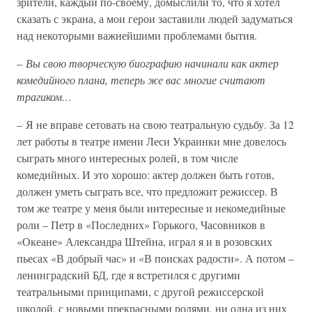
зрители, каждый по-своему, домыслили то, что я хотел
сказать с экрана, а мои герои заставили людей задуматься
над некоторыми важнейшими проблемами бытия.
–
Вы свою творческую биографию начинали как актер
комедийного плана, теперь же вас многие считают
трагиком…
– Я не вправе сетовать на свою театральную судьбу. За 12
лет работы в театре имени Леси Украинки мне довелось
сыграть много интересных ролей, в том числе
комедийных. И это хорошо: актер должен быть готов,
должен уметь сыграть все, что предложит режиссер. В
том же театре у меня были интересные и некомедийные
роли – Петр в «Последних» Горького, Часовников в
«Океане» Александра Штейна, играл я и в розовских
пьесах «В добрый час» и «В поисках радости». А потом –
ленинградский БД, где я встретился с другими
театральными принципами, с другой режиссерской
школой, с новыми прекрасными ролями, ни одна из них