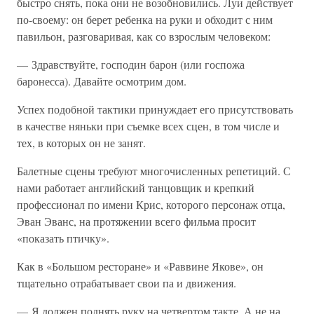
быстро снять, пока они не возобновились. Луи действует
по-своему: он берет ребенка на руки и обходит с ним
павильон, разговаривая, как со взрослым человеком:
— Здравствуйте, господин барон (или госпожа
баронесса). Давайте осмотрим дом.
Успех подобной тактики принуждает его присутствовать
в качестве няньки при съемке всех сцен, в том числе и
тех, в которых он не занят.
Балетные сцены требуют многочисленных репетиций. С
нами работает английский танцовщик и крепкий
профессионал по имени Крис, которого персонаж отца,
Эван Эванс, на протяжении всего фильма просит
«показать птичку».
Как в «Большом ресторане» и «Раввине Якове», он
тщательно отрабатывает свои па и движения.
— Я должен поднять руку на четвертом такте. А не на