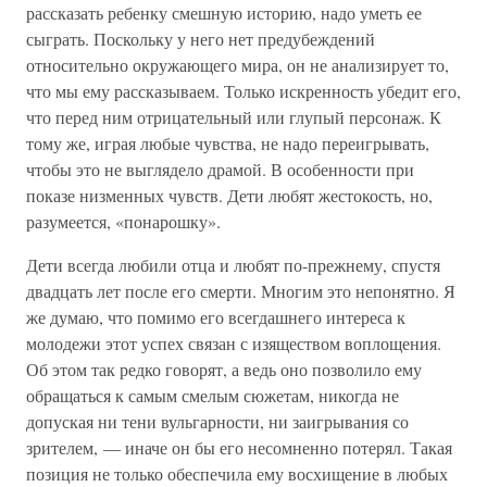
рассказать ребенку смешную историю, надо уметь ее
сыграть. Поскольку у него нет предубеждений
относительно окружающего мира, он не анализирует то,
что мы ему рассказываем. Только искренность убедит его,
что перед ним отрицательный или глупый персонаж. К
тому же, играя любые чувства, не надо переигрывать,
чтобы это не выглядело драмой. В особенности при
показе низменных чувств. Дети любят жестокость, но,
разумеется, «понарошку».
Дети всегда любили отца и любят по-прежнему, спустя
двадцать лет после его смерти. Многим это непонятно. Я
же думаю, что помимо его всегдашнего интереса к
молодежи этот успех связан с изяществом воплощения.
Об этом так редко говорят, а ведь оно позволило ему
обращаться к самым смелым сюжетам, никогда не
допуская ни тени вульгарности, ни заигрывания со
зрителем, — иначе он бы его несомненно потерял. Такая
позиция не только обеспечила ему восхищение в любых