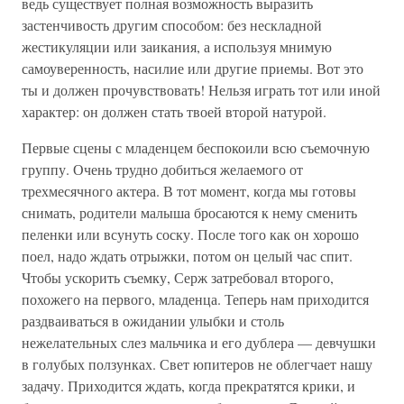
ведь существует полная возможность выразить
застенчивость другим способом: без нескладной
жестикуляции или заикания, а используя мнимую
самоуверенность, насилие или другие приемы. Вот это
ты и должен прочувствовать! Нельзя играть тот или иной
характер: он должен стать твоей второй натурой.
Первые сцены с младенцем беспокоили всю съемочную
группу. Очень трудно добиться желаемого от
трехмесячного актера. В тот момент, когда мы готовы
снимать, родители малыша бросаются к нему сменить
пеленки или всунуть соску. После того как он хорошо
поел, надо ждать отрыжки, потом он целый час спит.
Чтобы ускорить съемку, Серж затребовал второго,
похожего на первого, младенца. Теперь нам приходится
раздваиваться в ожидании улыбки и столь
нежелательных слез мальчика и его дублера — девчушки
в голубых ползунках. Свет юпитеров не облегчает нашу
задачу. Приходится ждать, когда прекратятся крики, и