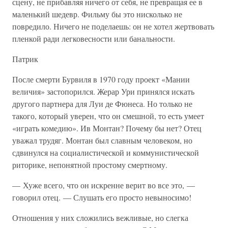
сцену, не прибавляя ничего от себя, не превращая ее в
маленький шедевр. Фильму бы это нисколько не
повредило. Ничего не поделаешь: он не хотел жертвовать
пленкой ради легковесности или банальности.
Патрик
После смерти Бурвиля в 1970 году проект «Мании
величия» застопорился. Жерар Ури принялся искать
другого партнера для Луи де Фюнеса. Но только не
такого, который уверен, что он смешной, то есть умеет
«играть комедию». Ив Монтан? Почему бы нет? Отец
уважал трудяг. Монтан был славным человеком, но
сдвинулся на социалистической и коммунистической
риторике, непонятной простому смертному.
— Хуже всего, что он искренне верит во все это, —
говорил отец. — Слушать его просто невыносимо!
Отношения у них сложились вежливые, но слегка