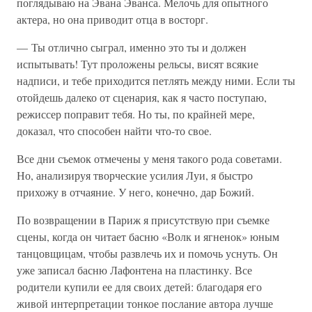
поглядываю на Эвана Эванса. Мелочь для опытного
актера, но она приводит отца в восторг.
— Ты отлично сыграл, именно это ты и должен
испытывать! Тут проложены рельсы, висят всякие
надписи, и тебе приходится петлять между ними. Если ты
отойдешь далеко от сценария, как я часто поступаю,
режиссер поправит тебя. Но ты, по крайней мере,
доказал, что способен найти что-то свое.
Все дни съемок отмечены у меня такого рода советами.
Но, анализируя творческие усилия Луи, я быстро
прихожу в отчаяние. У него, конечно, дар Божий.
По возвращении в Париж я присутствую при съемке
сцены, когда он читает басню «Волк и ягненок» юным
танцовщицам, чтобы развлечь их и помочь уснуть. Он
уже записал басню Лафонтена на пластинку. Все
родители купили ее для своих детей: благодаря его
живой интерпретации тонкое послание автора лучше