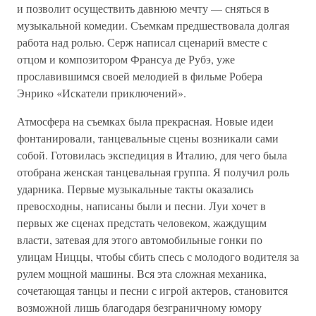
и позволит осуществить давнюю мечту — сняться в
музыкальной комедии. Съемкам предшествовала долгая
работа над ролью. Серж написал сценарий вместе с
отцом и композитором Франсуа де Рубэ, уже
прославившимся своей мелодией в фильме Робера
Энрико «Искатели приключений».
Атмосфера на съемках была прекрасная. Новые идеи
фонтанировали, танцевальные сцены возникали сами
собой. Готовилась экспедиция в Италию, для чего была
отобрана женская танцевальная группа. Я получил роль
ударника. Первые музыкальные такты оказались
превосходны, написаны были и песни. Луи хочет в
первых же сценах предстать человеком, жаждущим
власти, затевая для этого автомобильные гонки по
улицам Ниццы, чтобы сбить спесь с молодого водителя за
рулем мощной машины. Вся эта сложная механика,
сочетающая танцы и песни с игрой актеров, становится
возможной лишь благодаря безграничному юмору