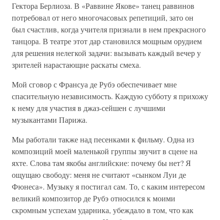
Гектора Берлиоза. В «Раввине Якове» танец раввинов
потребовал от него многочасовых репетиций, зато он
был счастлив, когда учителя признали в нем прекрасного
танцора. В театре этот дар становился мощным орудием
для решения нелегкой задачи: вызывать каждый вечер у
зрителей нарастающие раскаты смеха.
Мой сговор с Франсуа де Рубэ обеспечивает мне
спасительную независимость. Каждую субботу я прихожу
к нему для участия в джаз-сейшен с лучшими
музыкантами Парижа.
Мы работали также над песенками к фильму. Одна из
композиций моей маленькой группы звучит в сцене на
яхте. Слова там якобы английские: почему бы нет? Я
ощущаю свободу: меня не считают «сынком Луи де
Фюнеса». Музыку я постигал сам. То, с каким интересом
великий композитор де Рубэ относился к моими
скромным успехам ударника, убеждало в том, что как