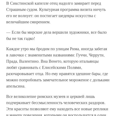
В Сикстинской капелле отец надолго замирает перед
Страшным судом. Культурная программа визита ничуть
его не волнует: он постигает шедевры искусства с
величайшим смирением.
— Если бы мирские дела вершили художники, все было
бы не так гадко!
Каждое утро мы бродим по улицам Рима, иногда забегая
в лавочки с знаменитыми названиями: Гуччи, Черрути,
Прада, Валентино. Виа Венето, которую итальянцы
любят сравнивать с Елисейскими Полями,
разочаровывает отца. Но ему нравятся здешние бары, где
можно попробовать замечательное мороженое с дольками
апельсина.
Все великолепие римских музеев и церквей лишь
подчеркивает бессмысленность человеческих раздоров.
Эти красоты позволяют ему находить все новые реплики
и манеру поведения, которыми он воспользуется в один