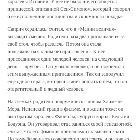
королевы Испании. У нее не было ничего общего с
принцессой, описанной Сен-Симоном, который говорил
о ее исполненной достоинства и скромности походке.
Саприч сердилась, считая, что в «Мании величия»
выглядит смешно. Родители раза два приглашали ее за
свой стол, чтобы развлечь. Потом она стала
подсаживаться к ним без приглашения. К ней
присоединялся один молодой человек, на следующий
день — другой… Отцу было неловко, и он покончил с
этим вынужденным приглашением. Так он заполучил
еще одного врага, который станет болтать о нем, что он
отвратительный и жадный человек.
На съемках родители подружились с доном Хаиме де
Мора. Испанский гранд в фильме, и в жизни тоже: он
был братом королевы Фабиолы, супруги короля Бельгии
Бодуэна. Он уговаривал отца заняться своей генеалогией,
считая, что его фамилия принадлежит к высшей знати.
Но тому было на это совершенно наплевать, и он только