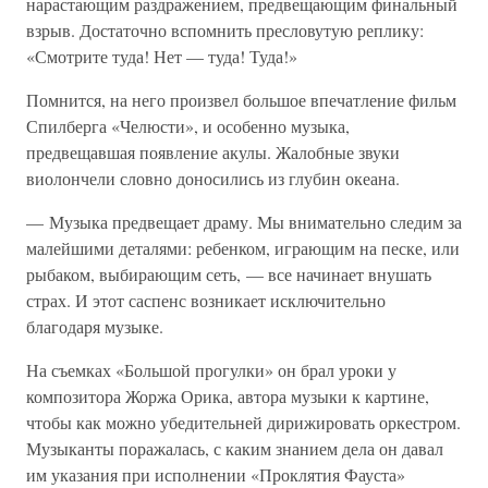
нарастающим раздражением, предвещающим финальный
взрыв. Достаточно вспомнить пресловутую реплику:
«Смотрите туда! Нет — туда! Туда!»
Помнится, на него произвел большое впечатление фильм
Спилберга «Челюсти», и особенно музыка,
предвещавшая появление акулы. Жалобные звуки
виолончели словно доносились из глубин океана.
— Музыка предвещает драму. Мы внимательно следим за
малейшими деталями: ребенком, играющим на песке, или
рыбаком, выбирающим сеть, — все начинает внушать
страх. И этот саспенс возникает исключительно
благодаря музыке.
На съемках «Большой прогулки» он брал уроки у
композитора Жоржа Орика, автора музыки к картине,
чтобы как можно убедительней дирижировать оркестром.
Музыканты поражалась, с каким знанием дела он давал
им указания при исполнении «Проклятия Фауста»