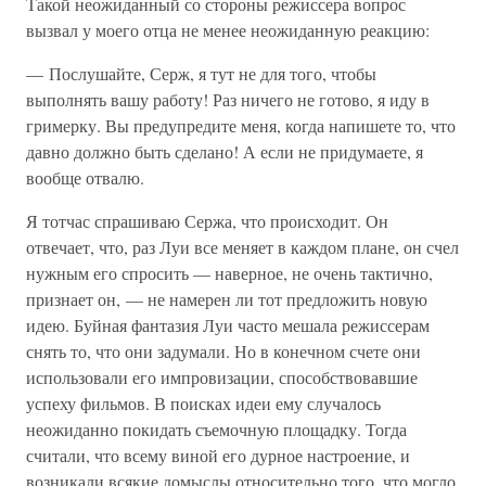
Такой неожиданный со стороны режиссера вопрос
вызвал у моего отца не менее неожиданную реакцию:
— Послушайте, Серж, я тут не для того, чтобы
выполнять вашу работу! Раз ничего не готово, я иду в
гримерку. Вы предупредите меня, когда напишете то, что
давно должно быть сделано! А если не придумаете, я
вообще отвалю.
Я тотчас спрашиваю Сержа, что происходит. Он
отвечает, что, раз Луи все меняет в каждом плане, он счел
нужным его спросить — наверное, не очень тактично,
признает он, — не намерен ли тот предложить новую
идею. Буйная фантазия Луи часто мешала режиссерам
снять то, что они задумали. Но в конечном счете они
использовали его импровизации, способствовавшие
успеху фильмов. В поисках идеи ему случалось
неожиданно покидать съемочную площадку. Тогда
считали, что всему виной его дурное настроение, и
возникали всякие домыслы относительно того, что могло