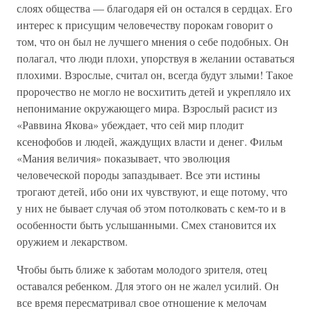
слоях общества — благодаря ей он остался в сердцах. Его
интерес к присущим человечеству порокам говорит о
том, что он был не лучшего мнения о себе подобных. Он
полагал, что люди плохи, упорствуя в желании оставаться
плохими. Взрослые, считал он, всегда будут злыми! Такое
пророчество не могло не восхитить детей и укрепляло их
непонимание окружающего мира. Взрослый расист из
«Раввина Якова» убеждает, что сей мир плодит
ксенофобов и людей, жаждущих власти и денег. Фильм
«Мания величия» показывает, что эволюция
человеческой породы запаздывает. Все эти истины
трогают детей, ибо они их чувствуют, и еще потому, что
у них не бывает случая об этом потолковать с кем-то и в
особенности быть услышанными. Смех становится их
оружием и лекарством.
Чтобы быть ближе к заботам молодого зрителя, отец
оставался ребенком. Для этого он не жалел усилий. Он
все время пересматривал свое отношение к мелочам