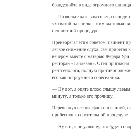
брандспойта в виде огромного шприца
— Позвольте дать вам совет, господи
ухо ватой на спичке: этим вы только в
неприятной процедуре.
Пренебрегая этим советом, пациент п
легкое снижение слуха, сам прибегал 
вечером вместе с матерью Жерара Ур
ресторан «Тайлеван». Отец пригласил
рентгенолога, полную противоположн
его как остроумного собеседника.
— Ну вот, я опять плохо слышу левым
минуту, я только его прочищу.
Перевернув все шкафчики в ванной, о
прибегнув к спасительной процедуре.
— Ну вот, я не услышу, что будет гов