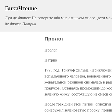
ВикиЧтение
Луи де Фюнес: Не говорите обо мне слишком много, дети мо
де Фюнес Патрик
Пролог
Пролог
Патрик
1973 год. Триумф фильма «Приключени
вспыльчивого человека, вовлеченного 
жевательной резинкой снималась в ра
градусов. Оставаясь промокшим до кос
зеленую жижу, состоявшую из смеси сл
После трех дней этой пытки, оглохнув 
обнаружил зеленоватую пробку, прил