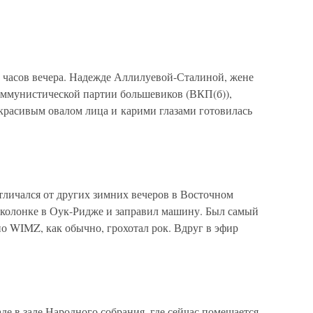
и часов вечера. Надежде Аллилуевой-Сталиной, жене
оммунистической партии большевиков (ВКП(б)),
красивым овалом лица и карими глазами готовилась
отличался от других зимних вечеров в Восточном
зоколонке в Оук-Ридже и заправил машину. Был самый
о WIMZ, как обычно, грохотал рок. Вдруг в эфир
де в зале Народного собрания, где сейчас помещается