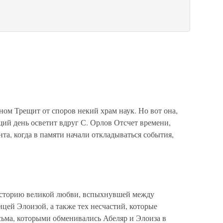
ом Трещит от споров некий храм наук. Но вот она,
ий день осветит вдруг С. Орлов Отсчет времени,
ента, когда в памяти начали откладываться события,
т историю великой любви, вспыхнувшей между
цей Элоизой, а также тех несчастий, которые
ьма, которыми обменивались Абеляр и Элоиза в