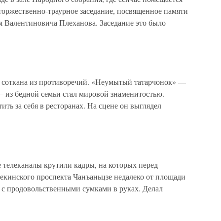
торжественно-траурное заседание, посвященное памяти
я Валентиновича Плеханова. Заседание это было
 соткана из противоречий. «Неумытый татарчонок» —
— из бедной семьи стал мировой знаменитостью.
ть за себя в ресторанах. На сцене он выглядел
телеканалы крутили кадры, на которых перед
пекинского проспекта Чанъаньцзе недалеко от площади
 с продовольственными сумками в руках. Делал