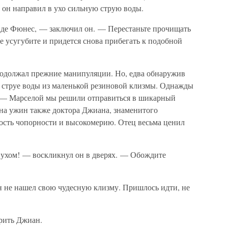
 он направил в ухо сильную струю воды.
н де Фюнес, — заключил он. — Перестаньте прочищать
се усугубите и придется снова прибегать к подобной
родолжал прежние манипуляции. Но, едва обнаружив
к струе воды из маленькой резиновой клизмы. Однажды
и — Марселой мы решили отправиться в шикарный
 на ужин также доктора Джиана, знаменитого
ость чопорности и высокомерию. Отец весьма ценил
 ухом! — воскликнул он в дверях. — Обождите
н не нашел свою чудесную клизму. Пришлось идти, не
орить Джиан.