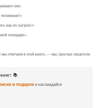
ашивают они.
м человеком?»
ого, как их сыграть?»
очной площадке».
 мы отвечаем в этой книге, — мы, простые свидетели
книг! 📚
писки в подарок
и наслаждайся