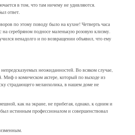
чается в том, что там ничему не удивляются.
ыл ответ.
оворов по этому поводу было на кухне! Четверть часа
ес на серебряном подносе маленькую розовую клизму.
учился ненадолго и по возвращении объявил, что ему
 непредсказуемых неожиданностей. Во всяком случае,
й. Миф о комическом актере, который по выходе из
аску страдающего меланхолика, в нашем доме не
ешной, как на экране, не прибегая, однако, к одним и
ь был истинным профессионалом и совершенствовал
еизменным.