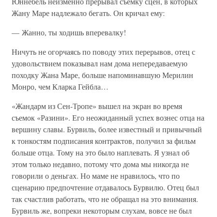
Юннебель неизменно прерывал съемку сцен, в которых
Жану Маре надлежало бегать. Он кричал ему:
— Жанно, ты ходишь вперевалку!
Ничуть не огорчаясь по поводу этих перерывов, отец с
удовольствием показывал нам дома непередаваемую
походку Жана Маре, больше напоминавшую Мерилин
Монро, чем Кларка Гейбла…
«Жандарм из Сен-Тропе» вышел на экран во время
съемок «Разини». Его неожиданный успех вознес отца на
вершину славы. Бурвиль, более известный и привычный
к тонкостям подписания контрактов, получил за фильм
больше отца. Тому на это было наплевать. Я узнал об
этом только недавно, потому что дома мы никогда не
говорили о деньгах. Но маме не нравилось, что по
сценарию предпочтение отдавалось Бурвилю. Отец был
так счастлив работать, что не обращал на это внимания.
Бурвиль же, вопреки некоторым слухам, вовсе не был