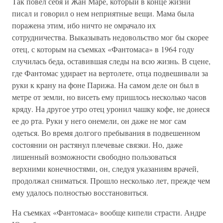
Так повел себя и Жан Маре, который в конце жизни
писал и говорил о нем неприятные вещи. Мама была
поражена этим, ибо ничто не омрачало их
сотрудничества. Выказывать недовольство мог бы скорее
отец, с которым на съемках «Фантомаса» в 1964 году
случилась беда, оставившая следы на всю жизнь. В сцене,
где Фантомас удирает на вертолете, отца подвешивали за
руки к крану на фоне Парижа. На самом деле он был в
метре от земли, но висеть ему пришлось несколько часов
кряду. На другое утро отец уронил чашку кофе, не донеся
ее до рта. Руки у него онемели, он даже не мог сам
одеться. Во время долгого пребывания в подвешенном
состоянии он растянул плечевые связки. Но, даже
лишенный возможности свободно пользоваться
верхними конечностями, он, следуя указаниям врачей,
продолжал сниматься. Прошло несколько лет, прежде чем
ему удалось полностью восстановиться.
На съемках «Фантомаса» вообще кипели страсти. Андре