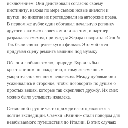
исключением. Они действовали согласно своему
инстинкту, находя по мере съемок новые диалоги и
шутки, но никогда не претендовали на авторские права.
В первом же дубле один обогащал начальную реплику
другого каким-то словечком или жестом, и партнер
разражался смехом, принуждая Жерара говорить: «Стоп!»
Так были сняты целые куски фильма. Это мой отец
придумал сцену ремонта машины под музыку.
Оба они любили землю, природу. Бурвиль был
крестьянином по рождению, к тому же смешным,
уморительно смешным человеком. Между дублями они
усаживались в сторонке, чтобы поговорить по душам о
простых вещах, которые так скрепляют дружбу. Их смех
можно было услышать издалека.
Съемочной группе часто приходится отправляться в
долгие экспедиции. Съемки «Разини» стали поводом для
незабываемого путешествия по Италии. В этих случаях