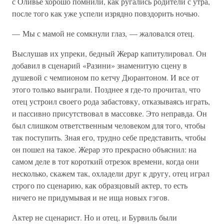
с Оливье хорошо помнили, как ругались родители с утра,
после того как уже успели изрядно повздорить ночью.
— Мы с мамой не сомкнули глаз, — жаловался отец.
Выслушав их упреки, бедный Жерар капитулировал. Он
добавил в сценарий «Разини» знаменитую сцену в
душевой с чемпионом по кетчу Дюрантоном. И все от
этого только выиграли. Позднее я где-то прочитал, что
отец устроил своего рода забастовку, отказываясь играть,
и пассивно присутствовал в массовке. Это неправда. Он
был слишком ответственным человеком для того, чтобы
так поступить. Зная его, трудно себе представить, чтобы
он пошел на такое. Жерар это прекрасно объяснил: на
самом деле в тот короткий отрезок времени, когда они
несколько, скажем так, охладели друг к другу, отец играл
строго по сценарию, как образцовый актер, то есть
ничего не придумывая и не ища новых гэгов.
Актер не сценарист. Но и отец, и Бурвиль были