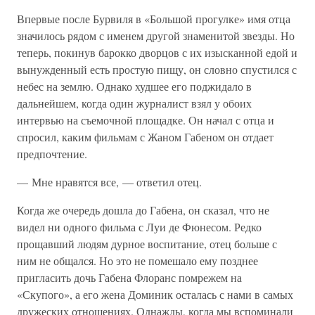
Впервые после Бурвиля в «Большой прогулке» имя отца
значилось рядом с именем другой знаменитой звезды. Но
теперь, покинув барокко дворцов с их изысканной едой и
вынужденный есть простую пищу, он словно спустился с
небес на землю. Однако худшее его поджидало в
дальнейшем, когда один журналист взял у обоих
интервью на съемочной площадке. Он начал с отца и
спросил, каким фильмам с Жаном Габеном он отдает
предпочтение.
— Мне нравятся все, — ответил отец.
Когда же очередь дошла до Габена, он сказал, что не
видел ни одного фильма с Луи де Фюнесом. Редко
прощавший людям дурное воспитание, отец больше с
ним не общался. Но это не помешало ему позднее
пригласить дочь Габена Флоранс помрежем на
«Скупого», а его жена Доминик осталась с нами в самых
дружеских отношениях. Однажды, когда мы вспоминали