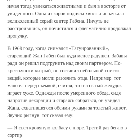
начал тогда увлекаться животными и был в восторге от
увиденного. Одна из коров подняла хвост и испачкала
великолепный серый свитер Габена. Ничуть не
расстроившись, он почистился и флегматично продолжал
прогулку.
В 1968 году, когда снимался «Татуированный»,
стареющий Жан Габен был куда менее радушен. Забавы
ради он решил подтрунить над своим партнером. По-
крестьянски хитрый, он составил небольшой список
вещей, которые могли разозлить отца. Например, тот
мало ел перед съемкой, считая, что на сытый желудок
играет хуже. Однажды после умеренного обеда, сидя
напротив декорации и стараясь собраться, он увидел
Жана, схватившегося обеими руками за толстый живот.
Звучно рыгнув, тот сказал ему:
— Я съел кровяную колбасу с пюре. Третий раз бегаю в
сортир!