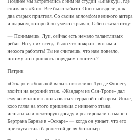
Позднее мы встретились с ним на студии «Бианкур», где
снимался «Кот». Все было забыто. Они выглядели, как
два старых приятеля. Со своим апломбом великого актера
и шармом, который он умело скрывал, Габен сказал отцу:
— Понимаешь, Луи, сейчас есть немало талантливых
ребят. Но у них всегда было что пожрать, вот им и
неохота работать! Ты не считаешь, что нам повезло,
потому что пришлось порядком попотеть?
Патрик
«Оскар» и «Большой вальс» позволили Луи де Фюнесу
взойти на верхний этаж. «Жандарм из Сан-Тропе» дал
ему возможность пользоваться террасой с обзором. Иные,
косо глядя на этого пришельца с нижнего этажа,
испытывали некоторую досаду и реагировали на манер
Бертрана Барнье в «Оскаре» — когда он узнает, что его
прислуга стала баронессой де ля Бютиньер.