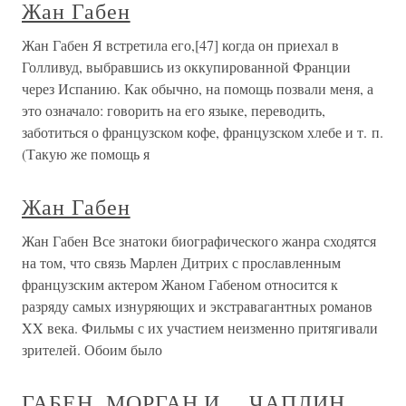
Жан Габен
Жан Габен Я встретила его,[47] когда он приехал в
Голливуд, выбравшись из оккупированной Франции
через Испанию. Как обычно, на помощь позвали меня, а
это означало: говорить на его языке, переводить,
заботиться о французском кофе, французском хлебе и т. п.
(Такую же помощь я
Жан Габен
Жан Габен Все знатоки биографического жанра сходятся
на том, что связь Марлен Дитрих с прославленным
французским актером Жаном Габеном относится к
разряду самых изнуряющих и экстравагантных романов
XX века. Фильмы с их участием неизменно притягивали
зрителей. Обоим было
ГАБЕН, МОРГАН И… ЧАПЛИН