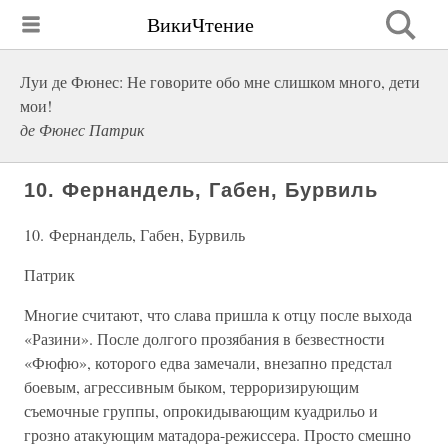
ВикиЧтение
Луи де Фюнес: Не говорите обо мне слишком много, дети
мои!
де Фюнес Патрик
10. Фернандель, Габен, Бурвиль
10. Фернандель, Габен, Бурвиль
Патрик
Многие считают, что слава пришла к отцу после выхода
«Разини». После долгого прозябания в безвестности
«Фюфю», которого едва замечали, внезапно предстал
боевым, агрессивным быком, терроризирующим
съемочные группы, опрокидывающим куадрильо и
грозно атакующим матадора-режиссера. Просто смешно