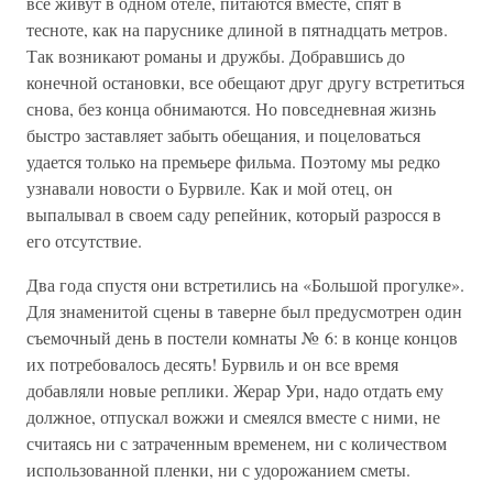
все живут в одном отеле, питаются вместе, спят в
тесноте, как на паруснике длиной в пятнадцать метров.
Так возникают романы и дружбы. Добравшись до
конечной остановки, все обещают друг другу встретиться
снова, без конца обнимаются. Но повседневная жизнь
быстро заставляет забыть обещания, и поцеловаться
удается только на премьере фильма. Поэтому мы редко
узнавали новости о Бурвиле. Как и мой отец, он
выпалывал в своем саду репейник, который разросся в
его отсутствие.
Два года спустя они встретились на «Большой прогулке».
Для знаменитой сцены в таверне был предусмотрен один
съемочный день в постели комнаты № 6: в конце концов
их потребовалось десять! Бурвиль и он все время
добавляли новые реплики. Жерар Ури, надо отдать ему
должное, отпускал вожжи и смеялся вместе с ними, не
считаясь ни с затраченным временем, ни с количеством
использованной пленки, ни с удорожанием сметы.