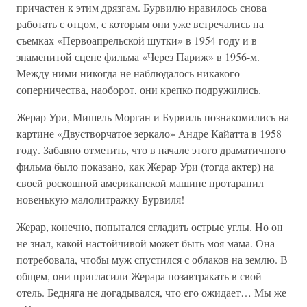
причастен к этим дрязгам. Бурвилю нравилось снова
работать с отцом, с которым они уже встречались на
съемках «Первоапрельской шутки» в 1954 году и в
знаменитой сцене фильма «Через Париж» в 1956-м.
Между ними никогда не наблюдалось никакого
соперничества, наоборот, они крепко подружились.
Жерар Ури, Мишель Морган и Бурвиль познакомились на
картине «Двустворчатое зеркало» Андре Кайатта в 1958
году. Забавно отметить, что в начале этого драматичного
фильма было показано, как Жерар Ури (тогда актер) на
своей роскошной американской машине протаранил
новенькую малолитражку Бурвиля!
Жерар, конечно, попытался сгладить острые углы. Но он
не знал, какой настойчивой может быть моя мама. Она
потребовала, чтобы муж спустился с облаков на землю. В
общем, они пригласили Жерара позавтракать в свой
отель. Бедняга не догадывался, что его ожидает… Мы же