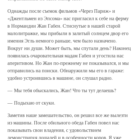
Однажды после съемок фильмов «Через Париж» и
«Джентльмен из Эпсома» нас пригласил к себе на ферму
в Нормандии Жан Габен. Стиснутые в нашей старой
малолитражке, мы прибыли в залитый солнцем двор его
имения Эгль немного раньше, чем было назначено.
Вокруг ни души. Может быть, мы спутали день? Наконец
появилась очаровательная мадам Габен и угостила нас
аперитивом. Но Жан по-прежнему не показывался, и мы
отправились на поиски. Обнаружили мы его в гараже:
удобно устроившись в машине, он слушал радио.
— Мы тебя обыскались, Жан! Что ты тут делаешь?
— Подыхаю от скуки.
Заметив наше замешательство, он решил все же вылезти
из машины. После обильного обеда Габен повел нас
показывать свои владения, с удовольствием
демонстрируя лошадей и в особенности коров. Я уже