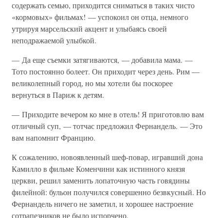
содержать семью, приходится сниматься в таких чисто
«кормовых» фильмах! — успокоил он отца, немного
утрируя марсельский акцент и улыбаясь своей
неподражаемой улыбкой.
— Да еще съемки затягиваются, — добавила мама. —
Тото постоянно болеет. Он приходит через день. Рим —
великолепный город, но мы хотели бы поскорее
вернуться в Париж к детям.
— Приходите вечером ко мне в отель! Я приготовлю вам
отличный суп, — тотчас предложил Фернандель. — Это
вам напомнит Францию.
К сожалению, новоявленный шеф-повар, игравший дона
Камилло в фильме Коменчини как истинного князя
церкви, решил заменить лопаточную часть говядины
филейной: бульон получился совершенно безвкусный. Но
Фернандель ничего не заметил, и хорошее настроение
сотрапезников не было испорчено.