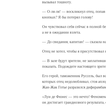
вызывал тошноту.
— О-ля-ля! — воскликнул отец, попав 
кнопках? Я бы потерял голову!
Он чувствовал себя сейчас в полной бе
а не в ожидании взлета.
— До свидания, капитан! — сказала н
Отец не хотел, чтобы я присутствовал
— В зале будут зрители, не заплативш
показать. Подождите настоящего зрите
Его герой, таможенник Руссель, был в
которых отец недолюбливал, стоя апл
Жан-Жак Готье разразился дифирамбам
«Луи де Фюнес — это нечто! Феномена
он достигает грандиозного результата,