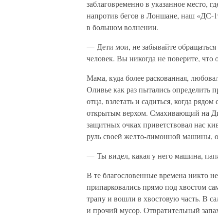
заблаговременно в указанное место, г
напротив бегов в Лоншане, наш «ДС-1
в большом волнении.
— Дети мои, не забывайте обращаться 
человек. Вы никогда не поверите, что 
Мама, куда более раскованная, любова
Оливье как раз пытались определить п
отца, взлетать и садиться, когда рядо
открытым верхом. Смахивающий на Ди
защитных очках приветствовал нас кив
руль своей желто-лимонной машины, о
— Ты видел, какая у него машина, пап
В те благословенные времена никто не
припарковались прямо под хвостом са
трапу и вошли в хвостовую часть. В с
и прочий мусор. Отвратительный запа