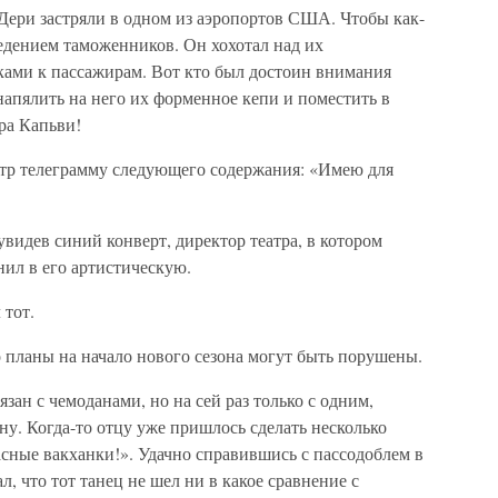
Дери застряли в одном из аэропортов США. Чтобы как-
ведением таможенников. Он хохотал над их
ами к пассажирам. Вот кто был достоин внимания
апялить на него их форменное кепи и поместить в
ра Капьви!
еатр телеграмму следующего содержания: «Имею для
идев синий конверт, директор театра, в котором
нил в его артистическую.
 тот.
го планы на начало нового сезона могут быть порушены.
зан с чемоданами, но на сей раз только с одним,
у. Когда-то отцу уже пришлось сделать несколько
сные вакханки!». Удачно справившись с пассодоблем в
л, что тот танец не шел ни в какое сравнение с