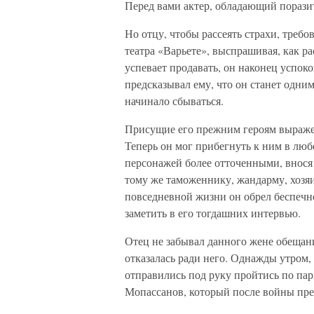
Перед вами актер, обладающий пораз
Но отцу, чтобы рассеять страхи, треб
театра «Варьете», выспрашивая, как р
успевает продавать, он наконец успоко
предсказывал ему, что он станет одни
начинало сбываться.
Присущие его прежним героям выражен
Теперь он мог прибегнуть к ним в люб
персонажей более отточенными, внося
тому же таможеннику, жандарму, хоз
повседневной жизни он обрел беспечно
заметить в его тогдашних интервью.
Отец не забывал данного жене обещани
отказалась ради него. Однажды утром, 
отправились под руку пройтись по па
Мопассанов, который после войны пре