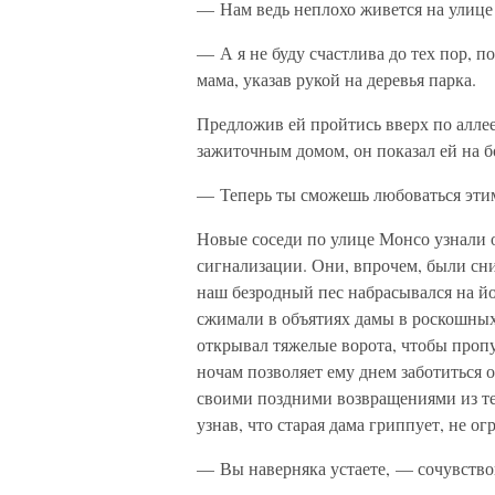
— Нам ведь неплохо живется на улице 
— А я не буду счастлива до тех пор, п
мама, указав рукой на деревья парка.
Предложив ей пройтись вверх по аллее
зажиточным домом, он показал ей на б
— Теперь ты сможешь любоваться этим 
Новые соседи по улице Монсо узнали 
сигнализации. Они, впрочем, были сни
наш безродный пес набрасывался на й
сжимали в объятиях дамы в роскошных
открывал тяжелые ворота, чтобы пропу
ночам позволяет ему днем заботиться 
своими поздними возвращениями из те
узнав, что старая дама гриппует, не о
— Вы наверняка устаете, — сочувство