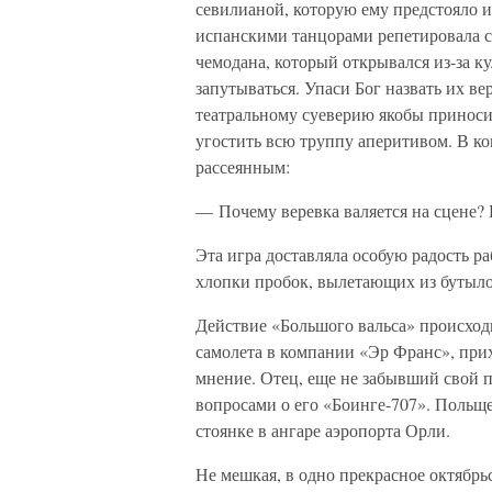
севилианой, которую ему предстояло ис
испанскими танцорами репетировала с
чемодана, который открывался из-за 
запутываться. Упаси Бог назвать их ве
театральному суеверию якобы приносит
угостить всю труппу аперитивом. В ко
рассеянным:
— Почему веревка валяется на сцене? К
Эта игра доставляла особую радость р
хлопки пробок, вылетающих из бутыл
Действие «Большого вальса» происход
самолета в компании «Эр Франс», прих
мнение. Отец, еще не забывший свой п
вопросами о его «Боинге-707». Польщ
стоянке в ангаре аэропорта Орли.
Не мешкая, в одно прекрасное октябрь