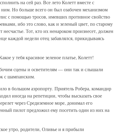
полнить на сей раз. Все лето Колетт вместе с
 ним. Но больше всего он был озабочен механизмом
кулис с помощью тросов, имевших противное свойство
ревками, ибо это слово, как и зеленый цвет, по старому
 несчастье. Тот, кто их ненароком произнесет, должен
нце каждой недели отец забавлялся, прикидываясь
акое у тебя красивое зеленое платье, Колетт!
абочим сцены и осветителям — они так и слышали
ок с шампанским.
ило в большом аэропорту. Приятель Робера, командир
одил иногда на репетиции, чтобы высказать свое
ерелет через Средиземное море, донимал его
енный пилот предложил ему посетить один из них на
ское утро, родители, Оливье и я прибыли