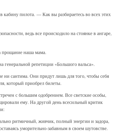
в кабину пилота. — Как вы разбираетесь во всех этих
зопасности, ведь все происходило на стоянке в ангаре,
а прощание наша мама.
 на генеральной репетиции «Большого вальса».
ие ни сантима. Они придут лишь для того, чтобы себя
ля, который приобрел билеты.
стречен с большим одобрением. Все светские особы,
одировали ему. На другой день всесильный критик
и:
льно ритмичный, живчик, полный энергии и задора,
 оставаясь уморительно-забавным в своем шутовстве.