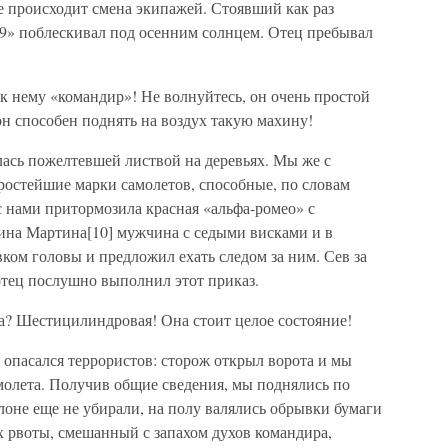
де происходит смена экипажей. Стоявший как раз
9» поблескивал под осенним солнцем. Отец пребывал
к нему «командир»! Не волнуйтесь, он очень простой
он способен поднять на воздух такую махину!
лась пожелтевшей листвой на деревьях. Мы же с
ростейшие марки самолетов, способные, по словам
м с нами притормозила красная «альфа-ромео» с
на Мартина[10] мужчина с седыми висками и в
ком головы и предложил ехать следом за ним. Сев за
тец послушно выполнил этот приказ.
а? Шестицилиндровая! Она стоит целое состояние!
 опасался террористов: сторож открыл ворота и мы
молета. Получив общие сведения, мы поднялись по
алоне еще не убирали, на полу валялись обрывки бумаги
х рвоты, смешанный с запахом духов командира,