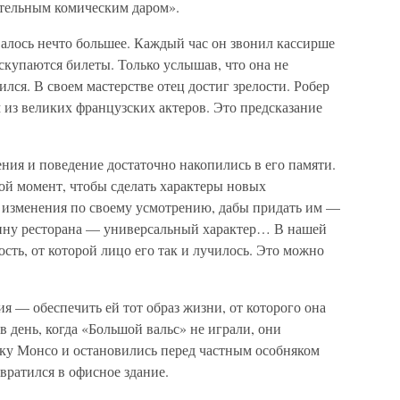
ительным комическим даром».
овалось нечто большее. Каждый час он звонил кассирше
аскупаются билеты. Только услышав, что она не
ился. В своем мастерстве отец достиг зрелости. Робер
м из великих французских актеров. Это предсказание
ия и поведение достаточно накопились в его памяти.
ой момент, чтобы сделать характеры новых
 изменения по своему усмотрению, дабы придать им —
яину ресторана — универсальный характер… В нашей
сть, от которой лицо его так и лучилось. Это можно
я — обеспечить ей тот образ жизни, от которого она
в день, когда «Большой вальс» не играли, они
рку Монсо и остановились перед частным особняком
вратился в офисное здание.