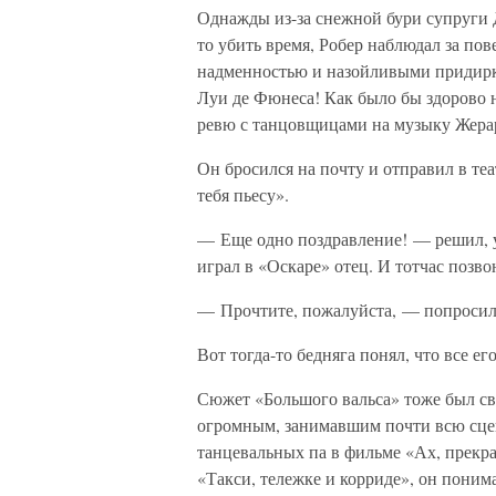
Однажды из-за снежной бури супруги 
то убить время, Робер наблюдал за по
надменностью и назойливыми придирк
Луи де Фюнеса! Как было бы здорово н
ревю с танцовщицами на музыку Жера
Он бросился на почту и отправил в т
тебя пьесу».
— Еще одно поздравление! — решил, ув
играл в «Оскаре» отец. И тотчас позво
— Прочтите, пожалуйста, — попросил
Вот тогда-то бедняга понял, что все е
Сюжет «Большого вальса» тоже был свя
огромным, занимавшим почти всю сцен
танцевальных па в фильме «Ах, прекра
«Такси, тележке и корриде», он понима