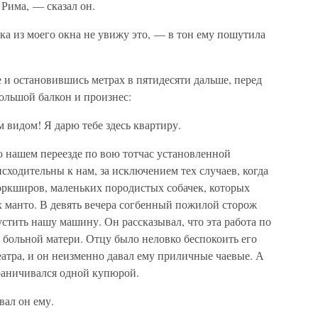
Рима, — сказал он.
ока из моего окна не увижу это, — в тон ему пошутила
 и остановившись метрах в пятидесяти дальше, перед
ольшой балкон и произнес:
видом! Я дарю тебе здесь квартиру.
о нашем переезде по вою тотчас установленной
сходительны к нам, за исключением тех случаев, когда
оркширов, маленьких породистых собачек, которых
 манто. В девять вечера согбенный пожилой сторож
стить нашу машину. Он рассказывал, что эта работа по
о больной матери. Отцу было неловко беспокоить его
атра, и он неизменно давал ему приличные чаевые. А
граничивался одной купюрой.
вал он ему.