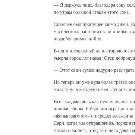
— Я держусь лишь благодаря соку сел
по утрам большой стакан этого сока.
Совет не был пропущен мимо ушей. На
магического растения стали прибывать
неудобоваримое пойло.
В один прекрасный день сторож по-тихо
умерла сорок лет назад! Отец доброду
— Этот свин сумел недурно разыграть 
Но теперь он уже куда более трезво о
микстуру, в которую имел глупость по
Все складывалось как нельзя лучше, н
полные сборы. Я был вознагражден за
«фольксвагеном» и нередко заезжал за
Дери, когда мы отправлялись поужина
мамой и Колетт, отец то и дело давал 