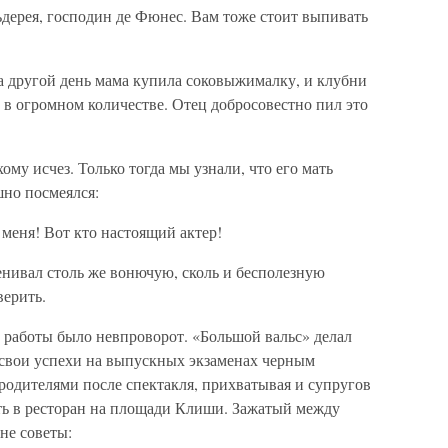
ьдерея, господин де Фюнес. Вам тоже стоит выпивать
 другой день мама купила соковыжималку, и клубни
 в огромном количестве. Отец добросовестно пил это
му исчез. Только тогда мы узнали, что его мать
шно посмеялся:
меня! Вот кто настоящий актер!
ценивал столь же вонючую, сколь и бесполезную
верить.
о работы было невпроворот. «Большой вальс» делал
 свои успехи на выпускных экзаменах черным
 родителями после спектакля, прихватывая и супругов
ть в ресторан на площади Клиши. Зажатый между
мне советы: