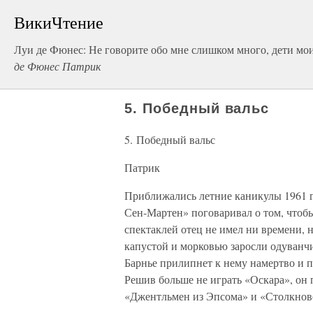
ВикиЧтение
Луи де Фюнес: Не говорите обо мне слишком много, дети мо
де Фюнес Патрик
5. Победный вальс
5. Победный вальс
Патрик
Приближались летние каникулы 1961 го
Сен-Мартен» поговаривал о том, чтобы
спектаклей отец не имел ни времени, н
капустой и морковью заросли одуванчи
Барнье прилипнет к нему намертво и п
Решив больше не играть «Оскара», он
«Джентльмен из Эпсома» и «Столкнов