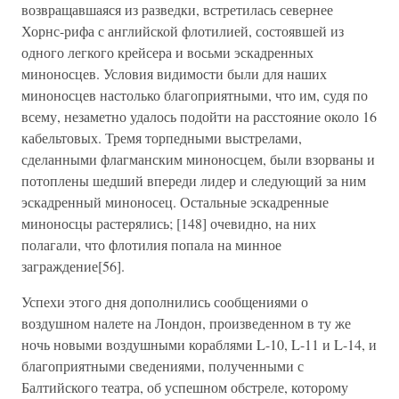
возвращавшаяся из разведки, встретилась севернее
Хорнс-рифа с английской флотилией, состоявшей из
одного легкого крейсера и восьми эскадренных
миноносцев. Условия видимости были для наших
миноносцев настолько благоприятными, что им, судя по
всему, незаметно удалось подойти на расстояние около 16
кабельтовых. Тремя торпедными выстрелами,
сделанными флагманским миноносцем, были взорваны и
потоплены шедший впереди лидер и следующий за ним
эскадренный миноносец. Остальные эскадренные
миноносцы растерялись; [148] очевидно, на них
полагали, что флотилия попала на минное
заграждение[56].
Успехи этого дня дополнились сообщениями о
воздушном налете на Лондон, произведенном в ту же
ночь новыми воздушными кораблями L-10, L-11 и L-14, и
благоприятными сведениями, полученными с
Балтийского театра, об успешном обстреле, которому