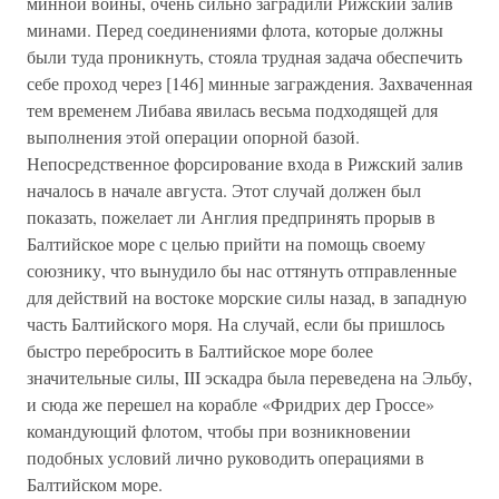
минной войны, очень сильно заградили Рижский залив
минами. Перед соединениями флота, которые должны
были туда проникнуть, стояла трудная задача обеспечить
себе проход через [146] минные заграждения. Захваченная
тем временем Либава явилась весьма подходящей для
выполнения этой операции опорной базой.
Непосредственное форсирование входа в Рижский залив
началось в начале августа. Этот случай должен был
показать, пожелает ли Англия предпринять прорыв в
Балтийское море с целью прийти на помощь своему
союзнику, что вынудило бы нас оттянуть отправленные
для действий на востоке морские силы назад, в западную
часть Балтийского моря. На случай, если бы пришлось
быстро перебросить в Балтийское море более
значительные силы, III эскадра была переведена на Эльбу,
и сюда же перешел на корабле «Фридрих дер Гроссе»
командующий флотом, чтобы при возникновении
подобных условий лично руководить операциями в
Балтийском море.