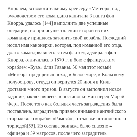
Впрочем, вспомогательному крейсеру «Метеор», под
руководством его командира капитана 3 ранга фон
Кнорра, удалось [144] выполнить две успешные
операции, но при осуществлении второй из них
командиру пришлось затопить свой корабль. Последний
носил имя канонерки, которая, под командой его отца,
долго командовавшего затем флотом, адмирала фон
Кнорра, отличилась в 1870 г. в бою с французским
кораблем «Бувэ» близ Гаваны. 30 мая этот новый
«Метеор» предпринял поход в Белое море, к Кольскому
полуострову, откуда он вернулся 20 июня в Киль,
доставив много призов. В августе он выполнил новое
задание, заключавшееся в постановке мин перед Морэй-
Ферт. После того как большая часть заграждения была
поставлена, заградитель привлек внимание английского
сторожевого корабля «Рамсэй», тотчас же потопленного
торпедой[55]. Из состава экипажа было спасено 4
офицера и 39 матросов, после чего заградитель