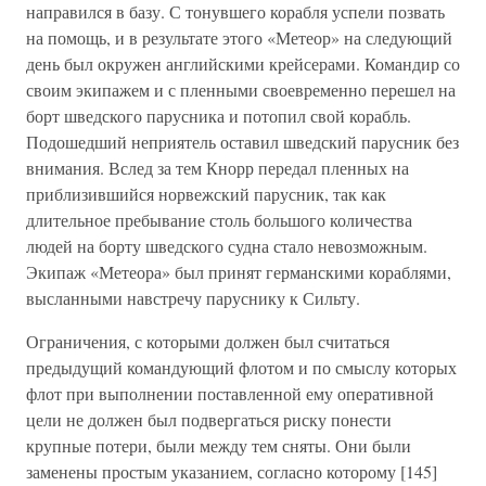
направился в базу. С тонувшего корабля успели позвать
на помощь, и в результате этого «Метеор» на следующий
день был окружен английскими крейсерами. Командир со
своим экипажем и с пленными своевременно перешел на
борт шведского парусника и потопил свой корабль.
Подошедший неприятель оставил шведский парусник без
внимания. Вслед за тем Кнорр передал пленных на
приблизившийся норвежский парусник, так как
длительное пребывание столь большого количества
людей на борту шведского судна стало невозможным.
Экипаж «Метеора» был принят германскими кораблями,
высланными навстречу паруснику к Сильту.
Ограничения, с которыми должен был считаться
предыдущий командующий флотом и по смыслу которых
флот при выполнении поставленной ему оперативной
цели не должен был подвергаться риску понести
крупные потери, были между тем сняты. Они были
заменены простым указанием, согласно которому [145]