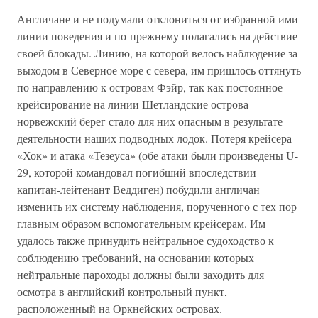
Англичане и не подумали отклониться от избранной ими
линии поведения и по-прежнему полагались на действие
своей блокады. Линию, на которой велось наблюдение за
выходом в Северное море с севера, им пришлось оттянуть
по направлению к островам Фэйр, так как постоянное
крейсирование на линии Шетландские острова —
норвежский берег стало для них опасным в результате
деятельности наших подводных лодок. Потеря крейсера
«Хок» и атака «Тезеуса» (обе атаки были произведены U-
29, которой командовал погибший впоследствии
капитан-лейтенант Веддиген) побудили англичан
изменить их систему наблюдения, порученного с тех пор
главным образом вспомогательным крейсерам. Им
удалось также принудить нейтральное судоходство к
соблюдению требований, на основании которых
нейтральные пароходы должны были заходить для
осмотра в английский контрольный пункт,
расположенный на Оркнейских островах.