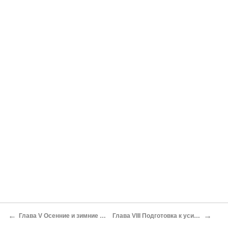
←
→
Глава V Осенние и зимние месяцы первого года войны
Глава VIII Подготовка к усилению деятельности флота