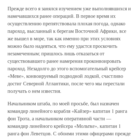
Прежде всего я занялся изучением уже выполнявшихся и
намечавшихся ранее операций. В первое время их
осуществлению препятствовала плохая погода, однако
пароход, высланный к берегам Восточной Африки, все
же вышел в море, так как именно при этих условиях
можно было надеяться, что ему удастся проскочить
незамеченным; пришлось лишь отказаться от
существовавшего ранее намерения проконвоировать
пароход. Незадолго до этого вспомогательный крейсер
«Меве», конвоируемый подводной лодкой, счастливо
достиг Северной Атлантики, после чего мы перестали
получать о нем известия.
Начальником штаба, по моей просьбе, был назначен
командир линейного корабля «Кайзер» капитан 1 ранга
фон Трота, а начальником оперативной части —
командир линейного крейсера «Мольтке», капитан 1
ранга фон Леветцов. С обоими этими офицерами прежде