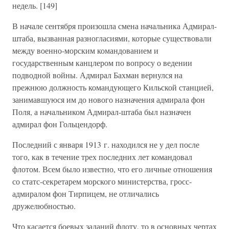
недель. [149]
В начале сентября произошла смена начальника Адмирал-
штаба, вызванная разногласиями, которые существовали
между военно-морским командованием и
государственным канцлером по вопросу о ведении
подводной войны. Адмирал Бахман вернулся на
прежнюю должность командующего Кильской станцией,
занимавшуюся им до нового назначения адмирала фон
Поля, а начальником Адмирал-штаба был назначен
адмирал фон Гольцендорф.
Последний с января 1913 г. находился не у дел после
того, как в течение трех последних лет командовал
флотом. Всем было известно, что его личные отношения
со статс-секретарем морского министерства, гросс-
адмиралом фон Тирпицем, не отличались
дружелюбностью.
Что касается боевых заданий флоту, то в основных чертах