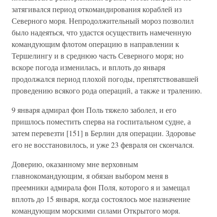
затягивался период откомандирования кораблей из
Северного моря. Непродолжительный мороз позволил
было надеяться, что удастся осуществить намеченную
командующим флотом операцию в направлении к
Тершелингу и в среднюю часть Северного моря; но
вскоре погода изменилась, и вплоть до января
продолжался период плохой погоды, препятствовавшей
проведению всякого рода операций, а также и тралению.
9 января адмирал фон Поль тяжело заболел, и его
пришлось поместить сперва на госпитальном судне, а
затем перевезти [151] в Берлин для операции. Здоровье
его не восстановилось, и уже 23 февраля он скончался.
Доверию, оказанному мне верховным
главнокомандующим, я обязан выбором меня в
преемники адмирала фон Поля, которого я и замещал
вплоть до 15 января, когда состоялось мое назначение
командующим морскими силами Открытого моря.