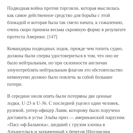
Подводная война против торговли, которая мыслилась
как самое действенное средство для борьбы с этой
блокадой и которая была так смело начата, к сожалению,
очень скоро приняла весьма скромную форму в результате
протеста Америки. [147]
Командиры подводных лодок, прежде чем топить судно,
должны были сперва удостовериться в том, что оно не
было нейтральным, но при склонности англичан
злоупотреблять нейтральным флагом это обстоятельство
неминуемо должно было повлечь за собой большие
потери.
В середине июля опять были потеряны две ценные
лодки, U-23 и U-36. С последней уцелел один человек,
рулевой, унтер-офицер Ламм, которому было поручено
доставить в устье Эльбы приз — американский парусник
«Пасс-оф-Бальмэха», шедший с грузом хлопка в
Архангельск и захваченный у берегов Шотландии.