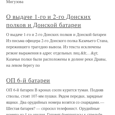
Мигузова
О выдаче 1-го и 2-го Донских
полков и Донской батареи
О выдаче 1-го и 2-го Донских полков и Донской батареи
Из письма офицера 2-го Донского полка Казачьего Стана,
пережившего трагедию вывоза. Из текста исключены
резкие выражения в адрес отдельных лиц.&lt;…&gt;
Казачьи полки были расположены в долине реки Дравы,
на левом берегу по
ОП 6-й батареи
ОП 6-й батареи В кронах сосен курится туман. Подняв
стволы, стоят 107-мм пушки. Рядом передки, зарядные
ящики. Два орудийных номера возятся со снарядами.—
Шестая батарея? — спросил телефонист. Орудийные
номера из 4-го орудия. Готовят боеприпасы к стрельбе.