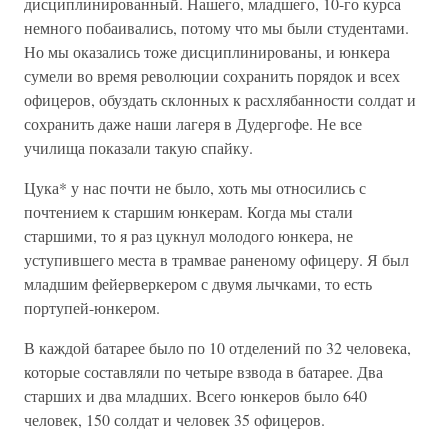
дисциплинированный. Нашего, младшего, 10-го курса
немного побаивались, потому что мы были студентами.
Но мы оказались тоже дисциплинированы, и юнкера
сумели во время революции сохранить порядок и всех
офицеров, обуздать склонных к расхлябанности солдат и
сохранить даже наши лагеря в Дудергофе. Не все
училища показали такую спайку.
Цука* у нас почти не было, хоть мы относились с
почтением к старшим юнкерам. Когда мы стали
старшими, то я раз цукнул молодого юнкера, не
уступившего места в трамвае раненому офицеру. Я был
младшим фейерверкером с двумя лычками, то есть
портупей-юнкером.
В каждой батарее было по 10 отделений по 32 человека,
которые составляли по четыре взвода в батарее. Два
старших и два младших. Всего юнкеров было 640
человек, 150 солдат и человек 35 офицеров.