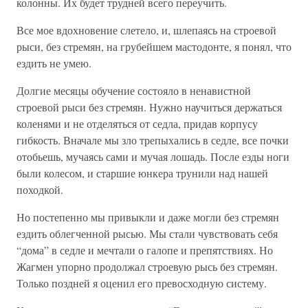
колонны. Их будет трудней всего переучить.
Все мое вдохновение слетело, и, шлепаясь на строевой
рыси, без стремян, на грубейшем мастодонте, я понял, что
ездить не умею.
Долгие месяцы обучение состояло в ненавистной
строевой рыси без стремян. Нужно научиться держаться
коленями и не отделяться от седла, придав корпусу
гибкость. Вначале мы зло трепыхались в седле, все почки
отобьешь, мучаясь сами и мучая лошадь. После езды ноги
были колесом, и старшие юнкера трунили над нашей
походкой.
Но постепенно мы привыкли и даже могли без стремян
ездить облегченной рысью. Мы стали чувствовать себя
“дома” в седле и мечтали о галопе и препятствиях. Но
Жагмен упорно продолжал строевую рысь без стремян.
Только поздней я оценил его превосходную систему.