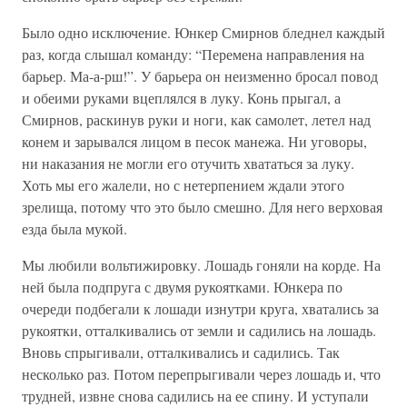
Было одно исключение. Юнкер Смирнов бледнел каждый
раз, когда слышал команду: “Перемена направления на
барьер. Ма-а-рш!”. У барьера он неизменно бросал повод
и обеими руками вцеплялся в луку. Конь прыгал, а
Смирнов, раскинув руки и ноги, как самолет, летел над
конем и зарывался лицом в песок манежа. Ни уговоры,
ни наказания не могли его отучить хвататься за луку.
Хоть мы его жалели, но с нетерпением ждали этого
зрелища, потому что это было смешно. Для него верховая
езда была мукой.
Мы любили вольтижировку. Лошадь гоняли на корде. На
ней была подпруга с двумя рукоятками. Юнкера по
очереди подбегали к лошади изнутри круга, хватались за
рукоятки, отталкивались от земли и садились на лошадь.
Вновь спрыгивали, отталкивались и садились. Так
несколько раз. Потом перепрыгивали через лошадь и, что
трудней, извне снова садились на ее спину. И уступали