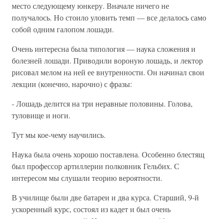
место следующему юнкеру. Вначале ничего не
получалось. Но стоило уловить темп — все делалось само
собой одним галопом лошади.
Очень интересна была типология — наука сложения и
болезней лошади. Приводили вороную лошадь, и лектор
рисовал мелом на ней ее внутренности. Он начинал свои
лекции (конечно, нарочно) с фразы:
- Лошадь делится на три неравные половины. Голова,
туловище и ноги.
Тут мы кое-чему научились.
Наука была очень хорошо поставлена. Особенно блестящ
был профессор артиллерии полковник Гельбих. С
интересом мы слушали теорию вероятности.
В училище были две батареи и два курса. Старший, 9-й
ускоренный курс, состоял из кадет и был очень