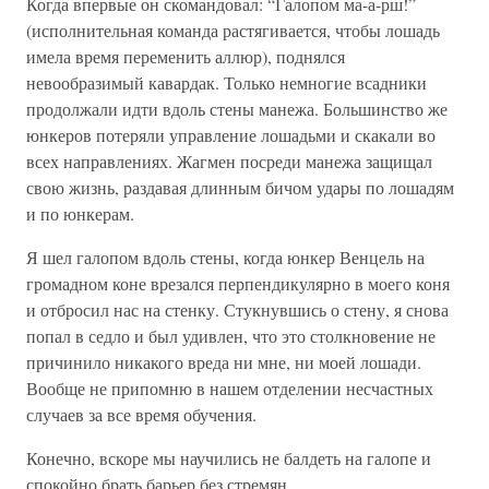
Когда впервые он скомандовал: “Галопом ма-а-рш!”
(исполнительная команда растягивается, чтобы лошадь
имела время переменить аллюр), поднялся
невообразимый кавардак. Только немногие всадники
продолжали идти вдоль стены манежа. Большинство же
юнкеров потеряли управление лошадьми и скакали во
всех направлениях. Жагмен посреди манежа защищал
свою жизнь, раздавая длинным бичом удары по лошадям
и по юнкерам.
Я шел галопом вдоль стены, когда юнкер Венцель на
громадном коне врезался перпендикулярно в моего коня
и отбросил нас на стенку. Стукнувшись о стену, я снова
попал в седло и был удивлен, что это столкновение не
причинило никакого вреда ни мне, ни моей лошади.
Вообще не припомню в нашем отделении несчастных
случаев за все время обучения.
Конечно, вскоре мы научились не балдеть на галопе и
спокойно брать барьер без стремян.