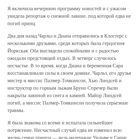
Я включила вечернюю программу новостей и с ужасом
увидела репортаж о снежной лавине, под которой едва не
погиб принц.
Два дня назад Чарльз и Диана отправились в Клостерс с
несколькими друзьями, среди которых была герцогиня
Йоркская. Оба выглядели спокойными и с радостью
ожидали предстоящий отдых. В четверг случилось
несчастье. В то время, когда Диана и беременная Сара
восстанавливали силы в своем домике, Чарльз, его друзья
мистер и миссис Палмер-Томкинсон, Хью Линдсей и
инструктор по горным лыжам Бруно Спречер были
накрыты лавиной из снега и камней. Майор Линдсей
погиб, а миссис Палмер-Томкинсон получила серьезные
травмы.
Я была знакома со всеми и испытала сильнейшее
потрясение. Несчастный случай едва не изменил всю
жизнь семьи принца — ведь маленькие Уильям и Гарри