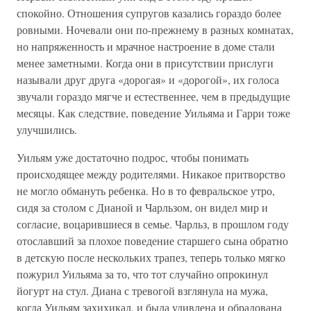
спокойно. Отношения супругов казались гораздо более
ровными. Ночевали они по-прежнему в разных комнатах,
но напряженность и мрачное настроение в доме стали
менее заметными. Когда они в присутствии прислуги
называли друг друга «дорогая» и «дорогой», их голоса
звучали гораздо мягче и естественнее, чем в предыдущие
месяцы. Как следствие, поведение Уильяма и Гарри тоже
улучшились.
Уильям уже достаточно подрос, чтобы понимать
происходящее между родителями. Никакое притворство
не могло обмануть ребенка. Но в то февральское утро,
сидя за столом с Дианой и Чарльзом, он видел мир и
согласие, воцарившиеся в семье. Чарльз, в прошлом году
отославший за плохое поведение старшего сына обратно
в детскую после нескольких трапез, теперь только мягко
пожурил Уильяма за то, что тот случайно опрокинул
йогурт на стул. Диана с тревогой взглянула на мужа,
когда Уильям захихикал, и была удивлена и обрадована