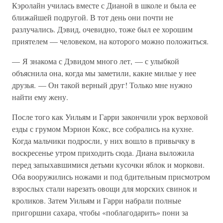
Кэролайн училась вместе с Дианой в школе и была ее
ближайшей подругой. В тот день они почти не
разлучались. Дэвид, очевидно, тоже был ее хорошим
приятелем — человеком, на которого можно положиться.
— Я знакома с Дэвидом много лет, — с улыбкой
объяснила она, когда мы заметили, какие милые у нее
друзья. — Он такой верный друг! Только мне нужно
найти ему жену.
После того как Уильям и Гарри закончили урок верховой
езды с грумом Мэрион Кокс, все собрались на кухне.
Когда мальчики подросли, у них вошло в привычку в
воскресенье утром приходить сюда. Диана выложила
перед запыхавшимися детьми кусочки яблок и моркови.
Оба вооружились ножами и под бдительным присмотром
взрослых стали нарезать овощи для морских свинок и
кроликов. Затем Уильям и Гарри набрали полные
пригоршни сахара, чтобы «поблагодарить» пони за