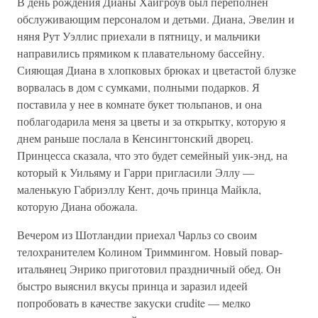
В день рождения Дианы Хайгроув был переполнен
обслуживающим персоналом и детьми. Диана, Эвелин и
няня Рут Уэллис приехали в пятницу, и мальчики
направились прямиком к плавательному бассейну.
Сияющая Диана в хлопковых брюках и цветастой блузке
ворвалась в дом с сумками, полными подарков. Я
поставила у нее в комнате букет тюльпанов, и она
поблагодарила меня за цветы и за открытку, которую я
днем раньше послала в Кенсингтонский дворец.
Принцесса сказала, что это будет семейный уик-энд, на
который к Уильяму и Гарри пригласили Эллу —
маленькую Габриэллу Кент, дочь принца Майкла,
которую Диана обожала.
Вечером из Шотландии приехал Чарльз со своим
телохранителем Колином Триммингом. Новый повар-
итальянец Энрико приготовил праздничный обед. Он
быстро выяснил вкусы принца и заразил идеей
попробовать в качестве закуски сrudite — мелко