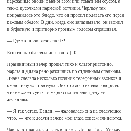
нарезанные овощи с майонезом или томатным соусом, а
также кусочками пармской ветчины. Чарльзу так
понравилось это блюдо, что он просил подавать его перед
каждым обедом. В дни, когда оно запаздывало, он звонил
в буфетную и притворно грозным голосом спрашивал.
— Где это проклятое сrudite?
Его очень забавляла игра слов. [10]
Праздничный вечер прошел тихо и благопристойно.
Чарльз и Диана рано разошлись по отдельным спальням.
Диана сделала несколько поздних телефонных звонков и
около полуночи заснула. Она с самого начала говорила,
что не хочет суеты, и Чарльз пошел навстречу ее
желаниям.
— Я так устаю, Венди, — жаловалась она на следующее
утро, — что к десяти вечера мои глаза совсем слипаются.
Чарльз отправился играть в поло, а Диана, Элла, Уильям