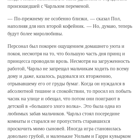
произошедшей с Чарльзом переменой.
— По-прежнему не особенно близки, — сказал Пол,
наполняя для них второй кофейник. — Но, думаю, теперь
будут более миролюбивы.
Персонал был покорен ощущением домашнего уюта и
покоя, несмотря на то, что большую часть дня принц и
принцесса проводили врозь. Несмотря на загруженность
работой, Чарльз не запрещал мальчикам ходить по всему
дому и даже, казалось, радовался их вторжению,
отрывавшему его от груды бумаг. Когда он нуждался в
абсолютной тишине и спокойствии, то просил их побыть
часик на улице и обещал, что потом они поиграют в
детской в «большого злого волка». Это была одна из
любимых забав мальчиков. Чарльз стоял посередине
комнаты и старался не пропустить старавшихся
проскочить мимо сыновей. Иногда игра становилась
довольно грубой, и маленькие Уильям и Гарри кувырком