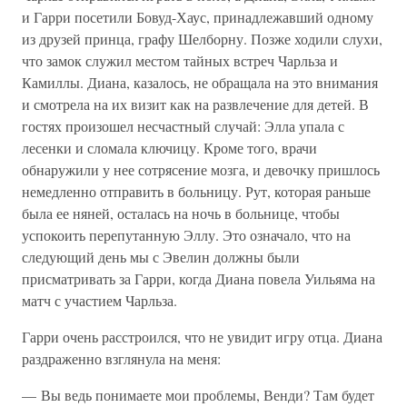
и Гарри посетили Бовуд-Хаус, принадлежавший одному
из друзей принца, графу Шелборну. Позже ходили слухи,
что замок служил местом тайных встреч Чарльза и
Камиллы. Диана, казалось, не обращала на это внимания
и смотрела на их визит как на развлечение для детей. В
гостях произошел несчастный случай: Элла упала с
лесенки и сломала ключицу. Кроме того, врачи
обнаружили у нее сотрясение мозга, и девочку пришлось
немедленно отправить в больницу. Рут, которая раньше
была ее няней, осталась на ночь в больнице, чтобы
успокоить перепутанную Эллу. Это означало, что на
следующий день мы с Эвелин должны были
присматривать за Гарри, когда Диана повела Уильяма на
матч с участием Чарльза.
Гарри очень расстроился, что не увидит игру отца. Диана
раздраженно взглянула на меня:
— Вы ведь понимаете мои проблемы, Венди? Там будет