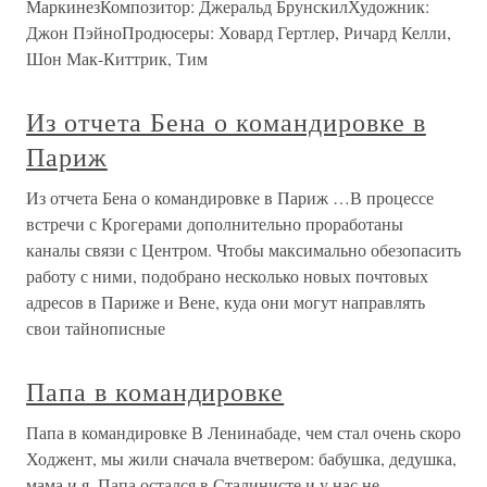
МаркинезКомпозитор: Джеральд БрунскилХудожник:
Джон ПэйноПродюсеры: Ховард Гертлер, Ричард Келли,
Шон Мак-Киттрик, Тим
Из отчета Бена о командировке в
Париж
Из отчета Бена о командировке в Париж …В процессе
встречи с Крогерами дополнительно проработаны
каналы связи с Центром. Чтобы максимально обезопасить
работу с ними, подобрано несколько новых почтовых
адресов в Париже и Вене, куда они могут направлять
свои тайнописные
Папа в командировке
Папа в командировке В Ленинабаде, чем стал очень скоро
Ходжент, мы жили сначала вчетвером: бабушка, дедушка,
мама и я. Папа остался в Сталинисте и у нас не