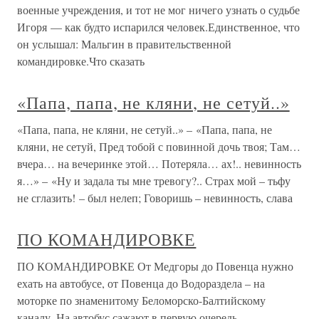
военные учреждения, и тот не мог ничего узнать о судьбе
Игоря — как будто испарился человек.Единственное, что
он услышал: Мальгин в правительственной
командировке.Что сказать
«Папа, папа, не кляни, не сетуй..»
«Папа, папа, не кляни, не сетуй..» – «Папа, папа, не
кляни, не сетуй, Пред тобой с повинной дочь твоя; Там…
вчера… на вечеринке этой… Потеряла… ах!.. невинность
я…» – «Ну и задала ты мне тревогу?.. Страх мой – тьфу
не сглазить! – был нелеп; Говоришь – невинность, слава
ПО КОМАНДИРОВКЕ
ПО КОМАНДИРОВКЕ От Медгоры до Повенца нужно
ехать на автобусе, от Повенца до Водораздела – на
моторке по знаменитому Беломорско-Балтийскому
каналу. На автобус сажают в первую очередь