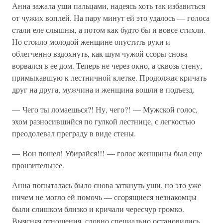
Анна зажала уши пальцами, надеясь хоть так избавиться
от чужих воплей. На пару минут ей это удалось — голоса
стали еле слышны, а потом как будто бы и вовсе стихли.
Но стоило молодой женщине опустить руки и
облегченно вздохнуть, как шум чужой ссоры снова
ворвался в ее дом. Теперь не через окно, а сквозь стену,
примыкавшую к лестничной клетке. Продолжая кричать
друг на друга, мужчина и женщина вошли в подъезд.
— Чего ты ломаешься?! Ну, чего?! — Мужской голос,
эхом разносившийся по гулкой лестнице, с легкостью
преодолевал преграду в виде стены.
— Вон пошел! Убирайся!!! — голос женщины был еще
пронзительнее.
Анна попыталась было снова заткнуть уши, но это уже
ничем не могло ей помочь — ссорящиеся незнакомцы
были слишком близко и кричали чересчур громко.
Выясняя отношения, словно специально остановились