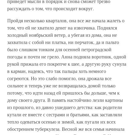
приведет мысли в порядок и снова сможет трезво
рассуждать о том, что происходит вокруг.
Пройдя несколько кварталов, она все же начала жалеть о
том, что ей не хватило денег на извозчика. Поднялся
холодный ноябрьский ветер, а убегая из дома, она не
захватила с собой ни платка, ни перчаток, да и пальто
было слишком тонким для осенней петроградской
погоды и почти не грело. Анна подняла воротник, одной
рукой прижала его покрепче к шее, а другую руку сунула
в карман, надеясь, что так пальцы хоть немного
согреются. Но это слабо помогло, она дрожала все
сильнее и теперь уже не возвращалась домой только
потому, что идти назад ей пришлось бы дольше, чем к
дому своего друга. В память настойчиво лезли картины
из прошлого, из давно ушедшего детства: как родители
кутали ее вместе с сестрами и братьями, как заставляли
тепло одеваться осенью и зимой, как пугали их всех
обострением туберкулеза. Весной же вся семья начинала