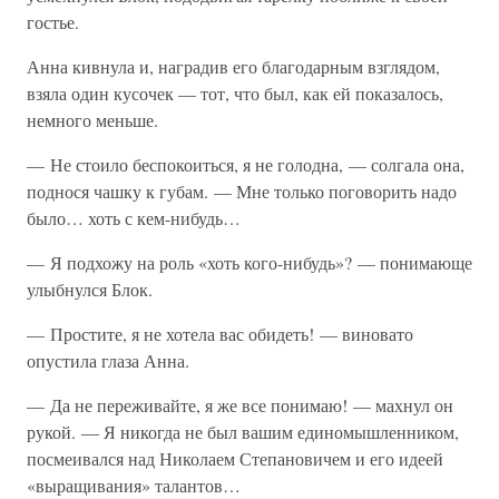
гостье.
Анна кивнула и, наградив его благодарным взглядом,
взяла один кусочек — тот, что был, как ей показалось,
немного меньше.
— Не стоило беспокоиться, я не голодна, — солгала она,
поднося чашку к губам. — Мне только поговорить надо
было… хоть с кем-нибудь…
— Я подхожу на роль «хоть кого-нибудь»? — понимающе
улыбнулся Блок.
— Простите, я не хотела вас обидеть! — виновато
опустила глаза Анна.
— Да не переживайте, я же все понимаю! — махнул он
рукой. — Я никогда не был вашим единомышленником,
посмеивался над Николаем Степановичем и его идеей
«выращивания» талантов…