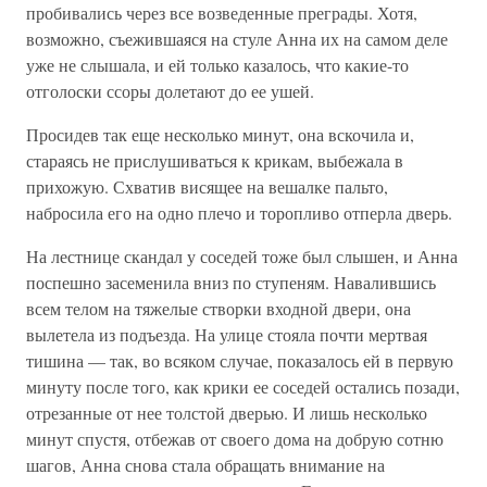
пробивались через все возведенные преграды. Хотя,
возможно, съежившаяся на стуле Анна их на самом деле
уже не слышала, и ей только казалось, что какие-то
отголоски ссоры долетают до ее ушей.
Просидев так еще несколько минут, она вскочила и,
стараясь не прислушиваться к крикам, выбежала в
прихожую. Схватив висящее на вешалке пальто,
набросила его на одно плечо и торопливо отперла дверь.
На лестнице скандал у соседей тоже был слышен, и Анна
поспешно засеменила вниз по ступеням. Навалившись
всем телом на тяжелые створки входной двери, она
вылетела из подъезда. На улице стояла почти мертвая
тишина — так, во всяком случае, показалось ей в первую
минуту после того, как крики ее соседей остались позади,
отрезанные от нее толстой дверью. И лишь несколько
минут спустя, отбежав от своего дома на добрую сотню
шагов, Анна снова стала обращать внимание на