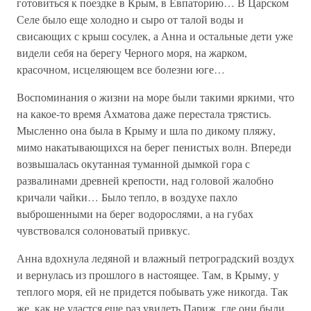
готовиться к поездке в Крым, в Евпаторию… В Царском
Селе было еще холодно и сыро от талой воды и
свисающих с крыш сосулек, а Анна и остальные дети уже
видели себя на берегу Черного моря, на жарком,
красочном, исцеляющем все болезни юге…
Воспоминания о жизни на море были такими яркими, что
на какое-то время Ахматова даже перестала трястись.
Мысленно она была в Крыму и шла по дикому пляжу,
мимо накатывающихся на берег пенистых волн. Впереди
возвышалась окутанная туманной дымкой гора с
развалинами древней крепости, над головой жалобно
кричали чайки… Было тепло, в воздухе пахло
выброшенными на берег водорослями, а на губах
чувствовался солоноватый привкус.
Анна вдохнула ледяной и влажный петроградский воздух
и вернулась из прошлого в настоящее. Там, в Крыму, у
теплого моря, ей не придется побывать уже никогда. Так
же, как не удастся еще раз увидеть Париж, где они были