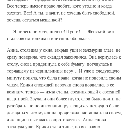
Все теперь имеют право любить кого угодно и когда
захотят. Все! А ты, значит, не хочешь быть свободной,
хочешь остаться мещанкой?!
— Я ничего не хочу, ничего! Пусти! — Женский визг
стал совсем тонким и внезапно оборвался.
Анна, стоявшая у окна, закрыв уши и зажмурив глаза, не
сразу поверила, что скандал закончился. Она вернулась к
столу, снова придвинула к себе бумагу, потянулась к
торчащему из чернильницы перу… И уже в следующую
минуту поняла, что была права, когда не поверила своим
ушам. Крики спорящей парочки снова ворвались в ее
комнату, теперь — из-за стены, соединяющей с соседней
квартирой. Звучали они более глухо, слов было почти не
разобрать, но по интонации ругающихся нетрудно было
догадаться, что мужчина продолжал настаивать на своем,
а женщина пыталась сопротивляться. Анна снова
заткнула уши. Крики стали тише, но все равно