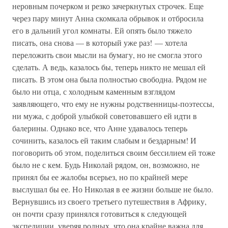
неровным почерком и резко зачеркнутых строчек. Еще
через пару минут Анна скомкала обрывок и отбросила
его в дальний угол комнаты. Ей опять было тяжело
писать, она снова — в который уже раз! — хотела
переложить свои мысли на бумагу, но не смогла этого
сделать. А ведь, казалось бы, теперь никто не мешал ей
писать. В этом она была полностью свободна. Рядом не
было ни отца, с холодным каменным взглядом
заявляющего, что ему не нужны родственницы-поэтессы,
ни мужа, с доброй улыбкой советовавшего ей идти в
балерины. Однако все, что Анне удавалось теперь
сочинить, казалось ей таким слабым и бездарным! И
поговорить об этом, поделиться своим бессилием ей тоже
было не с кем. Будь Николай рядом, он, возможно, не
принял бы ее жалобы всерьез, но по крайней мере
выслушал бы ее. Но Николая в ее жизни больше не было.
Вернувшись из своего третьего путешествия в Африку,
он почти сразу принялся готовиться к следующей
экспедиции, уверяя родных, что она крайне важна для