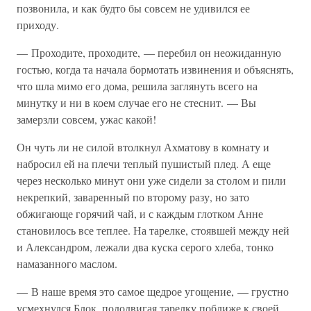
позвонила, и как будто бы совсем не удивился ее
приходу.
— Проходите, проходите, — перебил он неожиданную
гостью, когда та начала бормотать извинения и объяснять,
что шла мимо его дома, решила заглянуть всего на
минутку и ни в коем случае его не стеснит. — Вы
замерзли совсем, ужас какой!
Он чуть ли не силой втолкнул Ахматову в комнату и
набросил ей на плечи теплый пушистый плед. А еще
через несколько минут они уже сидели за столом и пили
некрепкий, заваренный по второму разу, но зато
обжигающе горячий чай, и с каждым глотком Анне
становилось все теплее. На тарелке, стоявшей между ней
и Александром, лежали два куска серого хлеба, тонко
намазанного маслом.
— В наше время это самое щедрое угощение, — грустно
усмехнулся Блок, пододвигая тарелку поближе к своей