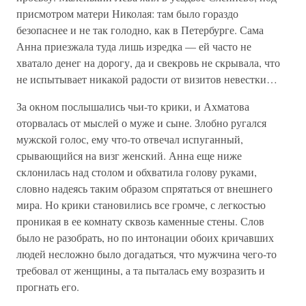
присмотром матери Николая: там было гораздо
безопаснее и не так голодно, как в Петербурге. Сама
Анна приезжала туда лишь изредка — ей часто не
хватало денег на дорогу, да и свекровь не скрывала, что
не испытывает никакой радости от визитов невестки…
За окном послышались чьи-то крики, и Ахматова
оторвалась от мыслей о муже и сыне. Злобно ругался
мужской голос, ему что-то отвечал испуганный,
срывающийся на визг женский. Анна еще ниже
склонилась над столом и обхватила голову руками,
словно надеясь таким образом спрятаться от внешнего
мира. Но крики становились все громче, с легкостью
проникая в ее комнату сквозь каменные стены. Слов
было не разобрать, но по интонации обоих кричавших
людей несложно было догадаться, что мужчина чего-то
требовал от женщины, а та пыталась ему возразить и
прогнать его.