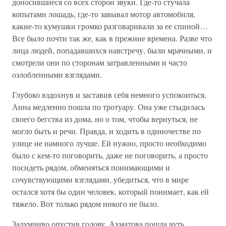
доносившиеся со всех сторон звуки. Где-то стучала
копытами лошадь, где-то завывал мотор автомобиля,
какие-то кумушки громко разговаривали за ее спиной…
Все было почти так же, как в прежние времена. Разве что
лица людей, попадавшихся навстречу, были мрачными, и
смотрели они по сторонам затравленными и часто
озлобленными взглядами.
Глубоко вздохнув и заставив себя немного успокоиться,
Анна медленно пошла по тротуару. Она уже стыдилась
своего бегства из дома, но о том, чтобы вернуться, не
могло быть и речи. Правда, и ходить в одиночестве по
улице не намного лучше. Ей нужно, просто необходимо
было с кем-то поговорить, даже не поговорить, а просто
посидеть рядом, обменяться понимающими и
сочувствующими взглядами, убедиться, что в мире
остался хотя бы один человек, который понимает, как ей
тяжело. Вот только рядом никого не было.
Задумчиво опустив голову, Ахматова пошла чуть