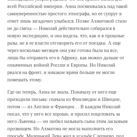
всей Российской империи. Анна посмеивалась над такой
самоуверенностью простого этнографа, но ее супруг в
ответ лишь загадочно улыбался. Позже Ахматовой стало
не до смеха — Николай действительно собирался в
новую экспедицию, и она видела, что, как и в прошлые
разы, не в ее власти отговорить его от поездки. А еще
через несколько месяцев она уже готова была на все,
лишь бы отправить его в Африку, как можно дальше от
охваченных войной России и Европы. Но Николай
рвался на фронт, и никакие врачи больше не могли
помешать этому.
Где он теперь, Анна не знала. Поначалу от него еще
приходили письма: сначала из Финляндии и Швеции,
потом — из Англии и Франции… В каждом Николай
писал, что у него все хорошо, и просил поцеловать за
него Львенка — он любил называть сына этим ласковым
прозвищем. Но Ахматова не могла выполнить его
просьбу. Маленький Лева жил в усадьбе Слепнево, под