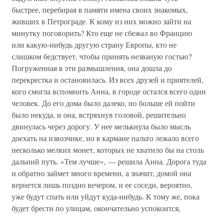
быстрее, перебирая в памяти имена своих знакомых,
живших в Петрограде. К кому из них можно зайти на
минутку поговорить? Кто еще не сбежал во Францию
или какую-нибудь другую страну Европы, кто не
слишком бедствует, чтобы принять незваную гостью?
Погруженная в эти размышления, она дошла до
перекрестка и остановилась. Из всех друзей и приятелей,
кого смогла вспомнить Анна, в городе остался всего один
человек. До его дома было далеко, но больше ей пойти
было некуда, и она, встряхнув головой, решительно
двинулась через дорогу. У нее мелькнула было мысль
доехать на извозчике, но в кармане пальто лежало всего
несколько мелких монет, которых не хватило бы на столь
дальний путь. «Тем лучше», — решила Анна. Дорога туда
и обратно займет много времени, а значит, домой она
вернется лишь поздно вечером, и ее соседи, вероятно,
уже будут спать или уйдут куда-нибудь. К тому же, пока
будет брести по улицам, окончательно успокоится,