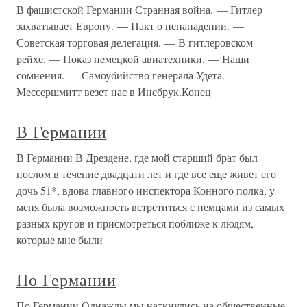
В фашистской Германии Странная война. — Гитлер
захватывает Европу. — Пакт о ненападении. —
Советская торговая делегация. — В гитлеровском
рейхе. — Показ немецкой авиатехники. — Наши
сомнения. — Самоубийство генерала Удета. —
Мессершмитт везет нас в Инсбрук.Конец
В Германии
В Германии В Дрездене, где мой старший брат был
послом в течение двадцати лет и где все еще живет его
дочь 51*, вдова главного инспектора Конного полка, у
меня была возможность встретиться с немцами из самых
разных кругов и присмотреться поближе к людям,
которые мне были
По Германии
По Германии Однажды мы наткнулись на общественные