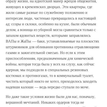
образу жизни, на идиотский манер жрецов общежития,
живущих в кремлевских дворцах. Эти квартиры, где
жили самые разные по служебному положению и
интересам люди, частенько превращались в настоящий
ад: ссоры и склоки, особенно на кухне, были обычным
делом, а вонища из уборной могла сравниться только с
запахом ядовитых веществ, которыми заправлялись
ВАПы и ЖаПы — баки, устанавливаемые на плоскостях
штурмовиков для обливания противника отравляющими
газами и зажигательной смесью. Но если к этим
приспособлениям, предназначенным для химической
войны, которая тогда была у всех на слуху, как сейчас
ядерная, мы подходили в специальных резиновых
костюмах и противогазах, то в коммунальный туалет,
чистить который никто не хотел, приходилось заходить
надевши калоши — ведь нередко ступали по моче.
Но даже такие условия жизни были для нас, поначалу,
вершиной мечтаний. Никаких ордеров тогда не