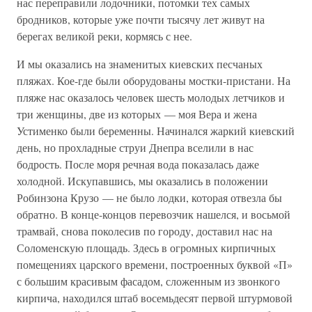
нас переправили лодочники, потомки тех самых
бродников, которые уже почти тысячу лет живут на
берегах великой реки, кормясь с нее.
И мы оказались на знаменитых киевских песчаных
пляжах. Кое-где были оборудованы мостки-пристани. На
пляже нас оказалось человек шесть молодых летчиков и
три женщины, две из которых — моя Вера и жена
Устименко были беременны. Начинался жаркий киевский
день, но прохладные струи Днепра вселили в нас
бодрость. После моря речная вода показалась даже
холодной. Искупавшись, мы оказались в положении
Робинзона Крузо — не было лодки, которая отвезла бы
обратно. В конце-концов перевозчик нашелся, и восьмой
трамвай, снова поколесив по городу, доставил нас на
Соломенскую площадь. Здесь в огромных кирпичных
помещениях царского времени, построенных буквой «П»
с большим красивым фасадом, сложенным из звонкого
кирпича, находился штаб восемьдесят первой штурмовой