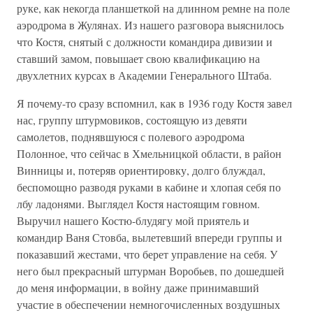
руке, как некогда планшеткой на длинном ремне на поле
аэродрома в Жулянах. Из нашего разговора выяснилось
что Костя, снятый с должности командира дивизии и
ставший замом, повышает свою квалификацию на
двухлетних курсах в Академии Генерального Штаба.
Я почему-то сразу вспомнил, как в 1936 году Костя завел
нас, группу штурмовиков, состоящую из девяти
самолетов, поднявшуюся с полевого аэродрома
Полонное, что сейчас в Хмельницкой области, в район
Винницы и, потеряв ориентировку, долго блуждал,
беспомощно разводя руками в кабине и хлопая себя по
лбу ладонями. Выглядел Костя настоящим говном.
Выручил нашего Костю-блудягу мой приятель и
командир Ваня Стовба, вылетевший впереди группы и
показавший жестами, что берет управление на себя. У
него был прекрасный штурман Воробьев, по дошедшей
до меня информации, в войну даже принимавший
участие в обеспечении немногочисленных воздушных