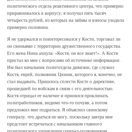
политического отдела реактивного центра, что примерно
приравнивалось к корпусу, я получал пять тысяч
четыреста рублей, из которых на займы и взносы уходила
примерно половина.
Я не удержался и поинтересовался у Кости, торговал ли
он свиньями с территории дружественного государства.
Его жена Нина ахнула: «Костя, он все знает!». А Костя
пристал ко мне с вопросами об источнике информации.
Им был начальник политотдела дивизии, где служил
Костя, еврей, полковник Цюник, которого я, конечно, не
стал выдавать. Пришлось сплести Косте о директиве,
прошедшей по войскам в связи с его деятельностью.
Костя отрицал ее наличие и принялся проклинать
политработников, видимо что-то почуяв, а потом
предложил мне подраться. Я объяснил свинскому
генералу, что драться не могу, поскольку завтра мне
предстоит встречаться с начальником главного
политического управления генерал-полковником