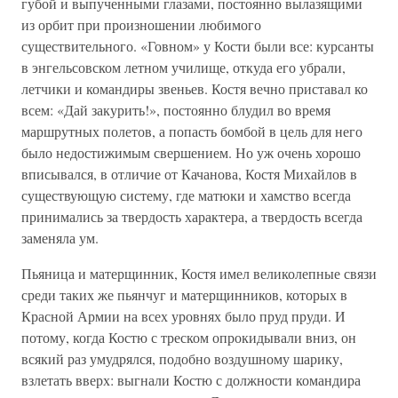
губой и выпученными глазами, постоянно вылазящими
из орбит при произношении любимого
существительного. «Говном» у Кости были все: курсанты
в энгельсовском летном училище, откуда его убрали,
летчики и командиры звеньев. Костя вечно приставал ко
всем: «Дай закурить!», постоянно блудил во время
маршрутных полетов, а попасть бомбой в цель для него
было недостижимым свершением. Но уж очень хорошо
вписывался, в отличие от Качанова, Костя Михайлов в
существующую систему, где матюки и хамство всегда
принимались за твердость характера, а твердость всегда
заменяла ум.
Пьяница и матерщинник, Костя имел великолепные связи
среди таких же пьянчуг и матерщинников, которых в
Красной Армии на всех уровнях было пруд пруди. И
потому, когда Костю с треском опрокидывали вниз, он
всякий раз умудрялся, подобно воздушному шарику,
взлетать вверх: выгнали Костю с должности командира