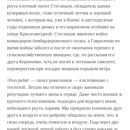
роста плотный пилот Стеганцов, обладатель шапки
кучерявых волос, тоже отличный летчик и хороший
человек, с которым мы, уже в Киеве, в шестидесятые
годы поднимали рюмку в его кирпичном особняке на
улице Краснозвездной. Стеганцов закончил войну
командиром бомбардировочного полка, а Гавриленко во
время войны заболел и после ее окончания перешел в
сельскохозяйственную авиацию, где, по рассказам его
друга Корниенко, чуть не погиб в легеньком самолете,
перевернутом при посадке мощным порывом ветра.
Этих ребят — своих ровесников — я вспоминаю с
теплотой. Летали мы отлично и скоро завоевали
репутацию лучшего звена в отряде. Даже чисто внешне я,
крупного телосложения, подходил для ведущего моим,
небольшого роста, парням. Мы прекрасно понимали друг
друга в воздухе и по-доброму общались на земле, что, в
свою очередь, очень помогало в воздухе. Года через два
нашей дружной летной работы я был сурово наказан за