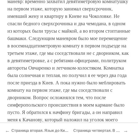
маневр: временно захватил девятиметровую комнатушку
на первом этаже, которую занимал сверхсрочник,
имевший жену и квартиру в Киеве на Чоколовке. Не
спасли бедного сверхсрочника и два чемодана, в одном
из которых были трусы с майкой, а во втором стоптанные
башмаки. Следующим маневром было мое перемещение
в восемнадцатиметровую комнату в первом подъезде на
третьем этаже, где мы соседствовали не с дворником, как
в девятиметровке, а с ребятами-офицерами, политруком
автороты Овчаренко и летчиком-холостяком. Комнатка
была солнечная и теплая, но получил я ее через два года
после приезда в Киев. А пока нужно было меблировать
комнату на первом этаже, где мы соседствовали с
дворником. Вопрос осложнялся тем, что после
симферопольского происшествия в моем кармане было
пусто. Я обратился к начфину бригады, а он направил
меня к Качанову, который наложил на уголок моего
рапорта резолюцию — выдать месячное жалование
←
→
Страница вторая. Язык до Киева доведет
Страница четвертая. В небе Китая
вперед. Вскоре я получил в кассе двести двадцать рублей.