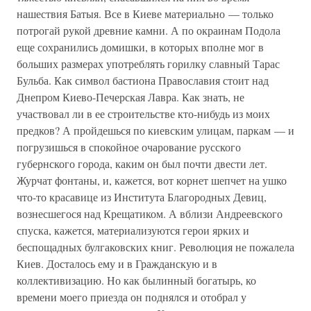
нашествия Батыя. Все в Киеве материально — только
потрогай рукой древние камни. А по окраинам Подола
еще сохранились домишки, в которых вполне мог в
больших размерах употреблять горилку славный Тарас
Бульба. Как символ бастиона Православия стоит над
Днепром Киево-Печерская Лавра. Как знать, не
участвовал ли в ее строительстве кто-нибудь из моих
предков? А пройдешься по киевским улицам, паркам — и
погрузишься в спокойное очарование русского
губернского города, каким он был почти двести лет.
Журчат фонтаны, и, кажется, вот корнет шепчет на ушко
что-то красавице из Института Благородных Девиц,
вознесшегося над Крещатиком. А вблизи Андреевского
спуска, кажется, материализуются герои ярких и
беспощадных булгаковских книг. Революция не пожалела
Киев. Досталось ему и в Гражданскую и в
коллективизацию. Но как былинный богатырь, ко
времени моего приезда он поднялся и отобрал у