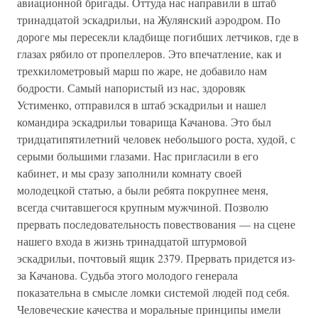
авиационной бригады. Оттуда нас направили в штаб
тринадцатой эскадрильи, на Жулянский аэродром. По
дороге мы пересекли кладбище погибших летчиков, где в
глазах рябило от пропеллеров. Это впечатление, как и
трехкилометровый марш по жаре, не добавило нам
бодрости. Самый напористый из нас, здоровяк
Устименко, отправился в штаб эскадрильи и нашел
командира эскадрильи товарища Качанова. Это был
тридцатипятилетний человек небольшого роста, худой, с
серыми большими глазами. Нас пригласили в его
кабинет, и мы сразу заполнили комнату своей
молодецкой статью, а были ребята покрупнее меня,
всегда считавшегося крупным мужчиной. Позволю
прервать последовательность повествования — на сцене
нашего входа в жизнь тринадцатой штурмовой
эскадрильи, почтовый ящик 2379. Прервать придется из-
за Качанова. Судьба этого молодого генерала
показательна в смысле ломки системой людей под себя.
Человеческие качества и моральные принципы имели