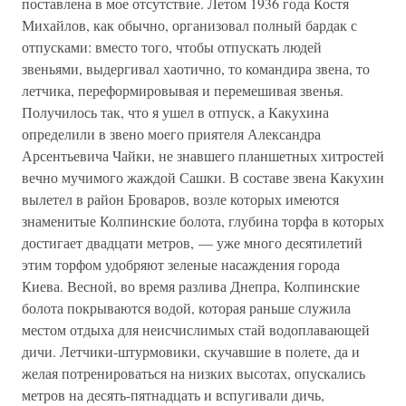
поставлена в мое отсутствие. Летом 1936 года Костя
Михайлов, как обычно, организовал полный бардак с
отпусками: вместо того, чтобы отпускать людей
звеньями, выдергивал хаотично, то командира звена, то
летчика, переформировывая и перемешивая звенья.
Получилось так, что я ушел в отпуск, а Какухина
определили в звено моего приятеля Александра
Арсентьевича Чайки, не знавшего планшетных хитростей
вечно мучимого жаждой Сашки. В составе звена Какухин
вылетел в район Броваров, возле которых имеются
знаменитые Колпинские болота, глубина торфа в которых
достигает двадцати метров, — уже много десятилетий
этим торфом удобряют зеленые насаждения города
Киева. Весной, во время разлива Днепра, Колпинские
болота покрываются водой, которая раньше служила
местом отдыха для неисчислимых стай водоплавающей
дичи. Летчики-штурмовики, скучавшие в полете, да и
желая потренироваться на низких высотах, опускались
метров на десять-пятнадцать и вспугивали дичь,