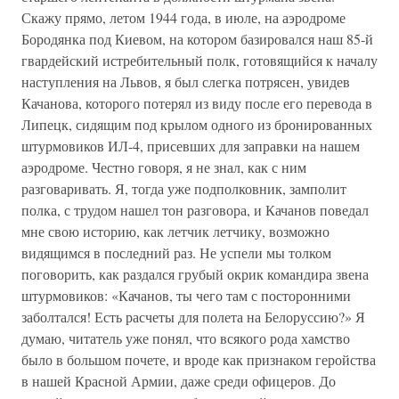
Скажу прямо, летом 1944 года, в июле, на аэродроме
Бородянка под Киевом, на котором базировался наш 85-й
гвардейский истребительный полк, готовящийся к началу
наступления на Львов, я был слегка потрясен, увидев
Качанова, которого потерял из виду после его перевода в
Липецк, сидящим под крылом одного из бронированных
штурмовиков ИЛ-4, присевших для заправки на нашем
аэродроме. Честно говоря, я не знал, как с ним
разговаривать. Я, тогда уже подполковник, замполит
полка, с трудом нашел тон разговора, и Качанов поведал
мне свою историю, как летчик летчику, возможно
видящимся в последний раз. Не успели мы толком
поговорить, как раздался грубый окрик командира звена
штурмовиков: «Качанов, ты чего там с посторонними
заболтался! Есть расчеты для полета на Белоруссию?» Я
думаю, читатель уже понял, что всякого рода хамство
было в большом почете, и вроде как признаком геройства
в нашей Красной Армии, даже среди офицеров. До