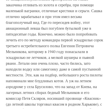
заказчика отливать из золота и серебра, при помощи
маленькой вагранки, отличные крестики и серьги. Сашка
отлично зарабатывал и при этом имел весьма
благополучный вид. Где-то пересидев войну, этот
авиационный левша был погублен бутылкой уже в
пятидесятые годы. Конечно, можно было попробовать
лечить его по методу командира первой эскадрильи сорок
третьего истребительного полка Евгения Петровича
Мельникова, которому в 1940 году понасылали в
эскадрилью не летчиков, а мелкой шушеры и пьяной
рвани. Летали они очень плохо, часто бились, зато
находили водку или самогонку даже в самой пустынной
местности. Эти, как на подбор, небольшого роста пилоты
напоминали мне блудливых котов. А уж на летнем
аэродроме у села Брусилово, что на запад от Киева, на
лагерных летних сборах бедный Мельников и его
комиссар Петя Скляров, носивший прозвище «Квасник»
(до летной школы торговал квасом в родном Харькове), с