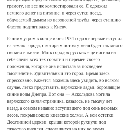
грамоту, но все же компостировали ее. Я одолжил
немного денег на питание, и через сутки поезд,
обдуваемый дымом из паровозной трубы, через станцию
Фастов подтягивался к Киеву.
Ранним утром в конце июня 1934 года я впервые вступил
на землю города, с которым потом у меня будет так много
связано в жизни. Мать городов русских еще носила на
себе следы всех тех событий и перемен своего
положения, которые она испытала за последнее
тысячелетие. Удивительный это город. Время здесь
спрессовано. Кажется, можешь здесь увидеть, во всяком
случае, легко представить, варяжские ладьи, бороздящие
синие воды Днепра. Вот она — Аскольдова могила
варяжского князя-странника, казалось, не тысячу лет
назад, а совсем недавно вступившего под сень вековых
лесов, покрывающих киевские холмы. А вон остатки
Десятинной церкви, крыши которой рухнули под
тяжестью киевлян, спасавшихся на них во время