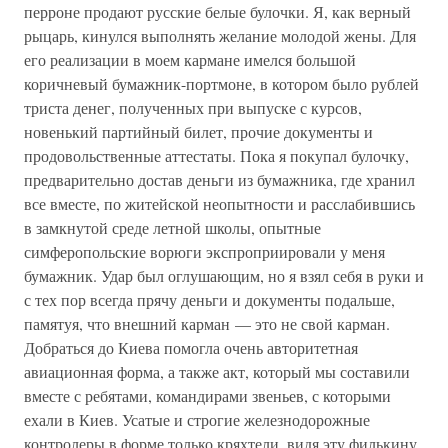
перроне продают русские белые булочки. Я, как верный
рыцарь, кинулся выполнять желание молодой жены. Для
его реализации в моем кармане имелся большой
коричневый бумажник-портмоне, в котором было рублей
триста денег, полученных при выпуске с курсов,
новенький партийный билет, прочие документы и
продовольственные аттестаты. Пока я покупал булочку,
предварительно достав деньги из бумажника, где хранил
все вместе, по житейской неопытности и расслабившись
в замкнутой среде летной школы, опытные
симферопольские ворюги экспроприировали у меня
бумажник. Удар был оглушающим, но я взял себя в руки и
с тех пор всегда прячу деньги и документы подальше,
памятуя, что внешний карман — это не свой карман.
Добраться до Киева помогла очень авторитетная
авиационная форма, а также акт, который мы составили
вместе с ребятами, командирами звеньев, с которыми
ехали в Киев. Усатые и строгие железнодорожные
контролеры в форме только кряхтели, видя эту филькину