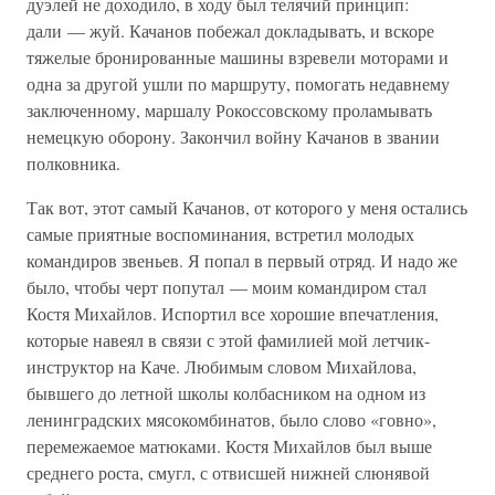
дуэлей не доходило, в ходу был телячий принцип:
дали — жуй. Качанов побежал докладывать, и вскоре
тяжелые бронированные машины взревели моторами и
одна за другой ушли по маршруту, помогать недавнему
заключенному, маршалу Рокоссовскому проламывать
немецкую оборону. Закончил войну Качанов в звании
полковника.
Так вот, этот самый Качанов, от которого у меня остались
самые приятные воспоминания, встретил молодых
командиров звеньев. Я попал в первый отряд. И надо же
было, чтобы черт попутал — моим командиром стал
Костя Михайлов. Испортил все хорошие впечатления,
которые навеял в связи с этой фамилией мой летчик-
инструктор на Каче. Любимым словом Михайлова,
бывшего до летной школы колбасником на одном из
ленинградских мясокомбинатов, было слово «говно»,
перемежаемое матюками. Костя Михайлов был выше
среднего роста, смугл, с отвисшей нижней слюнявой