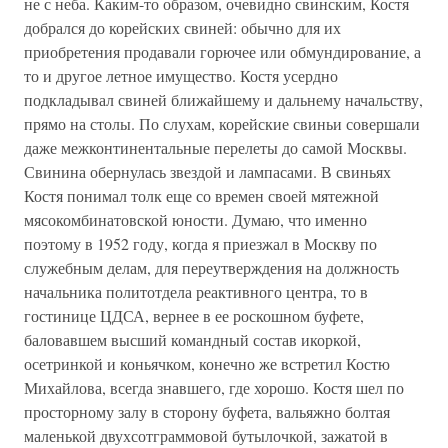
не с неба. Каким-то образом, очевидно свинским, Костя
добрался до корейских свиней: обычно для их
приобретения продавали горючее или обмундирование, а
то и другое летное имущество. Костя усердно
подкладывал свиней ближайшему и дальнему начальству,
прямо на столы. По слухам, корейские свиньи совершали
даже межконтинентальные перелеты до самой Москвы.
Свинина обернулась звездой и лампасами. В свиньях
Костя понимал толк еще со времен своей мятежной
мясокомбинатовской юности. Думаю, что именно
поэтому в 1952 году, когда я приезжал в Москву по
служебным делам, для переутверждения на должность
начальника политотдела реактивного центра, то в
гостинице ЦДСА, вернее в ее роскошном буфете,
баловавшем высший командный состав икоркой,
осетринкой и коньячком, конечно же встретил Костю
Михайлова, всегда знавшего, где хорошо. Костя шел по
просторному залу в сторону буфета, вальяжно болтая
маленькой двухсотграммовой бутылочкой, зажатой в