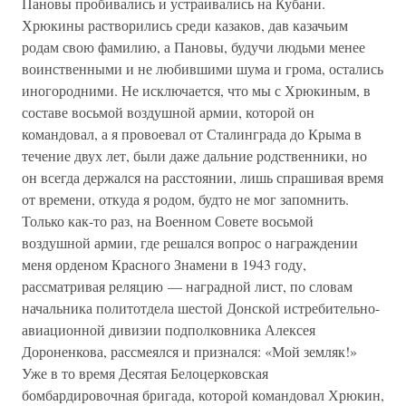
Пановы пробивались и устраивались на Кубани.
Хрюкины растворились среди казаков, дав казачьим
родам свою фамилию, а Пановы, будучи людьми менее
воинственными и не любившими шума и грома, остались
иногородними. Не исключается, что мы с Хрюкиным, в
составе восьмой воздушной армии, которой он
командовал, а я провоевал от Сталинграда до Крыма в
течение двух лет, были даже дальние родственники, но
он всегда держался на расстоянии, лишь спрашивая время
от времени, откуда я родом, будто не мог запомнить.
Только как-то раз, на Военном Совете восьмой
воздушной армии, где решался вопрос о награждении
меня орденом Красного Знамени в 1943 году,
рассматривая реляцию — наградной лист, по словам
начальника политотдела шестой Донской истребительно-
авиационной дивизии подполковника Алексея
Дороненкова, рассмеялся и признался: «Мой земляк!»
Уже в то время Десятая Белоцерковская
бомбардировочная бригада, которой командовал Хрюкин,