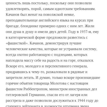
ценность лишь постольку, поскольку они позволяли
удовлетворять, порой, самым идиотским требованиям.
Качанов был женат на поволжской немке,
преподавательнице английского языка на курсах при
бригаде, блондинке примерно одних с ним лет. Жили
они душа в душу и имели двух детей. Году в 1937-м, ему
в категорической форме предложили развестись с
«фашисткой». Качанов, демонстрируя лучшие
человеческие качества, которые не устраивали систему,
всегда охотно работающую с подлецами, которых
наплодила массу себе на радость и на горе, отказался.
Вскоре его, молодого и перспективного генерала,
придравшись к чему-то, разжаловали в рядовые и
запретили летать. И думаю, только вскоре произошедшие
горячие объятия товарища Молотова с настоящим
фашистом Риббентропом, министром иностранных дел
гитлеровской Германии, спасли его от лагеря или
расстрела и даже позволили дослужиться к 1944 году до
старшего лейтенанта в должности штурмана звена.