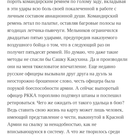
пороть командирским ремнем по голому заду, вкладывая
в эти удары всю боль своей покалеченной в работе с
личным составом авиационной души. Командирский
ремень летал по палатке, оставляя багровые полосы на
ягодицах летчика-пьянчуги. Мельников ограничился
двадцатью пятью ударами, предупредив наказуемого
воздушного бойца о том, что в следующий раз он
получит пятьдесят ремней. Но думаю, что даже такие
методы не спасли бы Сашку Какухина. Да и производили
они на меня тяжеловатое впечатление. Еще недавно
русские офицеры вызывали друг друга на дуэль за
неосторожно брошенное слово, честь офицера была
порукой боеспособности армии. А сейчас выпоротый
офицер РККА торопливо подтянул штаны и поспешил
ретироваться. Чего же ожидать от такого удальца в бою?
Ведь ставить свою жизнь на карту может лишь человек,
имеющий представление о чести, выкинутой в Красной
Армии на свалку за ненадобностью, как не
вписывающуюся в систему. А что же творилось среди