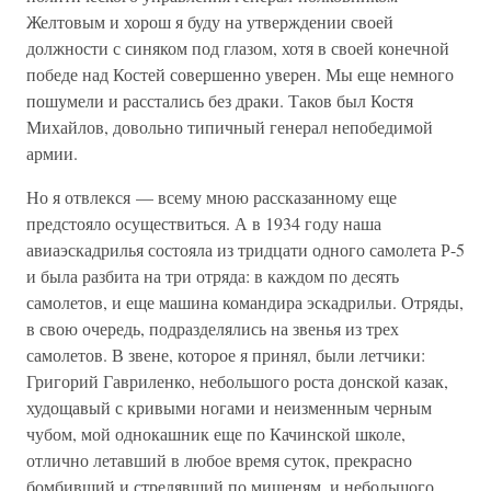
Желтовым и хорош я буду на утверждении своей
должности с синяком под глазом, хотя в своей конечной
победе над Костей совершенно уверен. Мы еще немного
пошумели и расстались без драки. Таков был Костя
Михайлов, довольно типичный генерал непобедимой
армии.
Но я отвлекся — всему мною рассказанному еще
предстояло осуществиться. А в 1934 году наша
авиаэскадрилья состояла из тридцати одного самолета Р-5
и была разбита на три отряда: в каждом по десять
самолетов, и еще машина командира эскадрильи. Отряды,
в свою очередь, подразделялись на звенья из трех
самолетов. В звене, которое я принял, были летчики:
Григорий Гавриленко, небольшого роста донской казак,
худощавый с кривыми ногами и неизменным черным
чубом, мой однокашник еще по Качинской школе,
отлично летавший в любое время суток, прекрасно
бомбивший и стрелявший по мишеням, и небольшого