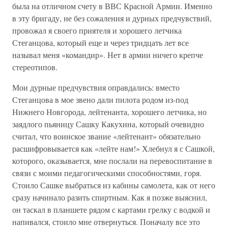
была на отличном счету в ВВС Красной Армии. Именно
в эту бригаду, не без сожаления и дурных предчувствий,
провожал я своего приятеля и хорошего летчика
Стеганцова, который еще и через тридцать лет все
называл меня «командир». Нет в армии ничего крепче
стереотипов.
Мои дурные предчувствия оправдались: вместо
Стеганцова в мое звено дали пилота родом из-под
Нижнего Новгорода, лейтенанта, хорошего летчика, но
заядлого пьяницу Сашку Какухина, который очевидно
считал, что воинское звание «лейтенант» обязательно
расшифровывается как «лейте нам!» Хлебнул я с Сашкой,
которого, оказывается, мне послали на перевоспитание в
связи с моими педагогическими способностями, горя.
Стоило Сашке выбраться из кабины самолета, как от него
сразу начинало разить спиртным. Как я позже выяснил,
он таскал в планшете рядом с картами грелку с водкой и
напивался, стоило мне отвернуться. Поначалу все это