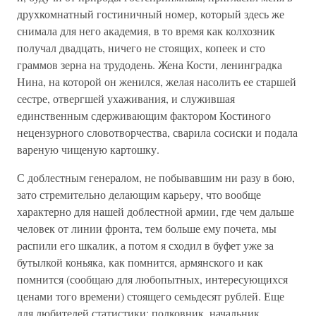
друхкомнатный гостиничный номер, который здесь же
снимала для него академия, в то время как колхозник
получал двадцать, ничего не стоящих, копеек и сто
граммов зерна на трудодень. Жена Кости, ленинградка
Нина, на которой он женился, желая насолить ее старшей
сестре, отвергшей ухаживания, и служившая
единственным сдерживающим фактором Костиного
нецензурного словотворчества, сварила сосиски и подала
вареную чищеную картошку.
С доблестным генералом, не побывавшим ни разу в бою,
зато стремительно делающим карьеру, что вообще
характерно для нашей доблестной армии, где чем дальше
человек от линии фронта, тем больше ему почета, мы
распили его шкалик, а потом я сходил в буфет уже за
бутылкой коньяка, как помнится, армянского и как
помнится (сообщаю для любопытных, интересующихся
ценами того времени) стоящего семьдесят рублей. Еще
для любителей статистики: полковник, начальник