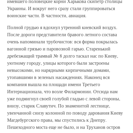
имевшего половецкие корни Харькова скипетр столицы
Украины. И вокруг него сразу стали группироваться
воинские части. В частности, авиация.
Полной грудью я вдохнул утренний киевский воздух.
После дороги представители бравого летного состава
очень напоминали трубочистов: вся форма покрылась
вагонной грязью и паровозной гарью. Старенький
дребезжащий трамвай № 8 долго таскал нас по Киеву,
уютному городу, улицы которого были застроены
невысокими, но нарядными кирпичными домами,
утопавшими в зеленых насаждениях. Наконец вся
компания вышла на площади имени Третьего
Интернационала, что возле Филармонии. Отсюда нам
уже подмигнул своей голубой гладью с левой стороны,
внизу, старик Славутич. По знаменитой лестнице,
увенчанной снизу колонной по поводу дарования Киеву
Магдебургского права, мы спустились к Днепру.
Пешеходного моста еще не было, и на Труханов остров