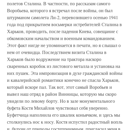
полетов Сталина. В частности, по рассказам самого
Воробьева, которого я встречал после войны, он был
штурманом самолета Ли-2, перевозившего осенью 1941
года под прикрытием восьмерки истребителей Сталина в
Харьков, проводить, после падения Киева, совещание с
обкомовским начальством и военным командованием.
Этот факт нигде не упоминается в печати, но я слышал о
нем от очевидца. Последствием визита Сталина в
Харьков было водружение на трактора наскоро
сваренных коробок из листового металла и установка на
них пушек. Эта импровизация в духе гражданской войны
и кавалерийской романтики конечно не спасла Харьков,
который вскоре пал. Так вот, этот самый Воробьев и
вывел наш отряд в район Винницы, которую мы скоро
увидели по левому борту. Но в зале монументального
буфета Костя Михайлов чувствовал себя уверенно.
Буфетчица наполнила его шкалик коньячком, и здесь мы
столкнулись нос к носу. Костя испустил радостный вопль
и, будучи от природы гостеприимным, пригласил меня в