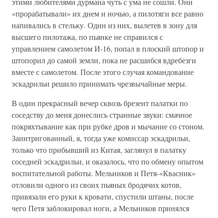
этими любителями дурмана чуть с ума не сошли. Они
«прорабатывали» их днем и ночью, а пилотяги все равно
напивались в стельку. Один из них, вылетев в зону для
высшего пилотажа, по пьянке не справился с
управлением самолетом И-16, попал в плоский штопор и
штопорил до самой земли, пока не расшибся вдребезги
вместе с самолетом. После этого случая командование
эскадрильи решило принимать чрезвычайные меры.
В один прекрасный вечер сквозь брезент палатки по
соседству до меня донеслись странные звуки: смачное
покряхтывание как при рубке дров и мычание со стоном.
Заинтригованный, я, тогда уже комиссар эскадрильи,
только что прибывший из Китая, заглянул в палатку
соседней эскадрильи, и оказалось, что по обмену опытом
воспитательной работы. Мельников и Петя-«Квасник»
отловили одного из своих пьяных бродячих котов,
привязали его руки к кровати, спустили штаны, после
чего Петя заблокировал ноги, а Мельников принялся