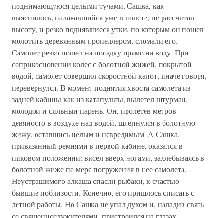
поднимающуюся целыми тучами. Сашка, как
выяснилось, налакавшийся уже в полете, не рассчитал
высоту, и резко поднявшиеся утки, по которым он пошел
молотить деревянным пропеллером, сломали его.
Самолет резко пошел на посадку прямо на воду. При
соприкосновении колес с болотной жижей, покрытой
водой, самолет совершил скоростной капот, иначе говоря,
перевернулся. В момент поднятия хвоста самолета из
задней кабины как из катапульты, вылетел штурман,
молодой и сильный парень. Он, пролетев метров
девяносто в воздухе над водой, шлепнулся в болотную
жижу, оставшись целым и невредимым. А Сашка,
привязанный ремнями в первой кабине, оказался в
пиковом положении: висел вверх ногами, захлебываясь в
болотной жиже по мере погружения в нее самолета.
Неустрашимого алкаша спасли рыбаки, к счастью
бывшие поблизости. Конечно, его пришлось списать с
летной работы. Но Сашка не упал духом и, наладив связь
со священнослужителями, пристроился на глазах