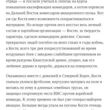
отряда — и послали учиться в Липецк на курсы
повышения квалификации командиров, а потом перевели
на Дальний Восток комиссаром авиационного полка. Вот
уж где Костя имел возможность попрактиковаться в
матерщине. Но вскоре против него восстал весь личный
состав и партийная организация — Костю, за твердость
характера, сделали командиром дивизии. Сколько
прекрасных людей погибло на моих глазах в годы войны,
а Костя, всего три дня поприсутствовавший во время
воздушных боев с заведомо слабейшим противником во
время разгрома Квантунской армии, упорно, как его
любимое дерьмо в проруби, держался на поверхности.
Оказавшись вместе с дивизией в Северной Корее, Костя
сначала увлекся футболом: виртуозно матерясь на поле и
мотаясь по нему в длинных семейных трусах, он
защищал спортивную честь ВВС против корейской
команды. К этому времени он был уже генерал-майором
авиации. Большая звезда упала на погоны Кости отнюдь