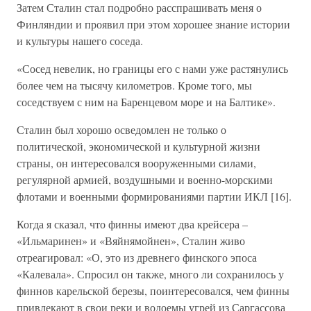
Затем Сталин стал подробно расспрашивать меня о
Финляндии и проявил при этом хорошее знание истории
и культуры нашего соседа.
«Сосед невелик, но границы его с нами уже растянулись
более чем на тысячу километров. Кроме того, мы
соседствуем с ним на Баренцевом море и на Балтике».
Сталин был хорошо осведомлен не только о
политической, экономической и культурной жизни
страны, он интересовался вооруженными силами,
регулярной армией, воздушными и военно-морскими
флотами и военными формированиями партии ИКЛ [16].
Когда я сказал, что финны имеют два крейсера –
«Ильмаринен» и «Вяйнямойнен», Сталин живо
отреагировал: «О, это из древнего финского эпоса
«Калевала». Спросил он также, много ли сохранилось у
финнов карельской березы, поинтересовался, чем финны
привлекают в свои реки и водоемы угрей из Саргассова