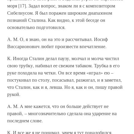
моря [17]. Задал вопрос, знаком ли я с композитором
Сибелиусом. Я был поражен широким диапазоном
познаний Сталина. Как видно, к этой беседе он
основательно подготовился.
А. М. О, я знаю, он на это и рассчитывал. Иосиф
Виссарионович любит произвести впечатление.
К. Иногда Сталин делал паузу, молчал и молча чистил
свою трубку, набивал ее свежим табаком. Трубка в его
руке походила на четки. Он все время «играл» ею –
постукивал по столу, посасывал, разжигал, и я заметил,
что Сталин, как и я, левша. Но я, как и он, пишу правой
рукой.
A. M. A мне кажется, что он больше действует не
правой, – многозначительно сделала она ударение на
последнем слове.
К. И все же я не понимал, зачем я тут понадобился.