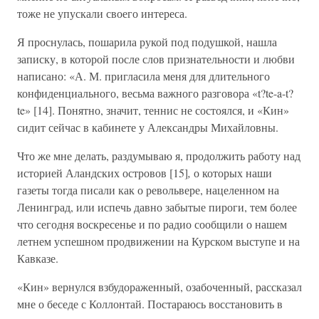
тоже не упускали своего интереса.
Я проснулась, пошарила рукой под подушкой, нашла
записку, в которой после слов признательности и любви
написано: «А. М. пригласила меня для длительного
конфиденциального, весьма важного разговора «t?te-a-t?
te» [14]. Понятно, значит, теннис не состоялся, и «Кин»
сидит сейчас в кабинете у Александры Михайловны.
Что же мне делать, раздумываю я, продолжить работу над
историей Аландских островов [15]
,
о которых наши
газеты тогда писали как о револьвере, нацеленном на
Ленинград, или испечь давно забытые пироги, тем более
что сегодня воскресенье и по радио сообщили о нашем
летнем успешном продвижении на Курском выступе и на
Кавказе.
«Кин» вернулся взбудораженный, озабоченный, рассказал
мне о беседе с Коллонтай. Постараюсь восстановить в