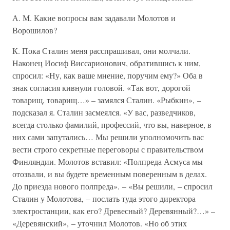
А. М. Какие вопросы вам задавали Молотов и
Ворошилов?
К. Пока Сталин меня расспрашивал, они молчали.
Наконец Иосиф Виссарионович, обратившись к ним,
спросил: «Ну, как ваше мнение, поручим ему?» Оба в
знак согласия кивнули головой. «Так вот, дорогой
товарищ, товарищ…» – замялся Сталин. «Рыбкин», –
подсказал я. Сталин засмеялся. «У вас, разведчиков,
всегда столько фамилий, профессий, что вы, наверное, в
них сами запутались… Мы решили уполномочить вас
вести строго секретные переговоры с правительством
Финляндии. Молотов вставил: «Полпреда Асмуса мы
отозвали, и вы будете временным поверенным в делах.
До приезда нового полпреда». – «Вы решили, – спросил
Сталин у Молотова, – послать туда этого директора
электростанции, как его? Древесный? Деревянный?…» –
«Деревянский», – уточнил Молотов. «Но об этих