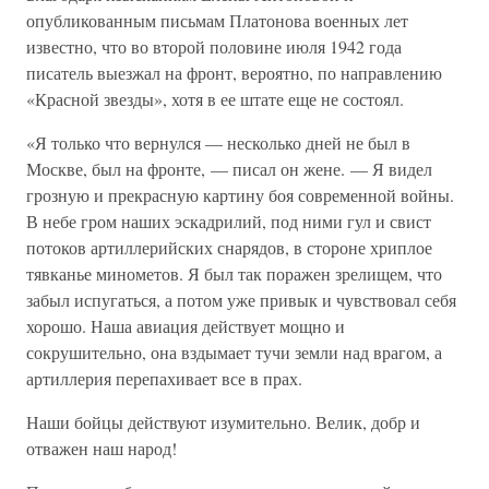
опубликованным письмам Платонова военных лет
известно, что во второй половине июля 1942 года
писатель выезжал на фронт, вероятно, по направлению
«Красной звезды», хотя в ее штате еще не состоял.
«Я только что вернулся — несколько дней не был в
Москве, был на фронте, — писал он жене. — Я видел
грозную и прекрасную картину боя современной войны.
В небе гром наших эскадрилий, под ними гул и свист
потоков артиллерийских снарядов, в стороне хриплое
тявканье минометов. Я был так поражен зрелищем, что
забыл испугаться, а потом уже привык и чувствовал себя
хорошо. Наша авиация действует мощно и
сокрушительно, она вздымает тучи земли над врагом, а
артиллерия перепахивает все в прах.
Наши бойцы действуют изумительно. Велик, добр и
отважен наш народ!