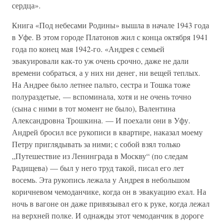
сердца».
Книга «Под небесами Родины» вышла в начале 1943 года
в Уфе. В этом городе Платонов жил с конца октября 1941
года по конец мая 1942-го. «Андрея с семьей
эвакуировали как-то уж очень срочно, даже не дали
времени собраться, а у них ни денег, ни вещей теплых.
На Андрее было летнее пальто, сестра и Тошка тоже
полураздетые, — вспоминала, хотя и не очень точно
(сына с ними в тот момент не было), Валентина
Александровна Трошкина. — И поехали они в Уфу.
Андрей бросил все рукописи в квартире, наказал моему
Петру приглядывать за ними; с собой взял только
„Путешествие из Ленинграда в Москву“ (по следам
Радищева) — был у него труд такой, писал его лет
восемь. Эта рукопись лежала у Андрея в небольшом
коричневом чемоданчике, когда он в эвакуацию ехал. На
ночь в вагоне он даже привязывал его к руке, когда лежал
на верхней полке. И однажды этот чемоданчик в дороге