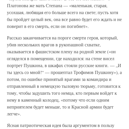
Платонова же мать Степана — «маленькая, старая,
усохшая, любящая его больше всего на свете; пусть хотя
бы пройдет целый век, она все равно будет его ждать и не
поверит в его смерть, если он погибнет».
Рассказ заканчивается на пороге смерти героя, который,
убив нескольких врагов в рукопашной схватке,
оказывается в фашистском плену на родной земле («он
огляделся в помещении, где находился: на стене висел
портрет Пушкина, в шкафах стояли русские книги. — „И
ты здесь со мной!“ — прошептал Трофимов Пушкину»), а
потом, по ошибке принятый врагами за командира и
отправленный в немецкую тыловую тюрьму, готовится к
тому, чтобы задушить того немца, кто первым войдет к
нему в каменный колодец, «потому что если одним
неприятелем будет меньше, то и Красной армии будет
легче».
Ясная патриотическая идея была аргументом в пользу