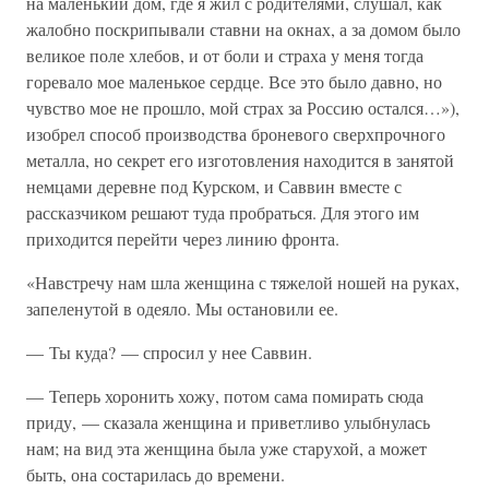
на маленький дом, где я жил с родителями, слушал, как
жалобно поскрипывали ставни на окнах, а за домом было
великое поле хлебов, и от боли и страха у меня тогда
горевало мое маленькое сердце. Все это было давно, но
чувство мое не прошло, мой страх за Россию остался…»),
изобрел способ производства броневого сверхпрочного
металла, но секрет его изготовления находится в занятой
немцами деревне под Курском, и Саввин вместе с
рассказчиком решают туда пробраться. Для этого им
приходится перейти через линию фронта.
«Навстречу нам шла женщина с тяжелой ношей на руках,
запеленутой в одеяло. Мы остановили ее.
— Ты куда? — спросил у нее Саввин.
— Теперь хоронить хожу, потом сама помирать сюда
приду, — сказала женщина и приветливо улыбнулась
нам; на вид эта женщина была уже старухой, а может
быть, она состарилась до времени.