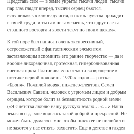
Представь себе — в земле укрыты тысячи людей, тысячи
пар глаз глядят вперед, тысячи сердец бьются,
вслушиваясь в канонаду огня, и поток чувства проходит
в твоей груди, и ты сам не замечаешь, что вдруг слезы
странного восторга и ярости текут по твоим щекам».
К той поре был написан очень экспрессивный,
остросюжетный с фантастическим элементом,
заставляющим вспомнить его раннее творчество — да и
вообще лихорадочная, гротескная, гиперболизованная
военная проза Платонова есть отчасти возвращение к
поэтике первой половины 1920-х годов — рассказ
«Броня». Пожилой моряк, инженер-электрик Семен
Васильевич Саввин, человек с угрюмым лицом и добрым
сердцем, которое болит за беззащитность родной земли
(«Я с детства люблю нашу русскую землю… <…> Наша
земля всегда мне виделась такой доброй и прекрасной. Не
может быть, думалось мне, чтобы никто ее не полюбил и
не захотел у нас отнять, захватить. Еще в детстве я глядел