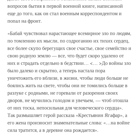
вопросов бытия в первой военной книге, написанной
еще до того, как он стал военным корреспондентом и
попал на фронт.
«Бабай чувствовал нарастающее всемирное зло по людям,
по томлению их мысли, по содроганию их тихих сердец,
все более скупо берегущих свое счастье, свое семейство и
свою родную землю — все, что будет скоро удалено от
них и страдать отдельно в бедствии… <… >До войны зло
было далеко и скрытно, а теперь настала пора
уничтожить его вблизи, в жизни, чтобы люди больше не
боялись жить на свете, чтобы они не томились больше в
разлуке с родными, не горевали от разорения своих
дворов, не мучились голодом и увечьем, — чтоб отошла
от них тоска, непосильная для человеческого сердца».
Так размышляет герой рассказа «Крестьянин Ягафар», а
его жена произносит знаменательные слова: «…на войне
сила тратится, а в деревне она рождается».