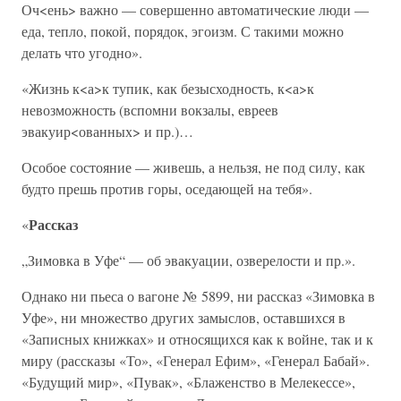
Оч<ень> важно — совершенно автоматические люди —
еда, тепло, покой, порядок, эгоизм. С такими можно
делать что угодно».
«Жизнь к<а>к тупик, как безысходность, к<а>к
невозможность (вспомни вокзалы, евреев
эвакуир<ованных> и пр.)…
Особое состояние — живешь, а нельзя, не под силу, как
будто прешь против горы, оседающей на тебя».
Рассказ
«
„Зимовка в Уфе“ — об эвакуации, озверелости и пр.».
Однако ни пьеса о вагоне № 5899, ни рассказ «Зимовка в
Уфе», ни множество других замыслов, оставшихся в
«Записных книжках» и относящихся как к войне, так и к
миру (рассказы «То», «Генерал Ефим», «Генерал Бабай».
«Будущий мир», «Пувак», «Блаженство в Мелекессе»,