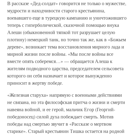
В рассказе «Дед-солдат» говорится не только о мужестве,
мудрости и находчивости старого крестьянина,
воевавшего еще в турецкую кампанию и уничтожившего
теперь с гиперболической, сказочной помощью внука
Алеши (обыкновенной тяпкой тот разрушает целую
плотину) немецкий танк, но точно так же, как в «Божьем
дереве», возникает тема восстановления мирного лада и
мирной жизни после войны. «Мы после войны все
вместе опять соберемся…» — обращается Алеша к
жителям подводного царства, председателем сельсовета
которого он себя назначает и которое вынужденно
приносит в жертву победе.
«Железная старуха» напрямую с военными действиями
не связана, но эта философская притча о жизни и смерти
навеяна войной, и ее герой, мальчик Егор (Георгий-
победоносец) силой духа побеждает смерть. Мотив
победы над смертью звучит в «Рассказе о мертвом
старике». Старый крестьянин Тишка остается на родной