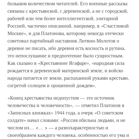
большим количеством читателей. Его военные рассказы
связаны с крестьянской, с деревенской, а не с городской,
рабочей или тем более интеллигентской, элитарной
Россией, частично описанной, например, в «Счастливой
Москве», и для Платонова, которому некогда отечески
советовал партийный наставник Литвин-Молотов о
деревне не писать, ибо деревня есть косность и рутина,
это непослушание и предпочтение было сущностным.
Как сказано в «Крестьянине Ягафаре», «народная сила
рождается в деревенской материнской земле, и войско
народа питается от земли, распаханной руками крестьян,
согретой солнцем и орошенной дождем».
«Конец крестьянства недопустим — это источник
человечества и человечности», — отметил Платонов в
«Записных книжках» 1944 года, а очерк «О советском
солдате» начал словами: «Россия обильна людьми, и не
числом их… <… > — а разнохарактерностью и
своеобразием каждого человека, особенностью его ума и