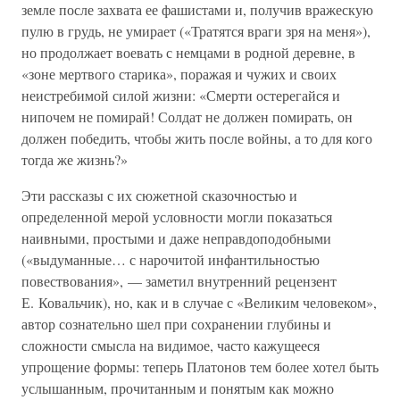
земле после захвата ее фашистами и, получив вражескую
пулю в грудь, не умирает («Тратятся враги зря на меня»),
но продолжает воевать с немцами в родной деревне, в
«зоне мертвого старика», поражая и чужих и своих
неистребимой силой жизни: «Смерти остерегайся и
нипочем не помирай! Солдат не должен помирать, он
должен победить, чтобы жить после войны, а то для кого
тогда же жизнь?»
Эти рассказы с их сюжетной сказочностью и
определенной мерой условности могли показаться
наивными, простыми и даже неправдоподобными
(«выдуманные… с нарочитой инфантильностью
повествования», — заметил внутренний рецензент
Е. Ковальчик), но, как и в случае с «Великим человеком»,
автор сознательно шел при сохранении глубины и
сложности смысла на видимое, часто кажущееся
упрощение формы: теперь Платонов тем более хотел быть
услышанным, прочитанным и понятым как можно