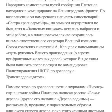
Народного комиссариата путей сообщения Платонов
находился в командировке на Ленинградском фронте. По
возвращении он намеревался написать киносценарий
«Сестра красноармейца», но замысел осуществлен не
был, хотя в «Записных книжках» остались наброски к
этой работе, а в платоновском архиве сохранилось
письмо ответственного секретаря Военной комиссии
Союза советских писателей А. Карцева с напоминанием
«сдать рукопись Вашего произведения (о героях
прифронтовых железных дорог), которое Вы должны
были написать после поездки по командировке
Политуправления НКПС по договору с
Трансжелдориздатом».
Помимо этого по договоренности с журналом «Пионер»
еще в начале войны Платонов написал рассказ «Божье
дерево» (другое его название «Дерево родины») —
рассказ-миф, предание, с поразительным образом
одинокого старого дерева, покрытого «синими листьями,