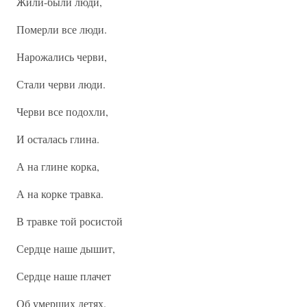
Жили-были люди,
Померли все люди.
Нарожались черви,
Стали черви люди.
Черви все подохли,
И осталась глина.
А на глине корка,
А на корке травка.
В травке той росистой
Сердце наше дышит,
Сердце наше плачет
Об умерших детях.