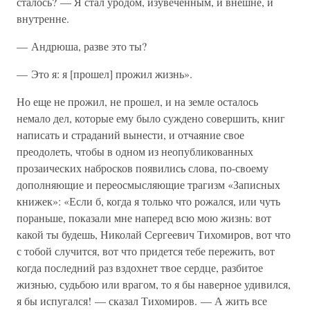
сталось? — Я стал уродом, изувеченным, и внешне, и
внутренне.
— Андрюша, разве это ты?
— Это я: я [прошел] прожил жизнь».
Но еще не прожил, не прошел, и на земле осталось
немало дел, которые ему было суждено совершить, книг
написать и страданий вынести, и отчаяние свое
преодолеть, чтобы в одном из неопубликованных
прозаических набросков появились слова, по-своему
дополняющие и переосмысляющие трагизм «Записных
книжек»: «Если б, когда я только что рожался, или чуть
пораньше, показали мне наперед всю мою жизнь: вот
какой ты будешь, Николай Сергеевич Тихомиров, вот что
с тобой случится, вот что придется тебе пережить, вот
когда последний раз вздохнет твое сердце, разбитое
жизнью, судьбою или врагом, то я бы наверное удивился,
я бы испугался! — сказал Тихомиров. — А жить все