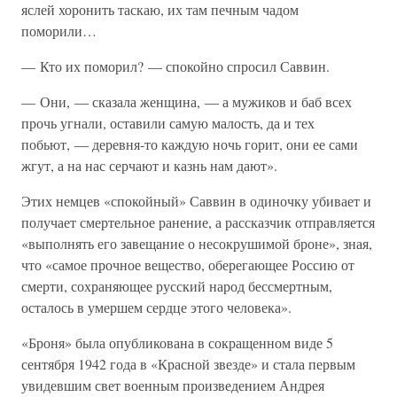
яслей хоронить таскаю, их там печным чадом
поморили…
— Кто их поморил? — спокойно спросил Саввин.
— Они, — сказала женщина, — а мужиков и баб всех
прочь угнали, оставили самую малость, да и тех
побьют, — деревня-то каждую ночь горит, они ее сами
жгут, а на нас серчают и казнь нам дают».
Этих немцев «спокойный» Саввин в одиночку убивает и
получает смертельное ранение, а рассказчик отправляется
«выполнять его завещание о несокрушимой броне», зная,
что «самое прочное вещество, оберегающее Россию от
смерти, сохраняющее русский народ бессмертным,
осталось в умершем сердце этого человека».
«Броня» была опубликована в сокращенном виде 5
сентября 1942 года в «Красной звезде» и стала первым
увидевшим свет военным произведением Андрея