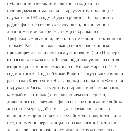
публикации, глубокий и сложный подтекст и
непоощряемая тема плена — аргументом против (не
случайно в 1942 году «Дерево родины» было снято с
радиоэфира цензурой со следующей, не лишенной
логики мотивировкой: «…немцы обращались с
Трофимовым вежливо, не били и не убили, а посадили в
тюрьму. Рассказ не выдержан, своим содержанием
противоречит политическим установкам»), и «Пионер»
от рассказа отказался. «Дерево родины» увидело свет во
втором-третьем номере журнала «Новый мир» за 1943
год и в книге «Под небесами Родины», куда также вошли
рассказы «Крестьянин Ягафар», «Дед-солдат», «Железная
старуха», «Рассказ о мертвом старике» и «Свет жизни»,
каждый из которых (за исключением последнего,
довоенного) высвечивал философское понимание войны,
жизни и смерти, добра и зла, а героями оказались в
основном старики и дети. Случайно это получилось или
нет, но именно через концы и начала жизни Платонов
давал свое восприятие и осмысление самых сложных