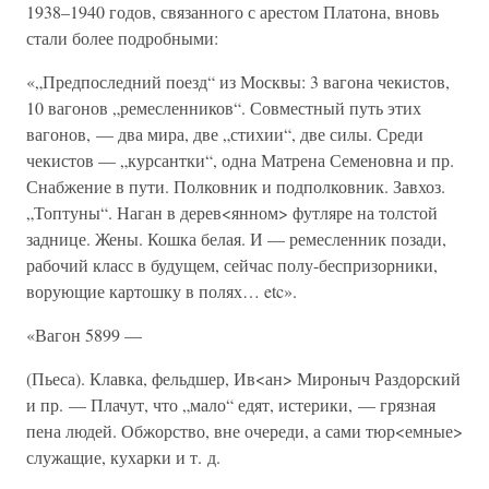
1938–1940 годов, связанного с арестом Платона, вновь
стали более подробными:
«„Предпоследний поезд“ из Москвы: 3 вагона чекистов,
10 вагонов „ремесленников“. Совместный путь этих
вагонов, — два мира, две „стихии“, две силы. Среди
чекистов — „курсантки“, одна Матрена Семеновна и пр.
Снабжение в пути. Полковник и подполковник. Завхоз.
„Топтуны“. Наган в дерев<янном> футляре на толстой
заднице. Жены. Кошка белая. И — ремесленник позади,
рабочий класс в будущем, сейчас полу-беспризорники,
ворующие картошку в полях… etc».
«Вагон 5899 —
(Пьеса). Клавка, фельдшер, Ив<ан> Мироныч Раздорский
и пр. — Плачут, что „мало“ едят, истерики, — грязная
пена людей. Обжорство, вне очереди, а сами тюр<емные>
служащие, кухарки и т. д.