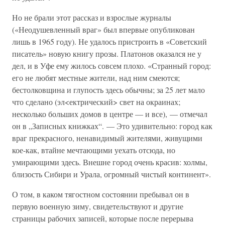
Но не брали этот рассказ и взрослые журналы
(«Неодушевленный враг» был впервые опубликован
лишь в 1965 году). Не удалось пристроить в «Советский
писатель» новую книгу прозы. Платонов оказался не у
дел, и в Уфе ему жилось совсем плохо. «Странный город:
его не любят местные жители, над ним смеются;
бестолковщина и глупость здесь обычны; за 25 лет мало
что сделано (эл<ектрический> свет на окраинах;
несколько больших домов в центре — и все), — отмечал
он в „Записных книжках“. — Это удивительно: город как
враг прекрасного, ненавидимый жителями, живущими
кое-как, втайне мечтающими уехать отсюда, но
умирающими здесь. Внешне город очень красив: холмы,
близость Сибири и Урала, огромный чистый континент».
О том, в каком тягостном состоянии пребывал он в
первую военную зиму, свидетельствуют и другие
страницы рабочих записей, которые после перерыва