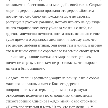
влажными и блестящими от молодой своей силы. Старые
люди на деревне давно прозвали это дерево „божьим“,
потому что оно было не похоже на другие деревья,
растущие в русской равнине, потому что его не однажды
на его стариковском веку убивала молния с неба, но
дерево, занемогши немного, потом опять оживало и еще
гуще прежнего одевалось листьями, и потому еще, что
это дерево любили птицы, они пели там и жили, и дерево
это в летнюю сушь не сбрасывало на землю своих детей
— лишние увядшие листья, а замирало все целиком,
ничем не жертвуя, ни с кем не расставаясь, что выросло
на нем и было живым».
Солдат Степан Трофимов уходит на войну, взяв с собой
маленький влажный лист с Божьего дерева и
попрощавшись с матерью, причем сцена разлуки
откровенно полемична по отношению к известному
стихотворению Симонова «Жди меня» с его строками:
«Пусть поверят сын и мать / В то, что нет меня…» У