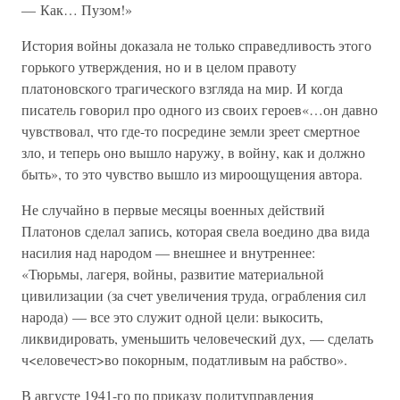
— Как… Пузом!»
История войны доказала не только справедливость этого
горького утверждения, но и в целом правоту
платоновского трагического взгляда на мир. И когда
писатель говорил про одного из своих героев«…он давно
чувствовал, что где-то посредине земли зреет смертное
зло, и теперь оно вышло наружу, в войну, как и должно
быть», то это чувство вышло из мироощущения автора.
Не случайно в первые месяцы военных действий
Платонов сделал запись, которая свела воедино два вида
насилия над народом — внешнее и внутреннее:
«Тюрьмы, лагеря, войны, развитие материальной
цивилизации (за счет увеличения труда, ограбления сил
народа) — все это служит одной цели: выкосить,
ликвидировать, уменьшить человеческий дух, — сделать
ч<еловечест>во покорным, податливым на рабство».
В августе 1941-го по приказу политуправления