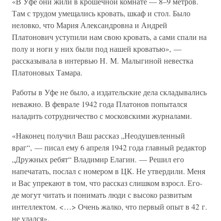
«В Уфе они жили в крошечной комнате — 8–9 метров.
Там с трудом умещались кровать, шкаф и стол. Было
неловко, что Мария Александровна и Андрей
Платонович уступили нам свою кровать, а сами спали на
полу и ноги у них были под нашей кроватью», —
рассказывала в интервью Н. М. Малыгиной невестка
Платоновых Тамара.
Работы в Уфе не было, а издательские дела складывались
неважно. В феврале 1942 года Платонов попытался
наладить сотрудничество с московскими журналами.
«Наконец получил Ваш рассказ „Неодушевленный
враг“, — писал ему 6 апреля 1942 года главный редактор
„Дружных ребят“ Владимир Елагин. — Решил его
напечатать, послал с номером в ЦК. Не утвердили. Меня
и Вас упрекают в том, что рассказ слишком взросл. Его-
де могут читать и понимать люди с высоко развитым
интеллектом. <…> Очень жалко, что первый опыт в 42 г.
не удался».