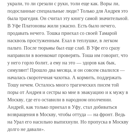
украли, то ли срезали с руки, толи еще как. Воры ли,
подосланные специальные люди? Только для Андрея это
была трагедия. Он считал эту книгу самой значительной.
В Уфе Платоновы жили ужасно. Есть было нечего,
продавать нечего. Тошка приехал со своей Тамарой
насквозь простуженным. Ехал в теплушке, в легком
пальто. После тюрьмы был еще слаб. В Уфе его сразу
направили в военкомат проверять. Тоша им говорит, что
у него горло болит, а ему на это — здоров как бык,
симулянт! Прошло два месяца, и он совсем свалился —
началась скоротечная чахотка. А кормить, поддержать
Тошу нечем. Осталось много трагических писем той
поры от Андрея и сестры ко мне в эвакуацию и к мужу в
Москву, где его оставили в народном ополчении.
Андрей, как только приехал в Уфу, стал добиваться
возвращения в Москву, чтобы оттуда — на фронт. Ведь
на Урал его насильно выпихнули. Но пропуска в Москву
долго не давали».