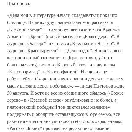
Платонова.
«Дела мои в литературе начали складываться пока что
блестяще. На днях будут напечатаны мои рассказы в
„Красной звезде“ — самой лучшей газете всей Красной
Армии — „Броня“ (новый рассказ) и „Божье дерево“. В
журнале „Октябрь“ печатается „Крестьянин Ягафар“. В
журнале „Красноармеец“ — „Дед-солдат“. Я приглашен
как постоянный сотрудник в „Красную звезду“ (это
большая честь), затем в „Красный флот“ и в журналы
„Красноармеец“ и „Краснофлотец“. И еще, и еще —
работы уйма. Скоро поправятся наши и денежные дела: я
смогу выслать денег побольше», — писал Платонов жене
30 августа. И хотя не все из обещанного сбылось («Божье
дерево» в «Красной звезде» опубликовано не было), а
платоновский победный тон диктовался желанием
поддержать и ободрить остававшуюся в Уфе семью, все
равно никогда он не чувствовал себя столь окрыленным:
«Рассказ „Броня“ произвел на редакцию огромное