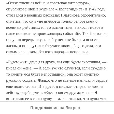
«Отечественная война и советская литература»,
опубликованной в журнале «Пропагандист» в 1942 году,
отозвался о военных рассказах Платонова одобрительно,
отметив, что они «не являются только репортажем о
военных действиях или о жизни тыла, а вносят новое в
наше понимание происходящих событий». Так Платонов
получил передышку, какой у него не было за всю его
жизнь, и он ощутил себя участником общего дела, тем
самым человеком, без кого народ — неполный.
«Будем жить друг для друга, мы еще будем счастливы, —
писал он жене. — А если уж что случится, если суждено,
то смерть моя будет непостыдной, она будет смертью
русского солдата. Жалко, что не все еще написал и сердце
еще полно силы». И в другом письме, отправленном из
действующей армии: «Здесь совсем другая жизнь. Я
впитываю ее в свою душу — жалко только, что душа моя
довольно стара и не совсем здорова».
Продолжение на Литрес