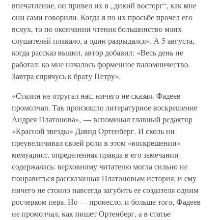
впечатление, он привел их в „дикий восторг“, как мне
они сами говорили. Когда я по их просьбе прочел его
вслух, то по окончании чтения большинство моих
слушателей плакало, а один разрыдался». А 5 августа,
когда рассказ вышел, автор добавил: «Весь день не
работал: ко мне началось форменное паломничество.
Завтра спрячусь к брату Петру».
«Сталин не отругал нас, ничего не сказал. Фадеев
промолчал. Так произошло литературное воскрешение
Андрея Платонова», — вспоминал главный редактор
«Красной звезды» Давид Ортенберг. И сколь ни
преувеличивал своей роли в этом «воскрешении»
мемуарист, определенная правда в его замечании
содержалась: верховному читателю могла сильно не
понравиться рассказанная Платоновым история, и ему
ничего не стоило навсегда загубить ее создателя одним
росчерком пера. Но — пронесло, и больше того, Фадеев
не промолчал, как пишет Ортенберг, а в статье