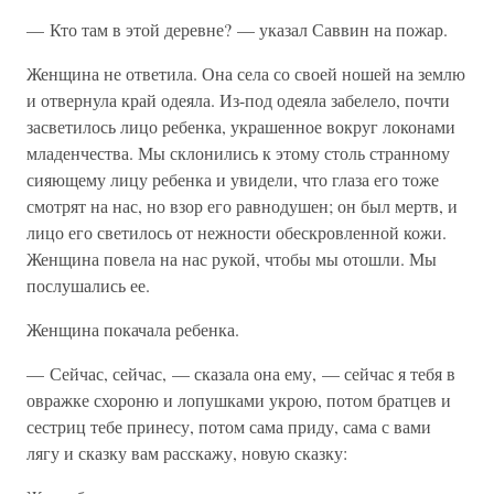
— Кто там в этой деревне? — указал Саввин на пожар.
Женщина не ответила. Она села со своей ношей на землю
и отвернула край одеяла. Из-под одеяла забелело, почти
засветилось лицо ребенка, украшенное вокруг локонами
младенчества. Мы склонились к этому столь странному
сияющему лицу ребенка и увидели, что глаза его тоже
смотрят на нас, но взор его равнодушен; он был мертв, и
лицо его светилось от нежности обескровленной кожи.
Женщина повела на нас рукой, чтобы мы отошли. Мы
послушались ее.
Женщина покачала ребенка.
— Сейчас, сейчас, — сказала она ему, — сейчас я тебя в
овражке схороню и лопушками укрою, потом братцев и
сестриц тебе принесу, потом сама приду, сама с вами
лягу и сказку вам расскажу, новую сказку: