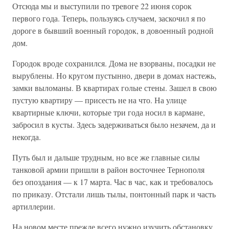
Отсюда мы и выступили по тревоге 22 июня сорок
первого года. Теперь, пользуясь случаем, заскочил я по
дороге в бывший военный городок, в довоенный родной
дом.
Городок вроде сохранился. Дома не взорваны, посадки не
вырублены. Но кругом пустынно, двери в домах настежь,
замки выломаны. В квартирах голые стены. Зашел в свою
пустую квартиру — присесть не на что. На улице
квартирные ключи, которые три года носил в кармане,
забросил в кусты. Здесь задерживаться было незачем, да и
некогда.
Путь был и дальше трудным, но все же главные силы
танковой армии пришли в район восточнее Тернополя
без опоздания — к 17 марта. Час в час, как и требовалось
по приказу. Отстали лишь тылы, понтонный парк и часть
артиллерии.
На новом месте прежде всего нужно изучить обстановку.