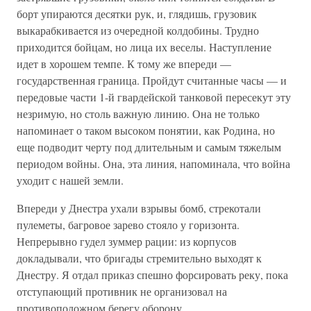
борт упираются десятки рук, и, глядишь, грузовик
выкарабкивается из очередной колдобины. Трудно
приходится бойцам, но лица их веселы. Наступление
идет в хорошем темпе. К тому же впереди —
государственная граница. Пройдут считанные часы — и
передовые части 1-й гвардейской танковой пересекут эту
незримую, но столь важную линию. Она не только
напоминает о таком высоком понятии, как Родина, но
еще подводит черту под длительным и самым тяжелым
периодом войны. Она, эта линия, напоминала, что война
уходит с нашей земли.
Впереди у Днестра ухали взрывы бомб, стрекотали
пулеметы, багровое зарево стояло у горизонта.
Непрерывно гудел зуммер рации: из корпусов
докладывали, что бригады стремительно выходят к
Днестру. Я отдал приказ спешно форсировать реку, пока
отступающий противник не организовал на
противоположном берегу оборону.