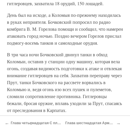
гитлеровцев, захватила 18 орудий, 150 лошадей.
День был на исходе, а Коломыя по-прежнему находилась
в руках неприятеля. Бочковский попросил по радио
комбрига В. М. Горелова помощи и сообщил, что намерен
атаковать город ночью. Поздно вечером Горелов прислал
подмогу-восемь танков и самоходные орудия.
В три часа ночи Бочковский двинул танки в обход
Коломыи, оставив у станции одну машину, которая вела
огонь, создавая видимость подготовки к атаке и отвлекая
внимание гитлеровцев на себя. Захватив переправу через
Прут, танки Бочковского на рассвете ворвались в
Коломыю и, ведя огонь изо всех пушек и пулеметов,
сломили сопротивление противника. Гитлеровцы
бежали, бросая оружие, вплавь уходили за Прут, спасаясь
от преследования в Карпатах.
Все участники рейда на Коломыю были награждены
←
→
Глава четырнадцатая С плацдарма — в прорыв
Глава шестнадцатая Армия пробивает брешь
орденом Ленина.