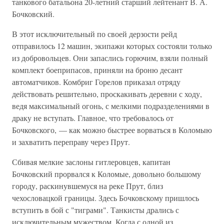
танкового батальона 20-летний старший лейтенант В. А.
Бочковский.
В этот исключительный по своей дерзости рейд
отправилось 12 машин, экипажи которых состояли только
из добровольцев. Они запаслись горючим, взяли полный
комплект боеприпасов, приняли на броню десант
автоматчиков. Комбриг Горелов приказал отряду
действовать решительно, проскакивать деревни с ходу,
ведя максимальный огонь, с мелкими подразделениями в
драку не вступать. Главное, что требовалось от
Бочковского, — как можно быстрее ворваться в Коломыю
и захватить переправу через Прут.
Сбивая мелкие заслоны гитлеровцев, капитан
Бочковский прорвался к Коломые, довольно большому
городу, раскинувшемуся на реке Прут, близ
чехословацкой границы. Здесь Бочковскому пришлось
вступить в бой с "тиграми". Танкисты дрались с
исключительным мужеством. Когда с одной из