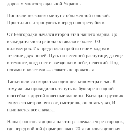
дорогам многострадальной Украины.
Постояли несколько минут с обнаженной головой.
Простились и тронулись вперед навстречу боям.
От Белгородки начался второй этап нашего марша. До
выжидательного района оставалось более 100
километров. Их предстояло пройти своим ходом в
течение двух ночей. Путь по весенней распутице, да еще
в темноте, когда нет и звездочки в небе, нелегкий. Под
ногами и колесами — слякоть непролазная.
Танки шли со скоростью один-два километра в час. К
тому же им приходилось тянуть на буксире от одной
шоссейке к другой колесные машины. Вытащат грузовик,
тянут его метров пятьсот, смотришь, он опять увяз, И
начинается все сначала.
Наша фронтовая дорога на этот раз лежала через городок,
где перед войной формировалась 20-я танковая дивизия.