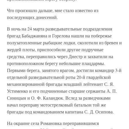
Что произошло дальше, мне стало известно из
последующих донесений.
В ночь на 24 марта разведывательные подразделения
бригад Бабаджаняна и Горелова нашли на побережье
полузатопленные рыбацкие лодки, сколотили из бревен и
жердей плоты, приспособили другие подручные
средства, переправились через Днестр и захватили на
противоположном берегу небольшие плацдармы.
Первыми берега, занятого врагом, достигли командир 3-й
отдельной разведывательной роты 20-й гвардейской
механизированной бригады младший лейтенант С. Я.
Устименко и его подчиненные старшие сержанты А. П.
Синицын и О. Ф. Каландюк. Вслед за разведчиками
начал переправу мотострелковый батальон той же
бригады под командованием капитана С. Д. Осипова.
На окраине села Романовка переправившимся