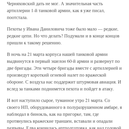
Черняховский дать не мог. А значительная часть
артиллерии 1-й танковой армии, как я уже писал,
поотстала.
Пехоты у Ивана Даниловича тоже было мало — редкие,
редкие цепи. Но что делать? Подумали и в конце концов
пришли к такому решению.
В ночь на 21 марта корпуса нашей танковой армии
выдвинутся в первый эшелон 60-й армии и развернут по
две бригады. Эти четыре бригады вместе с артиллерией и
произведут короткий огневой налет по вражеской
обороне. С воздуха нас поддержит штурмовая авиация. И
вслед за танками поднимется пехота и пойдет в атаку.
И вот наступило сырое, туманное утро 21 марта. Со
своего НП, оборудованного в полуразрушенном амбаре, я
наблюдал в бинокль, как на пригорке, там, где
протянулись вражеские траншеи, вставали и опадали
разрывы. Едва кончилась артподготовка, как над головой