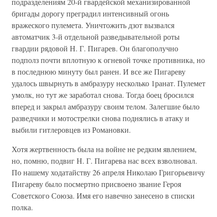
подразделениям 20-й гвардейской механизированной
бригады дорогу преградил интенсивный огонь
вражеского пулемета. Уничтожить дзот вызвался
автоматчик 3-й отдельной разведывательной роты
гвардии рядовой Н. Г. Пигарев. Он благополучно
подполз почти вплотную к огневой точке противника, но
в последнюю минуту был ранен. И все же Пигареву
удалось швырнуть в амбразуру несколько 1ранат. Пулемет
умолк, но тут же заработал снова. Тогда боец бросился
вперед и закрыл амбразуру своим телом. Залегшие было
разведчики и мотострелки снова поднялись в атаку и
выбили гитлеровцев из Романовки.
Хотя жертвенность была на войне не редким явлением,
но, помню, подвиг Н. Г. Пигарева нас всех взволновал.
По нашему ходатайству 26 апреля Николаю Григорьевичу
Пигареву было посмертно присвоено звание Героя
Советского Союза. Имя его навечно занесено в списки
полка.