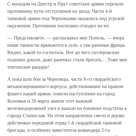
С выходом на Днестр и Прут советские армии отрезали
противнику пути отступления на запад. Части 4-й
танковой армии под Черновцами оказались под угрозой
окружения. Противник поспешно отходил на юг.
— Представляете, — рассказывал мне Попель, — вчера
наши танкисты врываются в село, а там раненые фрицы.
Видно, какой-то госпиталь. Вот до чего гитлеровские
подонки дошли, даже раненых стали бросать… Тоже мне
тевтонские рыцари!
А пока шли бои за Черновцы, части 8-го гвардейского
механизированного корпуса, действовавшие на правом
фланге нашей армии, повели наступление на город
Коломыя и 28 марта заняли этот важный
железнодорожный узел и вышли на ближние подступы к
городу Станислав. На этом направлении смело и дерзко
действовал передовой отряд 1-й гвардейской танковой
бригады, и особенно заместитель командира 2-го