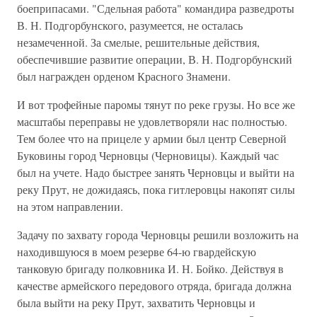
боеприпасами. "Сдельная работа" командира разведроты
В. Н. Подгорбунского, разумеется, не осталась
незамеченной. За смелые, решительные действия,
обеспечившие развитие операции, В. Н. Подгорбунский
был награжден орденом Красного Знамени.
И вот трофейные паромы тянут по реке грузы. Но все же
масштабы переправы не удовлетворяли нас полностью.
Тем более что на прицеле у армии был центр Северной
Буковины город Черновцы (Черновицы). Каждый час
был на учете. Надо быстрее занять Черновцы и выйти на
реку Прут, не дожидаясь, пока гитлеровцы накопят силы
на этом направлении.
Задачу по захвату города Черновцы решили возложить на
находившуюся в моем резерве 64-ю гвардейскую
танковую бригаду полковника И. Н. Бойко. Действуя в
качестве армейского передового отряда, бригада должна
была выйти на реку Прут, захватить Черновцы и