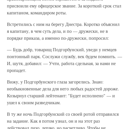
присвоили ему офицерское звание. За короткий срок стал
капитаном, командиром роты.
Встретились с ним на берегу Днестра. Коротко объяснил
я капитану, в чем суть дела, и по — дружески, не в
порядке приказа, а именно по-дружески, попросил:
— Будь добр, товарищ Подгорбунский, уведи у немцев
понтонный парк. Сослужи службу, век будем помнить. —
И, шутя, добавил: — Учти, работа сдельная, за нами не
пропадет.
Вижу, у Подгорбунского глаза загорелись. Знаю:
необыкновенные дела для него любых радостей дороже.
Козырнул старший лейтенант: "Будет исполнено" — и
ушел к своим разведчикам.
В ту же ночь Подгорбунский со своей ротой отправился
на задание. Как я потом узнал, он и на этот раз
действовал лихо, дерзко, но расчетливо. Чтобы не