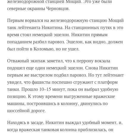
железнодорожной станцией Мощий. Это уже были
северные окраины Черновцов.
Первым ворвался на железнодорожную станцию Мощий
танк лейтенанта Никитина. На станционных путях в это
время стоял немецкий эшелон. Никитин прямым
попаданием разбил паровоз. Эшелон, как видно, должен
был пойти в Коломыю, но не ушел.
Отважный экипаж заметил, что к перрону вокзала
подошел еще один немецкий эшелон. Снова Никитин
первым же выстрелом подбил паровоз. Но тут лейтенант
увидел, что фашисты поспешно сгружают с платформ
танки. Прошло 10–15 минут, пока он выбрал удобную
позицию. К этому времени выгруженные вражеские
машины, построившись в колонну, двинулись по
шоссейной дороге.
Находясь в засаде, Никитин выждал удобный момент, и,
когда вражеская танковая колонна приблизилась, он