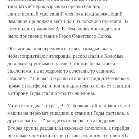
тридцатьчетверок взрывом сорвало башню,
единственный уцелевший член экипажа заряжающий
Землянов продолжал вести бой из лобового пулемета. За
этот подвиг рядовому А. Е. Землянову впоследствии
было присвоено звание Героя Советского Союза.
Обстановка для передового отряда складывалась
неблагоприятная: гитлеровцы располагали в Коломые
довольно крупными силами. Станция была забита
эшелонами, на аэродроме то взлетали, то садились
самолеты. "Тигры" открыли огонь по тридцатьчетверкам
прямо с платформ, и под прикрытием их огня от станции
в сторону Годы стали отходить эшелоны.
Уничтожив два "тигра", В. А. Бочковский направил часть
машин на перехват ушедших к станции Годы составов, а
другую часть — "наводить порядок" на аэродроме.
Вторая группа раздавила несколько самолетов, а перейдя
не только уничтожила три состава, но и взяла в плен 847