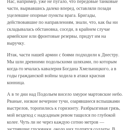
Нас, например, уже не пугало, что передовые танковые
части, вырвавшись далеко вперед, оставляли позади
уцелевшие опорные пункты врага. Бригады,
действовавшие по направлениям, знали, что, как бы ни
складывалась обстановка, соседи, в крайнем случае
армейские или фронтовые резервы, придут им на
выручку.
Итак, части нашей армии с боями подходили к Днестру.
Мы шли древними подольскими шляхами, по которым
когда-то мчалась кавалерия Богдана Хмельницкого, а в
годы гражданской войны ходила в атаки красная
конница.
А в те дни над Подольем висело хмурое мартовские небо.
Рваные, низкие вечерние тучи, озарявшиеся вспышками
выстрелов, торопились к горизонту. Разбрызгивая грязь,
мой вездеход с надсадным ревом тащился по глубокой
колее. Чуть ли не через каждую сотню метров —
застрявшие грузовики, около них толпятся солдаты. В