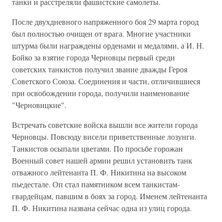
танки и расстреляли фашистские самолеты.
После двухдневного напряженного боя 29 марта город
был полностью очищен от врага. Многие участники
штурма были награждены орденами и медалями, а И. Н.
Бойко за взятие города Черновцы первый среди
советских танкистов получил звание дважды Героя
Советского Союза. Соединения и части, отличившиеся
при освобождении города, получили наименование
"Черновицкие".
Встречать советские войска вышли все жители города
Черновцы. Повсюду висели приветственные лозунги.
Танкистов осыпали цветами. По просьбе горожан
Военный совет нашей армии решил установить танк
отважного лейтенанта П. Ф. Никитина на высоком
пьедестале. Оп стал памятником всем танкистам-
гвардейцам, павшим в боях за город. Именем лейтенанта
П. Ф. Никитина названа сейчас одна из улиц города.