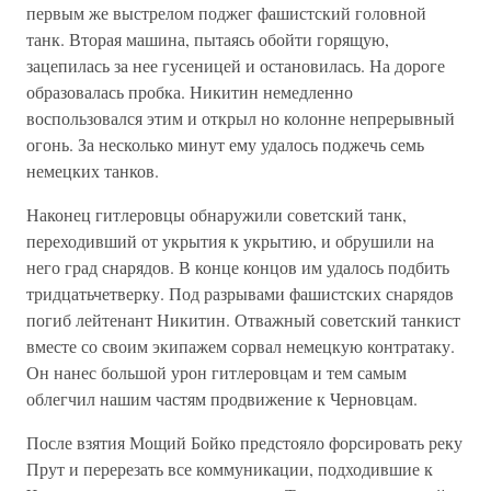
первым же выстрелом поджег фашистский головной
танк. Вторая машина, пытаясь обойти горящую,
зацепилась за нее гусеницей и остановилась. На дороге
образовалась пробка. Никитин немедленно
воспользовался этим и открыл но колонне непрерывный
огонь. За несколько минут ему удалось поджечь семь
немецких танков.
Наконец гитлеровцы обнаружили советский танк,
переходивший от укрытия к укрытию, и обрушили на
него град снарядов. В конце концов им удалось подбить
тридцатьчетверку. Под разрывами фашистских снарядов
погиб лейтенант Никитин. Отважный советский танкист
вместе со своим экипажем сорвал немецкую контратаку.
Он нанес большой урон гитлеровцам и тем самым
облегчил нашим частям продвижение к Черновцам.
После взятия Мощий Бойко предстояло форсировать реку
Прут и перерезать все коммуникации, подходившие к