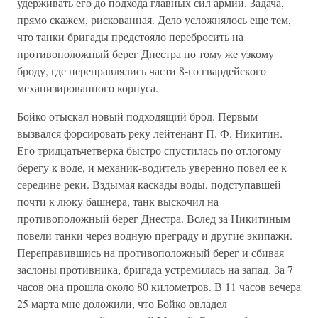
удерживать его до подхода главных сил армии. Задача,
прямо скажем, рискованная. Дело усложнялось еще тем,
что танки бригады предстояло перебросить на
противоположный берег Днестра по тому же узкому
броду, где переправлялись части 8-го гвардейского
механизированного корпуса.
Бойко отыскал новый подходящий брод. Первым
вызвался форсировать реку лейтенант П. Ф. Никитин.
Его тридцатьчетверка быстро спустилась по отлогому
берегу к воде, и механик-водитель уверенно повел ее к
середине реки. Вздымая каскады воды, подступавшей
почти к люку башнера, танк выскочил на
противоположный берег Днестра. Вслед за Никитиным
повели танки через водную преграду и другие экипажи.
Переправившись на противоположный берег и сбивая
заслоны противника, бригада устремилась на запад. За 7
часов она прошла около 80 километров. В 11 часов вечера
25 марта мне доложили, что Бойко овладел