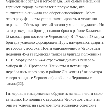
Черновцам с запада и юго-запада. Тем самым немецкий
гарнизон города оказывался в полукольце, что
значительно снижало его обороноспособность. Мост
через реку фашисты успели заминировать и усиленно
охраняли. Сбить вражеский заслон у моста не удалось. Но
зато разведчики бригады нашли брод в районе Каланчака
(5 километров восточнее Черновцов). В 17 часов 28 марта
бригада успешно форсировала Прут, намереваясь ударить
по городу с востока. Почти одновременно к Черновцам
подошли 45-я гвардейская танковая бригада полковника
Н. В. Моргунова и 24-я стрелковая дивизия генерал-
майора Ф. А. Прохорова. Танкисты и пехотинцы
перебрались через реку в районе Ленковцы (2 километра
северо-западнее Черновцов) и обошли Черновцы с
запада[22].
Гитлеровцы намеревались обрушить на наши части свою
авиацию. Но поднять с аэродрома Черновцов самолеты
они не успели: на взлетное поле ворвались советские