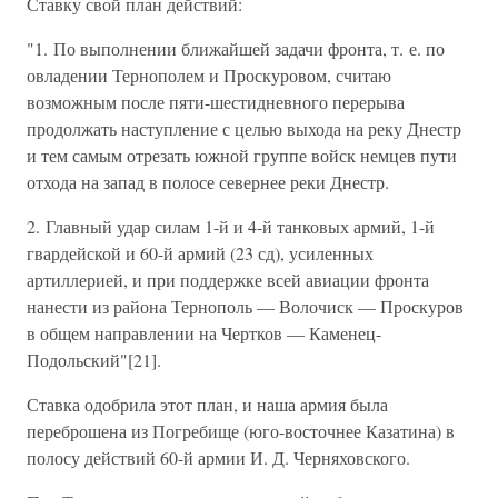
Ставку свой план действий:
"1. По выполнении ближайшей задачи фронта, т. е. по
овладении Тернополем и Проскуровом, считаю
возможным после пяти-шестидневного перерыва
продолжать наступление с целью выхода на реку Днестр
и тем самым отрезать южной группе войск немцев пути
отхода на запад в полосе севернее реки Днестр.
2. Главный удар силам 1-й и 4-й танковых армий, 1-й
гвардейской и 60-й армий (23 сд), усиленных
артиллерией, и при поддержке всей авиации фронта
нанести из района Тернополь — Волочиск — Проскуров
в общем направлении на Чертков — Каменец-
Подольский"[21].
Ставка одобрила этот план, и наша армия была
переброшена из Погребище (юго-восточнее Казатина) в
полосу действий 60-й армии И. Д. Черняховского.