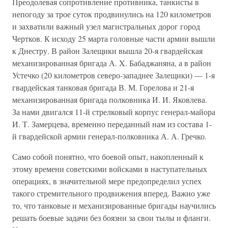
Преодолевая сопротивление противника, танкисты в
непогоду за трое суток продвинулись на 120 километров
и захватили важный узел магистральных дорог город
Чертков. К исходу 25 марта головные части армии вышли
к Днестру. В район Залещики вышла 20-я гвардейская
механизированная бригада А. X. Бабаджаняна, а в район
Устечко (20 километров северо-западнее Залещики) — 1-я
гвардейская танковая бригада В. М. Горелова и 21-я
механизированная бригада полковника И. И. Яковлева.
За нами двигался 11-й стрелковый корпус генерал-майора
И. Т. Замерцева, временно переданный нам из состава 1-
й гвардейской армии генерал-полковника А. А. Гречко.
Само собой понятно, что боевой опыт, накопленный к
этому времени советскими войсками в наступательных
операциях, в значительной мере предопределил успех
такого стремительного продвижения вперед. Важно уже
то, что танковые и механизированные бригады научились
решать боевые задачи без боязни за свои тылы и фланги.