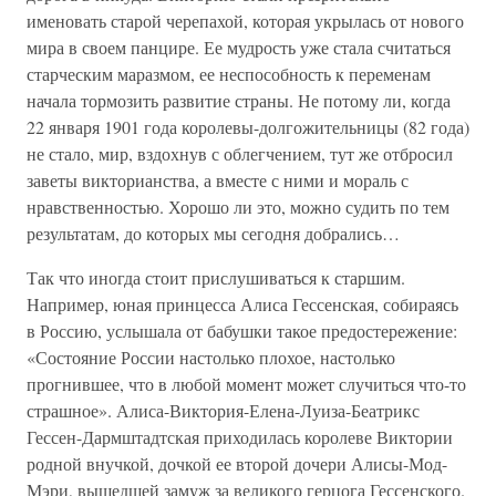
именовать старой черепахой, которая укрылась от нового
мира в своем панцире. Ее мудрость уже стала считаться
старческим маразмом, ее неспособность к переменам
начала тормозить развитие страны. Не потому ли, когда
22 января 1901 года королевы-долгожительницы (82 года)
не стало, мир, вздохнув с облегчением, тут же отбросил
заветы викторианства, а вместе с ними и мораль с
нравственностью. Хорошо ли это, можно судить по тем
результатам, до которых мы сегодня добрались…
Так что иногда стоит прислушиваться к старшим.
Например, юная принцесса Алиса Гессенская, собираясь
в Россию, услышала от бабушки такое предостережение:
«Состояние России настолько плохое, настолько
прогнившее, что в любой момент может случиться что-то
страшное». Алиса-Виктория-Елена-Луиза-Беатрикс
Гессен-Дармштадтская приходилась королеве Виктории
родной внучкой, дочкой ее второй дочери Алисы-Мод-
Мэри, вышедшей замуж за великого герцога Гессенского.