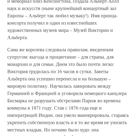
и мемориал близ Кенсингтона, создала Альберт-Холл
наук и искусств (ныне крупнейший концертный зал
Европы – Альберт так любил музыку!). Имя принца-
консорта получил и один из известнейших
художественных музеев мира – Музей Виктории и
Альберта.
Сама же королева следовала правилам, введенным
супругом: выгода и процветание – для страны, для
монархии и для семьи. Днем это было почти легко:
Виктория трудилась по 16 часов в сутки. Заветы
Альберта она успешно перенесла и на большую –
мировую политику. Научилась лавировать между
Германией и Францией и уговорила немецкого канцлера
Бисмарка не разрушать обстрелами Париж во времена
коммуны в 1871 году. Став с 1876 года еще и
императрицей Индии, она умело маневрировала, стараясь
укрепить собственную власть и в то же время не унизить
местных владык. Но ночами было худо: она