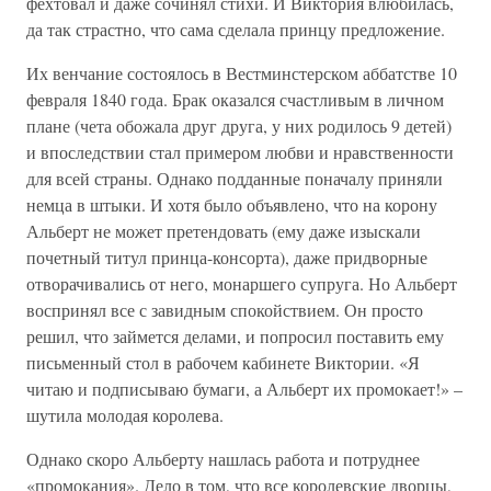
фехтовал и даже сочинял стихи. И Виктория влюбилась,
да так страстно, что сама сделала принцу предложение.
Их венчание состоялось в Вестминстерском аббатстве 10
февраля 1840 года. Брак оказался счастливым в личном
плане (чета обожала друг друга, у них родилось 9 детей)
и впоследствии стал примером любви и нравственности
для всей страны. Однако подданные поначалу приняли
немца в штыки. И хотя было объявлено, что на корону
Альберт не может претендовать (ему даже изыскали
почетный титул принца-консорта), даже придворные
отворачивались от него, монаршего супруга. Но Альберт
воспринял все с завидным спокойствием. Он просто
решил, что займется делами, и попросил поставить ему
письменный стол в рабочем кабинете Виктории. «Я
читаю и подписываю бумаги, а Альберт их промокает!» –
шутила молодая королева.
Однако скоро Альберту нашлась работа и потруднее
«промокания». Дело в том, что все королевские дворцы,