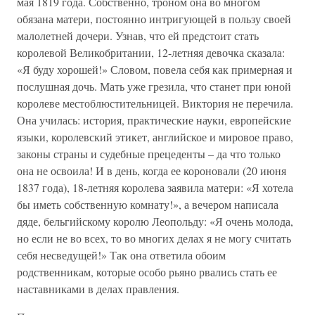
мая 1819 года. Собственно, троном она во многом
обязана матери, постоянно интригующей в пользу своей
малолетней дочери. Узнав, что ей предстоит стать
королевой Великобритании, 12-летняя девочка сказала:
«Я буду хорошей!» Словом, повела себя как примерная и
послушная дочь. Мать уже грезила, что станет при юной
королеве местоблюстительницей. Виктория не перечила.
Она училась: история, практические науки, европейские
языки, королевский этикет, английское и мировое право,
законы страны и судебные прецеденты – да что только
она не освоила! И в день, когда ее короновали (20 июня
1837 года), 18-летняя королева заявила матери: «Я хотела
бы иметь собственную комнату!», а вечером написала
дяде, бельгийскому королю Леопольду: «Я очень молода,
но если не во всех, то во многих делах я не могу считать
себя несведущей!» Так она ответила обоим
родственникам, которые особо рьяно рвались стать ее
наставниками в делах правления.