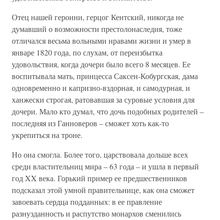
Отец нашей героини, герцог Кентский, никогда не
думавший о возможности престолонаследия, тоже
отличался весьма вольными нравами жизни и умер в
январе 1820 года, по слухам, от переизбытка
удовольствия, когда дочери было всего 8 месяцев. Ее
воспитывала мать, принцесса Саксен-Кобургская, дама
одновременно и капризно-вздорная, и самодурная, и
ханжески строгая, ратовавшая за суровые условия для
дочери. Мало кто думал, что дочь подобных родителей –
последняя из Ганноверов – сможет хоть как-то
укрепиться на троне.
Но она смогла. Более того, царствовала дольше всех
среди властительниц мира – 63 года – и ушла в первый
год XX века. Горький пример ее предшественников
подсказал этой умной правительнице, как она сможет
завоевать сердца подданных: в ее правление
разнузданность и распутство монархов сменились