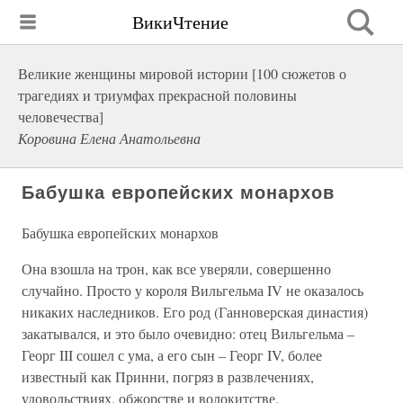
ВикиЧтение
Великие женщины мировой истории [100 сюжетов о
трагедиях и триумфах прекрасной половины
человечества]
Коровина Елена Анатольевна
Бабушка европейских монархов
Бабушка европейских монархов
Она взошла на трон, как все уверяли, совершенно
случайно. Просто у короля Вильгельма IV не оказалось
никаких наследников. Его род (Ганноверская династия)
закатывался, и это было очевидно: отец Вильгельма –
Георг III сошел с ума, а его сын – Георг IV, более
известный как Принни, погряз в развлечениях,
удовольствиях, обжорстве и волокитстве.