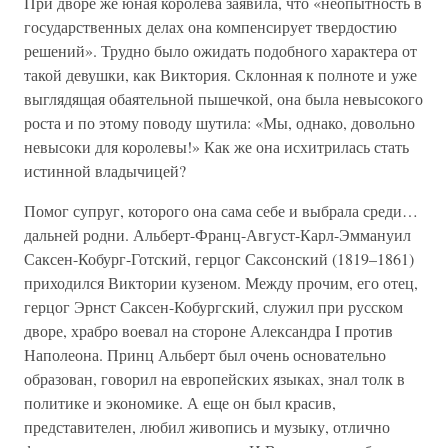
При дворе же юная королева заявила, что «неопытность в
государственных делах она компенсирует твердостию
решений». Трудно было ожидать подобного характера от
такой девушки, как Виктория. Склонная к полноте и уже
выглядящая обаятельной пышечкой, она была невысокого
роста и по этому поводу шутила: «Мы, однако, довольно
невысоки для королевы!» Как же она исхитрилась стать
истинной владычицей?
Помог супруг, которого она сама себе и выбрала среди…
дальней родни. Альберт-Франц-Август-Карл-Эммануил
Саксен-Кобург-Готский, герцог Саксонский (1819–1861)
приходился Виктории кузеном. Между прочим, его отец,
герцог Эрнст Саксен-Кобургский, служил при русском
дворе, храбро воевал на стороне Александра I против
Наполеона. Принц Альберт был очень основательно
образован, говорил на европейских языках, знал толк в
политике и экономике. А еще он был красив,
представителен, любил живопись и музыку, отлично