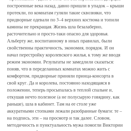
построенные века назад, давно пришли в упадок – крыши
протекли, по комнатам гуляли такие сквозняки, что
придворные одевали по 3–4 верхних костюма и топили
камины не прекращая. Жизнь шла безалаберно,
расточительно и просто-таки опасно для здоровья.
Альберту же, воспитанному в иных правилах, были
свойственны практичность, экономия, порядок. И он
начал перестройку королевского жилья, к тому же вводя
режим экономии. Результаты не замедлили сказаться:
поняв, что в переделанных комнатах можно жить с
комфортом, придворные приняли принца-консорта в
свой круг. Да и королева, постоянно находящаяся в
положении, теперь просыпалась в теплой спальне и,
откушав нечто полезное (а не полусырую говядину, как
раньше), шла в кабинет. Там на ее столе уже
аккуратными стопками лежали разобранные бумаги: те –
на подпись, эти – на просмотр и так далее. Словом,
методичность и пунктуальность мужа помогли Виктории