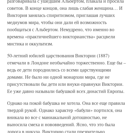
разговаривала с ушедшим Альбертом, плакала и просила
советов. В конце концов, она лишь слабая женщина… И
Виктория занялась спиритизмом, приглашая лучших
медиумов мира, чтобы они дали ей возможность
пообщаться с Альбертом. Немудрено, что именно во
времена «практичнейшего викторианства» расцвели
мистика и оккультизм.
50-летний юбилей царствования Виктории (1887)
отмечали в Лондоне необычайно торжественно. Еще бы –
ведь ее дети породнились со всеми царствующими
домами. Не было ни одной монархии мира, где не
присутствовали бы дети или внуки-правнуки Виктории.
Ее уже давно называли бабушкой всех династий Европы.
Однако на покой бабушка не хотела. Она все еще правила
твердой рукой. Однако характер «бабули» портился, она
вникала во все с маниакальной дотошностью, не
выносила смеха и нововведений. Ясно, что это была
дорога в никуда. Викторию стали презрительно