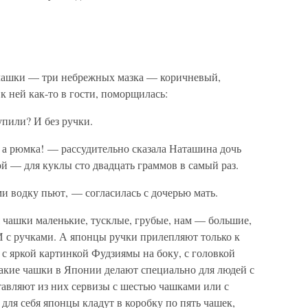
чашки — три небрежных мазка — коричневый,
к ней как-то в гости, поморщилась:
пили? И без ручки.
, а рюмка! — рассудительно сказала Наташина дочь
й — для куклы сто двадцать граммов в самый раз.
и водку пьют, — согласилась с дочерью мать.
я чашки маленькие, тусклые, грубые, нам — большие,
И с ручками. А японцы ручки прилепляют только к
с яркой картинкой Фудзиямы на боку, с головкой
кие чашки в Японии делают специально для людей с
авляют из них сервизы с шестью чашками или с
 для себя японцы кладут в коробку по пять чашек,