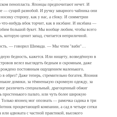
ском пенопласта. Японцы предпочитают нечет. И
ле — сущий разнобой. И ручку заварного чайника они
осику сторону, как у нас, а сбоку. И симметрии
 что-нибудь вбок торчит, как в икэбане. И икэбана —
 любим большой букет. Мы вообще любим, чтобы всего
ь, которую ценит запад, считается неприличной.
ость, — говорил Шимада. — Мы чтим "ваби"…
одную бедность, кажется. Или нищету, возведённую в
стровов велел выглядеть бедным и скромным, даже
ло рождено постоянным ощущением маленького,
о в обрез? Даже теперь, стремительно богатея, Япония
ренькие домики, за тёмненькую скромную одежду, за
 мог различить специальный, драгоценный обжиг
 простенького пальто, или чуть более широкую
. Только японец мог опознать — рамочка садика в три
ботник процветающей компании, а сад в четыре сотки
а или адвоката с частной практикой, высокого