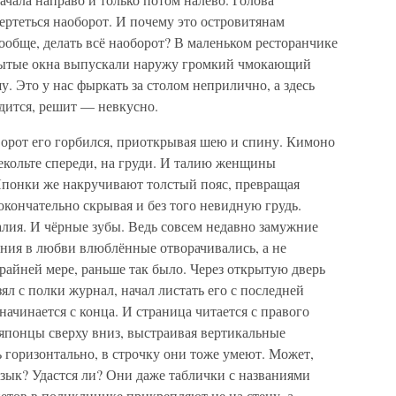
ертеться наоборот. И почему это островитянам
вообще, делать всё наоборот? В маленьком ресторанчике
рытые окна выпускали наружу громкий чмокающий
у. Это у нас фыркать за столом неприлично, а здесь
идится, решит — невкусно.
орот его горбился, приоткрывая шею и спину. Кимоно
декольте спереди, на груди. И талию женщины
 Японки же накручивают толстый пояс, превращая
окончательно скрывая и без того невидную грудь.
алия. И чёрные зубы. Ведь совсем недавно замужние
ения в любви влюблённые отворачивались, а не
 крайней мере, раньше так было. Через открытую дверь
ял с полки журнал, начал листать его с последней
ачинается с конца. И страница читается с правого
ут японцы сверху вниз, выстраивая вертикальные
 горизонтально, в строчку они тоже умеют. Может,
язык? Удастся ли? Они даже таблички с названиями
етов в поликлинике прикрепляют не на стену, а