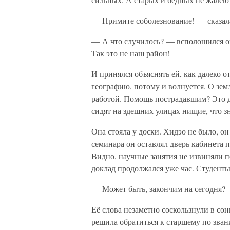
— Примите соболезнование! — сказала
— А что случилось? — всполошился он
Так это не наш район!
И принялся объяснять ей, как далеко о
географию, потому и волнуется. О зем
работой. Помощь пострадавшим? Это д
сидят на здешних улицах нищие, что з
Она стояла у доски. Хидэо не было, он
семинара он оставлял дверь кабинета 
Видно, научные занятия не извиняли пе
доклад продолжался уже час. Студенты
— Может быть, закончим на сегодня? 
Её слова незаметно соскользнули в со
решила обратиться к старшему по зва