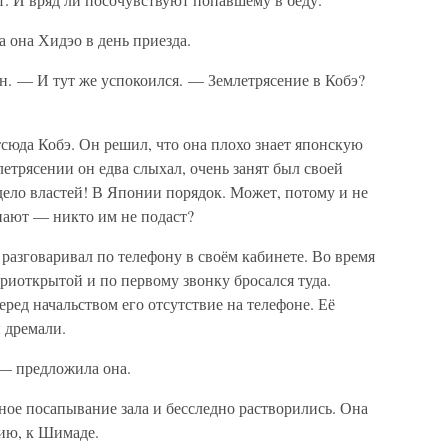
 она Хидэо в день приезда.
. — И тут же успокоился. — Землетрясение в Кобэ?
тсюда Кобэ. Он решил, что она плохо знает японскую
летрясении он едва слыхал, очень занят был своей
ело властей! В Японии порядок. Может, потому и не
нают — никто им не подаст?
 разговаривал по телефону в своём кабинете. Во время
приоткрытой и по первому звонку бросался туда.
ред начальством его отсутствие на телефоне. Её
 дремали.
— предложила она.
нное посапывание зала и бесследно растворились. Она
нию, к Шимаде.