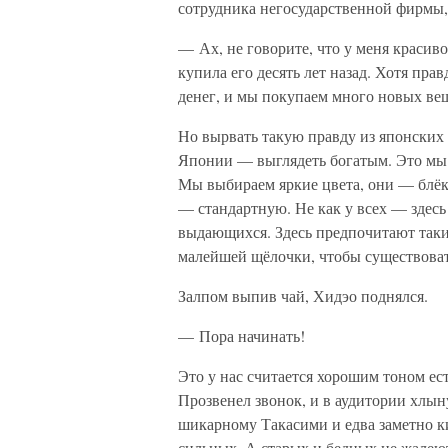
сотрудника негосударственной фирмы, 
— Ах, не говорите, что у меня красив
купила его десять лет назад. Хотя прав
денег, и мы покупаем много новых ве
Но вырвать такую правду из японских
Японии — выглядеть богатым. Это мы 
Мы выбираем яркие цвета, они — блёк
— стандартную. Не как у всех — здесь
выдающихся. Здесь предпочитают таки
малейшей щёлочки, чтобы существоват
Залпом выпив чай, Хидэо поднялся.
— Пора начинать!
Это у нас считается хорошим тоном ес
Прозвенел звонок, и в аудитории хлын
шикарному Такасими и едва заметно к
сильных. А старых и бедных не жалеют