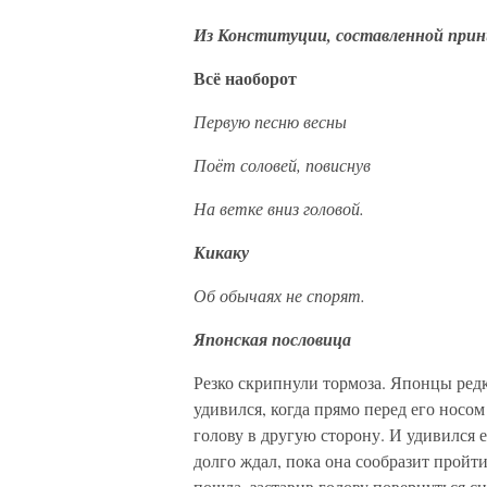
Из Конституции, составленной принц
Всё наоборот
Первую песню весны
Поёт соловей, повиснув
На ветке вниз головой.
Кикаку
Об обычаях не спорят.
Японская пословица
Резко скрипнули тормоза. Японцы редк
удивился, когда прямо перед его носо
голову в другую сторону. И удивился е
долго ждал, пока она сообразит пройти
пошла, заставив голову повернуться сн