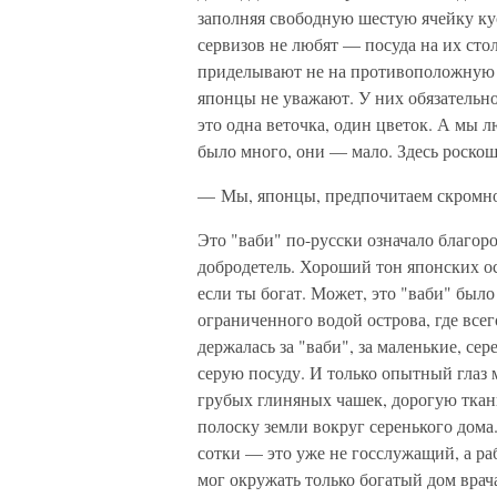
заполняя свободную шестую ячейку ку
сервизов не любят — посуда на их сто
приделывают не на противоположную н
японцы не уважают. У них обязательно
это одна веточка, один цветок. А мы
было много, они — мало. Здесь роскош
— Мы, японцы, предпочитаем скромн
Это "ваби" по-русски означало благор
добродетель. Хороший тон японских о
если ты богат. Может, это "ваби" бы
ограниченного водой острова, где всег
держалась за "ваби", за маленькие, се
серую посуду. И только опытный глаз
грубых глиняных чашек, дорогую ткань
полоску земли вокруг серенького дома
сотки — это уже не госслужащий, а ра
мог окружать только богатый дом врач