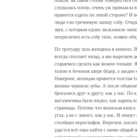
слушалась плохо, очень уж привыкла в
нравится ездить по левой стороне? И 
люди ели гречневую лапшу собу. Отк
звук, с которым едоки засасывали лапш
неприлично есть собу тихо, хозяин об
По тротуару шла женщина в кимоно. В
всегда сползает назад, а мы вырезаем 
стараемся сделать как можно тоньше.
талию в бочонок шире бёдер, а заодно 
Наверное, японцам нравится толстая т
японки чернили зубы. А после объясн
бросались друг к другу, как у нас. По
магазинчика было видно, как парень вз
страницы. Потому что японская книга н
угла, а не с левого, как у нас. И пиш
столбики иероглифов. Впрочем, писать
удастся всё-таки найти с ними общий 
лабораторий в университете или кабин