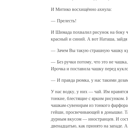
И Митико восхищённо ахнула:
— Прелесть!
И Шимада похвалил рисунок на боку 
красный и синий. А вот Наташа, зайдя 
— Зачем Вы такую страшную чашку ку
— Без ручки потому, что это не чашка
Ирочка и поставила чашку перед кукло
— И правда рюмка, у нас такими дозам
У нас водку, у них — чай. Им нравятс
тонкие, блестящие с ярким рисунком. 
чашкам-сувенирам из тонкого фарфора 
гейши, просвечивающей в донышке. Та
дурным вкусом — иностранцев. И сост
двенадцатью, как принято на западе. А