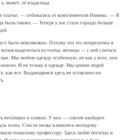
а, может, её владельца.
ое платье, — отбивалась от комплиментов Намико. — Я
да была такова: — Теперь у нас стало гораздо больше
щей.
 уст было невозможно. Потому что это неприлично в
хотим выделиться из толпы, японцы — с ней слиться.
лые. Мы любим одежду особенную, не как у всех, они
 опасно. И не только в одежде. Мы ценим людей
х, как все. Выдающимся здесь не оставлено ни
ь.
ть неспешно и плавно. У них — совсем наоборот.
ула толпа. Сэнсэи низко кланялись молодому
ивали пожилому профессору. Здесь любят богатых и
. И вряд ли посочувствуют попавшему в беду.