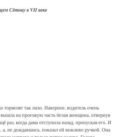
ем Сётоку в VII веке
о тормозят так лихо. Наверное, водитель очень
м вышла на проезжую часть белая женщина, отвернув
щё раз, когда дама отступила назад, пропуская его. И
, а, не дождавшись, показал ей вежливо ручкой. Она
ачала направо и только потом налево. Голова