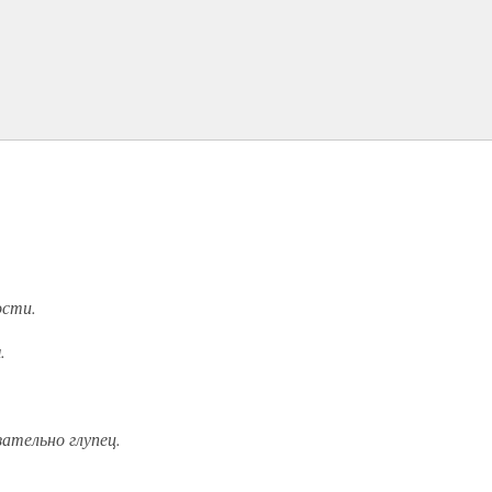
ости.
.
зательно глупец.