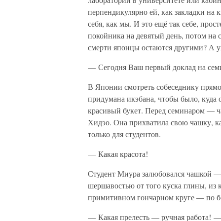
перпендикулярно ей, как закладки на к
себя, как мы. И это ещё так себе, про
покойника на девятый день, потом на 
смерти японцы остаются другими? А у
— Сегодня Ваш первый доклад на семин
В Японии смотреть собеседнику прямо 
придумана икэбана, чтобы было, куда о
красивый букет. Перед семинаром — ча
Хидэо. Она прихватила свою чашку, ка
только для студентов.
— Какая красота!
Студент Миура залюбовался чашкой — 
шершавостью от того куска глины, из 
примитивном гончарном круге — по б
— Какая прелесть — ручная работа! —