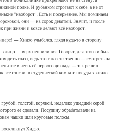
нижной полке. И рубанком строгают к себе, а не от
стенькие "наоборот". Есть и посерьёзнее. Мы поминаем
сороковой, они — на сорок девятый. Значит, и после
ж при жизни и вовсе делают всё наоборот.
аре! — Хидэо улыбался, глядя куда-то в сторону.
в лицо — верх неприличия. Говорят, для этого и была
тводить глаза, ведь это так естественно — смотреть на
епитие в честь её первого доклада — так решил
к все сэнсэи, в студенческой комнате посуды хватало
грубой, толстой, корявой, недалеко ушедшей серой
которого её сделали. Посудину обрабатывали на
окам чашки шли круговые полосы.
 воскликнул Хидэо.