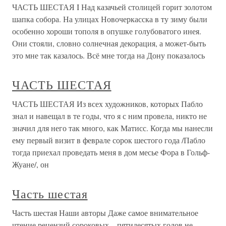
ЧАСТЬ ШЕСТАЯ I Над казачьей столицей горит золотом
шапка собора. На улицах Новочеркасска в ту зиму были
особенно хо­роши тополя в опушке голубоватого инея.
Они стояли, словно солнечная декорация, а может-быть
это мне так казалось. Всё мне тогда на Дону показалось
ЧАСТЬ ШЕСТАЯ
ЧАСТЬ ШЕСТАЯ Из всех художников, которых Пабло
знал и навещал в те годы, что я с ним провела, никто не
значил для него так много, как Матисс. Когда мы нанесли
ему первый визит в феврале сорок шестого года /Пабло
тогда приехал проведать меня в дом месье Фора в Гольф-
Жуане/, он
Часть шестая
Часть шестая Наши авторы Даже самое внимательное
чтение рецензий сороковых – пятидесятых годов не