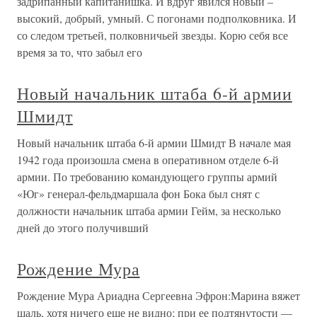
задрипанный капитанишка. И вдруг явился новый –
высокий, добрый, умный. С погонами подполковника. И
со следом третьей, полковничьей звезды. Корю себя все
время за то, что забыл его
Новый начальник штаба 6-й армии
Шмидт
Новый начальник штаба 6-й армии Шмидт В начале мая
1942 года произошла смена в оперативном отделе 6-й
армии. По требованию командующего группы армий
«Юг» генерал-фельдмаршала фон Бока был снят с
должности начальник штаба армии Гейм, за несколько
дней до этого получивший
Рождение Мура
Рождение Мура Ариадна Сергеевна Эфрон:Марина вяжет
шаль, хотя ничего еще не видно; при ее подтянутости —