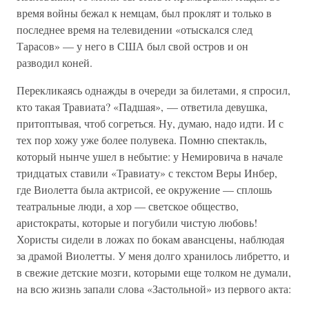
время войны бежал к немцам, был проклят и только в
последнее время на телевидении «отыскался след
Тарасов» — у него в США был свой остров и он
разводил коней.
Перекликаясь однажды в очереди за билетами, я спросил,
кто такая Травиата? «Падшая», — ответила девушка,
притоптывая, чтоб согреться. Ну, думаю, надо идти. И с
тех пор хожу уже более полувека. Помню спектакль,
который нынче ушел в небытие: у Немировича в начале
тридцатых ставили «Травиату» с текстом Веры Инбер,
где Виолетта была актрисой, ее окружение — сплошь
театральные люди, а хор — светское общество,
аристократы, которые и погубили чистую любовь!
Хористы сидели в ложах по бокам авансцены, наблюдая
за драмой Виолетты. У меня долго хранилось либретто, и
в свежие детские мозги, которыми еще толком не думали,
на всю жизнь запали слова «Застольной» из первого акта: