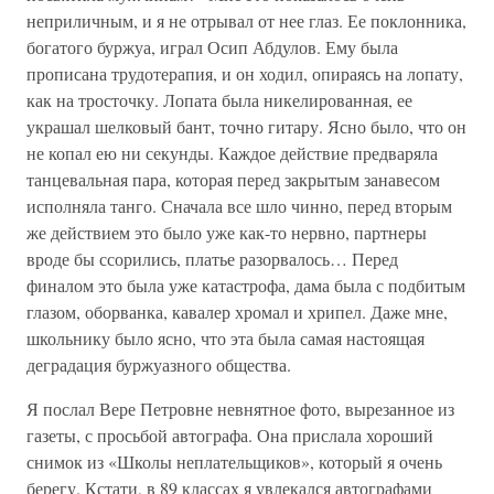
неприличным, и я не отрывал от нее глаз. Ее поклонника,
богатого буржуа, играл Осип Абдулов. Ему была
прописана трудотерапия, и он ходил, опираясь на лопату,
как на тросточку. Лопата была никелированная, ее
украшал шелковый бант, точно гитару. Ясно было, что он
не копал ею ни секунды. Каждое действие предваряла
танцевальная пара, которая перед закрытым занавесом
исполняла танго. Сначала все шло чинно, перед вторым
же действием это было уже как-то нервно, партнеры
вроде бы ссорились, платье разорвалось… Перед
финалом это была уже катастрофа, дама была с подбитым
глазом, оборванка, кавалер хромал и хрипел. Даже мне,
школьнику было ясно, что эта была самая настоящая
деградация буржуазного общества.
Я послал Вере Петровне невнятное фото, вырезанное из
газеты, с просьбой автографа. Она прислала хороший
снимок из «Школы неплательщиков», который я очень
берегу. Кстати, в 89 классах я увлекался автографами