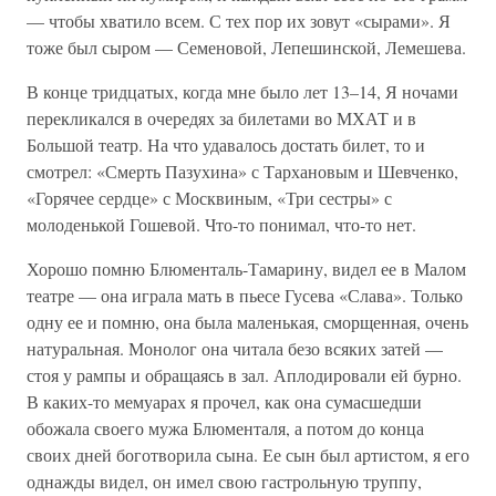
— чтобы хватило всем. С тех пор их зовут «сырами». Я
тоже был сыром — Семеновой, Лепешинской, Лемешева.
В конце тридцатых, когда мне было лет 13–14, Я ночами
перекликался в очередях за билетами во МХАТ и в
Большой театр. На что удавалось достать билет, то и
смотрел: «Смерть Пазухина» с Тархановым и Шевченко,
«Горячее сердце» с Москвиным, «Три сестры» с
молоденькой Гошевой. Что-то понимал, что-то нет.
Хорошо помню Блюменталь-Тамарину, видел ее в Малом
театре — она играла мать в пьесе Гусева «Слава». Только
одну ее и помню, она была маленькая, сморщенная, очень
натуральная. Монолог она читала безо всяких затей —
стоя у рампы и обращаясь в зал. Аплодировали ей бурно.
В каких-то мемуарах я прочел, как она сумасшедши
обожала своего мужа Блюменталя, а потом до конца
своих дней боготворила сына. Ее сын был артистом, я его
однажды видел, он имел свою гастрольную труппу,