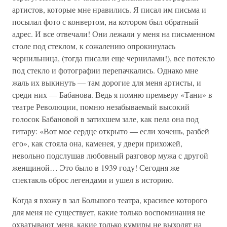
артистов, которые мне нравились. Я писал им письма и
посылал фото с конвертом, на котором был обратный
адрес. И все отвечали! Они лежали у меня на письменном
столе под стеклом, к сожалению опрокинулась
чернильница, (тогда писали еще чернилами!), все потекло
под стекло и фотографии перепачкались. Однако мне
жаль их выкинуть — там дорогие для меня артисты, и
среди них — Бабанова. Ведь я помню премьеру «Тани» в
театре Революции, помню незабываемый высокий
голосок Бабановой в затихшем зале, как пела она под
гитару: «Вот мое сердце открыто — если хочешь, разбей
его», как стояла она, каменея, у двери прихожей,
невольно подслушав любовный разговор мужа с другой
женщиной… Это было в 1939 году! Сегодня же
спектакль оброс легендами и ушел в историю.
Когда я вхожу в зал Большого театра, красивее которого
для меня не существует, какие только воспоминания не
охватывают меня, какие только кумиры не выходят на