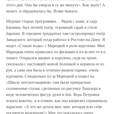
этого дня. Она бы умерла в ту же минуту». Как знать? А
может, и обрадовалась бы. Всяко бывало.
Шуршат старые программки… Рядом с нами, в саду
Баумана, был летний театр, огромный сарай в стиле
барокко. В середине тридцатых там гастролировал театр
Завадского, который тогда работал в Ростове-на-Дону. Я
видел «Стакан воды» с Марецкой в роли королевы. Мне
Марецкая очень нравилась по фильмам и из-за нее-то я и
пошел. Открылся занавес и королева, сидя на троне,
сюсюкала с настоящей живой болонкой и кормила ее из
рук, а сама она была в огненно-рыжем парике, очень
курчавом. Специально из-за Марецкой я пошел на
«Школу неплательщиков» там были прекрасные
соломенные стулья, сделанные по рисунку Тышлера в
виде человеческих фигур, руки в бок. Вера Петровна
играла кокотку, и я помню, как она капризно спрашивала,
нараспев: «А что же делать мне, мне, которая всю себя
посвятила мужчинам?» Мне это показалось очень