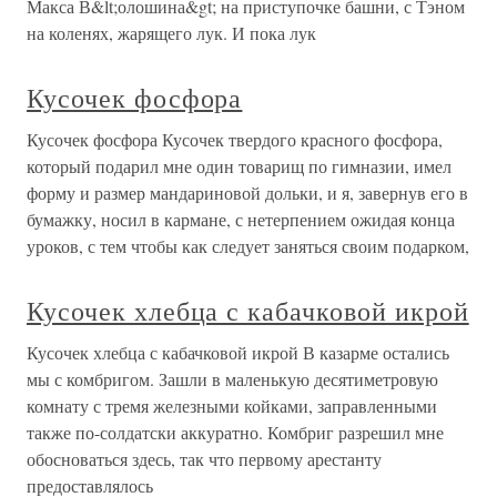
Макса В&lt;олошина&gt; на приступочке башни, с Тэном
на коленях, жарящего лук. И пока лук
Кусочек фосфора
Кусочек фосфора Кусочек твердого красного фосфора,
который подарил мне один товарищ по гимназии, имел
форму и размер мандариновой дольки, и я, завернув его в
бумажку, носил в кармане, с нетерпением ожидая конца
уроков, с тем чтобы как следует заняться своим подарком,
Кусочек хлебца с кабачковой икрой
Кусочек хлебца с кабачковой икрой В казарме остались
мы с комбригом. Зашли в маленькую десятиметровую
комнату с тремя железными койками, заправленными
также по-солдатски аккуратно. Комбриг разрешил мне
обосноваться здесь, так что первому арестанту
предоставлялось