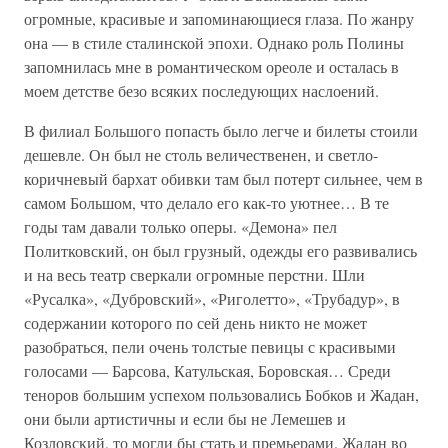
огромные, красивые и запоминающиеся глаза. По жанру
она — в стиле сталинской эпохи. Однако роль Полины
запомнилась мне в романтическом ореоле и осталась в
моем детстве безо всяких последующих наслоений.
В филиал Большого попасть было легче и билеты стоили
дешевле. Он был не столь величественен, и светло-
коричневый бархат обивки там был потерт сильнее, чем в
самом Большом, что делало его как-то уютнее… В те
годы там давали только оперы. «Демона» пел
Политковский, он был грузный, одежды его развивались
и на весь театр сверкали огромные перстни. Шли
«Русалка», «Дубровский», «Риголетто», «Трубадур», в
содержании которого по сей день никто не может
разобраться, пели очень толстые певицы с красивыми
голосами — Барсова, Катульская, Боровская… Среди
теноров большим успехом пользовались Бобков и Жадан,
они были артистичны и если бы не Лемешев и
Козловский, то могли бы стать и премьерами. Жадан во