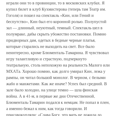
играли они то в провинции, то в московских клубах. Я
купил билет в клуб Кухмистерова (теперь там Театр им.
Гоголя) и пошел на спектакль «Кин, или Гений и
беспутство», Кин был его коронной ролью. Полупустой
зал — длинный, неуютный, темный. Спектакль шел в
полумраке, дабы скрыть убожество постановки. Помню
придворных дам, одетых в бедные черные платья,
которые старались не выходить на свет. Все было
неинтересно, кроме Блюменталь-Тамарина. Я чувствовал
игру талантливую и страстную, подчеркнуто
театральную, столь непохожую на реальность Малого или
МХАТа. Хорошо помню, как долго умирал Кин, лежа у
рампы, он читал большой монолог. В черном, с белыми
жабо и манжетами. Как же иначе? Успех был средний. В
зале было холодно, на улице темно — шла финская
война. А в 41-м, в первые же дни Отечественной,
Блюменталь-Тамарин подался к немцам. Не попал в плен,
а именно бежал к ним, как тогда говорили. И
присовокупляли: «Слава Богу, что мать не дожила до