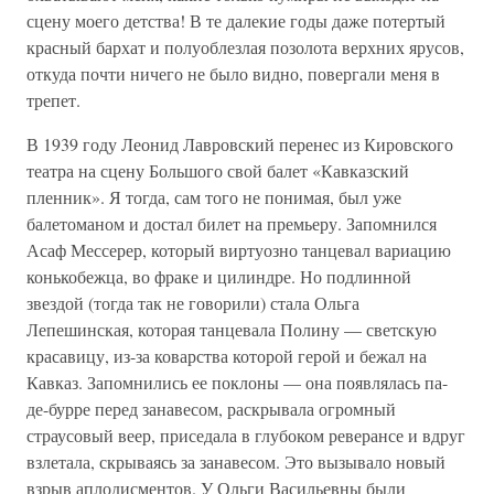
сцену моего детства! В те далекие годы даже потертый
красный бархат и полуоблезлая позолота верхних ярусов,
откуда почти ничего не было видно, повергали меня в
трепет.
В 1939 году Леонид Лавровский перенес из Кировского
театра на сцену Большого свой балет «Кавказский
пленник». Я тогда, сам того не понимая, был уже
балетоманом и достал билет на премьеру. Запомнился
Асаф Мессерер, который виртуозно танцевал вариацию
конькобежца, во фраке и цилиндре. Но подлинной
звездой (тогда так не говорили) стала Ольга
Лепешинская, которая танцевала Полину — светскую
красавицу, из-за коварства которой герой и бежал на
Кавказ. Запомнились ее поклоны — она появлялась па-
де-бурре перед занавесом, раскрывала огромный
страусовый веер, приседала в глубоком реверансе и вдруг
взлетала, скрываясь за занавесом. Это вызывало новый
взрыв аплодисментов. У Ольги Васильевны были