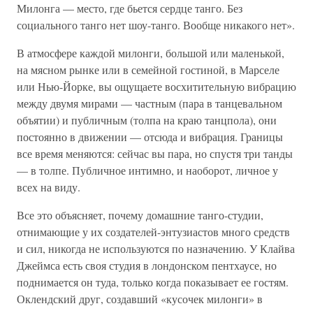
Милонга — место, где бьется сердце танго. Без
социального танго нет шоу-танго. Вообще никакого нет».
В атмосфере каждой милонги, большой или маленькой,
на мясном рынке или в семейной гостиной, в Марселе
или Нью-Йорке, вы ощущаете восхитительную вибрацию
между двумя мирами — частным (пара в танцевальном
объятии) и публичным (толпа на краю танцпола), они
постоянно в движении — отсюда и вибрация. Границы
все время меняются: сейчас вы пара, но спустя три танды
— в толпе. Публичное интимно, и наоборот, личное у
всех на виду.
Все это объясняет, почему домашние танго-студии,
отнимающие у их создателей-энтузиастов много средств
и сил, никогда не используются по назначению. У Клайва
Джеймса есть своя студия в лондонском пентхаусе, но
поднимается он туда, только когда показывает ее гостям.
Оклендский друг, создавший «кусочек милонги» в