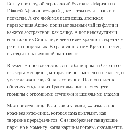
Есть у нас и худой чернокожий бухгалтер Мартин из
Южной Африки, который даже летом носит шапки и
перчатки. А его любимая партнерша, японская
переводчица Акико, попивает зеленый чай из фляги и
кажется абстрактной, как хайку. А вот невозмутимый
египтолог из Сицилии, в чьей семье хранятся секретные
рецепты пирожных. В сравнении с ним Крестный отец
выглядит как сияющий экстраверт.
Временами появляется властная банкирша из Софии со
взглядом женщины, которая точно знает, чего не хочет, и
умеет держать людей на расстоянии. Но и она тает в
объятиях студента из Трансильвании, настоящего
громилы с огромными ступнями и щенячьими глазами.
Моя приятельница Рози, как и я, киви, — изысканно
красивая художница, которая сама выглядит, как
творение прерафаэлитов. Она изображает танцующие
пары, но к моменту, когда картины готовы, оказывается,