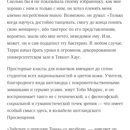
Сколько бы я ни показывала своему избраннику, как мне
хорошо с ним и только с ним, он хотел пленять меня
именно посредством танго
. Возможно, он думал: «Только
когда научусь достойно танцевать, смогу до конца понять
свою женщину», ибо тангерос по его представлениям,
вероятно, знали обо мне нечто, неведомое ему. Или,
может, он и сам подцепил эту бактерию. В любом случае,
Терри начал брать уроки в огромном, декорированном
университетском зале в Тевиот-Хаус.
Просторные классы для новичков вмещают до сотни
студентов всех национальностей и цветов кожи. Учителя,
благородного вида шотландца с покровительственными
замашками и серыми усами, зовут Тоби Моррис, и он
воспринимает танго не с технической, а с философской,
социальной и гуманистической точек зрения — что имеет
особый смысл здесь, в колыбели шотландского
Просвещения.
«Забудьте о передаче
Танцы со звездами,
— заявляет он