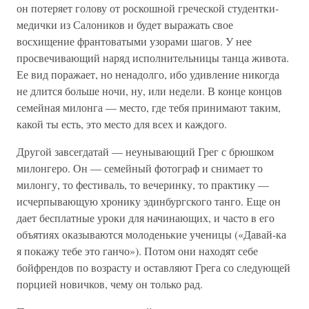
он потеряет голову от роскошной греческой студентки-
медички из Салоников и будет выражать свое
восхищение франтоватыми узорами шагов. У нее
просвечивающий наряд исполнительницы танца живота.
Ее вид поражает, но ненадолго, ибо удивление никогда
не длится больше ночи, ну, или недели. В конце концов
семейная милонга — место, где тебя принимают таким,
какой ты есть, это место для всех и каждого.
Другой завсегдатай — неунывающий Грег с брюшком
милонгеро. Он — семейный фотограф и снимает то
милонгу, то фестиваль, то вечеринку, то практику —
исчерпывающую хронику эдинбургского танго. Еще он
дает бесплатные уроки для начинающих, и часто в его
объятиях оказываются молоденькие ученицы («Давай-ка
я покажу тебе это ганчо»). Потом они находят себе
бойфрендов по возрасту и оставляют Грега со следующей
порцией новичков, чему он только рад.