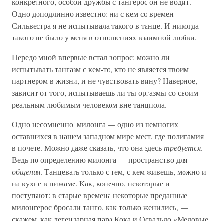
конкретного, особой дружбы с тангерос он не водит.
Одно доподлинно известно: ни с кем со времен
Сильвестра я не испытывала такого в танце. И никогда
такого не было у меня в отношениях взаимной любви.
Передо мной впервые встал вопрос: можно ли
испытывать тангазм с кем-то, кто не является твоим
партнером в жизни, и не чувствовать вину? Наверное,
зависит от того, испытываешь ли ты оргазмы со своим
реальным любимым человеком вне танцпола.
Одно несомненно: милонга — одно из немногих
оставшихся в нашем западном мире мест, где полигамия
в почете. Можно даже сказать, что она здесь
требуется
.
Ведь по определению милонга — пространство для
общения
. Танцевать только с тем, с кем живешь, можно и
на кухне в пижаме. Как, конечно, некоторые и
поступают: в старые времена некоторые преданные
милонгерос бросали танго, как только женились, —
скажем, как легендарная пара Кока и Освальдо «Медовые