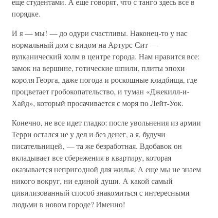
еще студентами. А еще говорят, что с танго здесь все в
порядке.
И я — мы! — до одури счастливы. Наконец-то у нас
нормальный дом с видом на Артурс-Сит —
вулканический холм в центре города. Нам нравится все:
замок на вершине, готические шпили, плиты эпохи
короля Георга, даже погода и роскошные кладбища, где
процветает гробокопательство, и туман «Джекилл-и-
Хайд», который просачивается с моря по Лейт-Уок.
Конечно, не все идет гладко: после увольнения из армии
Терри остался не у дел и без денег, а я, будучи
писательницей, — та же безработная. Вдобавок он
вкладывает все сбережения в квартиру, которая
оказывается непригодной для жилья. А еще мы не знаем
никого вокруг, ни единой души. А какой самый
цивилизованный способ знакомиться с интересными
людьми в новом городе? Именно!