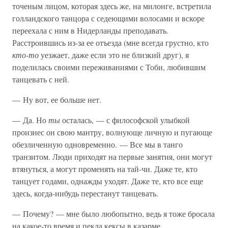
точеным лицом, которая здесь же, на милонге, встретила
голландского танцора с седеющими волосами и вскоре
переехала с ним в Нидерланды преподавать.
Расстроившись из-за ее отъезда (мне всегда грустно, кто
кто-то
уезжает, даже если это не близкий друг), я
поделилась своими переживаниями с Тоби, любившим
танцевать с ней.
— Ну вот, ее больше нет.
— Да. Но
ты
осталась, — с философской улыбкой
произнес он свою мантру, волнующе личную и пугающе
обезличенную одновременно. — Все мы в танго
транзитом. Люди приходят на первые занятия, они могут
втянуться, а могут променять на тай-чи. Даже те, кто
танцует годами, однажды уходят. Даже те, кто все еще
здесь, когда-нибудь перестанут танцевать.
— Почему? — мне было любопытно, ведь я тоже бросала
на какое-то время и пекла кексы в казарме.