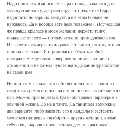
Надо признать, я многие месяцы откладывала поход на
местную милонгу, аргументируя это тем, что «Терри
недостаточно хорошо танцует, а я в этом больше не
нуждаюсь. Да и вообще есть дела поважнее».
Настоящая
же правда крылась в моем желании держать танго
подальше от него — потому что оно принадлежало мне.
И его хотелось держать подальше от танго, потому что
он
принадлежал мне. Я стремилась избежать любой
преграды между нами, совершенно не желала танго-
отношений и не хотела чувствовать дыхание фрейдистов
на своей шее.
Но при этом я знала, что собственничество — один из
смертных грехов в танго, да и причина несчастий многих
пар. Можно притворяться, будто обладаешь партнером в
обычной жизни. Но не в танго. На танцполе возможны
два варианта: либо заковать его в кандалы и заставить
мучиться (запрещая «выбирать» других женщин, кроме
себя и еще парочки проверенных дам, некрасивых/