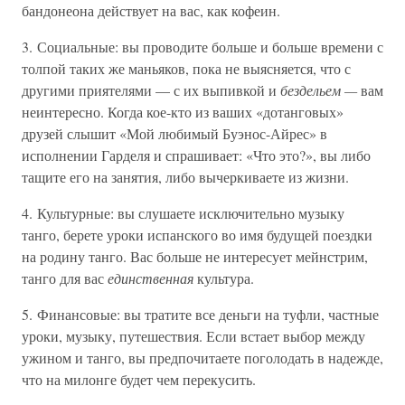
бандонеона действует на вас, как кофеин.
3. Социальные: вы проводите больше и больше времени с
толпой таких же маньяков, пока не выясняется, что с
другими приятелями — с их выпивкой и
бездельем —
вам
неинтересно. Когда кое-кто из ваших «дотанговых»
друзей слышит «Мой любимый Буэнос-Айрес» в
исполнении Гарделя и спрашивает: «Что это?», вы либо
тащите его на занятия, либо вычеркиваете из жизни.
4. Культурные: вы слушаете исключительно музыку
танго, берете уроки испанского во имя будущей поездки
на родину танго. Вас больше не интересует мейнстрим,
танго для вас
единственная
культура.
5. Финансовые: вы тратите все деньги на туфли, частные
уроки, музыку, путешествия. Если встает выбор между
ужином и танго, вы предпочитаете поголодать в надежде,
что на милонге будет чем перекусить.