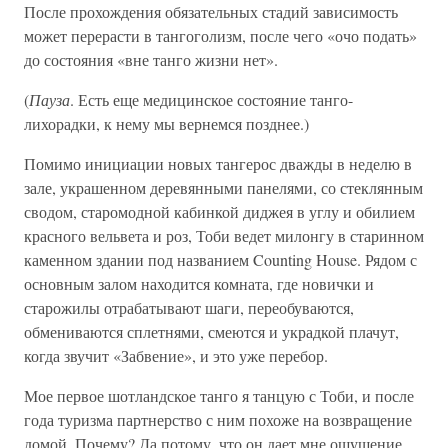
После прохождения обязательных стадий зависимость
может перерасти в тангоголизм, после чего «очо подать»
до состояния «вне танго жизни нет».
(
Пауза
. Есть еще медицинское состояние танго-
лихорадки, к нему мы вернемся позднее.)
Помимо инициации новых тангерос дважды в неделю в
зале, украшенном деревянными панелями, со стеклянным
сводом, старомодной кабинкой диджея в углу и обилием
красного вельвета и роз, Тоби ведет милонгу в старинном
каменном здании под названием Counting House. Рядом с
основным залом находится комната, где новички и
старожилы отрабатывают шаги, переобуваются,
обмениваются сплетнями, смеются и украдкой плачут,
когда звучит «Забвение», и это уже перебор.
Мое первое шотландское танго я танцую с Тоби, и после
года туризма партнерство с ним похоже на возвращение
домой. Почему? Да потому, что он дает мне ощущение