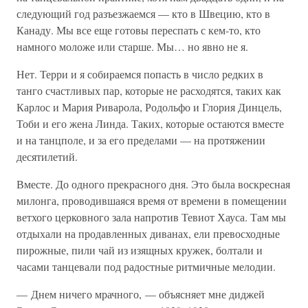
следующий год разъезжаемся — кто в Швецию, кто в
Канаду. Мы все еще готовы переспать с кем-то, кто
намного моложе или старше. Мы… но явно не я.
Нет. Терри и я собираемся попасть в число редких в
танго счастливых пар, которые не расходятся, таких как
Карлос и Мария Риварола, Родольфо и Глория Динцель,
Тоби и его жена Линда. Таких, которые остаются вместе
и на танцполе, и за его пределами — на протяжении
десятилетий.
Вместе. До одного прекрасного дня. Это была воскресная
милонга, проводившаяся время от времени в помещении
ветхого церковного зала напротив Тевиот Хауса. Там мы
отдыхали на продавленных диванах, ели превосходные
пирожные, пили чай из изящных кружек, болтали и
часами танцевали под радостные ритмичные мелодии.
— Днем ничего мрачного, — объясняет мне диджей