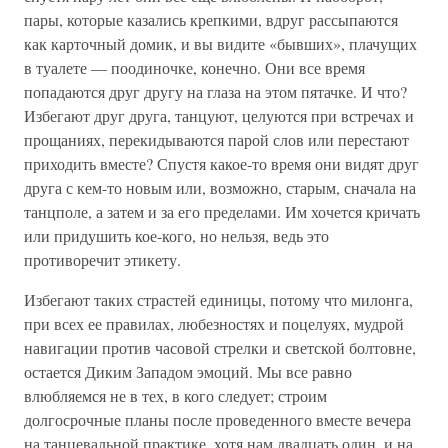
пары, которые казались крепкими, вдруг рассыпаются
как карточный домик, и вы видите «бывших», плачущих
в туалете — поодиночке, конечно. Они все время
попадаются друг другу на глаза на этом пятачке. И что?
Избегают друг друга, танцуют, целуются при встречах и
прощаниях, перекидываются парой слов или перестают
приходить вместе? Спустя какое-то время они видят друг
друга с кем-то новым или, возможно, старым, сначала на
танцполе, а затем и за его пределами. Им хочется кричать
или придушить кое-кого, но нельзя, ведь это
противоречит этикету.
Избегают таких страстей единицы, потому что милонга,
при всех ее правилах, любезностях и поцелуях, мудрой
навигации против часовой стрелки и светской болтовне,
остается Диким Западом эмоций. Мы все равно
влюбляемся не в тех, в кого следует; строим
долгосрочные планы после проведенного вместе вечера
на танцевальной практике, хотя нам двадцать один, и на