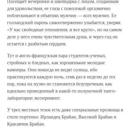
Посещает вечеринки и швейцарка с лицом, созданным
для удовольствия, ее глаза с поволокой оргазмично
поблескивают в объятиях мужчин —
всех
мужчин. Ее
голландский парень самоотверженно улыбается, уверяя:
«У нас свободные отношения, и все круто», но на самом
деле у него очень чувствительная душа, и через год он
остается с разбитым сердцем.
Тут и англо-французская пара студентов-ученых,
стройных и бледных, как хорошенькие молодые
вампиры. Они никогда не видят солнца, ибо
практикуются каждую ночь, семь раз в неделю до тех
пор, пока их нуэво не становится безупречным, как
идеально проведенный в какой-то полуночной танго-
лаборатории эксперимент.
У трех местных тезок есть даже специальные прозвища в
стиле портеньо: Ирландец Брайан, Высокий Брайан и
Красавчик Брайан.