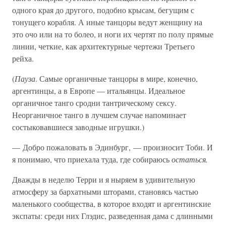
одного края до другого, подобно крысам, бегущим с
тонущего корабля. А иные танцоры ведут женщину на
это очо или на то болео, и ноги их чертят по полу прямые
линии, четкие, как архитектурные чертежи Третьего
рейха.
(
Пауза
. Самые органичные танцоры в мире, конечно,
аргентинцы, а в Европе — итальянцы. Идеальное
органичное танго сродни тантрическому сексу.
Неорганичное танго в лучшем случае напоминает
состыковавшиеся заводные игрушки.)
— Добро пожаловать в Эдинбург, — произносит Тоби. И
я понимаю, что приехала туда, где собираюсь
остаться.
Дважды в неделю Терри и я ныряем в удивительную
атмосферу за бархатными шторами, становясь частью
маленького сообщества, в которое входят и аргентинские
экспаты: среди них Глэдис, разведенная дама с длинными