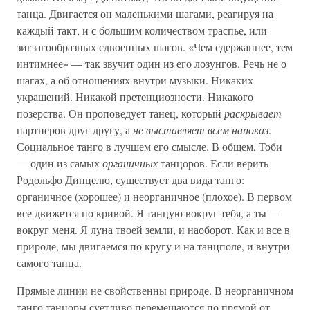
танца. Двигается он маленькими шагами, реагируя на
каждый такт, и с большим количеством траспье, или
зигзагообразных сдвоенных шагов. «Чем сдержаннее, тем
интимнее» — так звучит один из его лозунгов. Речь не о
шагах, а об отношениях внутри музыки. Никаких
украшений. Никакой претенциозности. Никакого
позерства. Он проповедует танец, который
раскрывает
партнеров друг другу, а
не выставляет всем напоказ
.
Социальное танго в лучшем его смысле. В общем, Тоби
— один из самых
органичных
танцоров. Если верить
Родольфо Динцелю, существует два вида танго:
органичное (хорошее) и неорганичное (плохое). В первом
все движется по кривой. Я танцую вокруг тебя, а ты —
вокруг меня. Я луна твоей земли, и наоборот. Как и все в
природе, мы двигаемся по кругу и на танцполе, и внутри
самого танца.
Прямые линии не свойственны природе. В неорганичном
танго танцоры суетливо перемещаются по прямой от