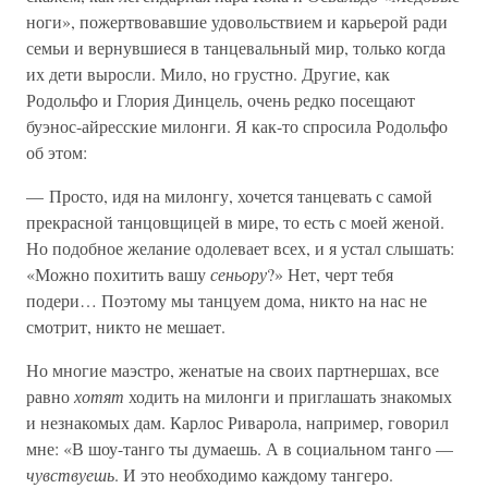
ноги», пожертвовавшие удовольствием и карьерой ради
семьи и вернувшиеся в танцевальный мир, только когда
их дети выросли. Мило, но грустно. Другие, как
Родольфо и Глория Динцель, очень редко посещают
буэнос-айресские милонги. Я как-то спросила Родольфо
об этом:
— Просто, идя на милонгу, хочется танцевать с самой
прекрасной танцовщицей в мире, то есть с моей женой.
Но подобное желание одолевает всех, и я устал слышать:
«Можно похитить вашу
сеньору
?» Нет, черт тебя
подери… Поэтому мы танцуем дома, никто на нас не
смотрит, никто не мешает.
Но многие маэстро, женатые на своих партнершах, все
равно
хотят
ходить на милонги и приглашать знакомых
и незнакомых дам. Карлос Риварола, например, говорил
мне: «В шоу-танго ты думаешь. А в социальном танго —
чувствуешь
. И это необходимо каждому тангеро.