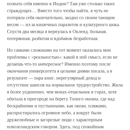
познать себя именно в Индии? Там уже столько таких
страждущих… Вместо того чтобы найти, я чуть не
потеряла себя окончательно, заодно со своим тающим
весом — из-за кишечных паразитов и культурного шока.
Спустя два месяца я вернулась в Окленд, больная,
потерянная, разбитая и вдобавок безработная.
Но самыми сложными на тот момент оказались мои
проблемы с «реальностью»: какой в ней смысл, если не
делаешь что-то
интересное
? Именно поэтому после
окончания университета я целыми днями писала, а в
результате — пара книг, нерегулярный доход и
отсутствие шансов на нормальное трудоустройство. Жила
я более уединенно, чем монах-отшельник в горах, хотя
обитала в пригороде на берегу Тихого океана, где над
бескрайними и пустынными, как океан, пляжами,
распростиралось огромное небо, а вокруг были
дружелюбные и загорелые люди с характерным
новозеландским говором. Здесь, под спокойным