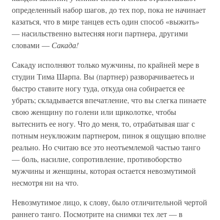
определенный набор шагов, до тех пор, пока не начинает
казаться, что в мире танцев есть один способ «выжить»
— насильственно вытесняя ноги партнера, другими
словами —
Сакада!
Сакаду исполняют только мужчины, по крайней мере в
студии Тима Шарпа. Вы (партнер) разворачиваетесь и
быстро ставите ногу туда, откуда она собирается ее
убрать; складывается впечатление, что вы слегка пинаете
свою женщину по голени или щиколотке, чтобы
вытеснить ее ногу. Что до меня, то, отрабатывая шаг с
потным неуклюжим партнером, пинок я ощущаю вполне
реально. Но считаю все это неотъемлемой частью танго
— боль, насилие, сопротивление, противоборство
мужчины и женщины, которая остается невозмутимой
несмотря ни на что.
Невозмутимое лицо, к слову, было отличительной чертой
раннего танго. Посмотрите на снимки тех лет — в