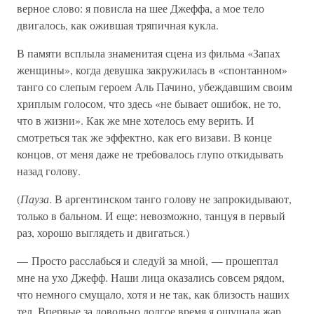
верное слово: я повисла на шее Джеффа, а мое тело
двигалось, как ожившая тряпичная кукла.
В памяти всплыла знаменитая сцена из фильма «Запах
женщины», когда девушка закружилась в «спонтанном»
танго со слепым героем Аль Пачино, убеждавшим своим
хриплым голосом, что здесь «не бывает ошибок, не то,
что в жизни». Как же мне хотелось ему верить. И
смотреться так же эффектно, как его визави. В конце
концов, от меня даже не требовалось глупо откидывать
назад голову.
(
Пауза
. В аргентинском танго голову не запрокидывают,
только в бальном. И еще: невозможно, танцуя в первый
раз, хорошо выглядеть и двигаться.)
— Просто расслабься и следуй за мной, — прошептал
мне на ухо Джефф. Наши лица оказались совсем рядом,
что немного смущало, хотя и не так, как близость наших
тел. Впервые за довольно долгое время я ощущала жар