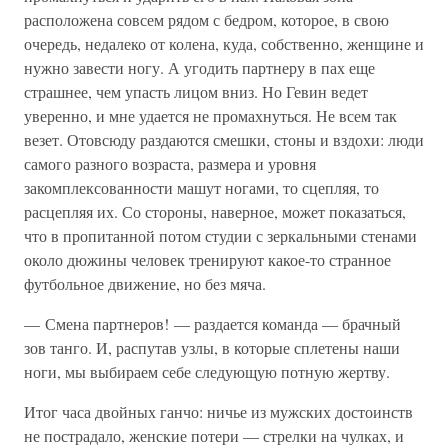
расположена совсем рядом с бедром, которое, в свою
очередь, недалеко от колена, куда, собственно, женщине и
нужно завести ногу. А угодить партнеру в пах еще
страшнее, чем упасть лицом вниз. Но Гевин ведет
уверенно, и мне удается не промахнуться. Не всем так
везет. Отовсюду раздаются смешки, стоны и вздохи: люди
самого разного возраста, размера и уровня
закомплексованности машут ногами, то сцепляя, то
расцепляя их. Со стороны, наверное, может показаться,
что в пропитанной потом студии с зеркальными стенами
около дюжины человек тренируют какое-то странное
футбольное движение, но без мяча.
— Смена партнеров! — раздается команда — брачный
зов танго. И, распутав узлы, в которые сплетены наши
ноги, мы выбираем себе следующую потную жертву.
Итог часа двойных ганчо: ничье из мужских достоинств
не пострадало, женские потери — стрелки на чулках, и