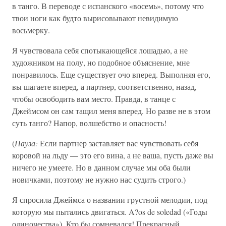
в танго. В переводе с испанского «восемь», потому что
твои ноги как будто вырисовывают невидимую
восьмерку.
Я чувствовала себя спотыкающейся лошадью, а не
художником на полу, но подобное объяснение, мне
понравилось. Еще существует очо вперед. Выполняя его,
вы шагаете вперед, а партнер, соответственно, назад,
чтобы освободить вам место. Правда, в танце с
Джеймсом он сам тащил меня вперед. Но разве не в этом
суть танго? Напор, волшебство и опасность!
(
Пауза:
Если партнер заставляет вас чувствовать себя
коровой на льду — это его вина, а не ваша, пусть даже вы
ничего не умеете. Но в данном случае мы оба были
новичками, поэтому не нужно нас судить строго.)
Я спросила Джеймса о названии грустной мелодии, под
которую мы пытались двигаться. A?os de soledad («Годы
одиночества»). Кто бы сомневался! Прекрасный