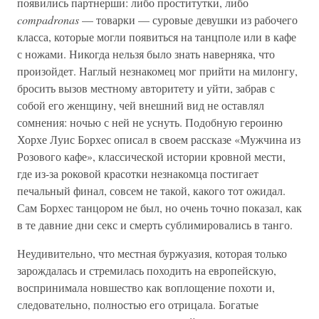
появились партнерши: либо проститутки, либо
compadronas
— товарки — суровые девушки из рабочего
класса, которые могли появиться на танцполе или в кафе
с ножами. Никогда нельзя было знать наверняка, что
произойдет. Наглый незнакомец мог прийти на милонгу,
бросить вызов местному авторитету и уйти, забрав с
собой его женщину, чей внешний вид не оставлял
сомнения: ночью с ней не уснуть. Подобную героиню
Хорхе Луис Борхес описал в своем рассказе «Мужчина из
Розового кафе», классической истории кровной мести,
где из-за роковой красотки незнакомца постигает
печальный финал, совсем не такой, какого тот ожидал.
Сам Борхес танцором не был, но очень точно показал, как
в те давние дни секс и смерть сублимировались в танго.
Неудивительно, что местная буржуазия, которая только
зарождалась и стремилась походить на европейскую,
воспринимала новшество как воплощение похоти и,
следовательно, полностью его отрицала. Богатые