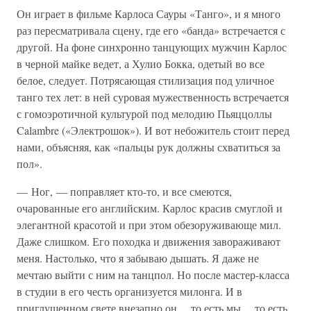
Он играет в фильме Карлоса Сауры «Танго», и я много
раз пересматривала сцену, где его «банда» встречается с
другой. На фоне синхронно танцующих мужчин Карлос
в черной майке ведет, а Хулио Бокка, одетый во все
белое, следует. Потрясающая стилизация под уличное
танго тех лет: в ней суровая мужественность встречается
с гомоэротичной культурой под мелодию Пьяццоллы
Calambre («Электрошок»). И вот небожитель стоит перед
нами, объясняя, как «пальцы рук должны схватиться за
пол».
— Ног, — поправляет кто-то, и все смеются,
очарованные его английским. Карлос красив смуглой и
элегантной красотой и при этом обезоруживающе мил.
Даже слишком. Его походка и движения завораживают
меня. Настолько, что я забываю дышать. Я даже не
мечтаю выйти с ним на танцпол. Но после мастер-класса
в студии в его честь организуется милонга. И в
приглушенном свете внезапно он… то есть мы… то есть