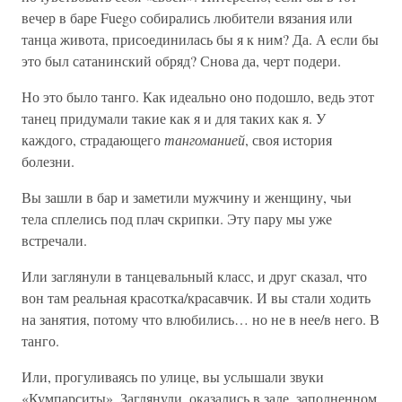
вечер в баре Fuego собирались любители вязания или
танца живота, присоединилась бы я к ним? Да. А если бы
это был сатанинский обряд? Снова да, черт подери.
Но это было танго. Как идеально оно подошло, ведь этот
танец придумали такие как я и для таких как я. У
каждого, страдающего
тангоманией
, своя история
болезни.
Вы зашли в бар и заметили мужчину и женщину, чьи
тела сплелись под плач скрипки. Эту пару мы уже
встречали.
Или заглянули в танцевальный класс, и друг сказал, что
вон там реальная красотка/красавчик. И вы стали ходить
на занятия, потому что влюбились… но не в нее/в него. В
танго.
Или, прогуливаясь по улице, вы услышали звуки
«Кумпарситы». Заглянули, оказались в зале, заполненном