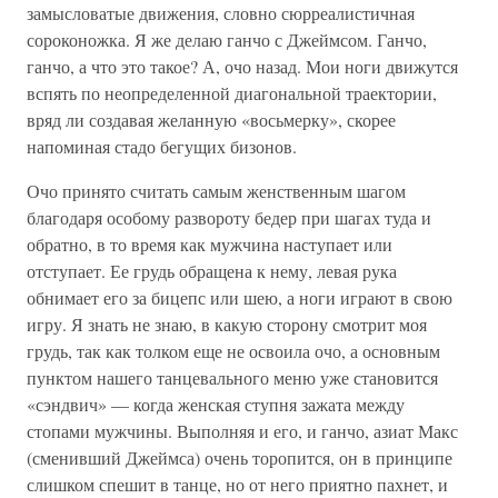
замысловатые движения, словно сюрреалистичная
сороконожка. Я же делаю ганчо с Джеймсом. Ганчо,
ганчо, а что это такое? А, очо назад. Мои ноги движутся
вспять по неопределенной диагональной траектории,
вряд ли создавая желанную «восьмерку», скорее
напоминая стадо бегущих бизонов.
Очо принято считать самым женственным шагом
благодаря особому развороту бедер при шагах туда и
обратно, в то время как мужчина наступает или
отступает. Ее грудь обращена к нему, левая рука
обнимает его за бицепс или шею, а ноги играют в свою
игру. Я знать не знаю, в какую сторону смотрит моя
грудь, так как толком еще не освоила очо, а основным
пунктом нашего танцевального меню уже становится
«сэндвич» — когда женская ступня зажата между
стопами мужчины. Выполняя и его, и ганчо, азиат Макс
(сменивший Джеймса) очень торопится, он в принципе
слишком спешит в танце, но от него приятно пахнет, и