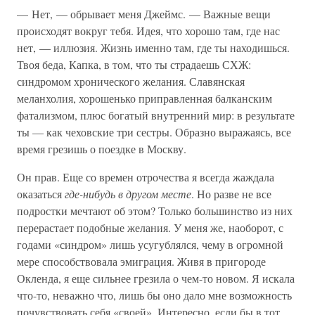
— Нет, — обрывает меня Джеймс. — Важные вещи
происходят вокруг тебя. Идея, что хорошо там, где нас
нет, — иллюзия. Жизнь именно там, где ты находишься.
Твоя беда, Капка, в том, что ты страдаешь СХЖ:
синдромом хронического желания. Славянская
меланхолия, хорошенько приправленная балканским
фатализмом, плюс богатый внутренний мир: в результате
ты — как чеховские три сестры. Образно выражаясь, все
время грезишь о поездке в Москву.
Он прав. Еще со времен отрочества я всегда жаждала
оказаться
где-нибудь в другом месте
. Но разве не все
подростки мечтают об этом? Только большинство из них
перерастает подобные желания. У меня же, наоборот, с
годами «синдром» лишь усугублялся, чему в огромной
мере способствовала эмиграция. Живя в пригороде
Окленда, я еще сильнее грезила о чем-то новом. Я искала
что-то, неважно что, лишь бы оно дало мне возможность
почувствовать себя «своей». Интересно, если бы в тот