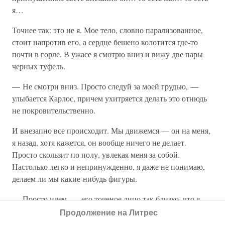
я…
Точнее так: это не я. Мое тело, словно парализованное,
стоит напротив его, а сердце бешено колотится где-то
почти в горле. В ужасе я смотрю вниз и вижу две пары
черных туфель.
— Не смотри вниз. Просто следуй за моей грудью, —
улыбается Карлос, причем ухитряется делать это отнюдь
не покровительственно.
И внезапно все происходит. Мы движемся — он на меня,
я назад, хотя кажется, он вообще ничего не делает.
Просто скользит по полу, увлекая меня за собой.
Настолько легко и непринужденно, я даже не понимаю,
делаем ли мы какие-нибудь фигуры.
— Просто идем, — его точеное лицо так близко, что я
задыхаюсь. — Ты иди, не беги.
Продолжение на Литрес