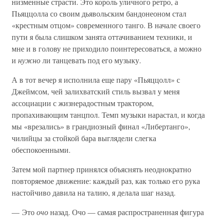
низменные страсти. Это король уличного ретро, а
Пьяццолла со своим дьявольским бандонеоном стал
«крестным отцом» современного танго. В начале своего
пути я была слишком занята оттачиванием техники, и
мне и в голову не приходило поинтересоваться, а можно
и
нужно
ли танцевать под его музыку.
А в тот вечер я исполнила еще пару «Пьяццолл» с
Джеймсом, чей залихватский стиль вызвал у меня
ассоциации с жизнерадостным трактором,
пропахивающим танцпол. Темп музыки нарастал, и когда
мы «врезались» в грандиозный финал «Либертанго»,
чилийцы за стойкой бара выглядели слегка
обеспокоенными.
Затем мой партнер принялся объяснять неоднократно
повторяемое движение: каждый раз, как только его рука
настойчиво давила на талию, я делала шаг назад.
— Это
очо
назад. Очо — самая распространенная фигура