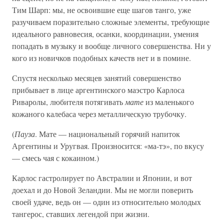
Тим Шарп: мы, не освоившие еще шагов танго, уже
разучиваем поразительно сложные элементы, требующие
идеального равновесия, осанки, координации, умения
попадать в музыку и вообще личного совершенства. Ни у
кого из новичков подобных качеств нет и в помине.
Спустя несколько месяцев занятий совершенство
прибывает в лице аргентинского маэстро Карлоса
Риваролы, любителя потягивать
мате
из маленького
кожаного калебаса через металлическую трубочку.
(
Пауза
. Мате — национальный горячий напиток
Аргентины и Уругвая. Произносится: «ма-тэ», по вкусу
— смесь чая с кокаином.)
Карлос гастролирует по Австралии и Японии, и вот
доехал и до Новой Зеландии. Мы не могли поверить
своей удаче, ведь он — один из относительно молодых
тангерос, ставших легендой при жизни.