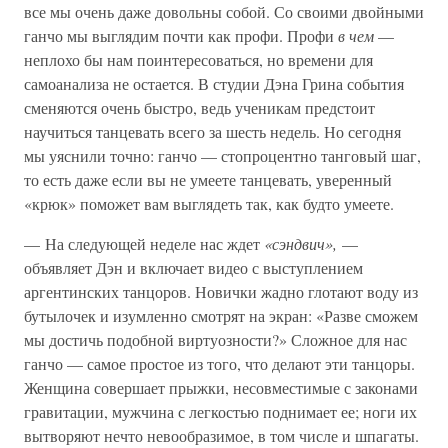
все мы очень даже довольны собой. Со своими двойными
ганчо мы выглядим почти как профи. Профи
в чем
—
неплохо бы нам поинтересоваться, но времени для
самоанализа не остается. В студии Дэна Грина события
сменяются очень быстро, ведь ученикам предстоит
научиться танцевать всего за шесть недель. Но сегодня
мы уяснили точно: ганчо — стопроцентно танговый шаг,
то есть даже если вы не умеете танцевать, уверенный
«крюк» поможет вам выглядеть так, как будто умеете.
— На следующей неделе нас ждет
«сэндвич»,
—
объявляет Дэн и включает видео с выступлением
аргентинских танцоров. Новички жадно глотают воду из
бутылочек и изумленно смотрят на экран: «Разве сможем
мы достичь подобной виртуозности?» Сложное для нас
ганчо — самое простое из того, что делают эти танцоры.
Женщина совершает прыжки, несовместимые с законами
гравитации, мужчина с легкостью поднимает ее; ноги их
вытворяют нечто невообразимое, в том числе и шпагаты.