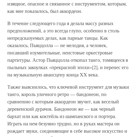
изящное, опасное и связанное с инструментом, которым,
как мне показалось, был аккордеон.
В течение следующего года я делала массу разных
предположений, а это всегда глупо, особенно в столь
непредсказуемых делах, как парные танцы. Как
оказалось, Пьяццолла — не мелодия, а человек,
писавший изумительные, неистовые оркестровые
партитуры. Астор Пьяццолла откопал танго, томящееся в
пыльных закоулках «прекрасной эпохи»[2], и перенес его
на музыкальную авансцену конца XX века.
Также выяснилось, что ключевой инструмент для музыки
танго, король уличного ретро — бандонеон, по
сравнению с которым аккордеон звучит, как веселый
деревенский дурачок. Бандонеон же — как черный
бархат или как коктейль из шампанского и портера.
Играть на нем безумно трудно, но в руках мастера он
рождает звуки, соединяющие в себе высокое искусство и