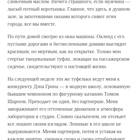
сливочным маслом. Ничего страшного, если мужчина —
лысый потный коротышка. Главное, что здесь, в душном
зале, за запотевшими окнами которого сияют огни
города, все мы вместе.
По пути домой смотрю из окна машины: Окленд с его
пустыми дорогами и бесчисленными домами выглядит
красивым, но мертвым, как на открытке. Только мои
стертые танцевальные туфли, лежащие на пассажирском
сиденье, свидетельствуют о настоящей жизни.
На следующей неделе эти же туфельки ведут меня к
конкуренту Дэна Грина — в модную школу, основанную
бывшим чемпионом по фигурному катанию Тимом
Шарпом. Преподает он один, без партнерши. Меня
завораживают его отточенные движения и атмосфера
лаборатории в студии. Словно скальпелем, он отсекает
все лишнее своим взглядом. Ленивые в его школе не
задерживаются. Меняя партнеров, потея и уставая на
каждом занятии, ученики снова и снова отрабатывают