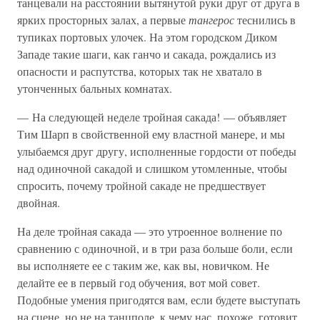
танцевали на расстоянии вытянутой руки друг от друга в
ярких просторных залах, а первые
тангерос
теснились в
тупиках портовых улочек. На этом городском Диком
Западе такие шаги, как ганчо и сакада, рождались из
опасности и распутства, которых так не хватало в
утонченных бальных комнатах.
— На следующей неделе тройная сакада! — объявляет
Тим Шарп в свойственной ему властной манере, и мы
улыбаемся друг другу, исполненные гордости от победы
над одиночной сакадой и слишком утомленные, чтобы
спросить, почему тройной сакаде не предшествует
двойная.
На деле тройная сакада — это утроенное волнение по
сравнению с одиночной, и в три раза больше боли, если
вы исполняете ее с таким же, как вы, новичком. Не
делайте ее в первый год обучения, вот мой совет.
Подобные умения пригодятся вам, если будете выступать
на сцене, но не на танцполе, к чему нас, похоже, готовит