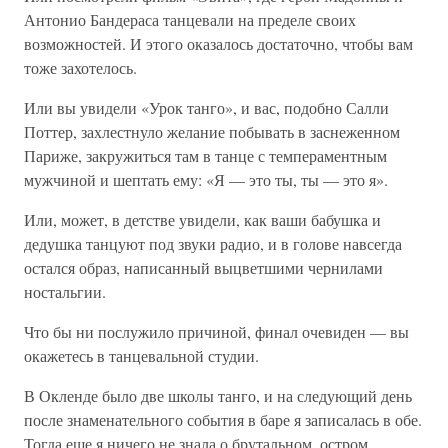
Антонио Бандераса танцевали на пределе своих
возможностей. И этого оказалось достаточно, чтобы вам
тоже захотелось.
Или вы увидели «Урок танго», и вас, подобно Салли
Поттер, захлестнуло желание побывать в заснеженном
Париже, закружиться там в танце с темпераментным
мужчиной и шептать ему: «Я — это ты, ты — это я».
Или, может, в детстве увидели, как ваши бабушка и
дедушка танцуют под звуки радио, и в голове навсегда
остался образ, написанный выцветшими чернилами
ностальгии.
Что бы ни послужило причиной, финал очевиден — вы
окажетесь в танцевальной студии.
В Окленде было две школы танго, и на следующий день
после знаменательного события в баре я записалась в обе.
Тогда еще я ничего не знала о брутальном, остром,