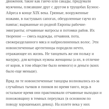
движения, такие как ганчо или сакады, придумали
мужчины, плясавшие друг с другом в трущобах Буэнос-
Айреса в конце XIX века. Грязные, вооруженные
ножами, в пастушьих сапогах, обездоленные гаучо из
пампас; вырванные из родной Европы рабочие-
эмигранты; отчаянные матросы и потомки рабов. Их
творение — смесь надежды, отчаяния, пота,
свежеразделанного мяса и набриолиненных волос. Эти
новоиспеченные аргентинцы породили нечто,
отражающее их жизнь. Не танцевать же им польку и
мазурку, для которых нужны женщины (а их, в отличие
от коров, в том обществе было немного) и деньги (коих
было еще меньше).
Вряд ли те новоиспеченные танцоры волновались из-за
случайных тычков и пинков во время танго, ведь в
остальное время они практиковали отчаянные выходки и
поножовщину в темных переулках (в основном по
поводу хорошеньких девиц). На излете века у них