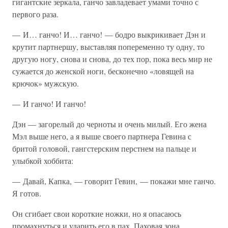
гигантские зеркала, ганчо завладевает умами точно с
первого раза.
— И… ганчо! И… ганчо! — бодро выкрикивает Дэн и
крутит партнершу, выставляя попеременно ту одну, то
другую ногу, снова и снова, до тех пор, пока весь мир не
сужается до женской ноги, бесконечно «ловящей на
крючок» мужскую.
— И ганчо! И ганчо!
Дэн — загорелый до черноты и очень милый. Его жена
Мэл выше него, а я выше своего партнера Гевина с
бритой головой, гангстерским перстнем на пальце и
улыбкой хоббита:
— Давай, Капка, — говорит Гевин, — покажи мне ганчо.
Я готов.
Он сгибает свои короткие ножки, но я опасаюсь
промахнуться и ударить его в пах. Паховая зона