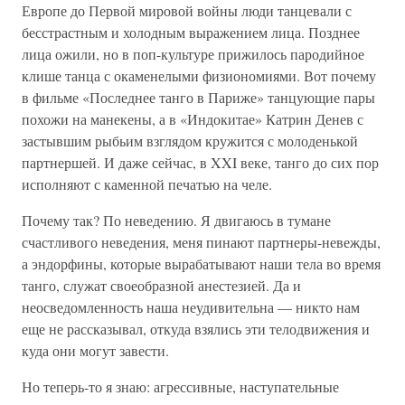
Европе до Первой мировой войны люди танцевали с
бесстрастным и холодным выражением лица. Позднее
лица ожили, но в поп-культуре прижилось пародийное
клише танца с окаменелыми физиономиями. Вот почему
в фильме «Последнее танго в Париже» танцующие пары
похожи на манекены, а в «Индокитае» Катрин Денев с
застывшим рыбьим взглядом кружится с молоденькой
партнершей. И даже сейчас, в XXI веке, танго до сих пор
исполняют с каменной печатью на челе.
Почему так? По неведению. Я двигаюсь в тумане
счастливого неведения, меня пинают партнеры-невежды,
а эндорфины, которые вырабатывают наши тела во время
танго, служат своеобразной анестезией. Да и
неосведомленность наша неудивительна — никто нам
еще не рассказывал, откуда взялись эти телодвижения и
куда они могут завести.
Но теперь-то я знаю: агрессивные, наступательные