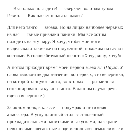
— Вы только поглядите! — сверкает золотым зубом
Гевин. — Как насчет шпагата, дамы?
Для него танго — забава. Но на лицах наиболее нервных
из нас — явные признаки паники. Мы все хотим
походить на эту пару. Я хочу, чтобы мои ноги
выделывали такие же па с мужчиной, похожим на гаучо в
костюме. В голове безумный шепот: «Хочу, хочу, хочу!»
А потом приходит время моей первой
милонги.
(
Пауза
. У
слова «милонга» два значения: во-первых, это вечеринка,
на которой танцуют танго, во-вторых, — ритмичная
синкопированная кузина танго. В данном случае речь
идет о вечеринке.)
За окном ночь, в классе — полумрак и интимная
атмосфера. В углу длинный стол, заставленный
прохладительными напитками и закусками, на экране
невыносимо элегантные люди исполняют немыслимые и