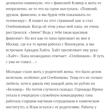
деликатно намекнули, что с фамилией Клявер и жить-то
неприлично, не то что на сцене выступать: «Поменяй,
дружок, фамилию, и мы будем тебя показывать по
телевизору». Я пошел на этот страшный шаг и стал
Олейниковым. Когда об этом узнал мой папа, он очень
расстроился: «Зачем? Ведь у тебя такая красивая
фамилия!» Но вот как-то папа приезжает ко мне в
Москву, где я в то время работал с Винокуром, и мы
встречаем Аркадия Хайта. Хайт протягивает ему руку:
«Хайт». Папа неожиданно отвечает: «Олейников». Я чуть
с ума не сошел…»
Молодые стали жить у родителей жены, что было делом
нелегким, особенно для Олейникова. Теща его не сильно
любила, хотя и давала ему каждый день по рублю на
«Беломор». Но потом случился скандал. Однажды Ирина
уехала в очередную служебную командировку (она
работала старшим научным сотрудником в химическом
институте), и Илья остался с ее родителями. Работы у