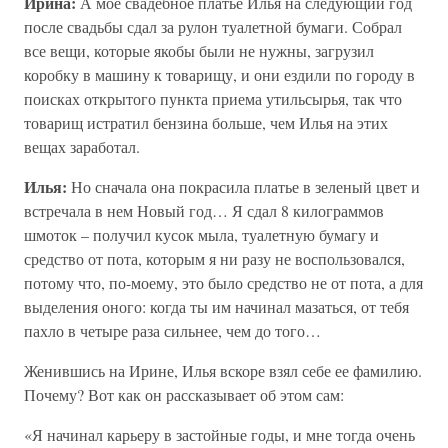
Ирина:
А мое свадебное платье Илья на следующий год
после свадьбы сдал за рулон туалетной бумаги. Собрал
все вещи, которые якобы были не нужны, загрузил
коробку в машину к товарищу, и они ездили по городу в
поисках открытого пункта приема утильсырья, так что
товарищ истратил бензина больше, чем Илья на этих
вещах заработал.
Илья:
Но сначала она покрасила платье в зеленый цвет и
встречала в нем Новый год… Я сдал 8 килограммов
шмоток – получил кусок мыла, туалетную бумагу и
средство от пота, которым я ни разу не воспользовался,
потому что, по-моему, это было средство не от пота, а для
выделения оного: когда ты им начинал мазаться, от тебя
пахло в четыре раза сильнее, чем до того…
Женившись на Ирине, Илья вскоре взял себе ее фамилию.
Почему? Вот как он рассказывает об этом сам:
«Я начинал карьеру в застойные годы, и мне тогда очень