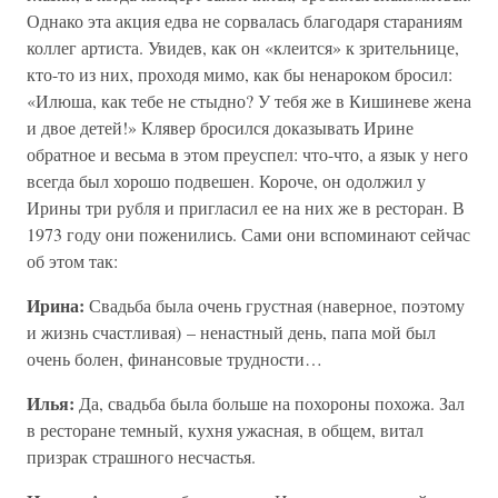
Однако эта акция едва не сорвалась благодаря стараниям
коллег артиста. Увидев, как он «клеится» к зрительнице,
кто-то из них, проходя мимо, как бы ненароком бросил:
«Илюша, как тебе не стыдно? У тебя же в Кишиневе жена
и двое детей!» Клявер бросился доказывать Ирине
обратное и весьма в этом преуспел: что-что, а язык у него
всегда был хорошо подвешен. Короче, он одолжил у
Ирины три рубля и пригласил ее на них же в ресторан. В
1973 году они поженились. Сами они вспоминают сейчас
об этом так:
Ирина:
Свадьба была очень грустная (наверное, поэтому
и жизнь счастливая) – ненастный день, папа мой был
очень болен, финансовые трудности…
Илья:
Да, свадьба была больше на похороны похожа. Зал
в ресторане темный, кухня ужасная, в общем, витал
призрак страшного несчастья.