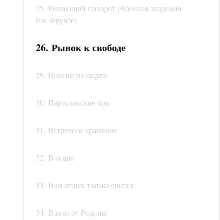
25. Решающий поворот (Военная академия
им. Фрунзе)
26. Рывок к свободе
29. Поиски на ощупь
30. Партизанские бои
31. Встречное сражение
32. В осаде
33. Нам отдых только снится
34. Вдали от Родины