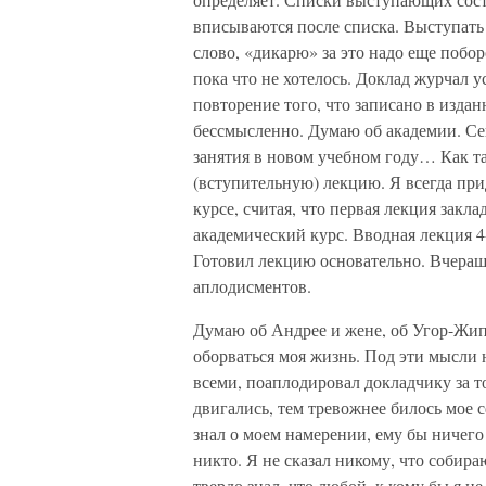
вписываются после списка. Выступать 
слово, «дикарю» за это надо еще побор
пока что не хотелось. Доклад журчал
повторение того, что записано в изда
бессмысленно. Думаю об академии. Сег
занятия в новом учебном году… Как та
(вступительную) лекцию. Я всегда при
курсе, считая, что первая лекция закл
академический курс. Вводная лекция 4-х 
Готовил лекцию основательно. Вчераш
аплодисментов.
Думаю об Андрее и жене, об Угор-Жипо
оборваться моя жизнь. Под эти мысли н
всеми, поаплодировал докладчику за т
двигались, тем тревожнее билось мое с
знал о моем намерении, ему бы ничего
никто. Я не сказал никому, что собира
твердо знал, что любой, к кому бы я не