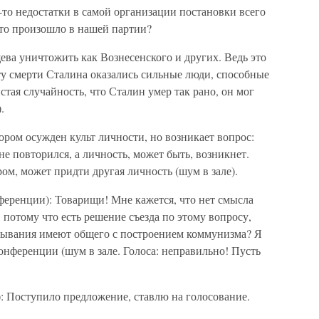
-то недостатки в самой организации постановки всего
Что произошло в нашей партии?
щева уничтожить как Вознесенского и других. Ведь это
ту смерти Сталина оказались сильные люди, способные
тая случайность, что Сталин умер так рано, он мог
.
ром осужден культ личности, но возникает вопрос:
 не повторился, а личность, может быть, возникнет.
м, может придти другая личность (шум в зале).
ференции): Товарищи! Мне кажется, что нет смысла
 потому что есть решение съезда по этому вопросу,
казывания имеют общего с построением коммунизма? Я
конференции (шум в зале. Голоса: неправильно! Пусть
): Поступило предложение, ставлю на голосование.