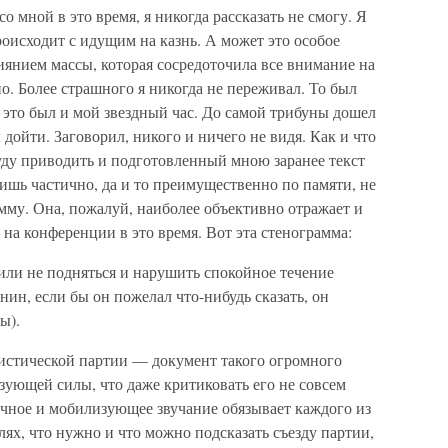
о мной в это время, я никогда рассказать не смогу. Я
происходит с идущим на казнь. А может это особое
янием массы, которая сосредоточила все внимание на
о. Более страшного я никогда не переживал. То был
это был и мой звездный час. До самой трибуны дошел
дойти. Заговорил, никого и ничего не видя. Как и что
 буду приводить и подготовленный мною заранее текст
лишь частично, да и то преимущественно по памяти, не
амму. Она, пожалуй, наиболее объективно отражает и
на конференции в это время. Вот эта стенограмма:
или не подняться и нарушить спокойное течение
нин, если бы он пожелал что-нибудь сказать, он
ы).
стической партии — документ такого огромного
зующей силы, что даже критиковать его не совсем
учное и мобилизующее звучание обязывает каждого из
лях, что нужно и что можно подсказать съезду партии,