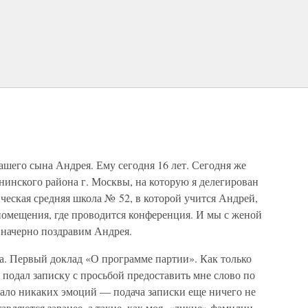
нашего сына Андрея. Ему сегодня 16 лет. Сегодня же
нинского района г. Москвы, на которую я делегирован
еская средняя школа № 52, в которой учится Андрей,
помещения, где проводится конференция. И мы с женой
 начерно поздравим Андрея.
а. Первый доклад «О программе партии». Как только
 подал записку с просьбой предоставить мне слово по
вало никаких эмоций — подача записки еще ничего не
вляются заранее, а такие, как моя, «дикие» фамилии