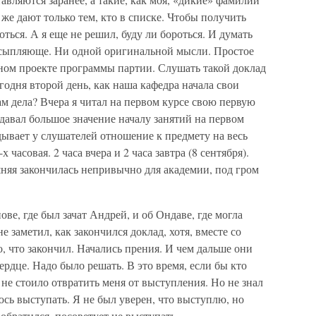
же дают только тем, кто в списке. Чтобы получить
оться. А я еще не решил, буду ли бороться. И думать
 усыпляюще. Ни одной оригинальной мысли. Простое
нном проекте программы партии. Слушать такой доклад
одня второй день, как наша кафедра начала свои
м дела? Вчера я читал на первом курсе свою первую
давал большое значение началу занятий на первом
адывает у слушателей отношение к предмету на весь
часовая. 2 часа вчера и 2 часа завтра (8 сентября).
няя закончилась непривычно для академии, под гром
ве, где был зачат Андрей, и об Ондаве, где могла
е заметил, как закончился доклад, хотя, вместе со
о, что закончил. Начались прения. И чем дальше они
ердце. Надо было решать. В это время, если бы кто
 не стоило отвратить меня от выступления. Но не знал
юсь выступать. Я не был уверен, что выступлю, но
 обратился, посоветует не выступать.