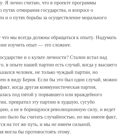
у. Я лично считаю, что в проекте программы
о путях отмирания государства, и вопросе о
и и о путях борьбы за осуществление морального
у что мы всегда должны обращаться к опыту. Надумать
онне изучить опыт — это сложнее.
осударстве и о культе личности? Сталин встал над
о, в опыте нашей партии есть случай, когда у высшего
оказался человек, не только чуждый партии, но
ею в виду Берия. Если бы это был один случай, можно
факт, когда другая коммунистическая партия,
алась под пятой у порвавшего или враждебного
тии, превратил эту партию в худшую, сугубо
цию, а не в борющуюся революционную силу, и ведет
жно было бы считать случайностью, но мы имеем факт,
ся на тот же путь, и мы не имеем сильной,
ая могла бы противостоять этому.