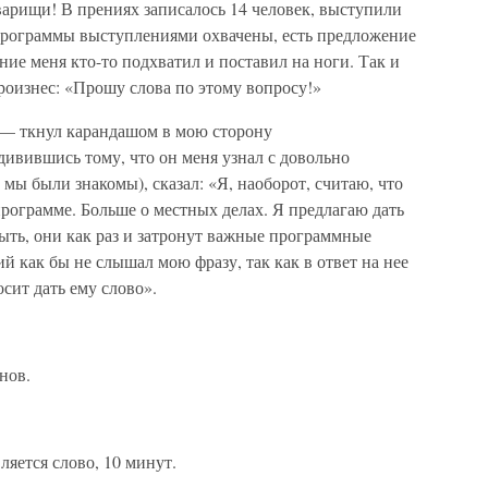
арищи! В прениях записалось 14 человек, выступили
программы выступлениями охвачены, есть предложение
ние меня кто-то подхватил и поставил на ноги. Так и
произнес: «Прошу слова по этому вопросу!»
 — ткнул карандашом в мою сторону
дивившись тому, что он меня узнал с довольно
 мы были знакомы), сказал: «Я, наоборот, считаю, что
рограмме. Больше о местных делах. Я предлагаю дать
ыть, они как раз и затронут важные программные
й как бы не слышал мою фразу, так как в ответ на нее
сит дать ему слово».
нов.
яется слово, 10 минут.