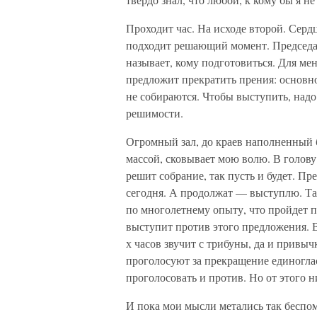
Проходит час. На исходе второй. Сердц
подходит решающий момент. Председат
называет, кому подготовиться. Для ме
предложит прекратить прения: основно
не собираются. Чтобы выступить, надо 
решимости.
Огромный зал, до краев наполненный 
массой, сковывает мою волю. В голов
решит собрание, так пусть и будет. Пр
сегодня. А продолжат — выступлю. Та
по многолетнему опыту, что пройдет п
выступит против этого предложения. В
х часов звучит с трибуны, да и привыч
проголосуют за прекращение единоглас
проголосовать и против. Но от этого н
И пока мои мысли метались так бесп