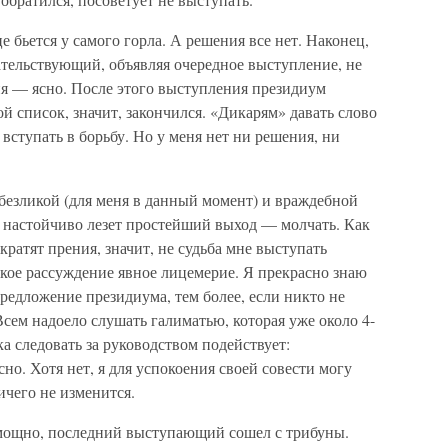
е бьется у самого горла. А решения все нет. Наконец,
ельствующий, объявляя очередное выступление, не
ня — ясно. После этого выступления президиум
й список, значит, закончился. «Дикарям» давать слово
вступать в борьбу. Но у меня нет ни решения, ни
безликой (для меня в данный момент) и враждебной
у настойчиво лезет простейший выход — молчать. Как
екратят прения, значит, не судьба мне выступать
кое рассуждение явное лицемерие. Я прекрасно знаю
редложение президиума, тем более, если никто не
сем надоело слушать галиматью, которая уже около 4-
ка следовать за руководством подействует:
но. Хотя нет, я для успокоения своей совести могу
ичего не изменится.
омощно, последний выступающий сошел с трибуны.