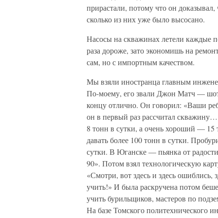
прирастали, потому что он доказывал,
сколько из них уже было высосано.
Насосы на скважинах летели каждые по
раза дороже, зато экономишь на ремон
сам, но с импортным качеством.
Мы взяли иностранца главным инжене
По-моему, его звали Джон Матч — шот
концу отлично. Он говорил: «Ваши реб
он в первый раз рассчитал скважину…
8 тонн в сутки, а очень хороший — 15 
давать более 100 тонн в сутки. Пробур
сутки. В Юганске — пьянка от радости.
90». Потом взял технологическую карт
«Смотри, вот здесь и здесь ошиблись, з
учить!» И была раскручена потом беш
учить бурильщиков, мастеров по подз
На базе Томского политехнического ин