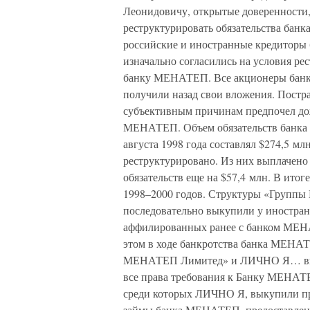
Леонидовичу, открытые доверенности,
реструктурировать обязательства ба
российские и иностранные кредиторы
изначально согласились на условия ре
банку МЕНАТЕП. Все акционеры банк
получили назад свои вложения. Постра
субъективным причинам предпочел дож
МЕНАТЕП. Объем обязательств банка
августа 1998 года составлял $274,5 мл
реструктурировано. Из них выплачено
обязательств еще на $57,4 млн. В и
1998–2000 годов. Структуры «Групп
последовательно выкупили у иностран
аффилированных ранее с банком МЕ
этом в ходе банкротства банка МЕН
МЕНАТЕП Лимитед» и ЛИЧНО Я… вык
все права требования к Банку МЕНАТЕ
среди которых ЛИЧНО Я, выкупили п
займы банка МЕНАТЕП, предоставле