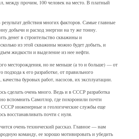
л, между прочим, 100 человек на место. В платный
результат действия многих факторов. Самые главные
ну добычи и расход энергии на ту же тонну.
ить денег в строительство скважины и
сколько из этой скважины можно будет добыть, и
одъем жидкости и выделение из нее нефти.
ого месторождения, но не меньше (а то и больше) — от
 подхода к его разработке, от правильного
качества буровых работ, насосов, их эксплуатации.
сь сделать очень много. Ведь и в СССР разработка
чно вспомнить Самотлор, где похоронили почти
е СССР инженерные и геологические службы еще
ь восстанавливать почти с нуля.
учится очень технический рассказ. Главное — нам
ародную команду, ее хорошо мотивировать и убедить