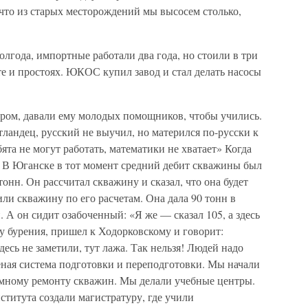
 что из старых месторождений мы высосем столько,
лгода, импортные работали два года, но стоили в три
те и простоях. ЮКОС купил завод и стал делать насосы
ром, давали ему молодых помощников, чтобы учились.
ландец, русский не выучил, но матерился по-русски к
ята не могут работать, математики не хватает» Когда
 В Юганске в тот момент средний дебит скважины был
тонн. Он рассчитал скважину и сказал, что она будет
или скважину по его расчетам. Она дала 90 тонн в
 А он сидит озабоченный: «Я же — сказал 105, а здесь
у бурения, пришел к Ходорковскому и говорит:
десь не заметили, тут лажа. Так нельзя! Людей надо
еная система подготовки и переподготовки. Мы начали
емному ремонту скважин. Мы делали учебные центры.
ститута создали магистратуру, где учили