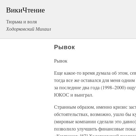
ВикиЧтение
Тюрьма и воля
Ходорковский Михаил
Рывок
Рывок
Еще какое-то время думала об этом, с
тогда все же оставался для меня одни
за последние два года (1998–2000) ощ
ЮКОС и выиграл.
Странным образом, именно кризис заста
обстоятельствах, возможно, ушло бы 
(мировые компании сделали это давно)
позволило улучшить финансовые пока
«Компания»[87] Ходорковский позднее 