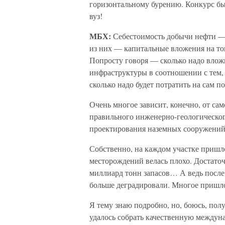
горизонтальному бурению. Конкурс бы
вуз!
МБХ:
Себестоимость добычи нефти — 
из них — капитальные вложения на тон
Попросту говоря — сколько надо влож
инфраструктуры в соотношении с тем, 
сколько надо будет потратить на сам п
Очень многое зависит, конечно, от сам
правильного инженерно-геологического
проектирования наземных сооружений, 
Собственно, на каждом участке пришло
месторождений велась плохо. Достато
миллиард тонн запасов… А ведь посл
больше деградировали. Многое пришлос
Я тему знаю подробно, но, боюсь, пол
удалось собрать качественную междун