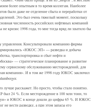
 моим более опытным в то время коллегам. Наиболее
тов было даже не отделение сбыта и переработки от
зделений. Это был очень тяжелый момент, поскольку
основная численность российских нефтяных компаний
ы не кризис 1998 года, то мне тогда вряд ли хватило бы
у управления. Консультировали компанию фирмы
е сформировались «ЮКОС ЭП» — разведка и добыча
отка, транспортировка и сбыт нефти и
Москва» — стратегическое планирование и развитие
ему сервисному обслуживанию месторождений, для
сная компания». И в том же 1998 году ЮКОС заключил
lumberger.
о лучше расскажет. Но просто, чтобы стало понятно.
 был 24 %. Если месторождение в 100 млн тонн, то
ржуи» и ЮКОС в конце дошли до цифры 65 %. И ЮКОС
ог не вести разведку, а при этом запасы его