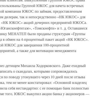
спользованы Группой ЮКОС для начета встречных
ой компании ЮКОС по займам, предоставленным
 дилерам, так и непосредственно «НК ЮКОС» для
тии «НК ЮКОС» акций дочерних предприятий ЮКОСа.
«Юганскнефтегазе», «Томскнефти» и т. д. Оставшиеся
банку МЕНАТЕП были проданы структурам «Группы
а в обмен на 4-процентный пакет акций «НК ЮКОС».
пой ЮКОС для завершения 100-процентной
дприятий, а также для мотивации менеджмента
знес-детищем Михаила Ходорковского. Даже ехидный
аписать о скандалах, которыми сопровождалось
 по поводу утонувшего через 10 дней после отзыва
ка, тем не менее констатировал: «Основной владелец
ела себя нестандартно: с ее помощью банк полностью
роме того, ЮКОС выкупил акции банка у акционеров —