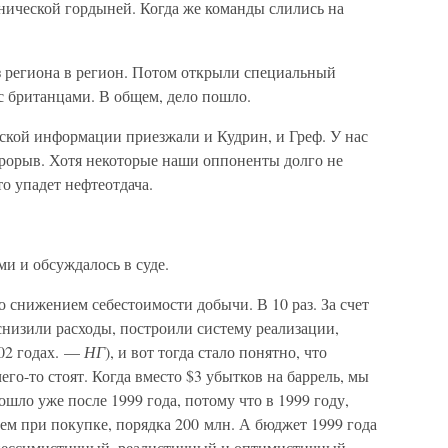
нической гордыней. Когда же команды слились на
 региона в регион. Потом открыли специальный
 с британцами. В общем, дело пошло.
ской информации приезжали и Кудрин, и Греф. У нас
рорыв. Хотя некоторые наши оппоненты долго не
то упадет нефтеотдача.
и и обсуждалось в суде.
снижением себестоимости добычи. В 10 раз. За счет
низили расходы, построили систему реализации,
002 годах. —
НГ
), и вот тогда стало понятно, что
его-то стоят. Когда вместо $3 убытков на баррель, мы
шло уже после 1999 года, потому что в 1999 году,
ем при покупке, порядка 200 млн. А бюджет 1999 года
: пессимистичный, реалистичный и оптимистичный.