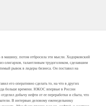
ев в машину, потом отбросила эти мысли. Ходорковский
м из олигархов, талантливым трудоголиком, сделавшим
утимый рывок в лидеры бизнеса. Он поставил на
вил его оперативно сделать то, на что в других
куда больше времени. ЮКОС впервые в России
 отделил добычу нефти от ее переработки и сбыта, что
затели. В интервью деловому еженедельнику
скажет: «Мне было проще: я не из „нефти“, и жесткие