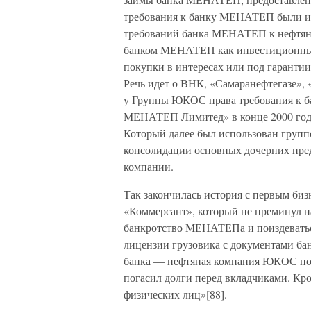
требования к банку МЕНАТЕП были и
требований банка МЕНАТЕП к нефтян
банком МЕНАТЕП как инвестиционным
покупки в интересах или под гаран
Речь идет о ВНК, «Самаранефтегазе», 
у Группы ЮКОС права требования к 
МЕНАТЕП Лимитед» в конце 2000 год
Который далее был использован груп
консолидации основных дочерних пре
компании.
Так закончилась история с первым би
«Коммерсант», который не преминул н
банкротство МЕНАТЕПа и поиздеваться
лицензии грузовика с документами бан
банка — нефтяная компания ЮКОС пов
погасил долги перед вкладчиками. К
физических лиц»[88].