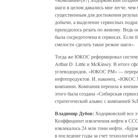
шаги в целом давались мне легче, чем
существенным для достижения результа
добычи, а выделение сервисных подра
приходилось резать по живому. Ведь 
была сосредоточена в сервисах. Если б
смелости сделать такие резкие шаги».
Тогда же ЮКОС реформировал систем
Arthur D. Little и McKinsey. В итог
углеводородов, «ЮКОС РМ» — перераб
нефтепродуктов. И, наконец, «ЮКОС 
компании. Компания перешла к внешн
этого была создана «Сибирская серви
стратегический альянс с компанией Sch
Владимир Дубов:
Ходорковский все эт
Коэффициент извлечения нефти в СССР
извлекалось 24 млн тонн нефти. «Бу
в последние годы за счет технологий м