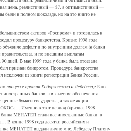
овая цена, реалистичный — $7, а оптимистичный —
мы были в полном шоколаде, но на это никто не
 большинством активов «Роспрома» и готовилась к
дил процедуру банкротства. Кризис 1998 года
о объявило дефолт и по внутренним долгам (а банки
е правительства), и по внешним выплатам
 90 дней. В мае 1999 года у банка была отозвана
он был признан банкротом. Процедура банкротства
был исключен из книги регистрации Банка России.
ром процессе против Ходорковского и Лебедева):
Банк
иностранных банков, а в качестве обеспечения
е ценные бумаги государства, а также акции
е ЮКОСа… Именно в этот период (кризиса 1998
 банка МЕНАТЕП стали все иностранные банки, в
 В конце 1998 года десятки российских и
банка МЕНАТЕП выдали лично мне, Лебедеву Платону