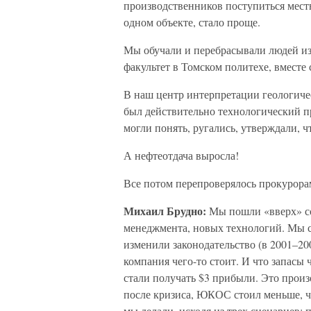
производственников поступиться мест
одном объекте, стало проще.
Мы обучали и перебрасывали людей из
факультет в Томском политехе, вместе
В наш центр интерпретации геологиче
был действительно технологический п
могли понять, ругались, утверждали, ч
А нефтеотдача выросла!
Все потом перепроверялось прокурорам
Михаил Брудно:
Мы пошли «вверх» со 
менеджмента, новых технологий. Мы с
изменили законодательство (в 2001–2
компания чего-то стоит. И что запасы ч
стали получать $3 прибыли. Это произо
после кризиса, ЮКОС стоил меньше, ч
мы делали, исходя из трех сценариев