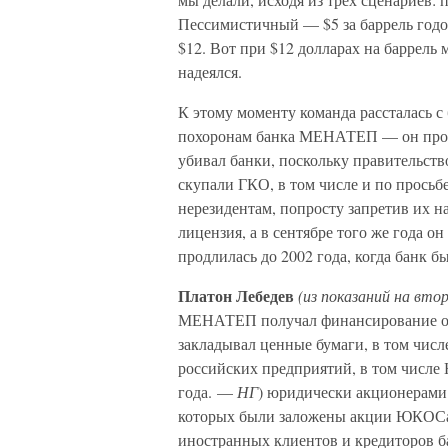
Пессимистичный — $5 за баррель год
$12. Вот при $12 долларах на баррель 
надеялся.
К этому моменту команда рассталась с
похоронам банка МЕНАТЕП — он прохо
убивал банки, поскольку правительств
скупали ГКО, в том числе и по просьб
нерезидентам, попросту запретив их на
лицензия, а в сентябре того же года 
продлилась до 2002 года, когда банк 
Платон Лебедев
(из показаний на вто
МЕНАТЕП получал финансирование от 
закладывал ценные бумаги, в том числ
российских предприятий, в том числ
года. —
НГ
) юридически акционерами
которых были заложены акции ЮКОСа…
иностранных клиентов и кредиторов 