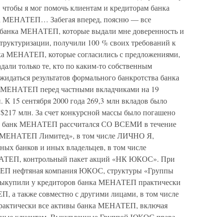
 чтобы я мог помочь клиентам и кредиторам банка
нка МЕНАТЕП… Забегая вперед, поясню — все
 банка МЕНАТЕП, которые выдали мне доверенность и
структуризации, получили 100 % своих требований к
а МЕНАТЕП, которые согласились с предложениями,
дали только те, кто по каким-то собственным
идаться результатов формального банкротства банка
 МЕНАТЕП перед частными вкладчиками на 19
н. К 15 сентября 2000 года 269,3 млн вкладов было
 $217 млн. За счет конкурсной массы было погашено
тоге банк МЕНАТЕП рассчитался СО ВСЕМИ в течение
ы МЕНАТЕП Лимитед», в том числе ЛИЧНО Я,
ных банков и иных владельцев, в том числе
НАТЕП, контрольный пакет акций «НК ЮКОС». При
АТЕП нефтяная компания ЮКОС, структуры «Группы
упили у кредиторов банка МЕНАТЕП практически
П, а также совместно с другими лицами, в том числе
рактически все активы банка МЕНАТЕП, включая
нные клиентам. Выкупленные Группой ЮКОС права