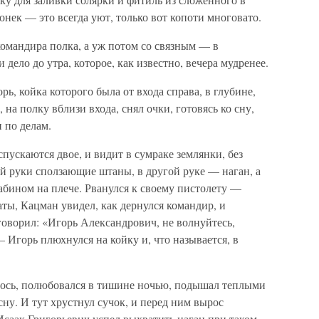
онек — это всегда уют, только вот копоти многовато.
омандира полка, а уж потом со связным — в
 дело до утра, которое, как известно, вечера мудренее.
ь, койка которого была от входа справа, в глубине,
, на полку вблизи входа, снял очки, готовясь ко сну,
 по делам.
пускаются двое, и видит в сумраке землянки, без
й руки сползающие штаны, в другой руке — наган, а
абином на плече. Рванулся к своему пистолету —
аты, Кацман увидел, как дернулся командир, и
оворил: «Игорь Александрович, не волнуйтесь,
 Игорь плюхнулся на койку и, что называется, в
алось, полюбовался в тишине ночью, подышал теплыми
у. И тут хрустнул сучок, и перед ним вырос
Исаак Григорьевич успел выхватить наган при таком