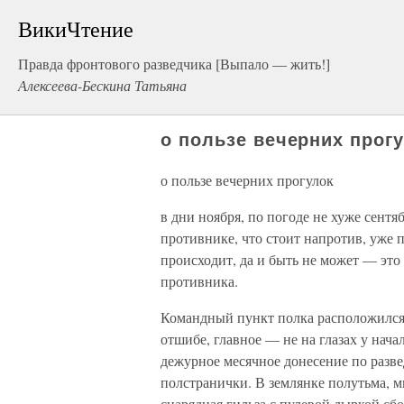
ВикиЧтение
Правда фронтового разведчика [Выпало — жить!]
Алексеева-Бескина Татьяна
о пользе вечерних прог
о пользе вечерних прогулок
в дни ноября, по погоде не хуже сентя
противнике, что стоит напротив, уже 
происходит, да и быть не может — эт
противника.
Командный пункт полка расположился в
отшибе, главное — не на глазах у нача
дежурное месячное донесение по разв
полстранички. В землянке полутьма, м
снарядная гильза с пулевой дыркой сб