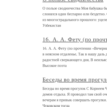
О пользе сводничества Моя бабушка был
слонялся один беспарно или бездетно.
из многострадального прошлого: уцел
Узбекистан
16. А. А. Фету (по про
16. А. А. Фету (по прочтении «Вечерн
в неясном отдаленье, Так в нашу даль 
радостней сверкающего дня, В неизъяс
Высокое поэта
Беседы во время прогул
Беседы во время прогулок С Корнеем 
домов отдыха. Я проводил там свой оч
вечерам я привык совершать прогулки. 
Чуковском тогда