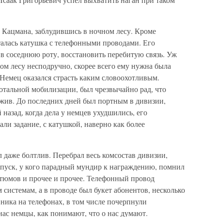
 Кацмана, заблудившись в ночном лесу. Кроме
лталась катушка с телефонными проводами. Его
 в соседнюю роту, восстановить перебитую связь. Уж
ом лесу несподручно, скорее всего ему нужна была
. Немец оказался страсть каким словоохотливым.
тальной мобилизации, был чрезвычайно рад, что
т жив. До последних дней был портным в дивизии,
 назад, когда дела у немцев ухудшились, его
али задание, с катушкой, наверно как более
 даже болтлив. Перебрал весь комсостав дивизии,
тпуск, у кого парадный мундир к награждению, помнил
стюмов и прочее и прочее. Телефонный провод
 системам, а в проводе был букет абонентов, несколько
вника на телефонах, в том числе почерпнули
нас немцы, как понимают, что о нас думают.