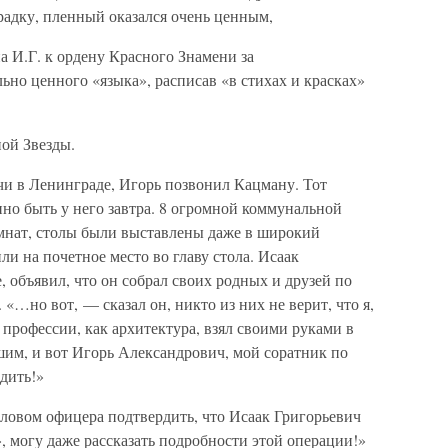
радку, пленный оказался очень ценным,
 И.Г. к ордену Красного Знамени за
но ценного «языка», расписав «в стихах и красках»
ой Звезды.
учи в Ленинграде, Игорь позвонил Кацману. Тот
но быть у него завтра. 8 огромной коммунальной
омнат, столы были выставлены даже в широкий
и на почетное место во главу стола. Исаак
, объявил, что он собрал своих родных и друзей по
«…но вот, — сказал он, никто из них не верит, что я,
профессии, как архитектура, взял своими руками в
шим, и вот Игорь Александрович, мой соратник по
рдить!»
словом офицера подтвердить, что Исаак Григорьевич
, могу даже рассказать подробности этой операции!»