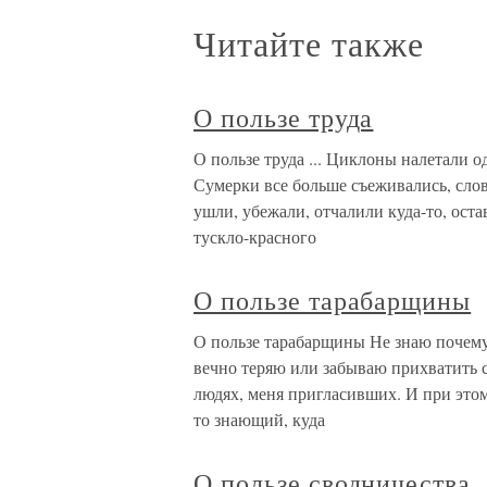
Читайте также
О пользе труда
О пользе труда ... Циклоны налетали о
Сумерки все больше съеживались, слов
ушли, убежали, отчалили куда-то, оста
тускло-красного
О пользе тарабарщины
О пользе тарабарщины Не знаю почему,
вечно теряю или забываю прихватить с
людях, меня пригласивших. И при этом 
то знающий, куда
О пользе сводничества