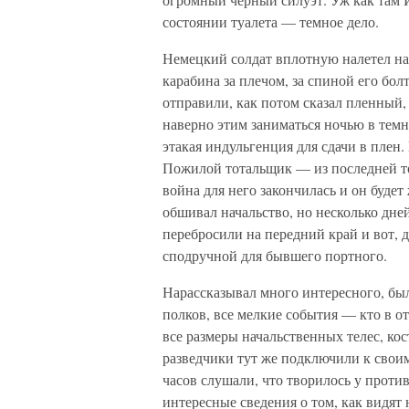
состоянии туалета — темное дело.
Немецкий солдат вплотную налетел на
карабина за плечом, за спиной его бо
отправили, как потом сказал пленный,
наверно этим заниматься ночью в темн
этакая индульгенция для сдачи в плен
Пожилой тотальщик — из последней то
война для него закончилась и он буде
обшивал начальство, но несколько дней
перебросили на передний край и вот, д
сподручной для бывшего портного.
Нарассказывал много интересного, был
полков, все мелкие события — кто в о
все размеры начальственных телес, ко
разведчики тут же подключили к своим
часов слушали, что творилось у проти
интересные сведения о том, как видят 