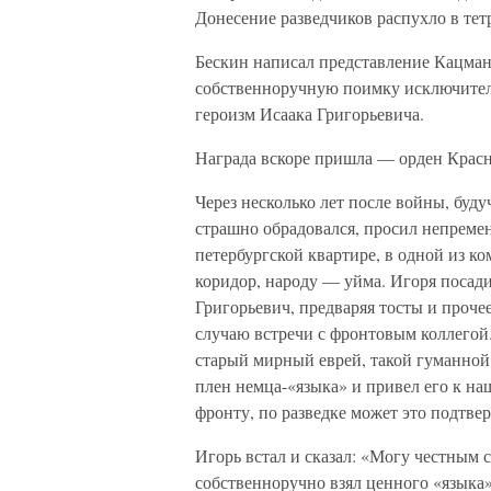
Донесение разведчиков распухло в тет
Бескин написал представление Кацмана
собственноручную поимку исключитель
героизм Исаака Григорьевича.
Награда вскоре пришла — орден Красн
Через несколько лет после войны, буд
страшно обрадовался, просил непремен
петербургской квартире, в одной из к
коридор, народу — уйма. Игоря посадил
Григорьевич, предваряя тосты и прочее
случаю встречи с фронтовым коллегой. 
старый мирный еврей, такой гуманной 
плен немца-«языка» и привел его к на
фронту, по разведке может это подтве
Игорь встал и сказал: «Могу честным 
собственноручно взял ценного «языка»