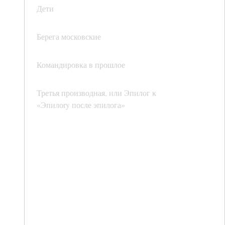
Дети
Берега московские
Командировка в прошлое
Третья производная, или Эпилог к
«Эпилоry после эпилога»