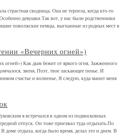
а страстная сводница. Она не терпела, когда кто-то
 Особенно девушки.Так вот, у нас были родственники
евшие поволжские немцы, выгнанные из родных мест в
чтении «Вечерних огней»)
их огней») Как дым бежит от яркого огня, Зажженного
домчалося, звеня, Поэт, твое ласкающее пенье. И
нимом счастье и волненье, Я следую, куда манит меня
ок
Чуковским я встречался в одном из подмосковных
ередной отпуск. Он тоже приезжал туда отдыхать.По
В доме отдыха, когда было время, делал это и днем. В