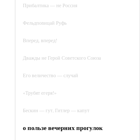
Прибалтика — не Россия
Фельдпоnицай Руфь
Вперед, вперед!
Дважды не Герой Советского Союза
Его величество — случай
«Трубят егеря!»
Бескин — гут, Гитлер — капут
о пользе вечерних прогулок