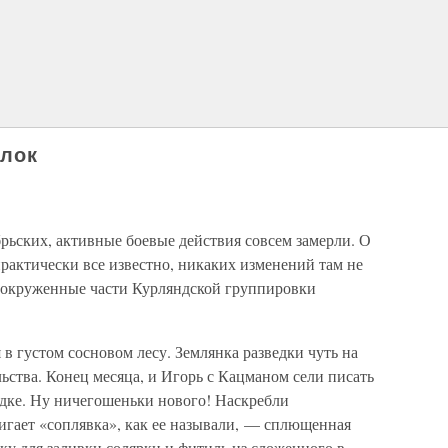
улок
брьских, активные боевые действия совсем замерли. О
практически все известно, никаких изменений там не
о окруженные части Курляндской группировки
 густом сосновом лесу. Землянка разведки чуть на
льства. Конец месяца, и Игорь с Кацманом сели писать
едке. Ну ничегошеньки нового! Наскребли
игает «соплявка», как ее называли, — сплющенная
оку для заливки солярки и фитиль из сложенного в