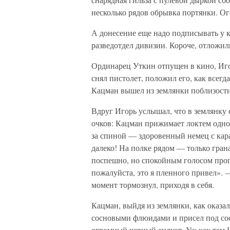
несколько рядов обрывка портянки. Ог
А донесение еще надо подписывать у к
разведотдел дивизии. Короче, отложили
Ординарец Уткин отпущен в кино, Игор
снял пистолет, положил его, как всегда
Кацман вышел из землянки поблизости
Вдруг Игорь услышал, что в землянку с
очков: Кацман прижимает локтем одно
за спиной — здоровенный немец с кар
далеко! На полке рядом — только гран
поспешно, но спокойным голосом прог
пожалуйста, это я пленного привел». —
момент тормознул, приходя в себя.
Кацман, выйдя из землянки, как оказ
сосновыми флюидами и присел под сосн
огромный черный силуэт. Уж как там 