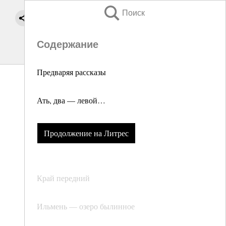
Поиск
Содержание
Предваряя рассказы
Ать, два — левой…
Продолжение на Литрес
Край передний
Ильмень — озеро былинное