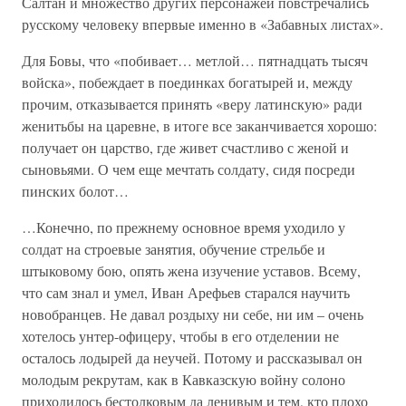
Салтан и множество других персонажей повстречались
русскому человеку впервые именно в «Забавных листах».
Для Бовы, что «побивает… метлой… пятнадцать тысяч
войска», побеждает в поединках богатырей и, между
прочим, отказывается принять «веру латинскую» ради
женитьбы на царевне, в итоге все заканчивается хорошо:
получает он царство, где живет счастливо с женой и
сыновьями. О чем еще мечтать солдату, сидя посреди
пинских болот…
…Конечно, по прежнему основное время уходило у
солдат на строевые занятия, обучение стрельбе и
штыковому бою, опять жена изучение уставов. Всему,
что сам знал и умел, Иван Арефьев старался научить
новобранцев. Не давал роздыху ни себе, ни им – очень
хотелось унтер-офицеру, чтобы в его отделении не
осталось лодырей да неучей. Потому и рассказывал он
молодым рекрутам, как в Кавказскую войну солоно
приходилось бестолковым да ленивым и тем, кто плохо