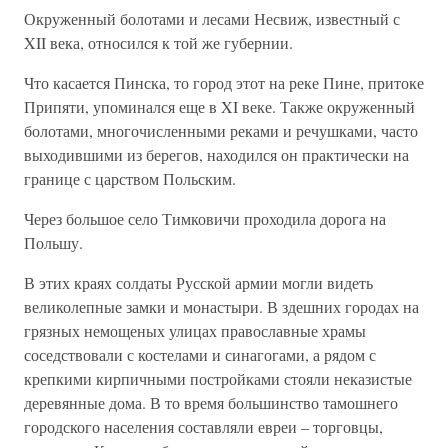
Окруженный болотами и лесами Несвиж, известный с
XII века, относился к той же губернии.
Что касается Пинска, то город этот на реке Пине, притоке
Припяти, упоминался еще в XI веке. Также окруженный
болотами, многочисленными реками и речушками, часто
выходившими из берегов, находился он практически на
границе с царством Польским.
Через большое село Тимковичи проходила дорога на
Польшу.
В этих краях солдаты Русской армии могли видеть
великолепные замки и монастыри. В здешних городах на
грязных немощеных улицах православные храмы
соседствовали с костелами и синагогами, а рядом с
крепкими кирпичными постройками стояли неказистые
деревянные дома. В то время большинство тамошнего
городского населения составляли евреи – торговцы,