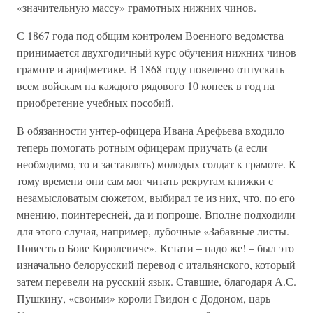
«значительную массу» грамотных нижних чинов.
С 1867 года под общим контролем Военного ведомства
принимается двухгодичный курс обучения нижних чинов
грамоте и арифметике. В 1868 году повелено отпускать
всем войскам на каждого рядового 10 копеек в год на
приобретение учебных пособий.
В обязанности унтер-офицера Ивана Арефьева входило
теперь помогать ротным офицерам приучать (а если
необходимо, то и заставлять) молодых солдат к грамоте. К
тому времени они сам мог читать рекрутам книжки с
незамысловатым сюжетом, выбирал те из них, что, по его
мнению, поинтересней, да и попроще. Вполне подходили
для этого случая, например, лубочные «Забавные листы.
Повесть о Бове Королевиче». Кстати – надо же! – был это
изначально белорусский перевод с итальянского, который
затем перевели на русский язык. Ставшие, благодаря А.С.
Пушкину, «своими» короли Гвидон с Додоном, царь