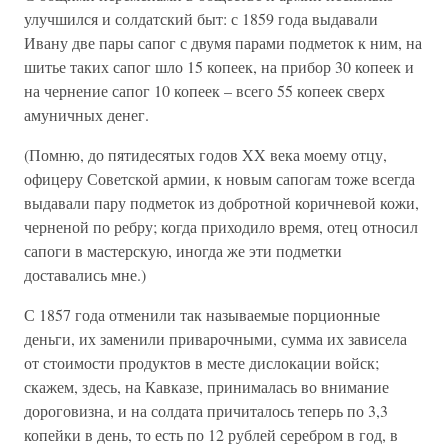
улучшился и солдатский быт: с 1859 года выдавали
Ивану две пары сапог с двумя парами подметок к ним, на
шитье таких сапог шло 15 копеек, на прибор 30 копеек и
на чернение сапог 10 копеек – всего 55 копеек сверх
амуничных денег.
(Помню, до пятидесятых годов XX века моему отцу,
офицеру Советской армии, к новым сапогам тоже всегда
выдавали пару подметок из добротной коричневой кожи,
черненой по ребру; когда приходило время, отец относил
сапоги в мастерскую, иногда же эти подметки
доставались мне.)
С 1857 года отменили так называемые порционные
деньги, их заменили приварочными, сумма их зависела
от стоимости продуктов в месте дислокации войск;
скажем, здесь, на Кавказе, принималась во внимание
дороговизна, и на солдата причиталось теперь по 3,3
копейки в день, то есть по 12 рублей серебром в год, в