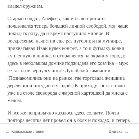
владел оружием.
Старый солдат, Арефьев, как и было принято,
пользовался теперь большей личной свободой, мог чаще
покидать роту, да и время наступило мирное. В
воскресенье, начистив еще раз пуговицы на мундире,
прихватывал Иван кулек конфет, а то и бутылку водки,
купленную в шинке, и отправлялся на окраину города;
здесь в небольшом домике поджидала его хозяйка – муж
ее так и не вернулся после Дунайской кампании.
(Познакомились они на рынке, где торговала женщина
деревянной посудой и ягодой.) К приходу гостя стояли
уже на столе сковорода с жареной картошкой да миска с
медом.
И все же непривычно казалось здесь солдату. Почти
полтора десятка лет провел он в боях и походах, и теперь
такая жизнь, ровная да спокойная, не то чтобы тяготила,
←
→
Кавказская линия
Дядька
но стала приедаться – считай, порядком уж отдохнул за