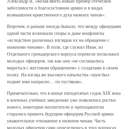
Александр II, «желая явить новый пример отеческой
заботливости о благосостоянии армии и в видах
возвышения нравственного духа нижних чинов».
Впрочем, и раньше иногда бывало, что между офицерами
одной части возникали споры и даже конфликты
«вследствие различных взглядов их на обращение с
нижними чинами». В полк, где служил Иван, из
Отдельного гренадерского корпуса перевели нескольких
молодых офицеров, так как они «не соглашались
мириться с жестоким обращением» с солдатами в своем
полку. На взгляд же высокого начальства «шум был
поднят ими напрасно… по пустякам».
Примечательно, что в конце пятидесятых годов XIX века
в военных учебных заведениях уже появлялись ростки
нового, некоторые воспитатели и преподаватели
старались привить будущим офицерам Русской армии
уважительное отношение к нижним чинам. Часть
молодых офицеров сами определялись в этих вопросах,