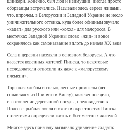
шинкари. Конечно, был люд и неимущий, иногда просто
оборванцы встречались. Называли здесь евреев жидами,
что, впрочем, в Белоруссии и Западной Украине не несло
уничижительного оттенка, куда более обидным звучало
«кацап» для русского или «хохол» для малоросса. В
местечках Западной Украины слово «жид» и вовсе
сохранялось как самоназвание вплоть до начала XX века.
Села и деревни населяли в основном белорусы. А что
касается коренных жителей Пинска, то некоторые
исследователи относили их даже к «малорусскому
племени».
Торговля хлебом и солью, лесные промыслы (лес
сплавлялся из Припяти в Вислу), кожевенное дело,
изготовление деревянной посуды, пчеловодство в
Полесье, рыбная ловля и охота в окрестностях Пинска
столетиями определяли жизнь и быт местных жителей.
Многое здесь поначалу вызывало удивление солдата: