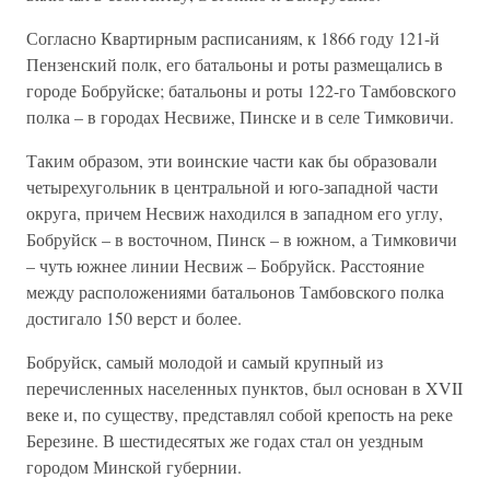
Согласно Квартирным расписаниям, к 1866 году 121-й
Пензенский полк, его батальоны и роты размещались в
городе Бобруйске; батальоны и роты 122-го Тамбовского
полка – в городах Несвиже, Пинске и в селе Тимковичи.
Таким образом, эти воинские части как бы образовали
четырехугольник в центральной и юго-западной части
округа, причем Несвиж находился в западном его углу,
Бобруйск – в восточном, Пинск – в южном, а Тимковичи
– чуть южнее линии Несвиж – Бобруйск. Расстояние
между расположениями батальонов Тамбовского полка
достигало 150 верст и более.
Бобруйск, самый молодой и самый крупный из
перечисленных населенных пунктов, был основан в XVII
веке и, по существу, представлял собой крепость на реке
Березине. В шестидесятых же годах стал он уездным
городом Минской губернии.