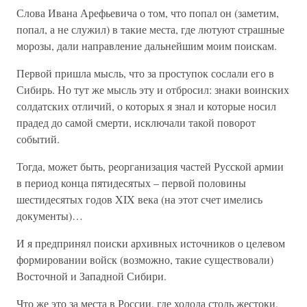
Слова Ивана Арефьевича о том, что попал он (заметим,
попал, а не служил) в такие места, где лютуют страшные
морозы, дали направление дальнейшим моим поискам.
Первой пришла мысль, что за проступок сослали его в
Сибирь. Но тут же мысль эту и отбросил: знаки воинских
солдатских отличий, о которых я знал и которые носил
прадед до самой смерти, исключали такой поворот
событий.
Тогда, может быть, реорганизация частей Русской армии
в период конца пятидесятых – первой половины
шестидесятых годов XIX века (на этот счет имелись
документы)…
И я предпринял поиски архивных источников о целевом
формировании войск (возможно, такие существовали)
Восточной и Западной Сибири.
Что же это за места в России, где холода столь жестоки,