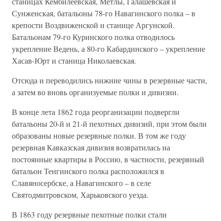
станицах Кембилеевская, Метлы, Галашевская и
Сунженская, батальоны 78-го Навагинского полка – в
крепости Воздвиженской и станице Аргунской.
Батальонам 79-го Куринского полка отводилось
укрепление Ведень, а 80-го Кабардинского – укрепление
Хасав-Юрт и станица Николаевская.
Отсюда и переводились нижние чины в резервные части,
а затем во вновь организуемые полки и дивизии.
В конце лета 1862 года реорганизации подвергли
батальоны 20-й и 21-й пехотных дивизий, при этом были
образованы новые резервные полки. В том же году
резервная Кавказская дивизия возвратилась на
постоянные квартиры в Россию, в частности, резервный
батальон Тенгинского полка расположился в
Славяносербске, а Навагинского – в селе
Святодмитровском, Харьковского уезда.
В 1863 году резервные пехотные полки стали