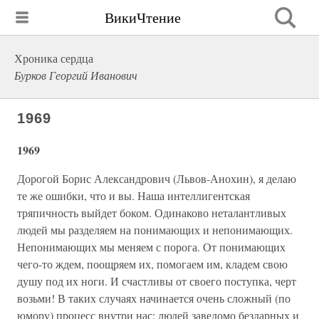
ВикиЧтение
Хроника сердца
Бурков Георгий Иванович
1969
1969
Дорогой Борис Александрович (Львов-Анохин), я делаю
те же ошибки, что и вы. Наша интеллигентская
тряпичность выйдет боком. Одинаково неталантливых
людей мы разделяем на понимающих и непонимающих.
Непонимающих мы меняем с порога. От понимающих
чего-то ждем, поощряем их, помогаем им, кладем свою
душу под их ноги. И счастливы от своего поступка, черт
возьми! В таких случаях начинается очень сложный (по
юмору) процесс внутри нас: людей заведомо бездарных и