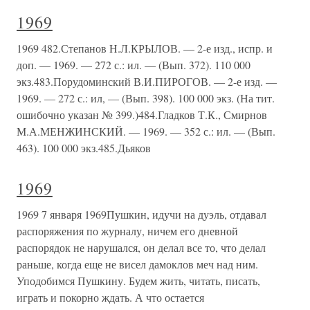
1969
1969 482.Степанов H.Л.КРЫЛОВ. — 2-е изд., испр. и
доп. — 1969. — 272 с.: ил. — (Вып. 372). 110 000
экз.483.Порудоминский В.И.ПИРОГОВ. — 2-е изд. —
1969. — 272 с.: ил, — (Вып. 398). 100 000 экз. (На тит.
ошибочно указан № 399.)484.Гладков Т.К., Смирнов
М.А.МЕНЖИНСКИЙ. — 1969. — 352 с.: ил. — (Вып.
463). 100 000 экз.485.Дьяков
1969
1969 7 января 1969Пушкин, идучи на дуэль, отдавал
распоряжения по журналу, ничем его дневной
распорядок не нарушался, он делал все то, что делал
раньше, когда еще не висел дамоклов меч над ним.
Уподобимся Пушкину. Будем жить, читать, писать,
играть и покорно ждать. А что остается