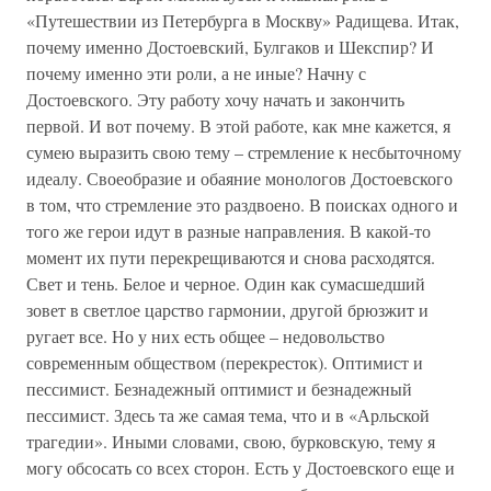
«Путешествии из Петербурга в Москву» Радищева. Итак,
почему именно Достоевский, Булгаков и Шекспир? И
почему именно эти роли, а не иные? Начну с
Достоевского. Эту работу хочу начать и закончить
первой. И вот почему. В этой работе, как мне кажется, я
сумею выразить свою тему – стремление к несбыточному
идеалу. Своеобразие и обаяние монологов Достоевского
в том, что стремление это раздвоено. В поисках одного и
того же герои идут в разные направления. В какой-то
момент их пути перекрещиваются и снова расходятся.
Свет и тень. Белое и черное. Один как сумасшедший
зовет в светлое царство гармонии, другой брюзжит и
ругает все. Но у них есть общее – недовольство
современным обществом (перекресток). Оптимист и
пессимист. Безнадежный оптимист и безнадежный
пессимист. Здесь та же самая тема, что и в «Арльской
трагедии». Иными словами, свою, бурковскую, тему я
могу обсосать со всех сторон. Есть у Достоевского еще и