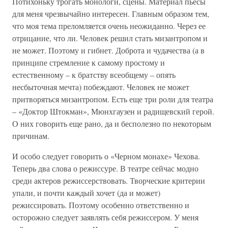
Потихоньку трогать монологи, сцены. Материал пьесы
для меня чрезвычайно интересен. Главным образом тем,
что моя тема преломляется очень неожиданно. Через ее
отрицание, что ли. Человек решил стать мизантропом и
не может. Поэтому и гибнет. Доброта и чудачества (а в
принципе стремление к самому простому и
естественному – к братству всеобщему – опять
несбыточная мечта) побеждают. Человек не может
притворяться мизантропом. Есть еще три роли для театра
– «Доктор Штокман», Мюнхгаузен и радищевский герой.
О них говорить еще рано, да и бесполезно по некоторым
причинам.
И особо следует говорить о «Черном монахе» Чехова.
Теперь два слова о режиссуре. В театре сейчас модно
среди актеров режиссерствовать. Творческие критерии
упали, и почти каждый хочет (да и может)
режиссировать. Поэтому особенно ответственно и
осторожно следует заявлять себя режиссером. У меня