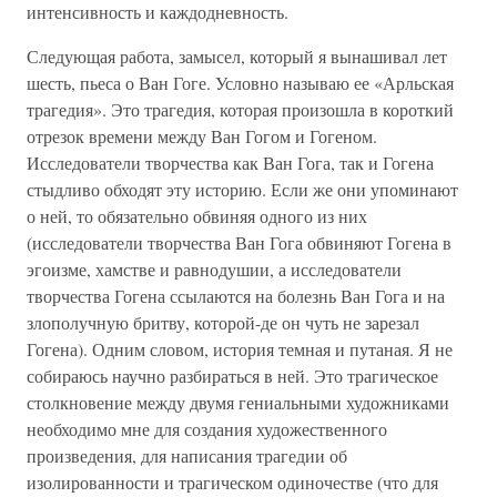
интенсивность и каждодневность.
Следующая работа, замысел, который я вынашивал лет
шесть, пьеса о Ван Гоге. Условно называю ее «Арльская
трагедия». Это трагедия, которая произошла в короткий
отрезок времени между Ван Гогом и Гогеном.
Исследователи творчества как Ван Гога, так и Гогена
стыдливо обходят эту историю. Если же они упоминают
о ней, то обязательно обвиняя одного из них
(исследователи творчества Ван Гога обвиняют Гогена в
эгоизме, хамстве и равнодушии, а исследователи
творчества Гогена ссылаются на болезнь Ван Гога и на
злополучную бритву, которой-де он чуть не зарезал
Гогена). Одним словом, история темная и путаная. Я не
собираюсь научно разбираться в ней. Это трагическое
столкновение между двумя гениальными художниками
необходимо мне для создания художественного
произведения, для написания трагедии об
изолированности и трагическом одиночестве (что для