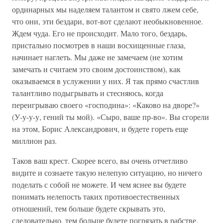
ординарных мы наделяем талантом и свято лжем себе,
что они, эти бездари, вот-вот сделают необыкновенное.
Ждем чуда. Его не происходит. Мало того, бездарь,
пристально посмотрев в наши восхищенные глаза,
начинает наглеть. Мы даже не замечаем (не хотим
замечать и считаем это своим достоинством), как
оказываемся в услужении у них. Я так прямо счастлив
талантливо подыгрывать и стесняюсь, когда
переигрываю своего «господина»: «Каково на дворе?»
(У-у-у-у, гений ты мой). «Сыро, ваше пр-во». Вы сгорели
на этом, Борис Александрович, и будете гореть еще
миллион раз.
Таков ваш крест. Скорее всего, вы очень отчетливо
видите и сознаете такую нелепую ситуацию, но ничего
поделать с собой не можете. И чем яснее вы будете
понимать нелепость таких противоестественных
отношений, тем больше будете скрывать это,
следовательно, тем больше будете погрязать в рабстве.