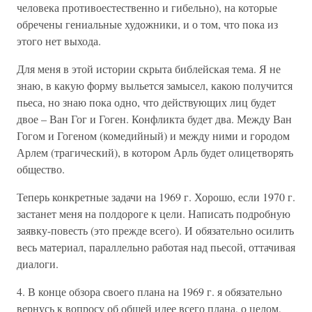
человека противоестественно и гибельно), на которые
обречены гениальные художники, и о том, что пока из
этого нет выхода.
Для меня в этой истории скрыта библейская тема. Я не
знаю, в какую форму выльется замысел, какою получится
пьеса, но знаю пока одно, что действующих лиц будет
двое – Ван Гог и Гоген. Конфликта будет два. Между Ван
Гогом и Гогеном (комедийный) и между ними и городом
Арлем (трагический), в котором Арль будет олицетворять
общество.
Теперь конкретные задачи на 1969 г. Хорошо, если 1970 г.
застанет меня на полдороге к цели. Написать подробную
заявку-повесть (это прежде всего). И обязательно осилить
весь материал, параллельно работая над пьесой, оттачивая
диалоги.
4. В конце обзора своего плана на 1969 г. я обязательно
вернусь к вопросу об общей идее всего плана, о целом,