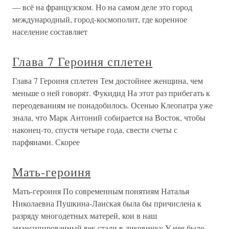
— всё на французском. Но на самом деле это город
международный, город-космополит, где коренное
население составляет
Глава 7 Героиня сплетен
Глава 7 Героиня сплетен Тем достойнее женщина, чем
меньше о ней говорят. Фукидид На этот раз прибегать к
переодеваниям не понадобилось. Осенью Клеопатра уже
знала, что Марк Антоний собирается на Восток, чтобы
наконец-то, спустя четыре года, свести счеты с
парфянами. Скорее
Мать-героиня
Мать-героиня По современным понятиям Наталья
Николаевна Пушкина-Ланская была бы причислена к
разряду многодетных матерей, кои в наш
эмансипированный век стали в диковинку.У нее было