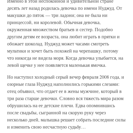
Именно в этой неспокойной и удивительной стране
десять лет назад родилась девочка по имени Нуджуд. От
макушки до пяток — три ладони; она не была ни
принцессой, ни королевой. Обычная девочка,
окруженная множеством братьев и сестер. Подобно
другим детям ее возраста, она любит играть в прятки и
обожает шоколад. Нуджуд может часами смотреть
мультики и хочет быть похожей на черепашку, потому
что никогда не видела моря. Когда девочка улыбается, на
левой щечке у нее появляется маленькая ямочка.
Но наступил холодный серый вечер февраля 2008 года, и
озорные глаза Нуджуд наполнились горькими слезами:
отец объявил, что отдает ее в жены мужчине, который в
три раза старше девочки. Словно вся тяжесть мира разом
обрушилась на ее детские плечи. Едва опомнившись
после свадьбы, сыгранной на скорую руку через
несколько дней, малышка решает собрать последние силы
и изменить свою несчастную судьбу…