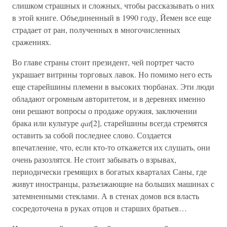
слишком страшных и сложных, чтобы рассказывать о них
в этой книге. Объединенный в 1990 году, Йемен все еще
страдает от ран, полученных в многочисленных
сражениях.
Во главе страны стоит президент, чей портрет часто
украшает витрины торговых лавок. Но помимо него есть
еще старейшины племени в высоких тюрбанах. Эти люди
обладают огромным авторитетом, и в деревнях именно
они решают вопросы о продаже оружия, заключении
брака или культуре
qat
[2], старейшины всегда стремятся
оставить за собой последнее слово. Создается
впечатление, что, если кто-то откажется их слушать, они
очень разозлятся. Не стоит забывать о взрывах,
периодически гремящих в богатых кварталах Саны, где
живут иностранцы, разъезжающие на больших машинах с
затемненными стеклами. А в стенах домов вся власть
сосредоточена в руках отцов и старших братьев…