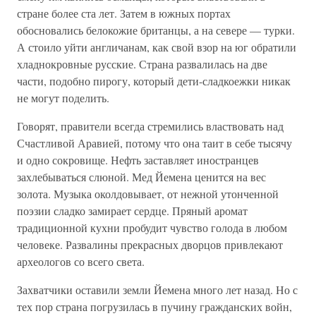
стране более ста лет. Затем в южных портах
обосновались белокожие британцы, а на севере — турки.
А стоило уйти англичанам, как свой взор на юг обратили
хладнокровные русские. Страна развалилась на две
части, подобно пирогу, который дети-сладкоежки никак
не могут поделить.
Говорят, правители всегда стремились властвовать над
Счастливой Аравией, потому что она таит в себе тысячу
и одно сокровище. Нефть заставляет иностранцев
захлебываться слюной. Мед Йемена ценится на вес
золота. Музыка околдовывает, от нежной утонченной
поэзии сладко замирает сердце. Пряный аромат
традиционной кухни пробудит чувство голода в любом
человеке. Развалины прекрасных дворцов привлекают
археологов со всего света.
Захватчики оставили земли Йемена много лет назад. Но с
тех пор страна погрузилась в пучину гражданских войн,