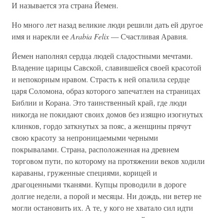
И называется эта страна Йемен.
Но много лет назад великие люди решили дать ей другое
имя и нарекли ее
Arabia Felix
— Счастливая Аравия.
Йемен наполнял сердца людей сладостными мечтами.
Владение царицы Савской, славившейся своей красотой
и непокорным нравом. Страсть к ней опалила сердце
царя Соломона, образ которого запечатлен на страницах
Библии и Корана. Это таинственный край, где люди
никогда не покидают своих домов без изящно изогнутых
клинков, гордо заткнутых за пояс, а женщины прячут
свою красоту за непроницаемыми черными
покрывалами. Страна, расположенная на древнем
торговом пути, по которому на протяжении веков ходили
караваны, груженные специями, корицей и
драгоценными тканями. Купцы проводили в дороге
долгие недели, а порой и месяцы. Ни дождь, ни ветер не
могли остановить их. А те, у кого не хватало сил идти