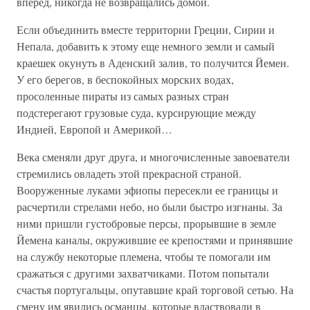
вперед, никогда не возвращались домой.
Если объединить вместе территории Греции, Сирии и
Непала, добавить к этому еще немного земли и самый
краешек окунуть в Аденский залив, то получится Йемен.
У его берегов, в беспокойных морских водах,
просоленные пираты из самых разных стран
подстерегают грузовые суда, курсирующие между
Индией, Европой и Америкой…
Века сменяли друг друга, и многочисленные завоеватели
стремились овладеть этой прекрасной страной.
Вооруженные луками эфиопы пересекли ее границы и
расчертили стрелами небо, но были быстро изгнаны. За
ними пришли густобровые персы, прорывшие в земле
Йемена каналы, окружившие ее крепостями и принявшие
на службу некоторые племена, чтобы те помогали им
сражаться с другими захватчиками. Потом попытали
счастья португальцы, опутавшие край торговой сетью. На
смену им явились османцы, которые властвовали в