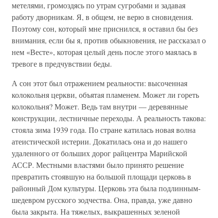
метелями, громоздясь по утрам сугробами и задавая
работу дворникам. Я, в общем, не верю в сновидения.
Поэтому сон, который мне приснился, я оставил бы без
внимания, если бы я, против обыкновения, не рассказал о
нем «Весте», которая целый день после этого маялась в
тревоге в предчувствии беды.
А сон этот был отражением реальности: высоченная
колокольня церкви, объятая пламенем. Может ли гореть
колокольня? Может. Ведь там внутри — деревянные
конструкции, лестничные переходы. А реальность такова:
стояла зима 1939 года. По стране катилась новая волна
атеистической истерии. Докатилась она и до нашего
удаленного от больших дорог райцентра Марийской
АССР. Местными властями было принято решение
превратить стоявшую на большой площади церковь в
районный Дом культуры. Церковь эта была подлинным-
шедевром русского зодчества. Она, правда, уже давно
была закрыта. На тяжелых, выкрашенных зеленой