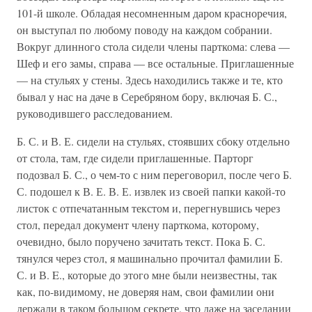
101-й школе. Обладая несомненным даром красноречия,
он выступал по любому поводу на каждом собрании.
Вокруг длинного стола сидели члены парткома: слева —
Шеф и его замы, справа — все остальные. Приглашенные
— на стульях у стены. Здесь находились также и те, кто
бывал у нас на даче в Серебряном бору, включая Б. С.,
руководившего расследованием.
Б. С. и В. Е. сидели на стульях, стоявших сбоку отдельно
от стола, там, где сидели приглашенные. Парторг
подозвал Б. С., о чем-то с ним переговорил, после чего Б.
С. подошел к В. Е. В. Е. извлек из своей папки какой-то
листок с отпечатанным текстом и, перегнувшись через
стол, передал документ члену парткома, которому,
очевидно, было поручено зачитать текст. Пока Б. С.
тянулся через стол, я машинально прочитал фамилии Б.
С. и В. E., которые до этого мне были неизвестны, так
как, по-видимому, не доверяя нам, свои фамилии они
держали в таком большом секрете, что даже на заседании