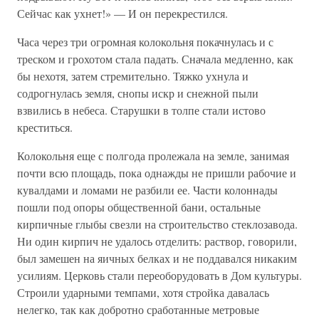
Сейчас как ухнет!» — И он перекрестился.
Часа через три огромная колокольня покачнулась и с
треском и грохотом стала падать. Сначала медленно, как
бы нехотя, затем стремительно. Тяжко ухнула и
содрогнулась земля, снопы искр и снежной пыли
взвились в небеса. Старушки в толпе стали истово
креститься.
Колокольня еще с полгода пролежала на земле, занимая
почти всю площадь, пока однажды не пришли рабочие и
кувалдами и ломами не разбили ее. Части колоннады
пошли под опоры общественной бани, остальные
кирпичные глыбы свезли на строительство стеклозавода.
Ни один кирпич не удалось отделить: раствор, говорили,
был замешен на яичных белках и не поддавался никаким
усилиям. Церковь стали переоборудовать в Дом культуры.
Строили ударными темпами, хотя стройка давалась
нелегко, так как добротно сработанные метровые