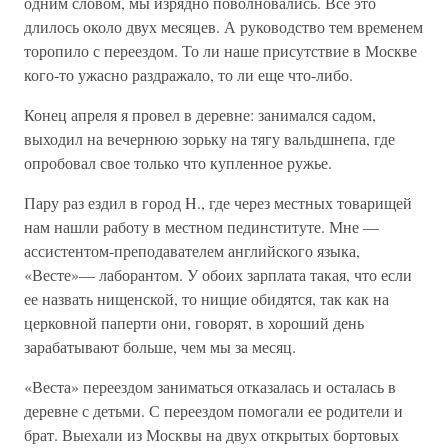
одним словом, мы изрядно поволновались. Все это
длилось около двух месяцев. А руководство тем временем
торопило с переездом. То ли наше присутствие в Москве
кого-то ужасно раздражало, то ли еще что-либо.
Конец апреля я провел в деревне: занимался садом,
выходил на вечернюю зорьку на тягу вальдшнепа, где
опробовал свое только что купленное ружье.
Пару раз ездил в город H., где через местных товарищей
нам нашли работу в местном пединституте. Мне —
ассистентом-преподавателем английского языка,
«Весте»— лаборантом. У обоих зарплата такая, что если
ее назвать нищенской, то нищие обидятся, так как на
церковной паперти они, говорят, в хороший день
зарабатывают больше, чем мы за месяц.
«Веста» переездом заниматься отказалась и осталась в
деревне с детьми. С переездом помогали ее родители и
брат. Выехали из Москвы на двух открытых бортовых