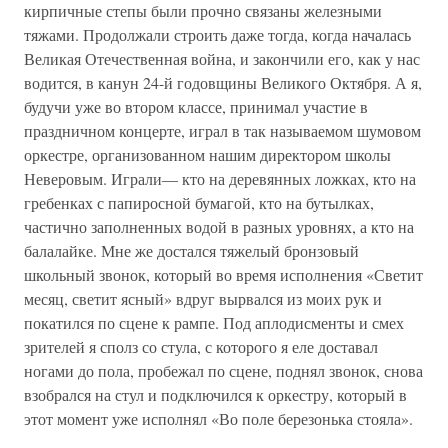
кирпичные степы были прочно связаны железными
тяжами. Продолжали строить даже тогда, когда началась
Великая Отечественная война, и закончили его, как у нас
водится, в канун 24-й годовщины Великого Октября. А я,
будучи уже во втором классе, принимал участие в
праздничном концерте, играл в так называемом шумовом
оркестре, организованном нашим директором школы
Неверовым. Играли— кто на деревянных ложках, кто на
гребенках с папиросной бумагой, кто на бутылках,
частично заполненных водой в разных уровнях, а кто на
балалайке. Мне же достался тяжелый бронзовый
школьный звонок, который во время исполнения «Светит
месяц, светит ясный» вдруг вырвался из моих рук и
покатился по сцене к рампе. Под аплодисменты и смех
зрителей я сполз со стула, с которого я еле доставал
ногами до пола, пробежал по сцене, поднял звонок, снова
взобрался на стул и подключился к оркестру, который в
этот момент уже исполнял «Во поле березонька стояла».