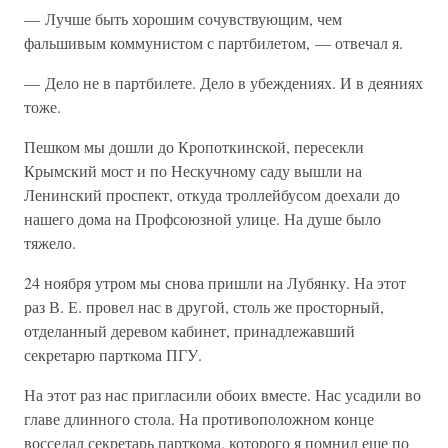
— Лучше быть хорошим сочувствующим, чем
фальшивым коммунистом с партбилетом, — отвечал я.
— Дело не в партбилете. Дело в убеждениях. И в деяниях
тоже.
Пешком мы дошли до Кропоткинской, пересекли
Крымский мост и по Нескучному саду вышли на
Ленинский проспект, откуда троллейбусом доехали до
нашего дома на Профсоюзной улице. На душе было
тяжело.
24 ноября утром мы снова пришли на Лубянку. На этот
раз В. Е. провел нас в другой, столь же просторный,
отделанный деревом кабинет, принадлежавший
секретарю парткома ПГУ.
На этот раз нас пригласили обоих вместе. Нас усадили во
главе длинного стола. На противоположном конце
восседал секретарь парткома, которого я помнил еще по