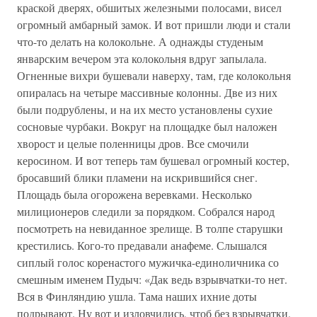
краской дверях, обшитых железными полосами, висел
огромный амбарный замок. И вот пришли люди и стали
что-то делать на колокольне. А однажды студеным
январским вечером эта колокольня вдруг запылала.
Огненные вихри бушевали наверху, там, где колокольня
опиралась на четыре массивные колонны. Две из них
были подрублены, и на их место установлены сухие
сосновые чурбаки. Вокруг на площадке был наложен
хворост и целые поленницы дров. Все смочили
керосином. И вот теперь там бушевал огромный костер,
бросавший блики пламени на искрившийся снег.
Площадь была огорожена веревками. Несколько
милиционеров следили за порядком. Собрался народ
посмотреть на невиданное зрелище. В толпе старушки
крестились. Кого-то предавали анафеме. Слышался
сиплый голос коренастого мужичка-единоличника со
смешным именем Пудыч: «Дак ведь взрывчатки-то нет.
Вся в Финляндию ушла. Тама наших ихние доты
подрывают. Ну вот и изловчились, чтоб без взрывчатки.