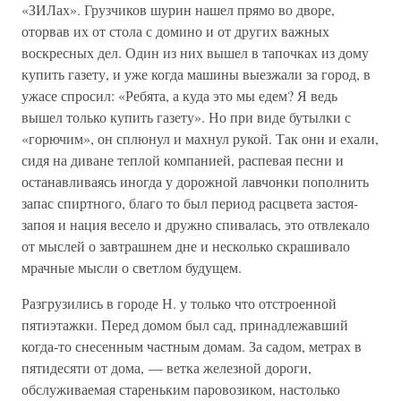
«ЗИЛах». Грузчиков шурин нашел прямо во дворе,
оторвав их от стола с домино и от других важных
воскресных дел. Один из них вышел в тапочках из дому
купить газету, и уже когда машины выезжали за город, в
ужасе спросил: «Ребята, а куда это мы едем? Я ведь
вышел только купить газету». Но при виде бутылки с
«горючим», он сплюнул и махнул рукой. Так они и ехали,
сидя на диване теплой компанией, распевая песни и
останавливаясь иногда у дорожной лавчонки пополнить
запас спиртного, благо то был период расцвета застоя-
запоя и нация весело и дружно спивалась, это отвлекало
от мыслей о завтрашнем дне и несколько скрашивало
мрачные мысли о светлом будущем.
Разгрузились в городе Н. у только что отстроенной
пятиэтажки. Перед домом был сад, принадлежавший
когда-то снесенным частным домам. За садом, метрах в
пятидесяти от дома, — ветка железной дороги,
обслуживаемая стареньким паровозиком, настолько