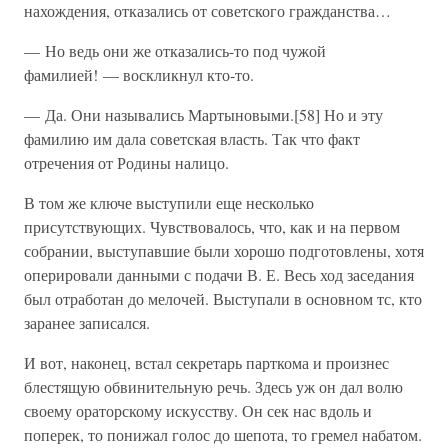
нахождения, отказались от советского гражданства…
— Но ведь они же отказались-то под чужой
фамилией! — воскликнул кто-то.
— Да. Они назывались Мартыновыми.[58] Но и эту
фамилию им дала советская власть. Так что факт
отречения от Родины налицо.
В том же ключе выступили еще несколько
присутствующих. Чувствовалось, что, как и на первом
собрании, выступавшие были хорошо подготовлены, хотя
оперировали данными с подачи В. Е. Весь ход заседания
был отработан до мелочей. Выступали в основном тс, кто
заранее записался.
И вот, наконец, встал секретарь парткома и произнес
блестящую обвинительную речь. Здесь уж он дал волю
своему ораторскому искусству. Он сек нас вдоль и
поперек, то понижал голос до шепота, то гремел набатом.