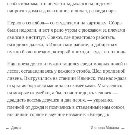
слабосильным, что он часто задыхался на подъеме
напротив дома и долго шипел и чихал, разводя пары.
Первого сентября— со студентами на картошку. Сборы
были недолги, и вот я рано утром с рюкзаком за плечами
явился в институт. Совхоз, где предстояло работать,
находился далеко, в Ильинском районе, и добираться
нужно было поездом, который приходил туда за полночь.
Наш поезд долго и нужно тащился среди мокрых полей и
лесов, останавливаясь у каждого столба. Шел проливной
ливень. Выгрузились на станции Ильинск, там нас ждала
открытая бортовая машина со скамейками. Мы уселись
на мокрые скамейки, а было нас тридцать человек —
двадцать восемь девушек и два парня, — укрылись
пленкой от дождя и помчались в отведенный нам совхоз,
носивший гордое и звучное название: «Вперед, к
коммунизму!» Когда приехали на центральную усадьбу,
←
→
было уже далеко за полночь. Дождь сменился мокрым
Дома
И снова Москва