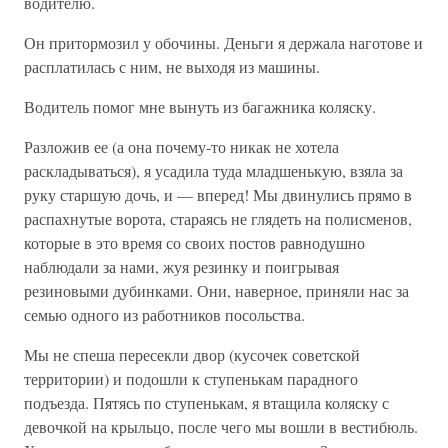
водителю.
Он притормозил у обочины. Деньги я держала наготове и
расплатилась с ним, не выходя из машины.
Водитель помог мне вынуть из багажника коляску.
Разложив ее (а она почему-то никак не хотела
раскладываться), я усадила туда младшенькую, взяла за
руку старшую дочь, и — вперед! Мы двинулись прямо в
распахнутые ворота, стараясь не глядеть на полисменов,
которые в это время со своих постов равнодушно
наблюдали за нами, жуя резинку и поигрывая
резиновыми дубинками. Они, наверное, приняли нас за
семью одного из работников посольства.
Мы не спеша пересекли двор (кусочек советской
территории) и подошли к ступенькам парадного
подъезда. Пятясь по ступенькам, я втащила коляску с
девочкой на крыльцо, после чего мы вошли в вестибюль.