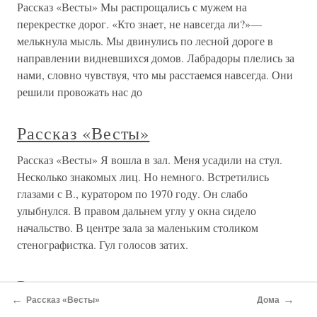
Рассказ «Весты» Мы распрощались с мужем на
перекрестке дорог. «Кто знает, не навсегда ли?»—
мелькнула мысль. Мы двинулись по лесной дороге в
направлении видневшихся домов. Лабрадоры плелись за
нами, словно чувствуя, что мы расстаемся навсегда. Они
решили провожать нас до
Рассказ «Весты»
Рассказ «Весты» Я вошла в зал. Меня усадили на стул.
Несколько знакомых лиц. Но немного. Встретились
глазами с В., куратором по 1970 году. Он слабо
улыбнулся. В правом дальнем углу у окна сидело
начальство. В центре зала за маленьким столиком
стенографистка. Гул голосов затих.
Рассказ татарина
←
→
Рассказ «Весты»
Дома
Рассказ татарина За Казанью начинаются леса обширные,