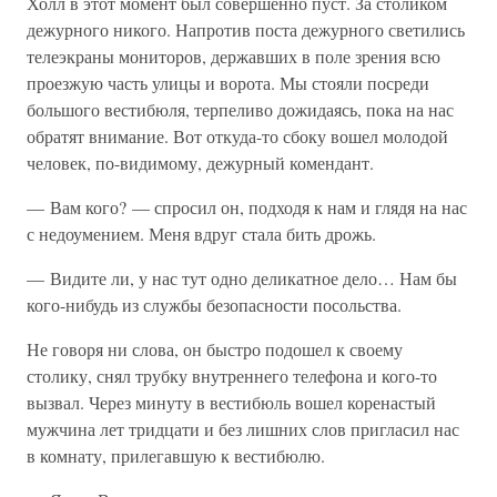
Холл в этот момент был совершенно пуст. За столиком
дежурного никого. Напротив поста дежурного светились
телеэкраны мониторов, державших в поле зрения всю
проезжую часть улицы и ворота. Мы стояли посреди
большого вестибюля, терпеливо дожидаясь, пока на нас
обратят внимание. Вот откуда-то сбоку вошел молодой
человек, по-видимому, дежурный комендант.
— Вам кого? — спросил он, подходя к нам и глядя на нас
с недоумением. Меня вдруг стала бить дрожь.
— Видите ли, у нас тут одно деликатное дело… Нам бы
кого-нибудь из службы безопасности посольства.
Не говоря ни слова, он быстро подошел к своему
столику, снял трубку внутреннего телефона и кого-то
вызвал. Через минуту в вестибюль вошел коренастый
мужчина лет тридцати и без лишних слов пригласил нас
в комнату, прилегавшую к вестибюлю.