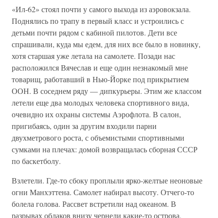
«Ил-62» стоял почти у самого выхода из аэровокзала.
Поднялись по трапу в первый класс и устроились с
детьми почти рядом с кабиной пилотов. Дети все
спрашивали, куда мы едем, для них все было в новинку,
хотя старшая уже летала на самолете. Позади нас
расположился Вячеслав и еще один незнакомый мне
товарищ, работавший в Нью-Йорке под прикрытием
ООН. В соседнем ряду — дипкурьеры. Этим же классом
летели еще два молодых человека спортивного вида,
очевидно их охраны системы Аэрофлота. В салон,
пригибаясь, один за другим входили парни
двухметрового роста, с объемистыми спортивными
сумками на плечах: домой возвращалась сборная СССР
по баскетболу.
Взлетели. Где-то сбоку проплыли ярко-желтые неоновые
огни Манхэттена. Самолет набирал высоту. Отчего-то
болела голова. Рассвет встретили над океаном. В
разрывах облаков внизу чернели какие-то острова,