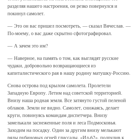
разделяя нашего настроения, он резко повернулся и
покинул самолет.
— Это он вас пришел посмотреть, — сказал Вячеслав. —
По-моему, о вас даже скрытно сфотографировал.
— А зачем это им?
— Наверное, на память о том, как выглядят русские
чудаки, добровольно возвращающиеся из
капиталистического рая в нашу родину матушку-Россию.
Снова острова под крылом самолета. Пролетели
Западную Европу. Летим над советской территорией.
Внизу наша родная земля. Все затянуто густой пеленой
облаков. Земли не видно. Самолет, снижаясь, делает
круги, повинуясь командам диспетчера. Внизу
замелькали заснеженные поля и леса Подмосковья.
Заходим на посадку. Один за другим внизу мелькают
ряды рубиновых огней глиссады. «Ил-62», подрулив к