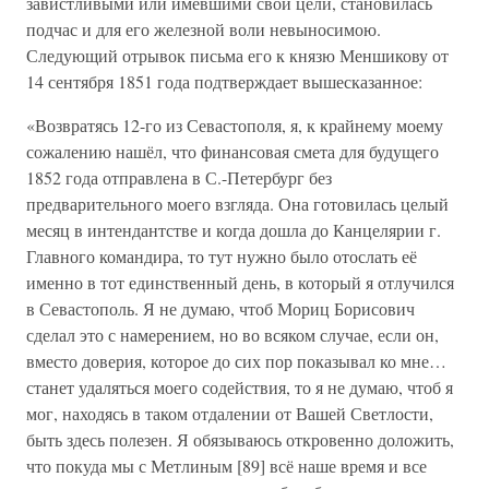
завистливыми или имевшими свои цели, становилась
подчас и для его железной воли невыносимою.
Следующий отрывок письма его к князю Меншикову от
14 сентября 1851 года подтверждает вышесказанное:
«Возвратясь 12-го из Севастополя, я, к крайнему моему
сожалению нашёл, что финансовая смета для будущего
1852 года отправлена в С.-Петербург без
предварительного моего взгляда. Она готовилась целый
месяц в интендантстве и когда дошла до Канцелярии г.
Главного командира, то тут нужно было отослать её
именно в тот единственный день, в который я отлучился
в Севастополь. Я не думаю, чтоб Мориц Борисович
сделал это с намерением, но во всяком случае, если он,
вместо доверия, которое до сих пор показывал ко мне…
станет удаляться моего содействия, то я не думаю, чтоб я
мог, находясь в таком отдалении от Вашей Светлости,
быть здесь полезен. Я обязываюсь откровенно доложить,
что покуда мы с Метлиным [89] всё наше время и все