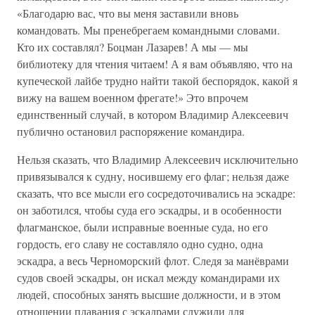
«Благодарю вас, что вы меня заставили вновь
командовать. Мы пренебрегаем командными словами.
Кто их составлял? Боцман Лазарев! А мы — мы
библиотеку для чтения читаем! А я вам объявляю, что на
купеческой лайбе трудно найти такой беспорядок, какой я
вижу на вашем военном фрегате!» Это впрочем
единственный случай, в котором Владимир Алексеевич
публично остановил распоряжение командира.
Нельзя сказать, что Владимир Алексеевич исключительно
привязывался к судну, носившему его флаг; нельзя даже
сказать, что все мысли его сосредоточивались на эскадре:
он заботился, чтобы суда его эскадры, и в особенности
флагманское, были исправные военные суда, но его
гордость, его славу не составляло одно судно, одна
эскадра, а весь Черноморский флот. Следя за манёврами
судов своей эскадры, он искал между командирами их
людей, способных занять высшие должности, и в этом
отношении плавания с эскадрами служили для