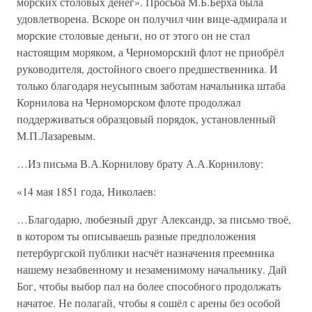
морских столовых денег». Просьба М.Б.Берха была
удовлетворена. Вскоре он получил чин вице-адмирала и
морские столовые деньги, но от этого он не стал
настоящим моряком, а Черноморский флот не приобрёл
руководителя, достойного своего предшественника. И
только благодаря неусыпным заботам начальника штаба
Корнилова на Черноморском флоте продолжал
поддерживаться образцовый порядок, установленный
М.П.Лазаревым.
…Из письма В.А.Корнилову брату А.А.Корнилову:
«14 мая 1851 года, Николаев:
…Благодарю, любезный друг Александр, за письмо твоё,
в котором ты описываешь разные предположения
петербургской публики насчёт назначения преемника
нашему незабвенному и незаменимому начальнику. Дай
Бог, чтобы выбор пал на более способного продолжать
начатое. Не полагай, чтобы я сошёл с арены без особой