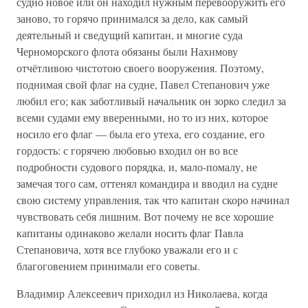
судно новое или он находил нужным перевооружить его
заново, то горячо принимался за дело, как самый
деятельный и сведущий капитан, и многие суда
Черноморского флота обязаны были Нахимову
отчётливою чистотою своего вооружения. Поэтому,
поднимая свой флаг на судне, Павел Степанович уже
любил его; как заботливый начальник он зорко следил за
всеми судами ему вверенными, но то из них, которое
носило его флаг — была его утеха, его создание, его
гордость: с горячею любовью входил он во все
подробности судового порядка, и, мало-помалу, не
замечая того сам, оттенял командира и вводил на судне
свою систему управления, так что капитан скоро начинал
чувствовать себя лишним. Вот почему не все хорошие
капитаны одинаково желали носить флаг Павла
Степановича, хотя все глубоко уважали его и с
благоговением принимали его советы.
Владимир Алексеевич приходил из Николаева, когда