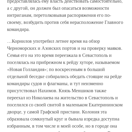
предоставлялась ему власть действовать самостоятельно,
а с другой, он должен был опасаться возможности
интриганам, перетолковывая распоряжения его по-
своему, возбудить против себя нерасположение Главного
командира.
…Корнилов употребил летнее время на обзор
Черноморских и Азовских портов и на проверку маяков.
Семья его на это время переезжала в Севастополь и
поселялась на прибрежном к рейду хуторе, называемом
«Новая Голландия»; по воскресеньям в большой
отдельной беседке собирались обедать стоящие на рейде
командиры судов и флагманы, и тут неизменно
присутствовал Нахимов. Князь Меншиков также
переехал из Николаева на жительство в Севастополь и
поселился со своей свитой в маленьком Екатерининском
дворце, у самой Графской пристани. Колония эта
образовала сомкнутый круг и бывала изредка доступна
избранным, в том числе и моей особе, но в городе она