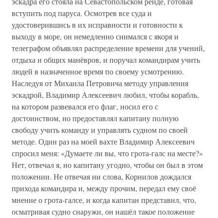
эскадра его стояла на Севастопольском рейде, готовая
вступить под паруса. Осмотрев все суда и
удостоверившись в их исправности и готовности к
выходу в море, он немедленно снимался с якоря и
телеграфом объявлял распределение времени для учений,
отдыха и общих манёвров, и поручал командирам учить
людей в назначенное время по своему усмотрению.
Наследуя от Михаила Петровича методу управления
эскадрой, Владимир Алексеевич любил, чтобы корабль,
на котором развевался его флаг, носил его с
достоинством, но предоставлял капитану полную
свободу учить команду и управлять судном по своей
методе. Один раз на моей вахте Владимир Алексеевич
спросил меня: «Думаете ли вы, что грота-галс на месте?»
Нет, отвечал я, но капитану угодно, чтобы он был в этом
положении. Не отвечая ни слова, Корнилов дождался
прихода командира и, между прочим, передал ему своё
мнение о грота-галсе, и когда капитан представил, что,
осматривая судно снаружи, он нашёл такое положение