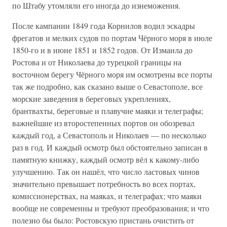
по Штабу утомляли его иногда до изнеможения.
После кампании 1849 года Корнилов водил эскадры
фрегатов и мелких судов по портам Чёрного моря в июле
1850-го и в июне 1851 и 1852 годов. От Измаила до
Ростова и от Николаева до турецкой границы на
восточном берегу Чёрного моря им осмотрены все порты
так же подробно, как сказано выше о Севастополе, все
морские заведения в береговых укреплениях,
брантвахты, береговые и плавучие маяки и телеграфы;
важнейшие из второстепенных портов он обозревал
каждый год, а Севастополь и Николаев — по несколько
раз в год. И каждый осмотр был обстоятельно записан в
памятную книжку, каждый осмотр вёл к какому-либо
улучшению. Так он нашёл, что число ластовых чинов
значительно превышает потребность во всех портах,
комиссионерствах, на маяках, и телеграфах; что маяки
вообще не современны и требуют преобразования; и что
полезно бы было: Ростовскую пристань очистить от