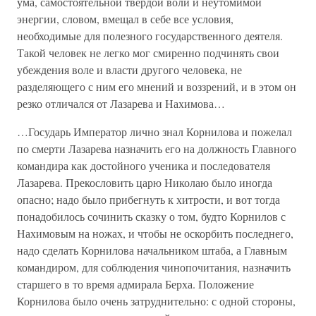
ума, самостоятельной твёрдой воли и неутомимой
энергии, словом, вмещал в себе все условия,
необходимые для полезного государственного деятеля.
Такой человек не легко мог смиренно подчинять свои
убеждения воле и власти другого человека, не
разделяющего с ним его мнений и воззрений, и в этом он
резко отличался от Лазарева и Нахимова…
…Государь Император лично знал Корнилова и пожелал
по смерти Лазарева назначить его на должность Главного
командира как достойного ученика и последователя
Лазарева. Прекословить царю Николаю было иногда
опасно; надо было прибегнуть к хитрости, и вот тогда
понадобилось сочинить сказку о том, будто Корнилов с
Нахимовым на ножах, и чтобы не оскорбить последнего,
надо сделать Корнилова начальником штаба, а Главным
командиром, для соблюдения чинопочитания, назначить
старшего в то время адмирала Берха. Положение
Корнилова было очень затруднительно: с одной стороны,