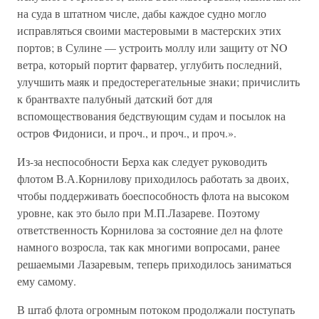
на суда в штатном числе, дабы каждое судно могло
исправляться своими мастеровыми в мастерских этих
портов; в Сулине — устроить моллу или защиту от NO
ветра, который портит фарватер, углубить последний,
улучшить маяк и предостерегательные знаки; причислить
к брантвахте палубный датский бот для
вспомоществования бедствующим судам и посылок на
остров Фидониси, и проч., и проч., и проч.».
Из-за неспособности Берха как следует руководить
флотом В.А.Корнилову приходилось работать за двоих,
чтобы поддерживать боеспособность флота на высоком
уровне, как это было при М.П.Лазареве. Поэтому
ответственность Корнилова за состояние дел на флоте
намного возросла, так как многими вопросами, ранее
решаемыми Лазаревым, теперь приходилось заниматься
ему самому.
В штаб флота огромным потоком продолжали поступать