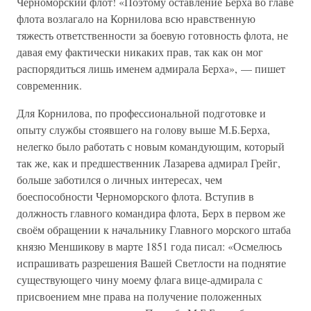
Черноморский флот! «Поэтому оставление Берха во главе
флота возлагало на Корнилова всю нравственную
тяжесть ответственности за боевую готовность флота, не
давая ему фактически никаких прав, так как он мог
распорядиться лишь именем адмирала Берха», — пишет
современник.
Для Корнилова, по профессиональной подготовке и
опыту службы стоявшего на голову выше М.Б.Берха,
нелегко было работать с новым командующим, который
так же, как и предшественник Лазарева адмирал Грейг,
больше заботился о личных интересах, чем
боеспособности Черноморского флота. Вступив в
должность главного командира флота, Берх в первом же
своём обращении к начальнику Главного морского штаба
князю Меншикову в марте 1851 года писал: «Осмелюсь
испрашивать разрешения Вашей Светлости на поднятие
существующего чину моему флага вице-адмирала с
присвоением мне права на получение положенных