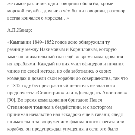
же самое различие: одни говорили обо всём, кроме
морской службы, другие о чём бы ни говорили, разговор
всегда кончался о морском…»
А.П.Жандр:
«Кампании 1849–1852 годов ясно обнаружили ту
разницу между Нахимовым и Корниловым, которую
замечал внимательный глаз ещё во время командования
их кораблями. Каждый из них учил офицеров и нижних
чинов по своей методе, но оба заботились о своих
командах и довели свои корабли до совершенства, так что
в 1845 году беспристрастный ценитель не знал кого
предпочесть: «Силистрию» или «Двенадцать Апостолов»
[90]. Во время командования бригадою Павел
Степанович томился в бездействии, и с восторгом
принимал начальство над эскадрою ещё в гавани; следя
внимательно за вооружением флагманского фрегата или
корабля, он предупреждал упущения, а если это было