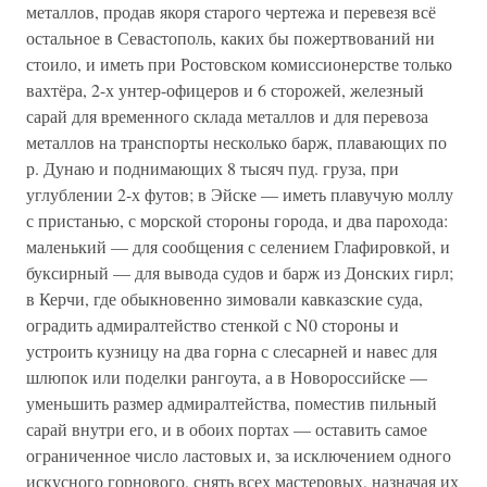
металлов, продав якоря старого чертежа и перевезя всё
остальное в Севастополь, каких бы пожертвований ни
стоило, и иметь при Ростовском комиссионерстве только
вахтёра, 2-х унтер-офицеров и 6 сторожей, железный
сарай для временного склада металлов и для перевоза
металлов на транспорты несколько барж, плавающих по
р. Дунаю и поднимающих 8 тысяч пуд. груза, при
углублении 2-х футов; в Эйске — иметь плавучую моллу
с пристанью, с морской стороны города, и два парохода:
маленький — для сообщения с селением Глафировкой, и
буксирный — для вывода судов и барж из Донских гирл;
в Керчи, где обыкновенно зимовали кавказские суда,
оградить адмиралтейство стенкой с N0 стороны и
устроить кузницу на два горна с слесарней и навес для
шлюпок или поделки рангоута, а в Новороссийске —
уменьшить размер адмиралтейства, поместив пильный
сарай внутри его, и в обоих портах — оставить самое
ограниченное число ластовых и, за исключением одного
искусного горнового, снять всех мастеровых, назначая их