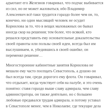
адъютант его Железнов говаривал, что подчас выбивается
из сил, но не может жаловаться, ибо Владимир
Алексеевич всё-таки трудится гораздо более чем он, то,
конечно, ни один мыслящий человек не осудит
Корнилова за то, что в вещах маловажных он бывал
иногда скор на решения; тем более, что всякий, кто
решался представить ему основательные доказательства
своей правоты или пользы своей идеи, всегда был им
выслушиваем, и, убедившись в своей ошибке, он
переменял решение…
Многосторонние кабинетные занятия Корнилова не
мешали ему часто посещать Севастополь, а душою он
был всегда там, среди дорогого ему флота. Он говаривал,
что отдыхает, когда чувствует себя на палубе, и это очень
понятно: ставя гораздо выше славу адмирала, чем славу
администратора, он также деятельно, но с большею
любовью предавался трудам адмирала, и потому уставал
в Севастополе менее, чем в Николаеве, где текущие дела