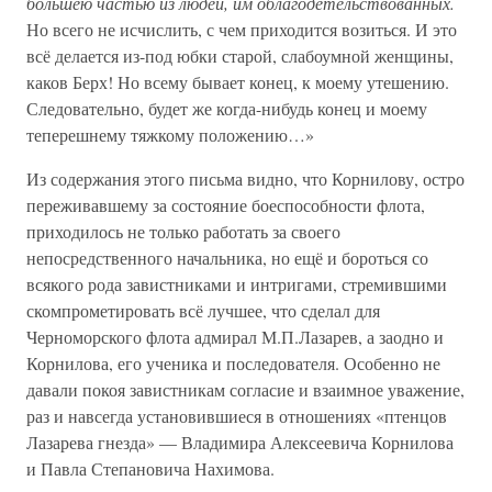
большею частью из людей, им облагодетельствованных.
Но всего не исчислить, с чем приходится возиться. И это
всё делается из-под юбки старой, слабоумной женщины,
каков Берх! Но всему бывает конец, к моему утешению.
Следовательно, будет же когда-нибудь конец и моему
теперешнему тяжкому положению…»
Из содержания этого письма видно, что Корнилову, остро
переживавшему за состояние боеспособности флота,
приходилось не только работать за своего
непосредственного начальника, но ещё и бороться со
всякого рода завистниками и интригами, стремившими
скомпрометировать всё лучшее, что сделал для
Черноморского флота адмирал М.П.Лазарев, а заодно и
Корнилова, его ученика и последователя. Особенно не
давали покоя завистникам согласие и взаимное уважение,
раз и навсегда установившиеся в отношениях «птенцов
Лазарева гнезда» — Владимира Алексеевича Корнилова
и Павла Степановича Нахимова.