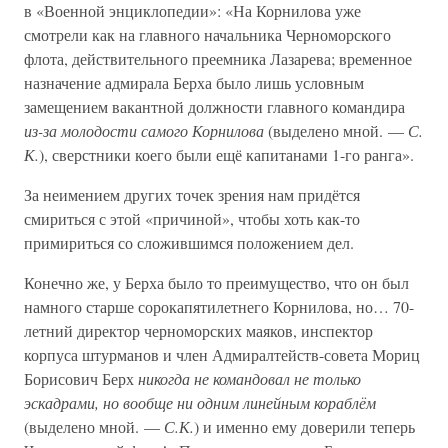
в «Военной энциклопедии»: «На Корнилова уже
смотрели как на главного начальника Черноморского
флота, действительного преемника Лазарева; временное
назначение адмирала Берха было лишь условным
замещением вакантной должности главного командира
из-за молодости самого Корнилова
(выделено мной. —
С.
К.
), сверстники коего были ещё капитанами 1-го ранга».
За неимением других точек зрения нам придётся
смириться с этой «причиной», чтобы хоть как-то
примириться со сложившимся положением дел.
Конечно же, у Берха было то преимущество, что он был
намного старше сорокапятилетнего Корнилова, но… 70-
летний директор черноморских маяков, инспектор
корпуса штурманов и член Адмиралтейств-совета Мориц
Борисович Берх
никогда не командовал не только
эскадрами, но вообще ни одним линейным кораблём
(выделено мной. —
С.К.
) и именно ему доверили теперь