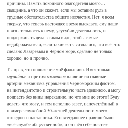
причины. Память покойного благодетеля моего…
священна, а что он скажет, если мы оставим руль в
трудные обстоятельства общего несчастия. Нет, я всем
твержу, что теперь настоящее время высказать ему нашу
признательность к нему, усугубив деятельность, и
поддерживать дела в таком виде, чтобы самые
недоброжелатели, если такие есть, сознались, что всё, что
сделано Лазаревым в Чёрном море, сделано не только
хорошо, но и прочно.
Ты прав, что положение моё фальшиво. Имея только
случайное
и притом
косвенное
влияние на главные
артерии механизма управления Черноморским флотом,
на интендантство и строительную часть здешнюю, я могу
подпасть без вины нареканию, но что мне до этого? Буду
делать, что могу, и тем исполню завет, напечатлённый в
примере служебной 50–летней деятельности моего
отшедшего наставника. Его всегдашнее правило было:
«всё службе общественной», и он шёл себе по стезе