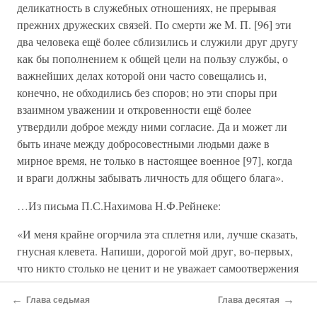
деликатность в служебных отношениях, не прерывая
прежних дружеских связей. По смерти же М. П. [96] эти
два человека ещё более сблизились и служили друг другу
как бы пополнением к общей цели на пользу службы, о
важнейших делах которой они часто совещались и,
конечно, не обходились без споров; но эти споры при
взаимном уважении и откровенности ещё более
утвердили доброе между ними согласие. Да и может ли
быть иначе между добросовестными людьми даже в
мирное время, не только в настоящее военное [97], когда
и враги должны забывать личность для общего блага».
…Из письма П.С.Нахимова Н.Ф.Рейнеке:
«И меня крайне огорчила эта сплетня или, лучше сказать,
гнусная клевета. Напиши, дорогой мой друг, во-первых,
что никто столько не ценит и не уважает самоотвержения
и заслуг вице-адмирала Корнилова, как я, что он только
←
→
один после покойного адмирала может поддержать
Глава седьмая
Глава десятая