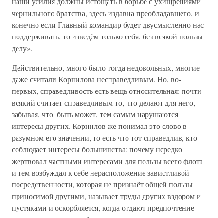
наши усилия должны истощать в борьбе с ухищрениями
чернильного братства, здесь издавна преобладавшего, и
конечно если Главный командир будет двусмысленно нас
поддерживать, то изведём только себя, без всякой пользы
делу».
Действительно, много было тогда недовольных, многие
даже считали Корнилова несправедливым. Но, во-
первых, справедливость есть вещь относительная: почти
всякий считает справедливым то, что делают для него,
забывая, что, быть может, тем самым нарушаются
интересы других. Корнилов же понимал это слово в
разумном его значении, то есть что тот справедлив, кто
соблюдает интересы большинства; почему нередко
жертвовал частными интересами для пользы всего флота
и тем возбуждал к себе нерасположение завистливой
посредственности, которая не признаёт общей пользы
приносимой другими, называет труды других вздором и
пустяками и оскорбляется, когда отдают предпочтение