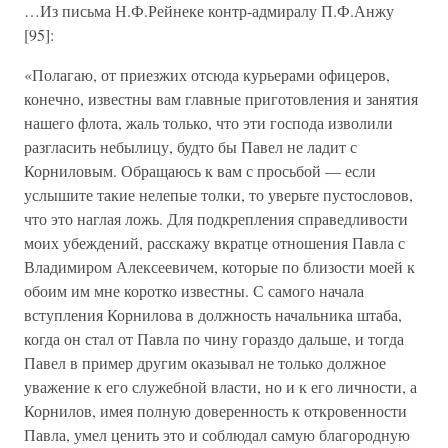
…Из письма Н.Ф.Рейнеке контр-адмиралу П.Ф.Анжу
[95]:
«Полагаю, от приезжих отсюда курьерами офицеров,
конечно, известны вам главные приготовления и занятия
нашего флота, жаль только, что эти господа изволили
разгласить небылицу, будто бы Павел не ладит с
Корниловым. Обращаюсь к вам с просьбой — если
услышите такие нелепые толки, то уверьте пустословов,
что это наглая ложь. Для подкрепления справедливости
моих убеждений, расскажу вкратце отношения Павла с
Владимиром Алексеевичем, которые по близости моей к
обоим им мне коротко известны. С самого начала
вступления Корнилова в должность начальника штаба,
когда он стал от Павла по чину гораздо дальше, и тогда
Павел в пример другим оказывал не только должное
уважение к его служебной власти, но и к его личности, а
Корнилов, имея полную доверенность к откровенности
Павла, умел ценить это и соблюдал самую благородную