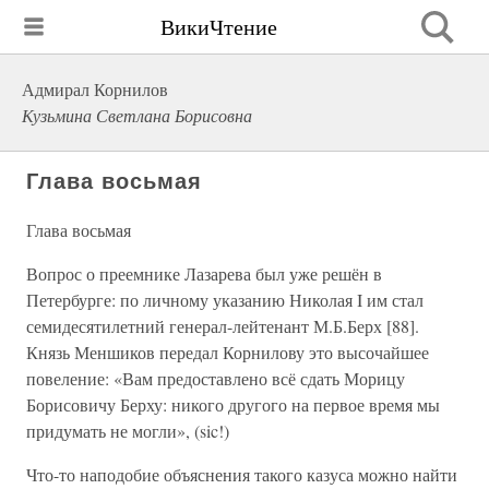
ВикиЧтение
Адмирал Корнилов
Кузьмина Светлана Борисовна
Глава восьмая
Глава восьмая
Вопрос о преемнике Лазарева был уже решён в
Петербурге: по личному указанию Николая I им стал
семидесятилетний генерал-лейтенант М.Б.Берх [88].
Князь Меншиков передал Корнилову это высочайшее
повеление: «Вам предоставлено всё сдать Морицу
Борисовичу Берху: никого другого на первое время мы
придумать не могли», (sic!)
Что-то наподобие объяснения такого казуса можно найти