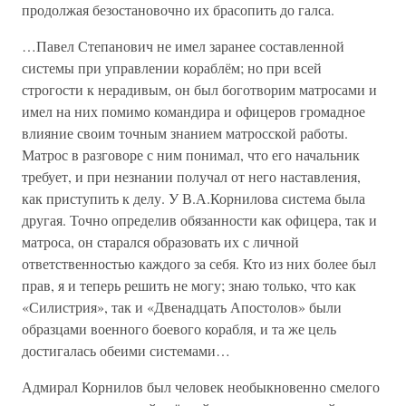
продолжая безостановочно их брасопить до галса.
…Павел Степанович не имел заранее составленной
системы при управлении кораблём; но при всей
строгости к нерадивым, он был боготворим матросами и
имел на них помимо командира и офицеров громадное
влияние своим точным знанием матросской работы.
Матрос в разговоре с ним понимал, что его начальник
требует, и при незнании получал от него наставления,
как приступить к делу. У В.А.Корнилова система была
другая. Точно определив обязанности как офицера, так и
матроса, он старался образовать их с личной
ответственностью каждого за себя. Кто из них более был
прав, я и теперь решить не могу; знаю только, что как
«Силистрия», так и «Двенадцать Апостолов» были
образцами военного боевого корабля, и та же цель
достигалась обеими системами…
Адмирал Корнилов был человек необыкновенно смелого