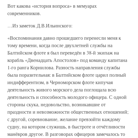
Вот какова «история вопроса» в мемуарах
современников.
…Из заметок Д.В.Ильинского:
«Воспоминания давно прошедшего перенесли меня к
тому времени, когда после двухлетней службы на
Балтийском флоте я был переведён в 38-й экипаж на
корабль «Двенадцать Апостолов» под команду капитана
1-го ранга Корнилова. Разность направления службы
была поразительная: в Балтийском флоте царил полный
индифферентизм, в Черноморском флоте кипучая
деятельность живого морского дела поглощала всю
деятельность и способность молодого офицера. С одной
стороны скука, недовольство, возникавшие от
праздности и невозможности общественных отношений;
с другой, соревнование, желание превзойти каждому
судну, на котором служишь, в быстроте и отчётливости
манёвров другое. В разговорах офицеров замечалось то