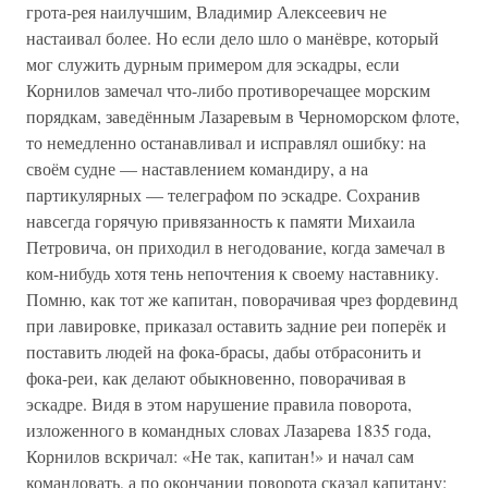
грота-рея наилучшим, Владимир Алексеевич не
настаивал более. Но если дело шло о манёвре, который
мог служить дурным примером для эскадры, если
Корнилов замечал что-либо противоречащее морским
порядкам, заведённым Лазаревым в Черноморском флоте,
то немедленно останавливал и исправлял ошибку: на
своём судне — наставлением командиру, а на
партикулярных — телеграфом по эскадре. Сохранив
навсегда горячую привязанность к памяти Михаила
Петровича, он приходил в негодование, когда замечал в
ком-нибудь хотя тень непочтения к своему наставнику.
Помню, как тот же капитан, поворачивая чрез фордевинд
при лавировке, приказал оставить задние реи поперёк и
поставить людей на фока-брасы, дабы отбрасонить и
фока-реи, как делают обыкновенно, поворачивая в
эскадре. Видя в этом нарушение правила поворота,
изложенного в командных словах Лазарева 1835 года,
Корнилов вскричал: «Не так, капитан!» и начал сам
командовать, а по окончании поворота сказал капитану: