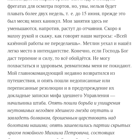
фрегатах для осмотра портов, но, увы, нельзя будет
плавать более двух недель, т. е. до 15 июня, прежде это
был месяц моих каникул. Мои занятия здесь не
уменьшаются, напротив, растут до отчаяния. Скоро я
махну рукой и скажу, как говорят наши матросы: «Всей
казённой работы не переделаешь». Метлин уехал и нашёл
легко место в интендантстве. Конечно, если Господь Бог
даст терпение и силу, то всё обойдётся. Не могу
похвастаться и здоровьем, ревматизмы меня не покидают.
Мой главнокомандующий недавно возвратился из
путешествия, и опять пошли недописанные или
переписанные резолюции и в предупреждение их
докладные записки мифа здешнего Управления —
начальника штаба.
Опять пошли борьба и ухищрения
неутомимых негодяев здешнего гнезда опутать и
завладеть болваном, брошенным царствовать над
болотами нашими; опять зашевелились партии скрытых
врагов покойного Михаила Петровича, состоящих