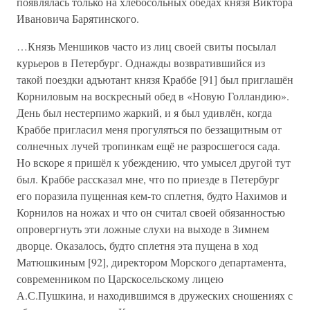
появлялась только на хлебосольных обедах князя Виктора
Ивановича Барятинского.
…Князь Меншиков часто из лиц своей свиты посылал
курьеров в Петербург. Однажды возвратившийся из
такой поездки адъютант князя Краббе [91] был приглашён
Корниловым на воскресный обед в «Новую Голландию».
День был нестерпимо жаркий, и я был удивлён, когда
Краббе пригласил меня прогуляться по беззащитным от
солнечных лучей тропинкам ещё не разросшегося сада.
Но вскоре я пришёл к убеждению, что умысел другой тут
был. Краббе рассказал мне, что по приезде в Петербург
его поразила пущенная кем-то сплетня, будто Нахимов и
Корнилов на ножах и что он считал своей обязанностью
опровергнуть эти ложные слухи на выходе в Зимнем
дворце. Оказалось, будто сплетня эта пущена в ход
Матюшкиным [92], директором Морского департамента,
современником по Царскосельскому лицею
А.С.Пушкина, и находившимся в дружеских сношениях с