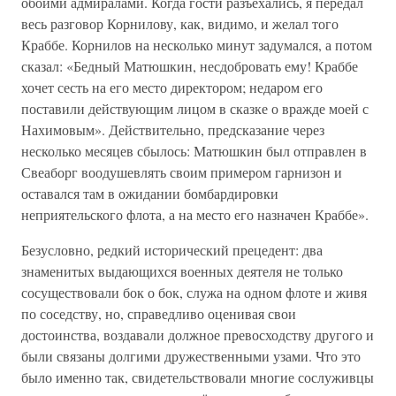
обоими адмиралами. Когда гости разъехались, я передал
весь разговор Корнилову, как, видимо, и желал того
Краббе. Корнилов на несколько минут задумался, а потом
сказал: «Бедный Матюшкин, несдобровать ему! Краббе
хочет сесть на его место директором; недаром его
поставили действующим лицом в сказке о вражде моей с
Нахимовым». Действительно, предсказание через
несколько месяцев сбылось: Матюшкин был отправлен в
Свеаборг воодушевлять своим примером гарнизон и
оставался там в ожидании бомбардировки
неприятельского флота, а на место его назначен Краббе».
Безусловно, редкий исторический прецедент: два
знаменитых выдающихся военных деятеля не только
сосуществовали бок о бок, служа на одном флоте и живя
по соседству, но, справедливо оценивая свои
достоинства, воздавали должное превосходству другого и
были связаны долгими дружественными узами. Что это
было именно так, свидетельствовали многие сослуживцы