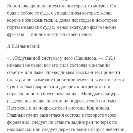
Корнилова дополнением инспекторских смотров. Он
брал с собою те суда, с управлением которых желал
короче познакомиться, и, делая переходы в некоторые
порты на мелких судах, меняя ежегодно флагманские
фрегаты — вполне достигал своей цели».
Д.В.Ильинский:
«…Обдуманной системы у него (Нахимова. —
С.К.
)
никакой не было; вся его сила состояла в желании
советом или даже справедливым взысканием принести
пользу, а не возмездие провинившемуся и вселить в него
чувство благодарности и доверия к искренности и
справедливости своего начальника. Молодые офицеры
разделялись на две партии: на подражателей системы
Нахимова и на подражателей системы Корнилова.
Главный пункт разногласия состоял в повороте через
фордевинд, следует ли ставить задние реи поперёк по-
нахимовски или следует держать задние паруса левентин,