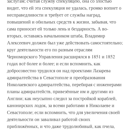
заслугам; считая службу спекуляцею, она со злостью
видит, что ей эта спекуляция не удалась, громко вопиет о
несправедливости и требует от службы наград,
повышений и обильных средств к жизни, забывая, что
сама приносит ей только лень и бездарность. А во-
вторых, оставаясь начальником штаба, Владимир
Алексеевич должен был уже действовать самостоятельно;
круг деятельности его по разным отраслям
Черноморского Управления расширялся в 1851 и 1852
годах всё более и более; и если вспомнить, как
добросовестно трудился он над проектами Лазарева
адмиралтейства в Севастополе и преобразования
Николаевского адмиралтейства, перебирая с инженерами
планы адмиралтейств, привезённые им и другими из
Англии; как неусыпно следил за постройкой кораблей,
канонирских лодок, за всеми работами в Николаеве и
Севастополе; если вспомнить, что для увеличения своей
деятельности он заваливал работой своих
приближённых, и что даже трудолюбивый, как пчела,