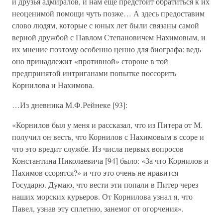
и друзья адмиралов, и нам ещё предстоит обратиться к их
неоценимой помощи чуть позже… А здесь предоставим
слово людям, которые с юных лет были связаны самой
верной дружбой с Павлом Степановичем Нахимовым, и
их мнение поэтому особенно ценно для биографа: ведь
оно принадлежит «противной» стороне в той
предпринятой интриганами попытке поссорить
Корнилова и Нахимова.
…Из дневника М.Ф.Рейнеке [93]:
«Корнилов был у меня и рассказал, что из Питера от М.
получил он весть, что Корнилов с Нахимовым в ссоре и
что это вредит службе. Из числа первых вопросов
Константина Николаевича [94] было: «За что Корнилов и
Нахимов ссорятся?» и что это очень не нравится
Государю. Думаю, что вести эти попали в Питер через
наших морских курьеров. От Корнилова узнал я, что
Павел, узнав эту сплетню, занемог от огорчения».