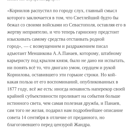
«Корнилов распустил по городу слух, главный смысл
которого заключается в том, что Светлейший будто бы
бежал со своими войсками из Севастополя, оставляя его в
жертву неприятелю, и что теперь гарнизону предстоит
изыскивать самому средства отстаивать родной
город», — с возмущением и раздражением писал
адъютант Меншикова А.А.Панаев, которому, штабному
карьеристу под крылом князя, было не дано ни испытать,
ни понять всё то, что двигало умом, сердцем и рукой
Корнилова, оставившего эти горькие строки. Но кой-
какая польза от его воспоминаний, опубликованных в
1877 году, всё же есть: иногда ненависть наперекор своей
крайней субъективности проливает на события больше
истинного света, чем самая полезная дружба, и Панаев,
сам того не желая, подарил нам подробнейшее описание
совета 14 сентября в отличие от преданного, но
благоговевшего перед цензурой Жандра.