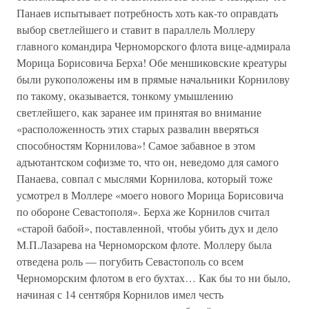
Панаев испытывает потребность хоть как-то оправдать
выбор светлейшего и ставит в параллель Моллеру
главного командира Черноморского флота вице-адмирала
Морица Борисовича Берха! Обе меншиковские креатуры
были рукоположены им в прямые начальники Корнилову
по такому, оказывается, тонкому умышлению
светлейшего, как заранее им принятая во внимание
«расположенность этих старых развалин вверяться
способностям Корнилова»! Самое забавное в этом
адъютантском софизме то, что он, неведомо для самого
Панаева, совпал с мыслями Корнилова, который тоже
усмотрел в Моллере «моего нового Морица Борисовича
по обороне Севастополя». Берха же Корнилов считал
«старой бабой», поставленной, чтобы убить дух и дело
М.П.Лазарева на Черноморском флоте. Моллеру была
отведена роль — погубить Севастополь со всем
Черноморским флотом в его бухтах… Как бы то ни было,
начиная с 14 сентября Корнилов имел честь