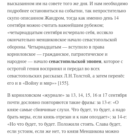
высказанном им на совете того же дня. И нам необходимо
подробнее остановиться на событии, так непростительно
скупо описанном Жандром, тогда как именно день 14
сентября можно считать важнейшим рубежом;
«четырнадцатым сентября исчерпало себя, иссякло
окончательно меншиковское начало севастопольской
обороны. Четырнадцатым — вступило в права
корниловское — гражданское, патриотическое и
севастопольской эпопеи
народное — начало
, которое с
остротой гения воспринял и передал во всех
севастопольских рассказах Л.Н.Толстой, а затем перенёс
его и в «Войну и мир»» [155].
В корниловском «журнале» за 13, 14, 15, 16 и 17 сентября
почти дословно повторяются такие фразы: за 13-е: «О
князе самые сбивчивые слухи. Что будет, то будет, а надо
брать меры, если князь отрезан и к нам опоздает»; за 14-е:
«Но что будет, то будет. Положили стоять. Слава будет,
если устоим, если же нет, то князя Меншикова можно