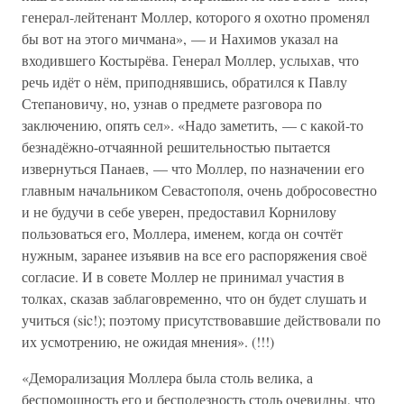
генерал-лейтенант Моллер, которого я охотно променял
бы вот на этого мичмана», — и Нахимов указал на
входившего Костырёва. Генерал Моллер, услыхав, что
речь идёт о нём, приподнявшись, обратился к Павлу
Степановичу, но, узнав о предмете разговора по
заключению, опять сел». «Надо заметить, — с какой-то
безнадёжно-отчаянной решительностью пытается
извернуться Панаев, — что Моллер, по назначении его
главным начальником Севастополя, очень добросовестно
и не будучи в себе уверен, предоставил Корнилову
пользоваться его, Моллера, именем, когда он сочтёт
нужным, заранее изъявив на все его распоряжения своё
согласие. И в совете Моллер не принимал участия в
толках, сказав заблаговременно, что он будет слушать и
учиться (sic!); поэтому присутствовавшие действовали по
их усмотрению, не ожидая мнения». (!!!)
«Деморализация Моллера была столь велика, а
беспомощность его и бесполезность столь очевидны, что