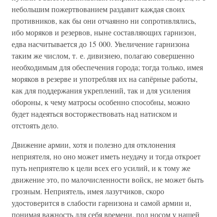
небольшим пожертвованием раздавит каждая своих
противников, как бы они отчаянно ни сопротивлялись,
ибо моряков и резервов, ныне составляющих гарнизон,
едва насчитывается до 15 000. Увеличение гарнизона
таким же числом, т. е. дивизиею, полагаю совершенно
необходимым для обеспечения города; тогда только, имея
моряков в резерве и употребляя их на сапёрные работы,
как для поддержания укреплений, так и для усиления
обороны, к чему матросы особенно способны, можно
будет надеяться восторжествовать над натиском и
отстоять дело.
Движение армии, хотя и полезно для отклонения
неприятеля, но оно может иметь неудачу и тогда откроет
путь неприятелю к цели всех его усилий, и к тому же
движение это, по малочисленности войск, не может быть
грозным. Неприятель, имея лазутчиков, скоро
удостоверится в слабости гарнизона и самой армии и,
понимая важность для себя времени, под носом у нашей