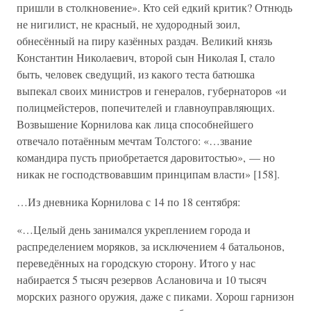
пришли в столкновение». Кто сей едкий критик? Отнюдь
не нигилист, не красный, не худородный зоил,
обнесённый на пиру казённых раздач. Великий князь
Константин Николаевич, второй сын Николая I, стало
быть, человек сведущий, из какого теста батюшка
выпекал своих министров и генералов, губернаторов «и
полицмейстеров, попечителей и главноуправляющих.
Возвышение Корнилова как лица способнейшего
отвечало потаённым мечтам Толстого: «…звание
командира пусть приобретается даровитостью», — но
никак не господствовавшим принципам власти» [158].
…Из дневника Корнилова с 14 по 18 сентября:
«…Целый день занимался укреплением города и
распределением моряков, за исключением 4 батальонов,
переведённых на городскую сторону. Итого у нас
набирается 5 тысяч резервов Аслановича и 10 тысяч
морских разного оружия, даже с пиками. Хорош гарнизон