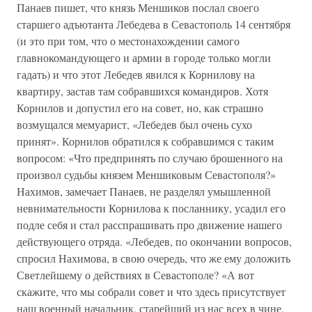
Панаев пишет, что князь Меншиков послал своего
старшего адъютанта Лебедева в Севастополь 14 сентября
(и это при том, что о местонахождении самого
главнокомандующего и армии в городе только могли
гадать) и что этот Лебедев явился к Корнилову на
квартиру, застав там собравшихся командиров. Хотя
Корнилов и допустил его на совет, но, как страшно
возмущался мемуарист, «Лебедев был очень сухо
принят». Корнилов обратился к собравшимся с таким
вопросом: «Что предпринять по случаю брошенного на
произвол судьбы князем Меншиковым Севастополя?»
Нахимов, замечает Панаев, не разделял умышленной
невнимательности Корнилова к посланнику, усадил его
подле себя и стал расспрашивать про движение нашего
действующего отряда. «Лебедев, по окончании вопросов,
спросил Нахимова, в свою очередь, что же ему доложить
Светлейшему о действиях в Севастополе? «А вот
скажите, что мы собрали совет и что здесь присутствует
наш военный начальник, старейший из нас всех в чине,