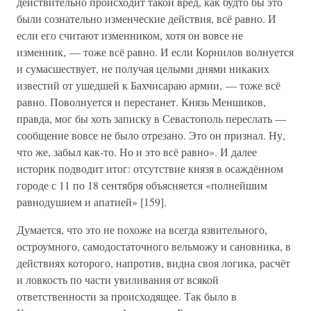
действительно происходит такой вред, как будто бы это
были сознательно изменческие действия, всё равно. И
если его считают изменником, хотя он вовсе не
изменник, — тоже всё равно. И если Корнилов волнуется
и сумасшествует, не получая целыми днями никаких
известий от ушедшей к Бахчисараю армии, — тоже всё
равно. Поволнуется и перестанет. Князь Меншиков,
правда, мог бы хоть записку в Севастополь переслать —
сообщение вовсе не было отрезано. Это он признал. Ну,
что же, забыл как-то. Но и это всё равно». И далее
историк подводит итог: отсутствие князя в осаждённом
городе с 11 по 18 сентября объясняется «полнейшим
равнодушием и апатией» [159].
Думается, что это не похоже на всегда язвительного,
остроумного, самодостаточного вельможу и сановника, в
действиях которого, напротив, видна своя логика, расчёт
и ловкость по части увиливания от всякой
ответственности за происходящее. Так было в