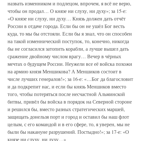
назвать изменником и подлецом, впрочем, я всё не верю,
чтобы он продал… О князе ни слуху, ни духу»; за 15-е:
«О князе ни слуху, ни духу… Князь должен дать отчёт
России в отдаче города. Если бы он не ушёл Бог весть
куда, то мы бы отстояли. Если бы я знал, что он способен
на такой изменнический поступок, то, конечно, никогда
бы не согласился затопить корабли, а лучше вышел дать
сражение двойному числом врагу… Вечер в чёрных
мечтах о будущем России. Неужели все её войска похожи
на армию князя Меншикова? А Меншиков состоит в
числе лучших генералов!»; за 16-е: «…Бог да благословит
и да подкрепит нас, и если бы князь Меншиков вместо
того, чтобы потеряться после несчастной Альминской
битвы, привёл бы войска в порядок на Северной стороне
и решился бы, вместо разных стратегических маршей,
защищать донельзя порт и город и оставил бы наш флот
целым, с его командой и в его сфере, то, я уверен, мы не
были бы накануне разрушений. Постыдно!»; за 17-е: «О
князе ни слуху, ни духу…»