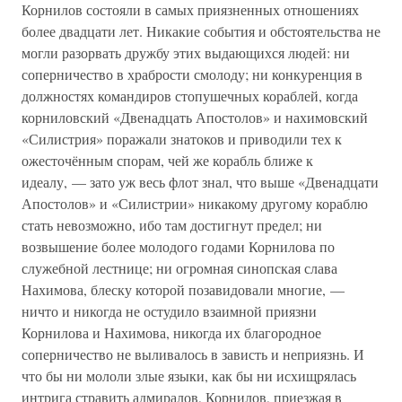
Корнилов состояли в самых приязненных отношениях
более двадцати лет. Никакие события и обстоятельства не
могли разорвать дружбу этих выдающихся людей: ни
соперничество в храбрости смолоду; ни конкуренция в
должностях командиров стопушечных кораблей, когда
корниловский «Двенадцать Апостолов» и нахимовский
«Силистрия» поражали знатоков и приводили тех к
ожесточённым спорам, чей же корабль ближе к
идеалу, — зато уж весь флот знал, что выше «Двенадцати
Апостолов» и «Силистрии» никакому другому кораблю
стать невозможно, ибо там достигнут предел; ни
возвышение более молодого годами Корнилова по
служебной лестнице; ни огромная синопская слава
Нахимова, блеску которой позавидовали многие, —
ничто и никогда не остудило взаимной приязни
Корнилова и Нахимова, никогда их благородное
соперничество не выливалось в зависть и неприязнь. И
что бы ни мололи злые языки, как бы ни исхищрялась
интрига стравить адмиралов, Корнилов, приезжая в