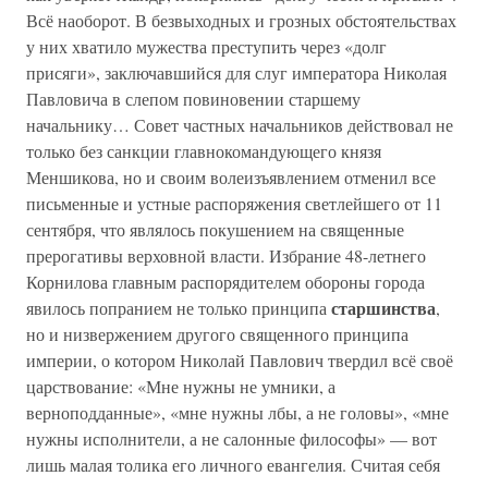
Всё наоборот. В безвыходных и грозных обстоятельствах
у них хватило мужества преступить через «долг
присяги», заключавшийся для слуг императора Николая
Павловича в слепом повиновении старшему
начальнику… Совет частных начальников действовал не
только без санкции главнокомандующего князя
Меншикова, но и своим волеизъявлением отменил все
письменные и устные распоряжения светлейшего от 11
сентября, что являлось покушением на священные
прерогативы верховной власти. Избрание 48-летнего
Корнилова главным распорядителем обороны города
старшинства
явилось попранием не только принципа
,
но и низвержением другого священного принципа
империи, о котором Николай Павлович твердил всё своё
царствование: «Мне нужны не умники, а
верноподданные», «мне нужны лбы, а не головы», «мне
нужны исполнители, а не салонные философы» — вот
лишь малая толика его личного евангелия. Считая себя