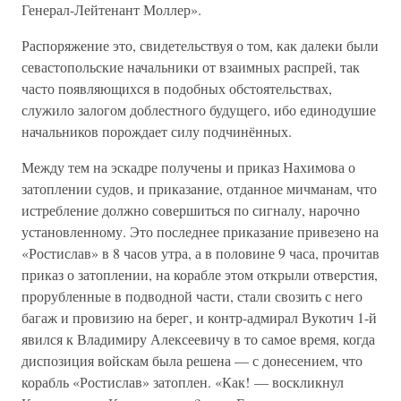
Генерал-Лейтенант Моллер».
Распоряжение это, свидетельствуя о том, как далеки были
севастопольские начальники от взаимных распрей, так
часто появляющихся в подобных обстоятельствах,
служило залогом доблестного будущего, ибо единодушие
начальников порождает силу подчинённых.
Между тем на эскадре получены и приказ Нахимова о
затоплении судов, и приказание, отданное мичманам, что
истребление должно совершиться по сигналу, нарочно
установленному. Это последнее приказание привезено на
«Ростислав» в 8 часов утра, а в половине 9 часа, прочитав
приказ о затоплении, на корабле этом открыли отверстия,
прорубленные в подводной части, стали свозить с него
багаж и провизию на берег, и контр-адмирал Вукотич 1-й
явился к Владимиру Алексеевичу в то самое время, когда
диспозиция войскам была решена — с донесением, что
корабль «Ростислав» затоплен. «Как! — воскликнул