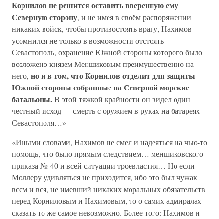
Корнилов не решится оставить вверенную ему
Северную сторону
, и не имея в своём распоряжении
никаких войск, чтобы противостоять врагу, Нахимов
усомнился не только в возможности отстоять
Севастополь, охранение Южной стороны которого было
возложено князем Меншиковым преимущественно на
но и в том, что Корнилов отделит для защиты
него,
Южной стороны собранные на Северной морские
батальоны.
В этой тяжкой крайности он видел один
честный исход — смерть с оружием в руках на батареях
Севастополя…»
«Иными словами, Нахимов не смел и надеяться на чью-то
помощь, что было прямым следствием… меншиковского
приказа № 40 и всей ситуации троевластия… Но если
Моллеру удивляться не приходится, ибо это был чужак
всем и вся, не имевший никаких моральных обязательств
перед Корниловым и Нахимовым, то о самих адмиралах
сказать то же самое невозможно. Более того: Нахимов и