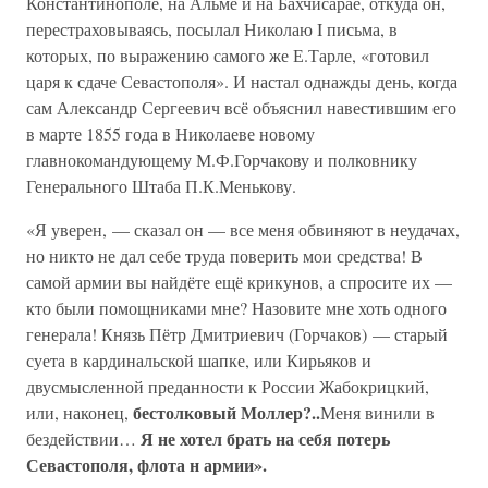
Константинополе, на Альме и на Бахчисарае, откуда он,
перестраховываясь, посылал Николаю I письма, в
которых, по выражению самого же Е.Тарле, «готовил
царя к сдаче Севастополя». И настал однажды день, когда
сам Александр Сергеевич всё объяснил навестившим его
в марте 1855 года в Николаеве новому
главнокомандующему М.Ф.Горчакову и полковнику
Генерального Штаба П.К.Менькову.
«Я уверен, — сказал он — все меня обвиняют в неудачах,
но никто не дал себе труда поверить мои средства! В
самой армии вы найдёте ещё крикунов, а спросите их —
кто были помощниками мне? Назовите мне хоть одного
генерала! Князь Пётр Дмитриевич (Горчаков) — старый
суета в кардинальской шапке, или Кирьяков и
двусмысленной преданности к России Жабокрицкий,
бестолковый Моллер?..
или, наконец,
Меня винили в
Я не хотел брать на себя потерь
бездействии…
Севастополя, флота н армии».