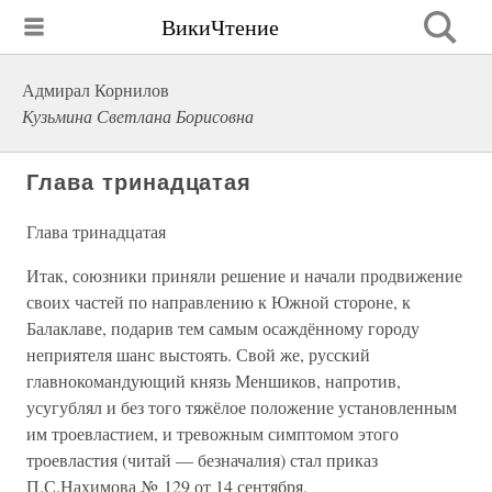
ВикиЧтение
Адмирал Корнилов
Кузьмина Светлана Борисовна
Глава тринадцатая
Глава тринадцатая
Итак, союзники приняли решение и начали продвижение
своих частей по направлению к Южной стороне, к
Балаклаве, подарив тем самым осаждённому городу
неприятеля шанс выстоять. Свой же, русский
главнокомандующий князь Меншиков, напротив,
усугублял и без того тяжёлое положение установленным
им троевластием, и тревожным симптомом этого
троевластия (читай — безначалия) стал приказ
П.С.Нахимова № 129 от 14 сентября.