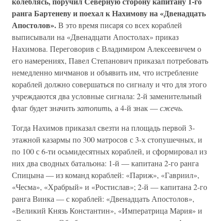
колеблясь, поручил Северную сторону капитану 1-го
ранга Бартеневу и поехал к Нахимову на «Двенадцать
Апостолов».
В это время писаря со всех кораблей
выписывали на «Двенадцати Апостолах» приказ
Нахимова. Переговорив с Владимиром Алексеевичем о
его намерениях, Павел Степанович приказал потребовать
немедленно мичманов и объявить им, что истребление
кораблей должно совершаться по сигналу и что для этого
учреждаются два условные сигнала: 2-й заменительный
флаг будет значить
затопить,
а 4-й знак —
сжечь.
Тогда Нахимов приказал свезти на площадь первой 3-
этажной казармы по 300 матросов с 3-х стопушечных, и
по 100 с 6-ти осьмидесятных кораблей, и сформировал из
них два сводных батальона: 1-й — капитана 2-го ранга
Спицына — из команд кораблей: «Париж», «Гавриил»,
«Чесма», «Храбрый» и «Ростислав»; 2-й — капитана 2-го
ранга Винка — с кораблей: «Двенадцать Апостолов»,
«Великий Князь Константин», «Императрица Мария» и