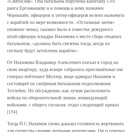
«Святослав». Оба батальона поручены капитану 1-го
ранга Ергомышеву и в помощь к нему назначен
Чернышёв; офицеров и унтер-офицеров велено назначить
с кораблей по мере возможности. «Остальные затем»
(нижние чины), сказано было в повестке дежурного
штаб-офицера эскадры Нахимова о месте сбора сводных
батальонов, «должны быть свезены тогда, когда по
сигналу будут затоплены корабли».
От Нахимова Владимир Алексеевич поехал в город на
свою квартиру, куда вскоре собрались приглашённые им:
генерал-лейтенант Моллер, вице-адмирал Нахимов и
состоящий по сапёрным батальонам подполковник
Тотлебен. По обсуждении, как лучше расположить
войска по оборонительной линии, командующий
войсками, с общего согласия, отдал следующий приказ
[154].
Тогда П.С.Нахимов снова доказал готовность жертвовать
для отечества своими личными интересами. Он и генерал