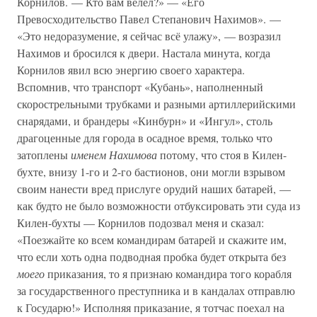
Корнилов. — Кто вам велел?» — «Его
Превосходительство Павел Степанович Нахимов». —
«Это недоразумение, я сейчас всё улажу», — возразил
Нахимов и бросился к двери. Настала минута, когда
Корнилов явил всю энергию своего характера.
Вспомнив, что транспорт «Кубань», наполненный
скорострельными трубками и разными артиллерийскими
снарядами, и брандеры «Кинбурн» и «Ингул», столь
драгоценные для города в осадное время, только что
затоплены
именем Нахимова
потому, что стоя в Килен-
бухте, внизу 1-го и 2-го бастионов, они могли взрывом
своим нанести вред прислуге орудий наших батарей, —
как будто не было возможности отбуксировать эти суда из
Килен-бухты — Корнилов подозвал меня и сказал:
«Поезжайте ко всем командирам батарей и скажите им,
что если хоть одна подводная пробка будет открыта без
моего
приказания, то я признаю командира того корабля
за государственного преступника и в кандалах отправлю
к Государю!» Исполняя приказание, я тотчас поехал на