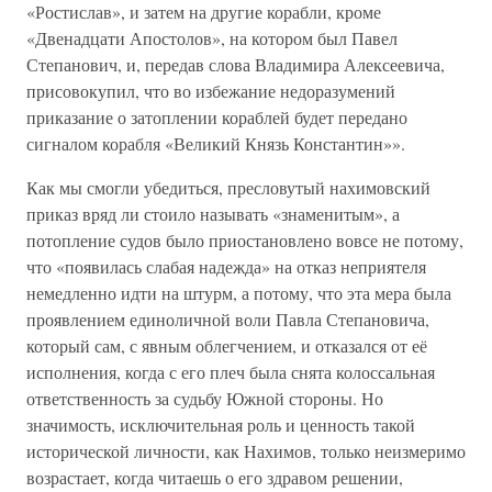
«Ростислав», и затем на другие корабли, кроме
«Двенадцати Апостолов», на котором был Павел
Степанович, и, передав слова Владимира Алексеевича,
присовокупил, что во избежание недоразумений
приказание о затоплении кораблей будет передано
сигналом корабля «Великий Князь Константин»».
Как мы смогли убедиться, пресловутый нахимовский
приказ вряд ли стоило называть «знаменитым», а
потопление судов было приостановлено вовсе не потому,
что «появилась слабая надежда» на отказ неприятеля
немедленно идти на штурм, а потому, что эта мера была
проявлением единоличной воли Павла Степановича,
который сам, с явным облегчением, и отказался от её
исполнения, когда с его плеч была снята колоссальная
ответственность за судьбу Южной стороны. Но
значимость, исключительная роль и ценность такой
исторической личности, как Нахимов, только неизмеримо
возрастает, когда читаешь о его здравом решении,