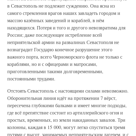
в Севастополь не подлежит суждению. Она ясна из
самого стремления врагов наших завладеть городом и
массою казённых заведений и кораблей, в нём
находящихся. Потеря и того и другого невозвратима для
России; даже последующее истребление всей
неприятельской армии на развалинах Севастополя не
вознаградит Государю конечное разрушение этого
важного порта, всего Черноморского флота не только с
кораблями, но и с офицерами и матросами,
приготовленными такими долговременными,
постоянными трудами.
Отстоять Севастополь с настоящими силами невозможно.
Оборонительная линия идёт на протяжении 7 вёрст,
пересечена глубокими балками и имеет многие подходы,
где всё препятствие состоит из артиллерийского огня и
простых, временных, из земли накиданных завалов. Три
колонны, каждая в 15 000, могут легко спуститься тремя
путями с высот, занимаемых неприятельским лагерем, и с