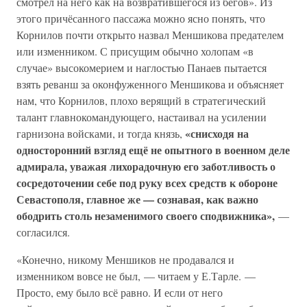
смотрел на него как на возвратившегося из бегов». Из
этого причёсанного пассажа можно ясно понять, что
Корнилов почти открыто назвал Меншикова предателем
или изменником. С присущим обычно холопам «в
случае» высокомерием и наглостью Панаев пытается
взять реванш за оконфуженного Меншикова и объясняет
нам, что Корнилов, плохо верящий в стратегический
талант главнокомандующего, настаивал на усилении
«снисходя на
гарнизона войсками, и тогда князь,
односторонний взгляд ещё не опытного в военном деле
адмирала, уважая лихорадочную его заботливость о
сосредоточении себе под руку всех средств к обороне
Севастополя, главное же — сознавая, как важно
ободрить столь незаменимого своего сподвижника»,
—
согласился.
«Конечно, никому Меншиков не продавался и
изменником вовсе не был, — читаем у Е.Тарле. —
Просто, ему было всё равно. И если от него