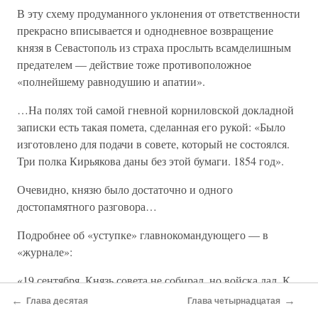
В эту схему продуманного уклонения от ответственности
прекрасно вписывается и однодневное возвращение
князя в Севастополь из страха прослыть всамделишным
предателем — действие тоже противоположное
«полнейшему равнодушию и апатии».
…На полях той самой гневной корниловской докладной
записки есть такая помета, сделанная его рукой: «Было
изготовлено для подачи в совете, который не состоялся.
Три полка Кирьякова даны без этой бумаги. 1854 год».
Очевидно, князю было достаточно и одного
достопамятного разговора…
Подробнее об «уступке» главнокомандующего — в
«журнале»:
«19 сентября. Князь совета не собирал, но войска дал. К
нам перевезли три полка 17–й дивизии: Тарутинский,
←
→
Глава десятая
Глава четырнадцатая
Бородинский и Московский. Теперь войска много,