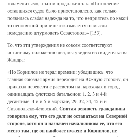
«знаменитым», а затем продолжил так: «Потопление
оставшихся судов было приостановлено, как только
появилась слабая надежда на то, что неприятель по какой-
то непонятной причине отказывается от мысли
немедленно штурмовать Севастополь» [153].
То, что эти утверждения не совсем соответствуют
истинному положению дел, мы увидим из свидетельства
Жандра:
«Но Корнилов не терял времени: убедившись, что
главная союзная армия переходит на Южную сторону, он
приказал перевезти с рассветом на пароходах в город
одиннадцать флотских батальонов: 1, 2, 3 и 4-й
десантные, 4-й и 5-й морские, 29, 32, 34, 45-й и
Святая ревность гражданина
Сизопольско-Флорский.
говорила ему, что его долг не оставаться на Северной
стороне, хотя он и назначен начальником её, что его
место там, где он наиболее нужен; и Корнилов, не