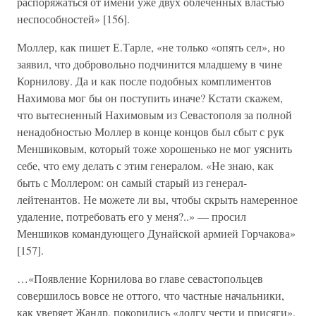
распоряжаться от имени уже двух облечённых властью
неспособностей» [156].
Моллер, как пишет Е.Тарле, «не только «опять сел», но
заявил, что добровольно подчинится младшему в чине
Корнилову. Да и как после подобных комплиментов
Нахимова мог бы он поступить иначе? Кстати скажем,
что вытесненный Нахимовым из Севастополя за полной
ненадобностью Моллер в конце концов был сбыт с рук
Меншиковым, который тоже хорошенько не мог уяснить
себе, что ему делать с этим генералом. «Не знаю, как
быть с Моллером: он самый старый из генерал-
лейтенантов. Не можете ли вы, чтобы скрыть намеренное
удаление, потребовать его у меня?..» — просил
Меншиков командующего Дунайской армией Горчакова»
[157].
…«Появление Корнилова во главе севастопольцев
совершилось вовсе не оттого, что частные начальники,
как уверяет Жандр, покорились «долгу чести и присяги».