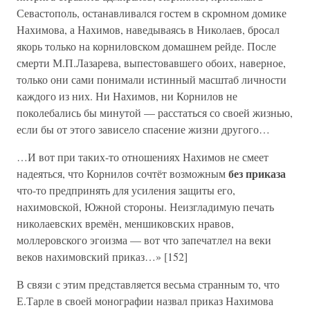
Севастополь, останавливался гостем в скромном домике
Нахимова, а Нахимов, наведываясь в Николаев, бросал
якорь только на корниловском домашнем рейде. После
смерти М.П.Лазарева, выпестовавшего обоих, наверное,
только они сами понимали истинный масштаб личности
каждого из них. Ни Нахимов, ни Корнилов не
поколебались бы минутой — расстаться со своей жизнью,
если бы от этого зависело спасение жизни другого…
…И вот при таких-то отношениях Нахимов не смеет
без приказа
надеяться, что Корнилов сочтёт возможным
что-то предпринять для усиления защиты его,
нахимовской, Южной стороны. Неизгладимую печать
николаевских времён, меншиковских нравов,
моллеровского эгоизма — вот что запечатлел на веки
веков нахимовский приказ…» [152]
В связи с этим представляется весьма странным то, что
Е.Тарле в своей монографии назвал приказ Нахимова