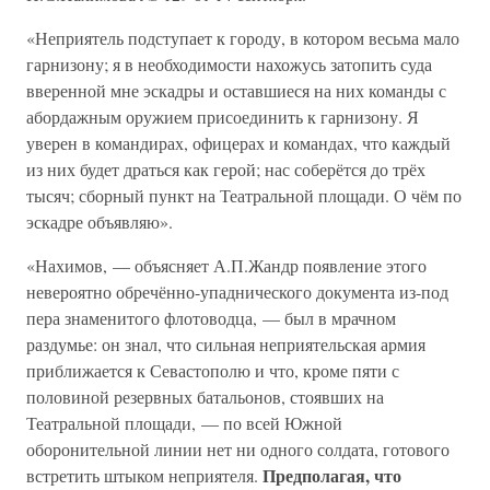
«Неприятель подступает к городу, в котором весьма мало
гарнизону; я в необходимости нахожусь затопить суда
вверенной мне эскадры и оставшиеся на них команды с
абордажным оружием присоединить к гарнизону. Я
уверен в командирах, офицерах и командах, что каждый
из них будет драться как герой; нас соберётся до трёх
тысяч; сборный пункт на Театральной площади. О чём по
эскадре объявляю».
«Нахимов, — объясняет А.П.Жандр появление этого
невероятно обречённо-упаднического документа из-под
пера знаменитого флотоводца, — был в мрачном
раздумье: он знал, что сильная неприятельская армия
приближается к Севастополю и что, кроме пяти с
половиной резервных батальонов, стоявших на
Театральной площади, — по всей Южной
оборонительной линии нет ни одного солдата, готового
Предполагая, что
встретить штыком неприятеля.