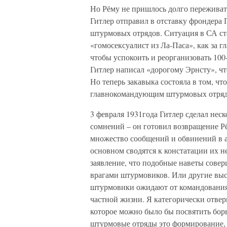
Но Рёму не пришлось долго переживат
Гитлер отправил в отставку фрондера 
штурмовых отрядов. Ситуация в СА ста
«гомосексуалист из Ла-Паса», как за гл
чтобы успокоить и реорганизовать 10
Гитлер написал «дорогому Эрнсту», чт
Но теперь закавыка состояла в том, чт
главнокомандующим штурмовых отрядов
3 февраля 1931года Гитлер сделал неск
сомнений – он готовил возвращение Р
множество сообщений и обвинений в а
основном сводятся к констатации их 
заявление, что подобные наветы сове
врагами штурмовиков. Или другие выс
штурмовики ожидают от командования
частной жизни. Я категорически отве
которое можно было бы посвятить борьбе
штурмовые отряды это формирование, 