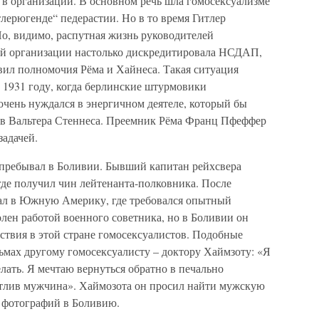
 в организации. В основном речь шла гомосексуализме
лерюгенде“ педерастии. Но в то время Гитлер
 Но, видимо, распутная жизнь руководителей
й организации настолько дискредитировала НСДАП,
овил полномочия Рёма и Хайнеса. Такая ситуация
в 1931 году, когда берлинские штурмовики
очень нуждался в энергичном деятеле, который бы
в Вальтера Стеннеса. Преемник Рёма Франц Пфеффер
задачей.
 пребывал в Боливии. Бывший капитан рейхсвера
где получил чин лейтенанта-полковника. После
ал в Южную Америку, где требовался опытный
лен работой военного советника, но в Боливии он
тствия в этой стране гомосексуалистов. Подобные
ьмах другому гомосексуалисту – доктору Хаймзоту: «Я
елать. Я мечтаю вернуться обратно в печально
стлив мужчина». Хаймозота он просил найти мужскую
 фотографий в Боливию.