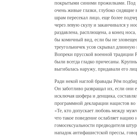
покрытыми синими прожилками. Под н
очень живые глазки, глубоко сидящие
шрам пересекал лицо, еще более подче
через левую скулу и заканчивался у но
раздавлена, расплющена, а конец носа,
бы комичный вид, если бы не зловеще
треугольничек усов скрывал длинную 
Вопреки прусской военной традиции Р
были всегда гладко причесаны. Крупны
выгибалась наружу, придавали его лиц
Ради некой наглой бравады Рём подби
Он заботливо развращал их, если они
исключая шофера и денщика, составлял
программной декларации нацистов во 
«Те, кто допускает любовь между му
что такое поведение ослабляет нацию и
гомосексуальности предводителя штурм
нападок антифашистской прессы, говор