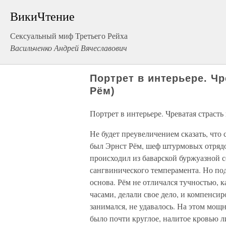
ВикиЧтение
Сексуальный миф Третьего Рейха
Васильченко Андрей Вячеславович
Портрет в интерьере. Чр
Рём)
Портрет в интерьере. Чреватая страсть
Не будет преувеличением сказать, что
был Эрнст Рём, шеф штурмовых отрядов
происходил из баварской буржуазной 
сангвинического темперамента. Но под
основа. Рём не отличался тучностью, к
часами, делали свое дело, и компенсир
занимался, не удавалось. На этом мощн
было почти круглое, налитое кровью 