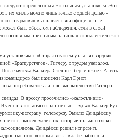
где следуют определенным моральным установкам. Это
ос в их жизнь можно лишь только с одной целью –
и иной штурмовик выполняет свои официальные
е может быть объектом наблюдения, если в своей
ечит основным принципам национал-социалистической
ми установками. «Старая гомосексуальная гвардия»
ной «Братвурстлгок». Гитлеру с трудом удавалось
 После мятежа Вальтера Стеннеса берлинские СА чуть
 из командиров был назначен Карл Эрнст,
снова потребовалось личное вмешательство Гитлера.
й скандал. В прессу просочились «жалостливые»
 Именно в тот момент партийный «судья» Вальтер Бух
турмовику-ветерану, головорезу Эмилю Данцайзену,
 притон гомосексуалистов, которые только позорят
нал-социализма. Данцайзен решил исправить
кадрон смерти», который возглавил безработный