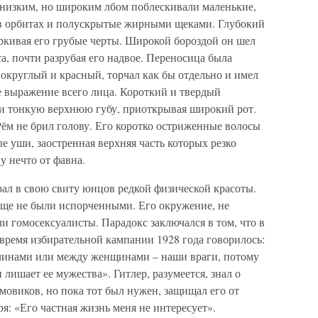
изким, но широким лбом поблескивали маленькие,
 в орбитах и полускрытые жирными щеками. Глубокий
ркивая его грубые черты. Широкой бороздой он шел
са, почти разрубая его надвое. Переносица была
 округлый и красный, торчал как бы отдельно и имел
е выражение всего лица. Короткий и твердый
и тонкую верхнюю губу, приоткрывая широкий рот.
ём не брил голову. Его коротко остриженные волосы
е уши, заостренная верхняя часть которых резко
у нечто от фавна.
рал в свою свиту юнцов редкой физической красоты.
 еще не были испорченными. Его окружение, не
и гомосексуалисты. Парадокс заключался в том, что в
время избирательной кампании 1928 года говорилось:
жчинами или между женщинами – наши враги, потому
 лишает ее мужества». Гитлер, разумеется, знал о
овиков, но пока тот был нужен, защищал его от
я: «Его частная жизнь меня не интересует».