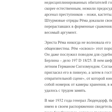
недисциплинированных обитателей го
скорее естественным, нежили предос
арсенал преступников – ножи, кастеты
Штурмовые отряды Рёма доказали свою
перераставших в форменные сражения. 
весомый аргумент.
Эрнста Рёма никогда не волновала его
общеизвестны. Рём «освоил» этот поро
Он даже послужил поводом для судебн
Берлина – дело 197 D 18/25. В нем ше
летним Германом Сигизмундом. Соглас
пригласил его в пивную, а затем в го
отвратительной сцене», от которой ю
собой номерок от камеры хранения, в
удалось с трудом замять.
В мае 1932 года генерал Людендорф, 
имею в своем распоряжении свидетельст