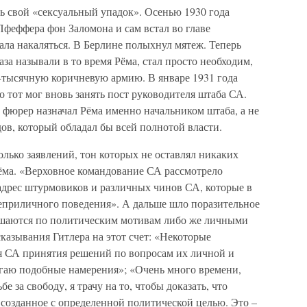
ь свой «сексуальный упадок». Осенью 1930 года
Пфеффера фон Заломона и сам встал во главе
ла накаляться. В Берлине полыхнул мятеж. Теперь
аза называли в то время Рёма, стал просто необходим,
0-тысячную коричневую армию. В январе 1931 года
о тот мог вновь занять пост руководителя штаба СА.
о фюрер назначал Рёма именно начальником штаба, а не
, который обладал бы всей полнотой власти.
олько заявлений, тон которых не оставлял никаких
ёма. «Верховное командование СА рассмотрело
дрес штурмовиков и различных чинов СА, которые в
неприличного поведения». А дальше шло поразительное
ршаются по политическим мотивам либо же личными
казывания Гитлера на этот счет: «Некоторые
 СА принятия решений по вопросам их личной и
ргаю подобные намерения»; «Очень много времени,
 за свободу, я трачу на то, чтобы доказать, что
созданное с определенной политической целью. Это –