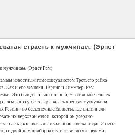
еватая страсть к мужчинам. (Эрнст
 к мужчинам. (Эрнст Рём)
 самым известным гомосексуалистом Третьего рейха
. Как и его земляки, Геринг и Гиммлер, Рём
семьи. Это был довольно полный, массивный человек
 слоем жира у него скрывалась крепкая мускульная
ак Геринг, но бесконечные банкеты, где пили и ели
овать их верховой ездой, которой он усердно
ом теле красовалась великолепная голова зверя. У него
лицо с двойным подбородком и отвислыми щеками,