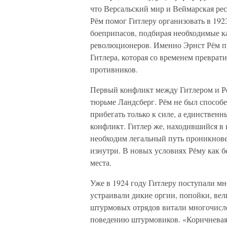
что Версальский мир и Веймарская ре
Рём помог Гитлеру организовать в 192
боеприпасов, подбирая необходимые к
революционеров. Именно Эрнст Рём п
Гитлера, которая со временем преврат
противников.
Первый конфликт между Гитлером и Р
тюрьме Ландсберг. Рём не был способе
прибегать только к силе, а единствен
конфликт. Гитлер же, находившийся в 
необходим легальный путь проникнове
изнутри. В новых условиях Рёму как 
места.
Уже в 1924 году Гитлеру поступали м
устраивали дикие оргии, попойки, ве
штурмовых отрядов витали многочисле
поведению штурмовиков. «Коричневая 