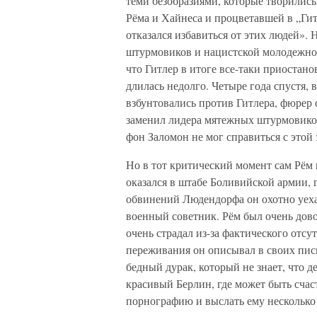
теми безобразиями, которые творились
Рёма и Хайнеса и процветавшей в „Гит
отказался избавиться от этих людей».
штурмовиков и нацистской молодежно
что Гитлер в итоге все-таки приостан
длилась недолго. Четыре года спустя, 
взбунтовались против Гитлера, фюрер 
заменил лидера мятежных штурмовико
фон Заломон не мог справиться с этой 
Но в тот критический момент сам Рём
оказался в штабе Боливийской армии, 
обвинений Людендорфа он охотно уех
военный советник. Рём был очень дово
очень страдал из-за фактического отсу
переживания он описывал в своих пис
бедный дурак, который не знает, что д
красивый Берлин, где может быть сча
порнографию и выслать ему несколько