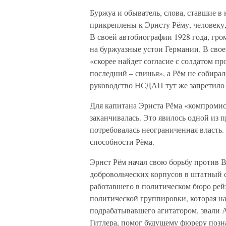
Буржуа и обыватель, слова, ставшие в
прикреплены к Эрнсту Рёму, человеку,
В своей автобиографии 1928 года, гро
на буржуазные устои Германии. В своей
«скорее найдет согласие с солдатом п
последний – свинья», а Рём не собирал
руководство НСДАП тут же запретило
Для капитана Эрнста Рёма «компромисс
заканчивалась. Это явилось одной из п
потребовалась неограниченная власть.
способности Рёма.
Эрнст Рём начал свою борьбу против В
добровольческих корпусов в штатный с
работавшего в политическом бюро рей
политической группировки, которая на
подрабатывавшего агитатором, звали 
Гитлера, помог будущему фюреру позна