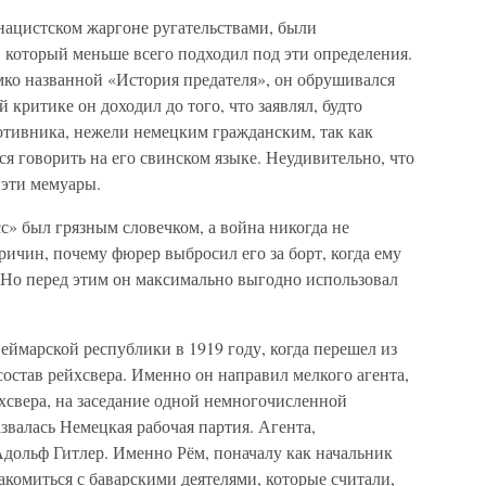
 нацистском жаргоне ругательствами, были
 который меньше всего подходил под эти определения.
мко названной «История предателя», он обрушивался
 критике он доходил до того, что заявлял, будто
ротивника, нежели немецким гражданским, так как
ся говорить на его свинском языке. Неудивительно, что
 эти мемуары.
» был грязным словечком, а война никогда не
ричин, почему фюрер выбросил его за борт, когда ему
 Но перед этим он максимально выгодно использовал
еймарской республики в 1919 году, когда перешел из
остав рейхсвера. Именно он направил мелкого агента,
хсвера, на заседание одной немногочисленной
звалась Немецкая рабочая партия. Агента,
Адольф Гитлер. Именно Рём, поначалу как начальник
комиться с баварскими деятелями, которые считали,