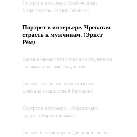
Портрет в интерьере. Озабоченный
Мефистофель. (Йозеф Геббельс)
Портрет в интерьере. Чреватая
страсть к мужчинам. (Эрнст
Рём)
Криминальная статистика по осужденным
в вермахте за гомосексуализм
Глава 6. Половая алхимия (расовая
селекция в нацистской Германии)
Портрет в интерьере. «Образцовый»
супруг. (Мартин Борман)
Глава 8. Особая мораль для новой элиты