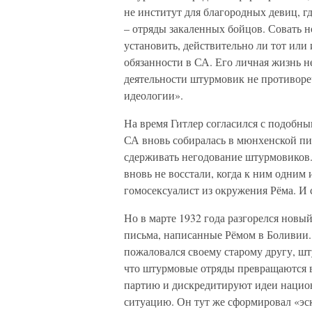
не институт для благородных девиц, 
– отряды закаленных бойцов. Совать н
установить, действительно ли тот ил
обязанности в СА. Его личная жизнь н
деятельности штурмовик не противор
идеологии».
На время Гитлер согласился с подобны
СА вновь собиралась в мюнхенской пив
сдерживать негодование штурмовиков.
вновь не восстали, когда к ним одним
гомосексуалист из окружения Рёма. И 
Но в марте 1932 года разгорелся новы
письма, написанные Рёмом в Боливии.
пожаловался своему старому другу, ш
что штурмовые отряды превращаются в
партию и дискредитируют идеи нацио
ситуацию. Он тут же сформировал «эс