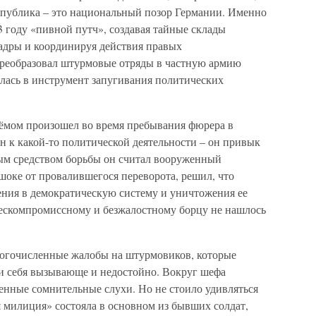
спублика – это национальный позор Германии. Именно
3 году «пивной путч», создавая тайные склады
адры и координируя действия правых
реобразовал штурмовые отряды в частную армию
илась в инструмент запугивания политических
ёмом произошел во время пребывания фюрера в
н к какой-то политической деятельности – он привык
ным средством борьбы он считал вооруженный
шоке от провалившегося переворота, решил, что
ния в демократическую систему и уничтожения ее
бескомпромиссному и безжалостному борцу не нашлось
ногочисленные жалобы на штурмовиков, которые
ли себя вызывающе и недостойно. Вокруг шефа
нные сомнительные слухи. Но не стоило удивляться
милиция» состояла в основном из бывших солдат,