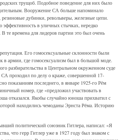
родских трущоб. Подобное поведение для них было
удительным. Вооружение СА больше напоминало
, резиновые дубинки, револьверы, железные цепи.
 эффективность в уличных стычках, нередко
В те времена для лидеров партии это был очень
 репутация. Его гомосексуальные склонности были
к в армии, где гомосексуализм был в большой моде.
ого разбирательства в Центральном окруженном суде
ф СА проходил по делу о краже, совершенной 17-
но показаниям последнего, в январе 1925-го Рём
стиничный номер, где «предложил участвовать в
ноша отказался. Якобы случайно юноша прихватил с
 которой находились чемоданы Эрнста Рёма. Историю
бывший политический союзник Гитлера, написал: «Я
ва, что герр Гитлер уже в 1927 году был знаком с