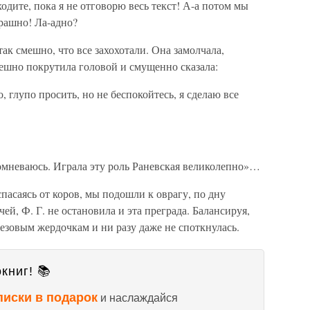
дите, пока я не отговорю весь текст! А-а потом мы
трашно! Ла-адно?
ак смешно, что все захохотали. Она замолчала,
мешно покрутила головой и смущенно сказала:
 глупо просить, но не беспокойтесь, я сделаю все
сомневаюсь. Играла эту роль Раневская великолепно»…
спасаясь от коров, мы подошли к оврагу, по дну
ей, Ф. Г. не остановила и эта преграда. Балансируя,
езовым жердочкам и ни разу даже не споткнулась.
книг! 📚
писки в подарок
и наслаждайся