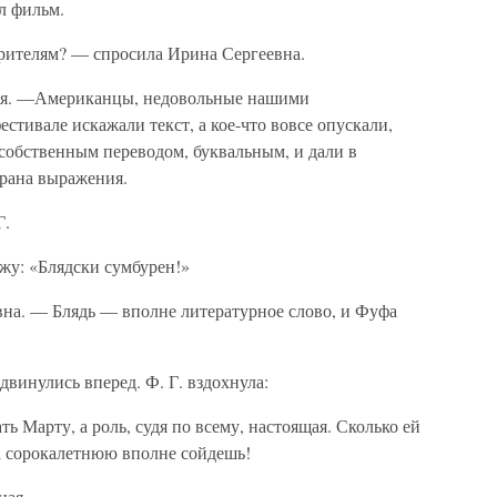
ал фильм.
зрителям? — спросила Ирина Сергеевна.
л я. —Американцы, недовольные нашими
стивале искажали текст, а кое-что вовсе опускали,
 собственным переводом, буквальным, и дали в
рана выражения.
Г.
жу: «Блядски сумбурен!»
на. — Блядь — вполне литературное слово, и Фуфа
двинулись вперед. Ф. Г. вздохнула:
ь Марту, а роль, судя по всему, настоящая. Сколько ей
за сорокалетнюю вполне сойдешь!
ная.