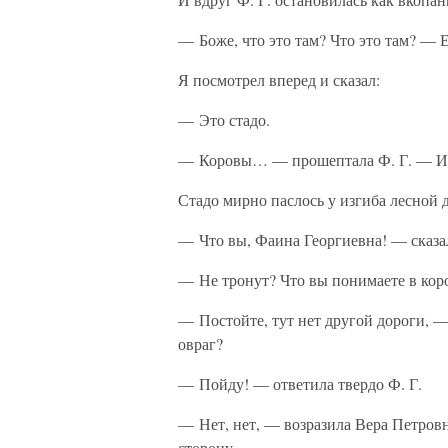
— Боже, что это там? Что это там? — Е
Я посмотрел вперед и сказал:
— Это стадо.
— Коровы… — прошептала Ф. Г. — Ири
Стадо мирно паслось у изгиба лесной 
— Что вы, Фаина Георгиевна! — сказа
— Не тронут? Что вы понимаете в кор
— Постойте, тут нет другой дороги, —
овраг?
— Пойду! — ответила твердо Ф. Г.
— Нет, нет, — возразила Вера Петровн
сторону.