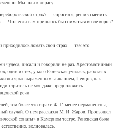
 смешно. Мы шли к оврагу.
еребороть свой страх? — спросил я, решив сменить
: — Что, если вам пришлось бы сниматься возле коров?
аз приходилось ломать свой страх — там это
ами чудеса, писали и говорили не раз. Хрестоматийный
 один из тех, у кого Раневская училась, работая в
в жизни ярко выраженным заиканием, Певцов, как
и один зритель не мог даже предположить
вцовской речи.
лей, тем более что страхи Ф. Г. менее перманентны,
ный случай. О нем рассказал М. И. Жаров. Произошел
тической сонаты» в Камерном театре. Раневская была
 естественно, волновалась.