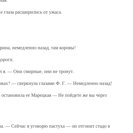
е глаза расширились от ужаса.
на, немедленно назад, там коровы!
дороги.
л я. — Они смирные, они не тронут.
овах? — сверкнула глазами Ф. Г. — Немедленно назад!
 остановила ее Марецкая — Не пойдете же вы через
а. — Сейчас я уговорю пастуха — он отгонит стадо в