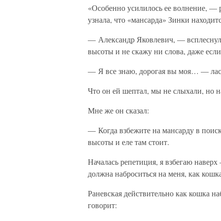
«Особенно усилилось ее волнение, — р
узнала, что «мансарда» Зинки находитс
— Александр Яковлевич, — всплеснула
высоты и не скажу ни слова, даже есл
— Я все знаю, дорогая вы моя… — ласк
Что он ей шептал, мы не слыхали, но н
Мне же он сказал:
— Когда взбежите на мансарду в поиск
высоты и еле там стоит.
Началась репетиция, я взбегаю наверх
должна наброситься на меня, как кошка
Раневская действительно как кошка наб
говорит: