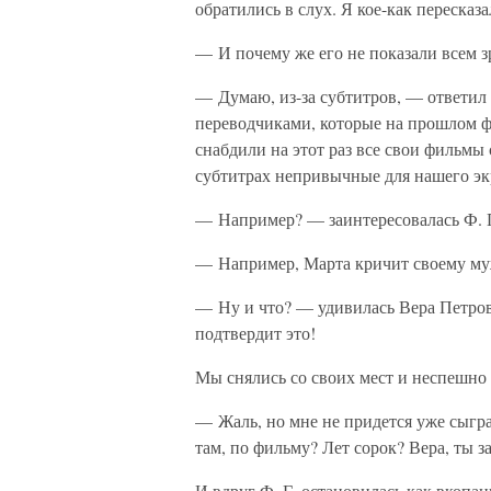
обратились в слух. Я кое-как пересказ
— И почему же его не показали всем 
— Думаю, из-за субтитров, — ответи
переводчиками, которые на прошлом фе
снабдили на этот раз все свои фильмы
субтитрах непривычные для нашего эк
— Например? — заинтересовалась Ф. 
— Например, Марта кричит своему му
— Ну и что? — удивилась Вера Петров
подтвердит это!
Мы снялись со своих мест и неспешно 
— Жаль, но мне не придется уже сыграт
там, по фильму? Лет сорок? Вера, ты 
И вдруг Ф. Г. остановилась как вкопан