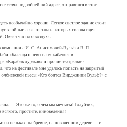
ытке стоял подробнейший адрес, отправился в этот
есь необычайно хороши. Легкое светлое здание стоит
уг хвойные леса, от запаха которых голова идет
й. Океан чистого воздуха.
 компании с И. С. Анисимовой-Вульф и В. П.
лби «Баллада о невеселом кабачке» в
а «Корабль дураков» и прочие театрально-
л, что на фестивале мне удалось попасть на закрытый
 олбиевской пьесы «Кто боится Вирджинии Вульф?» с
вна. — Это же то, о чем мы мечтаем! Голубчик,
 всякого, простите, киноведения!
м: на пеньках, на бревне, на поваленном дереве — и