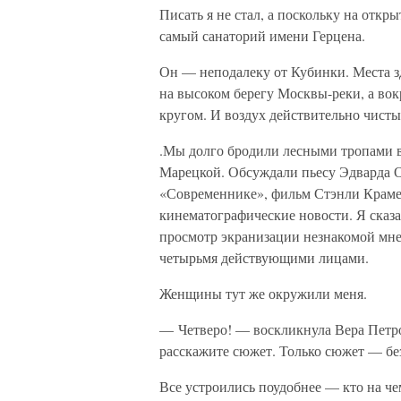
Писать я не стал, а поскольку на откр
самый санаторий имени Герцена.
Он — неподалеку от Кубинки. Места зд
на высоком берегу Москвы-реки, а вокр
кругом. И воздух действительно чисты
.Мы долго бродили лесными тропами в
Марецкой. Обсуждали пьесу Эдварда О
«Современнике», фильм Стэнли Крамер
кинематографические новости. Я сказа
просмотр экранизации незнакомой мне
четырьмя действующими лицами.
Женщины тут же окружили меня.
— Четверо! — воскликнула Вера Петро
расскажите сюжет. Только сюжет — без
Все устроились поудобнее — кто на че