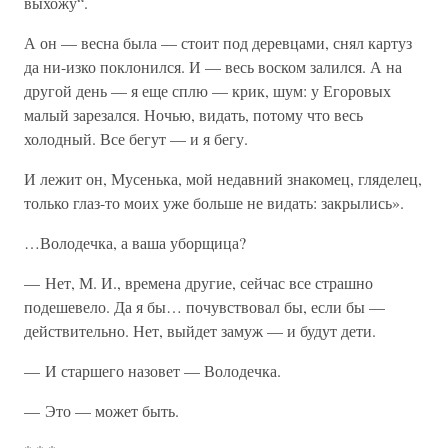
выхожу“.
А он — весна была — стоит под деревцами, снял картуз
да ни-изко поклонился. И — весь воском залился. А на
другой день — я еще сплю — крик, шум: у Егоровых
малый зарезался. Ночью, видать, потому что весь
холодный. Все бегут — и я бегу.
И лежит он, Мусенька, мой недавний знакомец, гляделец,
только глаз-то моих уже больше не видать: закрылись».
…Володечка, а ваша уборщица?
— Нет, М. И., времена другие, сейчас все страшно
подешевело. Да я бы… почувствовал бы, если бы —
действительно. Нет, выйдет замуж — и будут дети.
— И старшего назовет — Володечка.
— Это — может быть.