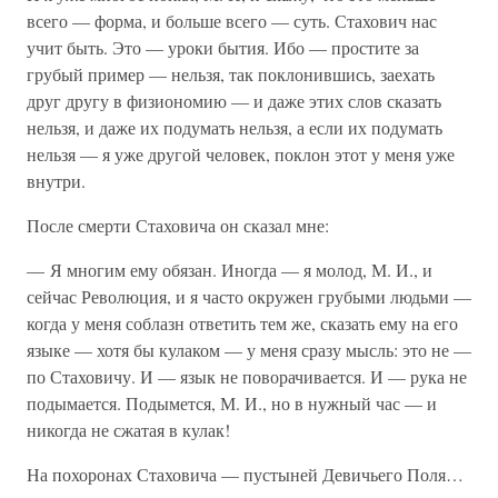
всего — форма, и больше всего — суть. Стахович нас
учит быть. Это — уроки бытия. Ибо — простите за
грубый пример — нельзя, так поклонившись, заехать
друг другу в физиономию — и даже этих слов сказать
нельзя, и даже их подумать нельзя, а если их подумать
нельзя — я уже другой человек, поклон этот у меня уже
внутри.
После смерти Стаховича он сказал мне:
— Я многим ему обязан. Иногда — я молод, М. И., и
сейчас Революция, и я часто окружен грубыми людьми —
когда у меня соблазн ответить тем же, сказать ему на его
языке — хотя бы кулаком — у меня сразу мысль: это не —
по Стаховичу. И — язык не поворачивается. И — рука не
подымается. Подымется, М. И., но в нужный час — и
никогда не сжатая в кулак!
На похоронах Стаховича — пустыней Девичьего Поля…