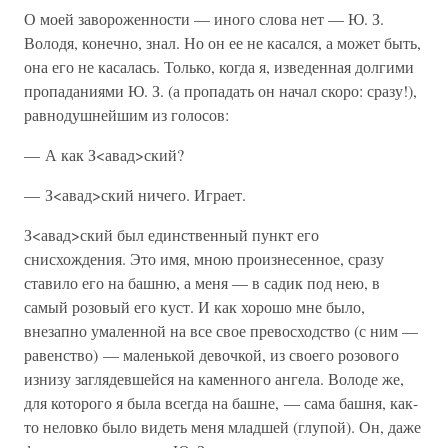
О моей завороженности — иного слова нет — Ю. З.
Володя, конечно, знал. Но он ее не касался, а может быть,
она его не касалась. Только, когда я, изведенная долгими
пропаданиями Ю. З. (а пропадать он начал скоро: сразу!),
равнодушнейшим из голосов:
— А как З<авад>ский?
— З<авад>ский ничего. Играет.
З<авад>ский был единственный пункт его
снисхождения. Это имя, мною произнесенное, сразу
ставило его на башню, а меня — в садик под нею, в
самый розовый его куст. И как хорошо мне было,
внезапно умаленной на все свое превосходство (с ним —
равенство) — маленькой девочкой, из своего розового
изнизу заглядевшейся на каменного ангела. Володе же,
для которого я была всегда на башне, — сама башня, как-
то неловко было видеть меня младшей (глупой). Он, даже