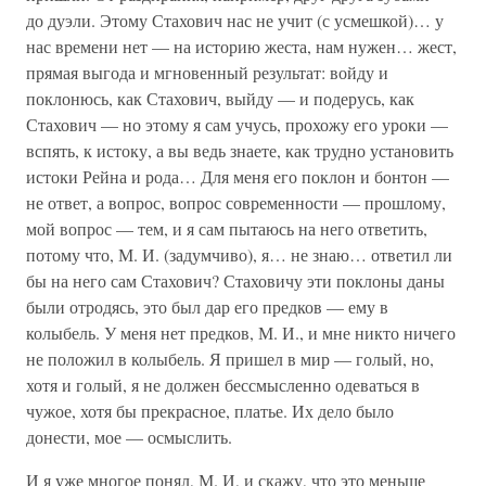
до дуэли. Этому Стахович нас не учит (с усмешкой)… у
нас времени нет — на историю жеста, нам нужен… жест,
прямая выгода и мгновенный результат: войду и
поклонюсь, как Стахович, выйду — и подерусь, как
Стахович — но этому я сам учусь, прохожу его уроки —
вспять, к истоку, а вы ведь знаете, как трудно установить
истоки Рейна и рода… Для меня его поклон и бонтон —
не ответ, а вопрос, вопрос современности — прошлому,
мой вопрос — тем, и я сам пытаюсь на него ответить,
потому что, М. И. (задумчиво), я… не знаю… ответил ли
бы на него сам Стахович? Стаховичу эти поклоны даны
были отродясь, это был дар его предков — ему в
колыбель. У меня нет предков, М. И., и мне никто ничего
не положил в колыбель. Я пришел в мир — голый, но,
хотя и голый, я не должен бессмысленно одеваться в
чужое, хотя бы прекрасное, платье. Их дело было
донести, мое — осмыслить.
И я уже многое понял, М. И, и скажу, что это меньше