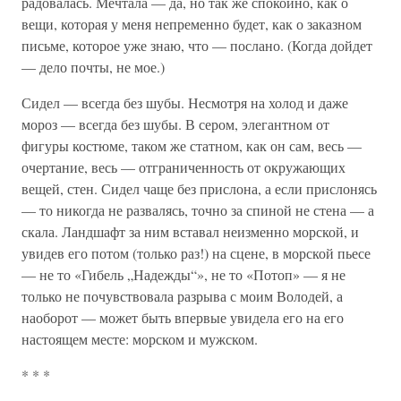
радовалась. Мечтала — да, но так же спокойно, как о
вещи, которая у меня непременно будет, как о заказном
письме, которое уже знаю, что — послано. (Когда дойдет
— дело почты, не мое.)
Сидел — всегда без шубы. Несмотря на холод и даже
мороз — всегда без шубы. В сером, элегантном от
фигуры костюме, таком же статном, как он сам, весь —
очертание, весь — отграниченность от окружающих
вещей, стен. Сидел чаще без прислона, а если прислонясь
— то никогда не развалясь, точно за спиной не стена — а
скала. Ландшафт за ним вставал неизменно морской, и
увидев его потом (только раз!) на сцене, в морской пьесе
— не то «Гибель „Надежды“», не то «Потоп» — я не
только не почувствовала разрыва с моим Володей, а
наоборот — может быть впервые увидела его на его
настоящем месте: морском и мужском.
* * *