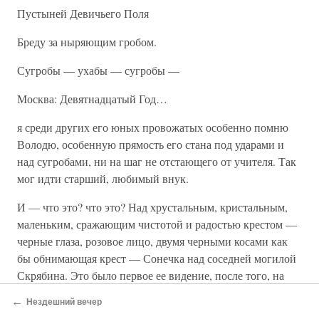
Пустыней Девичьего Поля
Бреду за ныряющим гробом.
Сугробы — ухабы — сугробы —
Москва: Девятнадцатый Год…
я среди других его юных провожатых особенно помню
Володю, особенную прямость его стана под ударами и
над сугробами, ни на шаг не отстающего от учителя. Так
мог идти старший, любимый внук.
И — что это? что это? Над хрустальным, кристальным,
маленьким, сражающим чистотой и радостью крестом —
черные глаза, розовое лицо, двумя черными косами как
бы обнимающая крест — Сонечка над соседней могилой
Скрябина. Это было первое ее видение, после того, на
сцене, на чтении «Метели», первая встреча с ней после
←
Нездешний вечер
моей «Метели», в другой метели, ревевшей и