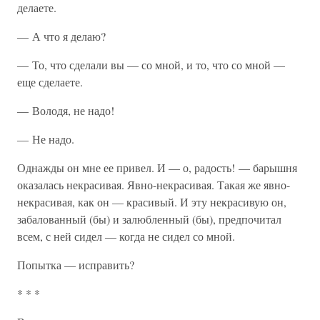
делаете.
— А что я делаю?
— То, что сделали вы — со мной, и то, что со мной —
еще сделаете.
— Володя, не надо!
— Не надо.
Однажды он мне ее привел. И — о, радость! — барышня
оказалась некрасивая. Явно-некрасивая. Такая же явно-
некрасивая, как он — красивый. И эту некрасивую он,
забалованный (бы) и залюбленный (бы), предпочитал
всем, с ней сидел — когда не сидел со мной.
Попытка — исправить?
* * *