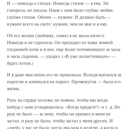
И — никогда о стихах. Никогда стихов — я ему. Не
говорила, не писала. Наше с ним было глубже любви,
глубже стихов. Обоим — нужнее. И должно быть —
нужнее всего на свете: нужнее, чем он мне и я ему.
Об его жизни (любовях, семье) я не знала ничего.
Никогда и не спросила. Он приходил из тьмы зимней
тогдашней ночи и в нее, еще более потемневшую за часы
и часы сидения, — уходил. («В уже посветлевшую» —
будет потом.)
И я даже мысленно его не провожала. Володя кончался за
порогом и начинался на пороге. Промежуток — была его
жизнь.
Руку на сердце положа: не помню, чтобы мы когда-
нибудь с ним уговаривались: «Когда придете?» и т. д. Но
разу не было — за зиму, чтобы он пришел и меня не
застал, и разу не было, чтобы застал у меня других. И
«дней» у нас не было: когда два раза в неделю, а когда и