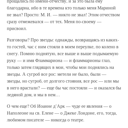
прощались по имени-отчеству, и за это была ему
благодарна, ибо в те времена кто только меня Мариной
не звал? Просто: М. И. — никто не звал! Этим отчеством
сразу отмежевался — от тех. Меня по-своему —
присвоил.
Разговоры? Про звезды: однажды, возвращаясь из каких-
то гостей, час с ним стояли в моем переулке, по колено в
снегу. Помню поднятую, все выше и выше подымаемую
руку — и имя Фламмариона — и фламмарионы глаз,
только затем глядящих в мои, чтобы мои поднялись на
звезды. А сугроб все рос: метели не было, были —
звезды, но сугроб, от долгого стояния, все рос — или мы
в него врастали? — еще бы час постояли — и оказался бы
ледяной дом, и мы в нем…
О чем еще? Об Иоанне д’Арк — чуде ее явления — о
Наполеоне на св. Елене — о Джеке Лондоне, его, тогда,
любимом писателе — никогда о театре.