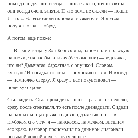
никогда не делают: всегда — послезавтра, точно завтра
они всегда очень заняты. И что дома не сидели — пошли.
И что хлеб разломили пополам, и сами ели. Я в этом
почувствовал — обряд.
А потом, еще позже:
— Вы мне тогда, у Зои Борисовны, напомнили польскую
панночку: на вас была такая (беспомощно) — курточка,
что ли? Дымчатая, бархатная, с опушкой. Словом,
кунтуш? И посадка головы — немножко назад. И взгляд
— немножко сверху. Я сразу в вас почувствовал —
польскую кровь.
Стал ходить. Стал приходить часто — раза два в неделю,
сразу после спектакля, то есть после двенадцати. Сидели
на разных концах рыжего дивана, даже так: он — в
глубоком его углу, я — наискосок, на мелком, внешнем
его краю. Разговор происходил по длинной диагонали,
по самой долгой друг к другу дороге.