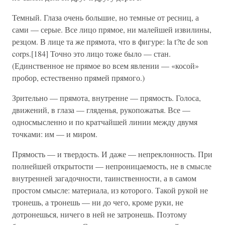
Темный. Глаза очень большие, но темные от ресниц, а
сами — серые. Все лицо прямое, ни малейшей извилины,
резцом. В лице та же прямота, что в фигуре: la t?te de son
corps.[184] Точно это лицо тоже было — стан.
(Единственное не прямое во всем явлении — «косой»
пробор, естественно прямей прямого.)
Зрительно — прямота, внутренне — прямость. Голоса,
движений, в глаза — гляденья, рукопожатья. Все —
односмысленно и по кратчайшей линии между двумя
точками: им — и миром.
Прямость — и твердость. И даже — непреклонность. При
полнейшей открытости — непроницаемость, не в смысле
внутренней загадочности, таинственности, а в самом
простом смысле: материала, из которого. Такой рукой не
тронешь, а тронешь — ни до чего, кроме руки, не
дотронешься, ничего в ней не затронешь. Поэтому