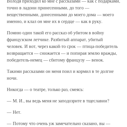
Володя приходил ко мне с рассказами — как с подарками,
точно в ладони принесенными, до того —
вещественными, донесенными до моего дома — моего
именно, и клал он мне их в сердце — как в руку.
Помню один такой его рассказ об убитом в войну
французском летчике. Разбитый аппарат, убитый
человек. И вот, через какой-то срок — птица-победитель
возвращается — снижается — и попирая землю вражды,
победитель-немец — сбитому французу — венок.
Такими рассказами он меня поил и кормил в те долгие
ночи.
Никогда — о театре, только раз, смеясь:
— М. И., вы ведь меня не заподозрите в тщеславии?
— Нет.
— Потому что очень уж замечательно сказано, вы —