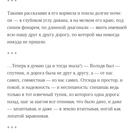
* * *
Такими рассказами я его кормила и поила долгие ночи:
он — в глубоком углу дивана, я на мелком его краю, под
синим фонарем, по длинной диагонали — явить имевшей
всю нашу друг к другу дорогу, по которой мы никогда
никуда не пришли.
* * *
…Теперь я думаю (да и тогда знала!) — Володя был —
спутник, и дорога была не друг к другу, а — от нас
самих, совместная — из нас самих. Отсюда и простор, и
покой, и надежность — и неспешность: спешишь ведь
только в тот извечный тупик, из которого одна дорога:
назад, шаг за шагом все отнимая, что было дано, и даже
— затаптывая, и даже — в землю втаптывая, ногой как
лопатой заравнивая.
* * *