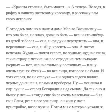
— «Красота страшна, быть может…» А теперь, Володя, в
рифму к вашему жестокому красавцу, я расскажу вам
свою историю:
Я отродясь помню в нашем доме Марью Васильевну —
кто она была, не знаю, должно быть — все: и кто-нибудь
из детей заболел — она, и сундуки перетрясать — она, и
перешивать — она, и яйца красить — она. А потом
исчезала. Худая — почти скелет, но чудные, чудные глаза,
такие страдальческие, живое страдание: темно-карие
(черных — нет, черные только у восточных — или у
очень глупых: бусы) — во все лицо, которого не было. И
хотя старая, но не старуха — ни одного седого волоса,
черные до синевы, прямым пробором. Ну — монашка и
еще лучше — старая Богородица над сыном. Да так оно и
было: у нее — я тогда еще была очень маленькая — был
сын Саша, реального училища, он жил у нас в
пристройке, возле кухни. Потом мы с матерью уехали за