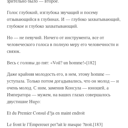
зрительно было — второе.
Голос глубокий, изглубока звучащий и посему
отзывающийся в глубинах. И — глубоко захватывающий,
глубокое и глубоко захватывающий.
Но — не певучий. Ничего от инструмента, все от
человеческого голоса в полную меру его человечности и
связок.
Весь с головы до пят: «Voil? un homme!»[182]
Даже крайняя молодость его, в нем, этому homme —
уступала. Только потом догадывались, что он молод — и
очень молод. С ним, заменив Консула — юношей, а
Императора — мужем, на ваших глазах совершалось
двустишие Hugo:
Et du Premier Consul d?ja en maint endroit
Le front le l’Empereuer per?ait le masque ?troit.[183]