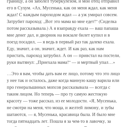
границу, а он заболел туберкулезом, и мой отец отправил
его в Сухум. «Ах, Мусенька, как он меня ждал, как меня
ждал! С каждым пароходом ждал — а уж умирал совсем.
Затрубит пароход: „Вот это мама ко мне едет!“ (Сиделка
потом рассказывала.) А я взаправду ехала — ваш папаша
мне денег дал, и дворник на вокзале билет купил и в
поезд посадил, — я ведь в первый раз так далеко ехала.
Еду, значит, а он, значит, ждет. И как раз, как нам
пристать, пароход затрубил. А он — привстал на постели,
руки вытянул: „Приехала мама!“ — и мертвый упал…»
…Это я вам, чтобы дать вам ее лицо, потому что это лицо
у нее так и осталось, даже когда манную кашу варила или
про генеральшиных мопсов рассказывала — всегда с
таким лицом. Но теперь — про ту самую жестокую
красоту — тоже рассказ, из ее молодости. «Я, Мусенька,
не смотри на меня, что моща, и желтей лимону, и зубы
шатаются, — я, Мусенька, красавица была. И было мне
тогда пятнадцать лет. Пошла я за чем-то в лавочку, за