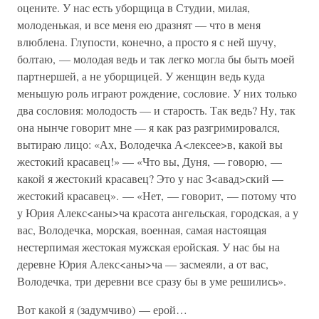
оцените. У нас есть уборщица в Студии, милая,
молоденькая, и все меня ею дразнят — что в меня
влюблена. Глупости, конечно, а просто я с ней шучу,
болтаю, — молодая ведь и так легко могла бы быть моей
партнершей, а не уборщицей. У женщин ведь куда
меньшую роль играют рождение, сословие. У них только
два сословия: молодость — и старость. Так ведь? Ну, так
она нынче говорит мне — я как раз разгримировался,
вытираю лицо: «Ах, Володечка А<лексее>в, какой вы
жестокий красавец!» — «Что вы, Дуня, — говорю, —
какой я жестокий красавец? Это у нас З<авад>ский —
жестокий красавец». — «Нет, — говорит, — потому что
у Юрия Алекс<аны>ча красота ангельская, городская, а у
вас, Володечка, морская, военная, самая настоящая
нестерпимая жестокая мужская еройская. У нас бы на
деревне Юрия Алекс<аны>ча — засмеяли, а от вас,
Володечка, три деревни все сразу бы в уме решились».
Вот какой я (задумчиво) — ерой…