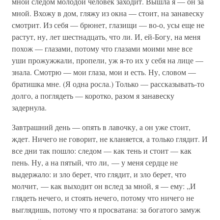
мной следом молодой человек заходит. Вышла я — он за
мной. Вхожу в дом, гляжу из окна — стоит, на занавеску
смотрит. Из себя — брюнет, глазищи — во-о, усы еще не
растут, ну, лет шестнадцать, что ли. И, ей-Богу, на меня
похож — глазами, потому что глазами моими мне все
уши прожужжали, пропели, уж я-то их у себя на лице —
знала. Смотрю — мои глаза, мои и есть. Ну, словом —
братишка мне. (Я одна росла.) Только — рассказывать-то
долго, а поглядеть — коротко, разом я занавеску
задернула.
Завтрашний день — опять в лавочку, а он уже стоит,
ждет. Ничего не говорит, не кланяется, а только глядит. И
все дни так пошло: следом — как тень и стоит — как
пень. Ну, а на пятый, что ли, — у меня сердце не
выдержало: и зло берет, что глядит, и зло берет, что
молчит, — как выходит он вслед за мной, я — ему: „И
глядеть нечего, и стоять нечего, потому что ничего не
выглядишь, потому что я просватана: за богатого замуж