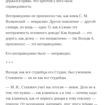
держался прямо, что хребтом у него была
справедливость.
Несправедливо он произносил так, как князь С. М.
Волконский — некрасиво. Другое поколение — другой
словарь, но вещь — одна. О, как я узнаю эту
неотразимость основного довода! Как бедный: — это
дорого, как делец — это непрактично — так Володя А.
произносил: — это несправедливо.
Его несправедливо было — неправедно.
* * *
Володя, как все студийцы его Студии, был учеником
Стаховича — но не как все студийцы.
— М. И., Стахович учит нас итогам — веков. Дело не в
том, что нужно — так кланяться, а в том — почему надо
так кланяться, как от первого дикаря к тому поклону —
пришли. От раздирания, например, друг друга зубами —