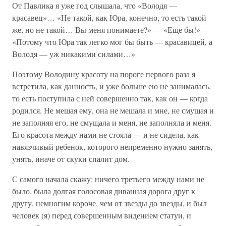
От Павлика я уже год слышала, что «Володя —
красавец»… «Не такой, как Юра, конечно, то есть такой
же, но не такой… Вы меня понимаете?» — «Еще бы!» —
«Потому что Юра так легко мог бы быть — красавицей, а
Володя — уж никакими силами…»
Поэтому Володину красоту на пороге первого раза я
встретила, как данность, и уже больше ею не занималась,
то есть поступила с ней совершенно так, как он — когда
родился. Не мешая ему, она не мешала и мне, не смущая и
не заполняя его, не смущала и меня, не заполняла и меня.
Его красота между нами не стояла — и не сидела, как
навязчивый ребенок, которого непременно нужно занять,
унять, иначе от скуки спалит дом.
С самого начала скажу: ничего третьего между нами не
было, была долгая голосовая диванная дорога друг к
другу, немногим короче, чем от звезды до звезды, и был
человек (я) перед совершенным видением статуи, и