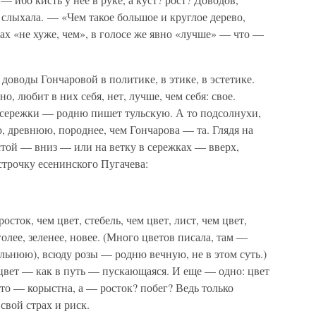
 слыхала. — «Чем такое большое и круглое дерево,
х «не хуже, чем», в голосе же явно «лучше» — что —
т доводы Гончаровой в политике, в этике, в эстетике.
о, любит в них себя, нет, лучше, чем себя: свое.
сережки — родню пишет тульскую. А то подсолнухи,
 древнюю, породнее, чем Гончарова — та. Глядя на
стой — вниз — или на ветку в сережках — вверх,
строчку есенинского Пугачева:
сток, чем цвет, стебель, чем цвет, лист, чем цвет,
голее, зеленее, новее. (Много цветов писала, там —
льнюю), всюду розы — родню вечную, не в этом суть.)
цвет — как в путь — пускающаяся. И еще — одно: цвет
-то — корыстна, а — росток? побег? Ведь только
 свой страх и риск.