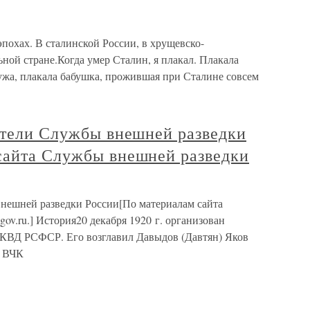
эпохах. В сталинской России, в хрущевско-
ой стране.Когда умер Сталин, я плакал. Плакала
ужа, плакала бабушка, прожившая при Сталине совсем
дители Службы внешней разведки
сайта Службы внешней разведки
внешней разведки России[По материалам сайта
ov.ru.] История20 декабря 1920 г. организован
КВД РСФСР. Его возглавил Давыдов (Давтян) Яков
О ВЧК