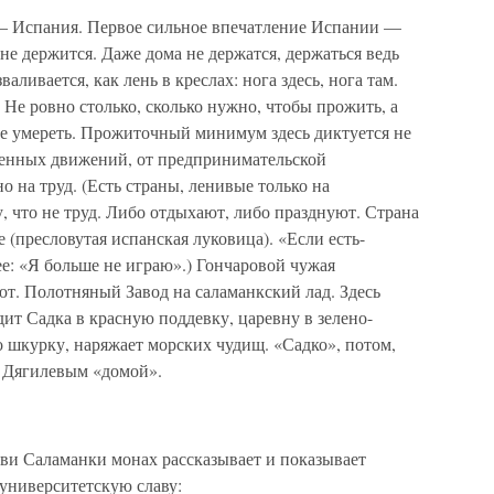
— Испания. Первое сильное впечатление Испании —
 не держится. Даже дома не держатся, держаться ведь
валивается, как лень в креслах: нога здесь, нога там.
 Не ровно столько, сколько нужно, чтобы прожить, а
е умереть. Прожиточный минимум здесь диктуется не
твенных движений, от предпринимательской
 на труд. (Есть страны, ленивые только на
му, что не труд. Либо отдыхают, либо празднуют. Страна
е (пресловутая испанская луковица). «Если есть-
ее: «Я больше не играю».) Гончаровой чужая
т. Полотняный Завод на саламанкский лад. Здесь
ит Садка в красную поддевку, царевну в зелено-
о шкурку, наряжает морских чудищ. «Садко», потом,
й Дягилевым «домой».
кви Саламанки монах рассказывает и показывает
университетскую славу: