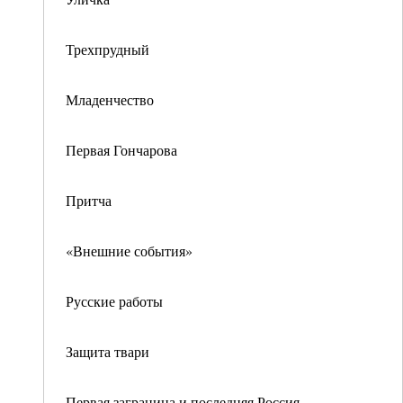
Трехпрудный
Младенчество
Первая Гончарова
Притча
«Внешние события»
Русские работы
Защита твари
Первая заграница и последняя Россия