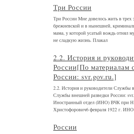
Три России
Три России Мне довелось жить в трех 
брежневской и в нынешней, криминальн
мама, у которой усатый вождь отнял м
не сладкую жизнь. Плакал
2.2. История и руково
России[По материалам 
России: svr.gov.ru.]
2.2. История и руководители Службы 
Службы внешней разведки России: svr.g
Иностранный отдел (ИНО) ВЧК при Н
Христофорович6 февраля 1922 г. ИН
России