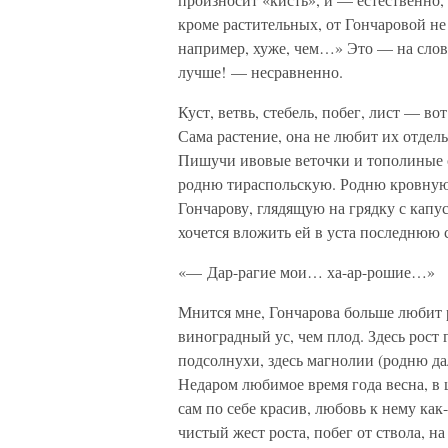
кроме растительных, от Гончаровой не
например, хуже, чем…» Это — на слова
лучше! — несравненно.
Куст, ветвь, стебель, побег, лист — во
Сама растение, она не любит их отдельн
Пишучи ивовые веточки и тополиные 
родню тираспольскую. Родню кровную,
Гончарову, глядящую на грядку с капу
хочется вложить ей в уста последнюю 
«— Дар-рагие мои… ха-ар-рошие…»
Мнится мне, Гончарова больше любит ро
виноградный ус, чем плод. Здесь рост 
подсолнухи, здесь магнолии (родню да
Недаром любимое время года весна, в 
сам по себе красив, любовь к нему как
чистый жест роста, побег от ствола, на