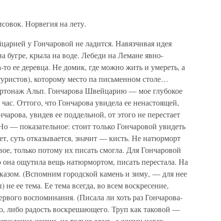
совок. Норвегия на лету.
арией у Гончаровой не ладится. Навязчивая идея
на бугре, крыла на воде. Лебеди на Лемане явно-
-то ее деревца. Не домик, где можно жить и умереть, а
 туристов), которому место па письменном столе…
артонаж Альп. Гончарова Швейцарию — мое глубокое
ас. Оттого, что Гончарова увидела ее ненастоящей,
нчарова, увидев ее поддельной, от этого не перестает
о — показательное: стоит только Гончаровой увидеть
ет, суть отказывается, значит — кисть. Не натюрморт
вое, только потому их писать смогла. Для Гончаровой
 она ощутила вещь натюрмортом, писать перестала. На
тказом. (Вспомним городской камень и зиму, — для нее
 не ее тема. Ее тема всегда, во всем воскресение,
ервого воспоминания. (Писала ли хоть раз Гончарова-
го, либо радость воскрешающего. Труп как таковой —
верждение жизни, не только здесь, а жизни навек.