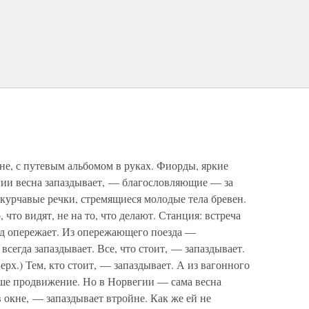
не, с путевым альбомом в руках. Фиорды, яркие
ии весна запаздывает, — благословляющие — за
 курчавые речки, стремящиеся молодые тела бревен.
о, что видят, не на то, что делают. Станция: встреча
езд опережает. Из опережающего поезда —
сегда запаздывает. Все, что стоит, — запаздывает.
ерх.) Тем, кто стоит, — запаздывает. А из вагонного
аше продвижение. Но в Норвегии — сама весна
в окне, — запаздывает втройне. Как же ей не