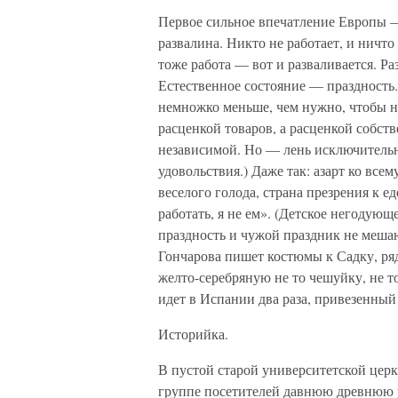
Первое сильное впечатление Европы 
развалина. Никто не работает, и ничто
тоже работа — вот и разваливается. Раз
Естественное состояние — праздность.
немножко меньше, чем нужно, чтобы н
расценкой товаров, а расценкой собс
независимой. Но — лень исключительно
удовольствия.) Даже так: азарт ко все
веселого голода, страна презрения к ед
работать, я не ем». (Детское негодующ
праздность и чужой праздник не мешаю
Гончарова пишет костюмы к Садку, ряд
желто-серебряную не то чешуйку, не т
идет в Испании два раза, привезенны
Историйка.
В пустой старой университетской цер
группе посетителей давнюю древнюю 