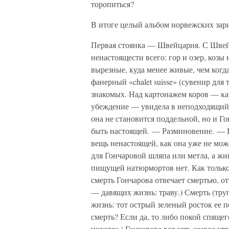
торопиться?
В итоге целый альбом норвежских зари
Первая стоянка — Швейцария. С Швейц
ненастоящести всего: гор и озер, козы 
вырезные, куда менее живые, чем когда
фанерный «chalet suisse» (сувенир для
знакомых. Над картонажем коров — к
убеждение — увидела в неподходящий ч
она не становится поддельной, но и Го
быть настоящей. — Разминовение. — Н
вещь ненастоящей, как она уже не мож
для Гончаровой шляпа или метла, а жи
пищущей натюрмортов нет. Как только
смерть Гончарова отвечает смертью, о
— давящих жизнь: траву.) Смерть (труп)
жизнь: тот острый зеленый росток ее п
смерть? Если да, то либо покой спяще
никогда.) Гончарова вся есть живое ут