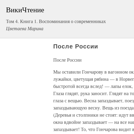
ВикиЧтение
Том 4. Книга 1. Воспоминания о современниках
Цветаева Марина
После России
После России
Мы оставили Гончарову в вагонном ок
лужайки, цветущая рябина — в Норвег
быстротой всегда вслед! — лапы елок,
Глаза глядят, рука заносит. Глядят на т
глаза с вещью. Весна запаздывает, по
запаздывающую весну. Вещь из поезда в
(Деревья и столпники не стоят: идут вв
окна вдвойне запаздывает — на все н
запаздывает! То, что Гончарова видит 