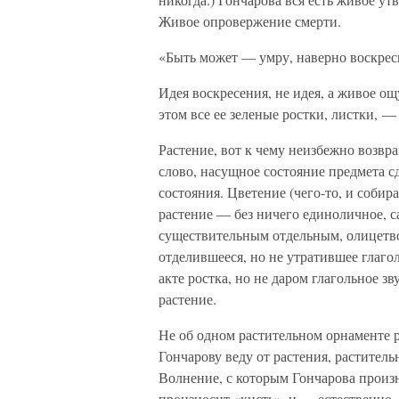
Живое опровержение смерти.
«Быть может — умру, наверно воскрес
Идея воскресения, не идея, а живое ощу
этом все ее зеленые ростки, листки, —
Растение, вот к чему неизбежно возвра
слово, насущное состояние предмета с
состояния. Цветение (чего-то, и собира
растение — без ничего единоличное, с
существительным отдельным, олицетво
отделившееся, но не утратившее глаго
акте ростка, но не даром глагольное 
растение.
Не об одном растительном орнаменте р
Гончарову веду от растения, раститель
Волнение, с которым Гончарова произно
произносит «кисть», и — естественно, 