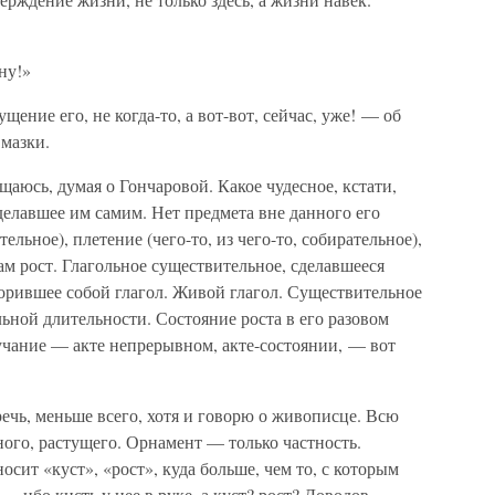
ну!»
щение его, не когда-то, а вот-вот, сейчас, уже! — об
 мазки.
щаюсь, думая о Гончаровой. Какое чудесное, кстати,
делавшее им самим. Нет предмета вне данного его
тельное), плетение (чего-то, из чего-то, собирательное),
ам рост. Глагольное существительное, сделавшееся
рившее собой глагол. Живой глагол. Существительное
льной длительности. Состояние роста в его разовом
звучание — акте непрерывном, акте-состоянии, — вот
ечь, меньше всего, хотя и говорю о живописце. Всю
ного, растущего. Орнамент — только частность.
сит «куст», «рост», куда больше, чем то, с которым
— ибо кисть у нее в руке, а куст? рост? Доводов,