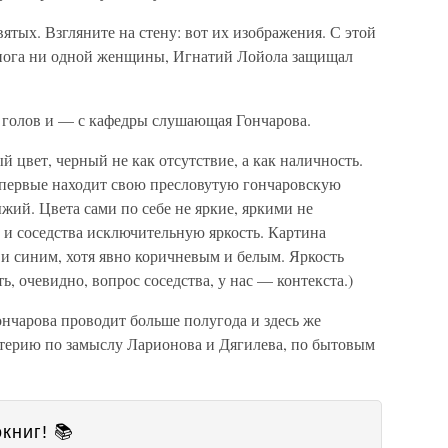
ятых. Взгляните на стену: вот их изображения. С этой
 нога ни одной женщины, Игнатий Лойола защищал
 голов и — с кафедры слушающая Гончарова.
 цвет, черный не как отсутствие, а как наличность.
 впервые находит свою пресловутую гончаровскую
жий. Цвета сами по себе не яркие, яркими не
 и соседства исключительную яркость. Картина
и синим, хотя явно коричневым и белым. Яркость
ть, очевидно, вопрос соседства, у нас — контекста.)
ончарова проводит больше полугода и здесь же
ерию по замыслу Ларионова и Дягилева, по бытовым
книг! 📚