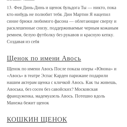
13. Фея Динь-Динь и щенок бульдога Ты — никто, пока
кто-нибудь не полюбит тебя. Дин Мартин Я нацепил
синие брюки любимого фасона — облегающие сверху и
расклешенные снизу, поддерживаемые черным кожаным
ремнем, белую футболку без рукавов и красную кепку.
Создавая из себя
Щенок по имени Авось
Щенок по имени Авось После показа оперы «Юнона» и
«Авось» в театре Эспас Карден парижане подарили
нашим актерам щенка с кличкой Авось. Как ты живешь,
Авоська, без сосен без савойских? Московская
француженка, мадемуазель Авось. Потешно вдоль
Манежа бежит щенок
КОШКИН ЩЕНОК