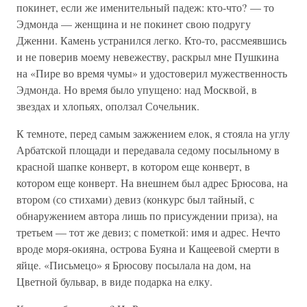
покинет, если же именительный падеж: кто-что? — то
Эдмонда — женщина и не покинет свою подругу
Дженни. Камень устранился легко. Кто-то, рассмеявшись
и не поверив моему невежеству, раскрыл мне Пушкина
на «Пире во время чумы» и удостоверил мужественность
Эдмонда. Но время было упущено: над Москвой, в
звездах и хлопьях, оползал Сочельник.
К темноте, перед самым зажжением елок, я стояла на углу
Арбатской площади и передавала седому посыльному в
красной шапке конверт, в котором еще конверт, в
котором еще конверт. На внешнем был адрес Брюсова, на
втором (со стихами) девиз (конкурс был тайный, с
обнаружением автора лишь по присуждении приза), на
третьем — тот же девиз; с пометкой: имя и адрес. Нечто
вроде моря-окияна, острова Буяна и Кащеевой смерти в
яйце. «Письмецо» я Брюсову посылала на дом, на
Цветной бульвар, в виде подарка на елку.