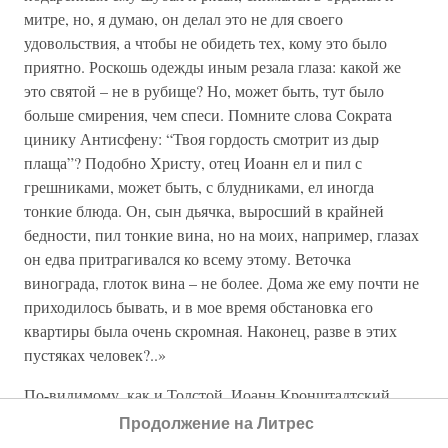
митре, но, я думаю, он делал это не для своего
удовольствия, а чтобы не обидеть тех, кому это было
приятно. Роскошь одежды иным резала глаза: какой же
это святой – не в рубище? Но, может быть, тут было
больше смирения, чем спеси. Помните слова Сократа
цинику Антисфену: “Твоя гордость смотрит из дыр
плаща”? Подобно Христу, отец Иоанн ел и пил с
грешниками, может быть, с блудниками, ел иногда
тонкие блюда. Он, сын дьячка, выросший в крайней
бедности, пил тонкие вина, но на моих, например, глазах
он едва притрагивался ко всему этому. Веточка
винограда, глоток вина – не более. Дома же ему почти не
приходилось бывать, и в мое время обстановка его
квартиры была очень скромная. Наконец, разве в этих
пустяках человек?..»
По-видимому, как и Толстой, Иоанн Кронштадтский
нашел для себя единственную «форму», которая бы
Продолжение на Литрес
наиболее соответствовала его «содержанию». А это