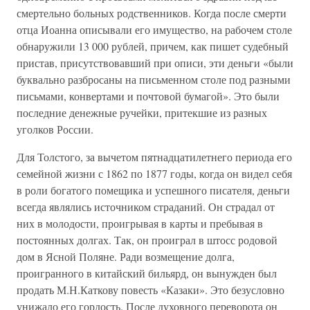
смертельно больных родственников. Когда после смерти
отца Иоанна описывали его имущество, на рабочем столе
обнаружили 13 000 рублей, причем, как пишет судебный
пристав, присутствовавший при описи, эти деньги «были
буквально разбросаны на письменном столе под разными
письмами, конвертами и почтовой бумагой». Это были
последние денежные ручейки, притекшие из разных
уголков России.
Для Толстого, за вычетом пятнадцатилетнего периода его
семейной жизни с 1862 по 1877 годы, когда он видел себя
в роли богатого помещика и успешного писателя, деньги
всегда являлись источником страданий. Он страдал от
них в молодости, проигрывая в карты и пребывая в
постоянных долгах. Так, он проиграл в штосс родовой
дом в Ясной Поляне. Ради возмещение долга,
проигранного в китайский бильярд, он вынужден был
продать М.Н.Каткову повесть «Казаки». Это безусловно
унижало его гордость. После духовного переворота он