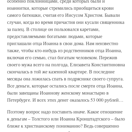
особенно поклонницами, среди которых были и
иоаннитки, которые стремились приобщиться крови
самого батюшки, считая его Иисусом Христом. Бывали
случаи, когда во время причастия они кусали священника
за палец. В столице он пользовался каретами,
предоставляемыми богатыми людьми, которые
приглашали отца Иоанна в свои дома. Нам неизвестно
также, чтобы кто-нибудь из родственников отца Иоанна,
включая его семью, стал богатым человеком. Пережив
своего мужа всего на полгода, Елизавета Константиновна
скончалась в той же казенной квартире. В последние
месяцы она ложилась спать в подряснике своего супруга.
Все деньги, которые остались после смерти отца Иоанна,
были завещаны Иоаннову женскому монастырю в
Петербурге. И всех этих денег оказалось 53 000 рублей…
Поэтому вопрос надо поставить иначе. Какое отношение
к деньгам – Толстого или Иоанна Кронштадтского – было
ближе к христианскому пониманию? Ведь совершенно