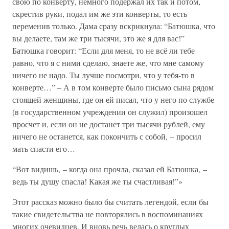
свою по конверту, немного подержал их так и потом,
скрестив руки, подал им же эти конверты, то есть
переменив только. Дама сразу вскрикнула: “Батюшка, что
вы делаете, там же три тысячи, это же я для вас!”
Батюшка говорит: “Если для меня, то не всё ли тебе
равно, что я с ними сделаю, знаете же, что мне самому
ничего не надо. Ты лучше посмотри, что у тебя-то в
конверте…” – А в том конверте было письмо сына рядом
стоящей женщины, где он ей писал, что у него по службе
(в государственном учреждении он служил) произошел
просчет и, если он не достанет три тысячи рублей, ему
ничего не останется, как покончить с собой, – просил
мать спасти его…
“Вот видишь, – когда она прочла, сказал ей Батюшка, –
ведь ты душу спасла! Какая же ты счастливая!”»
Этот рассказ можно было бы считать легендой, если бы
такие свидетельства не повторялись в воспоминаниях
многих очевидцев. И вновь речь велась о круглых