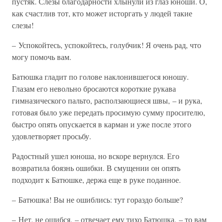
пустяк. Слезы благодарности хлынули из глаз юноши. О,
как счастлив тот, кто может исторгать у людей такие
слезы!
– Успокойтесь, успокойтесь, голубчик! Я очень рад, что
могу помочь вам.
Батюшка гладит по голове наклонившегося юношу.
Глазам его невольно бросаются короткие рукава
гимназического пальто, расползающиеся швы, – и рука,
готовая было уже передать просимую сумму просителю,
быстро опять опускается в карман и уже после этого
удовлетворяет просьбу.
Радостный ушел юноша, но вскоре вернулся. Его
возвратила боязнь ошибки. В смущении он опять
подходит к Батюшке, держа еще в руке поданное.
– Батюшка! Вы не ошиблись: тут гораздо больше?
– Нет, не ошибся, – отвечает ему тихо Батюшка, – то вам