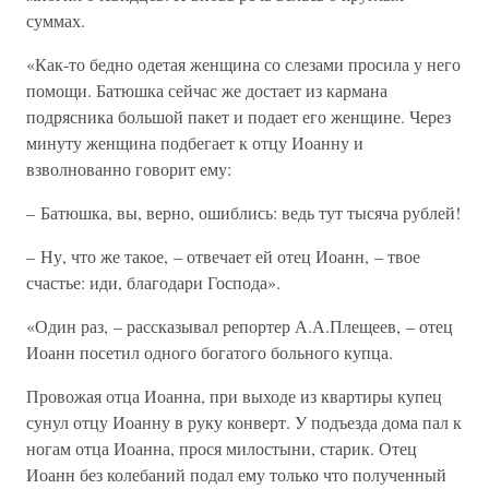
суммах.
«Как-то бедно одетая женщина со слезами просила у него
помощи. Батюшка сейчас же достает из кармана
подрясника большой пакет и подает его женщине. Через
минуту женщина подбегает к отцу Иоанну и
взволнованно говорит ему:
– Батюшка, вы, верно, ошиблись: ведь тут тысяча рублей!
– Ну, что же такое, – отвечает ей отец Иоанн, – твое
счастье: иди, благодари Господа».
«Один раз, – рассказывал репортер А.А.Плещеев, – отец
Иоанн посетил одного богатого больного купца.
Провожая отца Иоанна, при выходе из квартиры купец
сунул отцу Иоанну в руку конверт. У подъезда дома пал к
ногам отца Иоанна, прося милостыни, старик. Отец
Иоанн без колебаний подал ему только что полученный