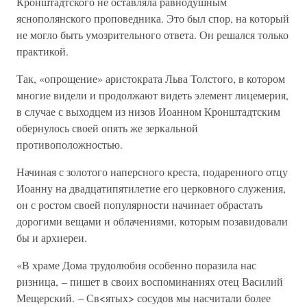
Кронштадтского не оставляла равнодушным
яснополянского проповедника. Это был спор, на который
не могло быть умозрительного ответа. Он решался только
практикой.
Так, «опрощение» аристократа Льва Толстого, в котором
многие видели и продолжают видеть элемент лицемерия,
в случае с выходцем из низов Иоанном Кронштадтским
обернулось своей опять же зеркальной
противоположностью.
Начиная с золотого наперсного креста, подаренного отцу
Иоанну на двадцатипятилетие его церковного служения,
он с ростом своей популярности начинает обрастать
дорогими вещами и облачениями, которым позавидовали
бы и архиереи.
«В храме Дома трудолюбия особенно поразила нас
ризница, – пишет в своих воспоминаниях отец Василий
Мещерский. – Св<ятых> сосудов мы насчитали более