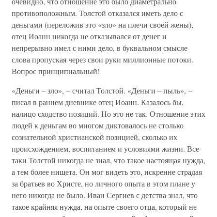
очевидно, что отношение это было диаметрально
противоположным. Толстой отказался иметь дело с
деньгами (переложив это «зло» на плечи своей жены),
отец Иоанн никогда не отказывался от денег и
непрерывно имел с ними дело, в буквальном смысле
слова пропуская через свои руки миллионные потоки.
Вопрос принципиальный!
«Деньги – зло», – считал Толстой. «Деньги – пыль», –
писал в раннем дневнике отец Иоанн. Казалось бы,
налицо сходство позиций. Но это не так. Отношение этих
людей к деньгам во многом диктовалось не столько
сознательной христианской позицией, сколько их
происхождением, воспитанием и условиями жизни. Все-
таки Толстой никогда не знал, что такое настоящая нужда,
а тем более нищета. Он мог видеть это, искренне страдая
за братьев во Христе, но личного опыта в этом плане у
него никогда не было. Иван Сергиев с детства знал, что
такое крайняя нужда, на опыте своего отца, который не