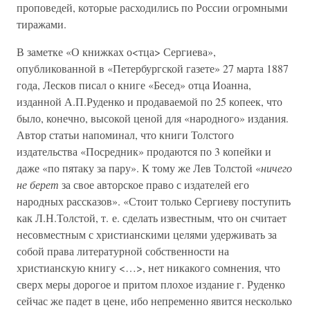
проповедей, которые расходились по России огромными
тиражами.
В заметке «О книжках о<тца> Сергиева»,
опубликованной в «Петербургской газете» 27 марта 1887
года, Лесков писал о книге «Бесед» отца Иоанна,
изданной А.П.Руденко и продаваемой по 25 копеек, что
было, конечно, высокой ценой для «народного» издания.
Автор статьи напоминал, что книги Толстого
издательства «Посредник» продаются по 3 копейки и
даже «по пятаку за пару». К тому же Лев Толстой «
ничего
не берет
за свое авторское право с издателей его
народных рассказов». «Стоит только Сергиеву поступить
как Л.Н.Толстой, т. е. сделать известным, что он считает
несовместным с христианскими целями удерживать за
собой права литературной собственности на
христианскую книгу <…>, нет никакого сомнения, что
сверх меры дорогое и притом плохое издание г. Руденко
сейчас же падет в цене, ибо непременно явится несколько