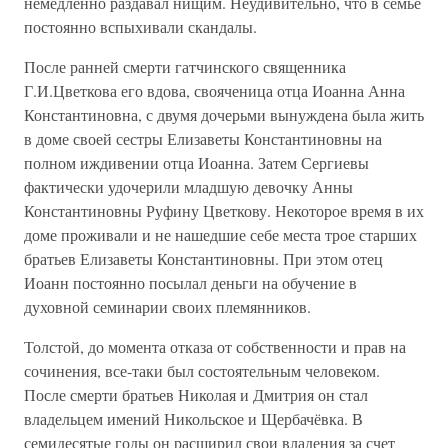
немедленно раздавал нищим. Неудивительно, что в семье
постоянно вспыхивали скандалы.
После ранней смерти гатчинского священника
Г.И.Цветкова его вдова, свояченица отца Иоанна Анна
Константиновна, с двумя дочерьми вынуждена была жить
в доме своей сестры Елизаветы Константиновны на
полном иждивении отца Иоанна. Затем Сергиевы
фактически удочерили младшую девочку Анны
Константиновны Руфину Цветкову. Некоторое время в их
доме проживали и не нашедшие себе места трое старших
братьев Елизаветы Константиновны. При этом отец
Иоанн постоянно посылал деньги на обучение в
духовной семинарии своих племянников.
Толстой, до момента отказа от собственности и прав на
сочинения, все-таки был состоятельным человеком.
После смерти братьев Николая и Дмитрия он стал
владельцем имений Никольское и Щербачёвка. В
семидесятые годы он расширил свои владения за счет