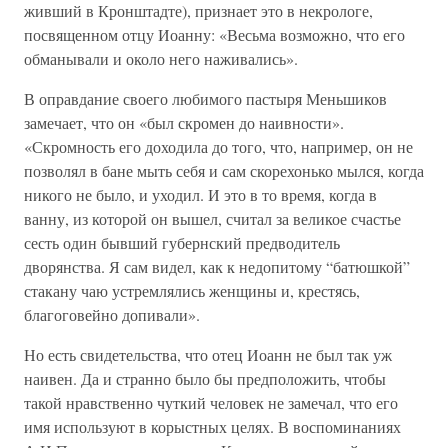
живший в Кронштадте), признает это в некрологе,
посвященном отцу Иоанну: «Весьма возможно, что его
обманывали и около него наживались».
В оправдание своего любимого пастыря Меньшиков
замечает, что он «был скромен до наивности».
«Скромность его доходила до того, что, например, он не
позволял в бане мыть себя и сам скорехонько мылся, когда
никого не было, и уходил. И это в то время, когда в
ванну, из которой он вышел, считал за великое счастье
сесть один бывший губернский предводитель
дворянства. Я сам видел, как к недопитому “батюшкой”
стакану чаю устремлялись женщины и, крестясь,
благоговейно допивали».
Но есть свидетельства, что отец Иоанн не был так уж
наивен. Да и странно было бы предположить, чтобы
такой нравственно чуткий человек не замечал, что его
имя используют в корыстных целях. В воспоминаниях