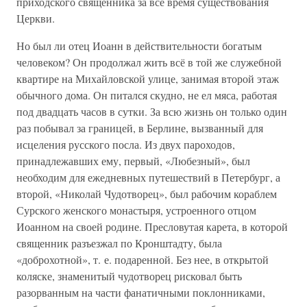
приходского священника за всё время существования
Церкви.
Но был ли отец Иоанн в действительности богатым
человеком? Он продолжал жить всё в той же служебной
квартире на Михайловской улице, занимая второй этаж
обычного дома. Он питался скудно, не ел мяса, работая
под двадцать часов в сутки. За всю жизнь он только один
раз побывал за границей, в Берлине, вызванный для
исцеления русского посла. Из двух пароходов,
принадлежавших ему, первый, «Любезный», был
необходим для ежедневных путешествий в Петербург, а
второй, «Николай Чудотворец», был рабочим кораблем
Сурского женского монастыря, устроенного отцом
Иоанном на своей родине. Пресловутая карета, в которой
священник разъезжал по Кронштадту, была
«доброхотной», т. е. подаренной. Без нее, в открытой
коляске, знаменитый чудотворец рисковал быть
разорванным на части фанатичными поклонниками,