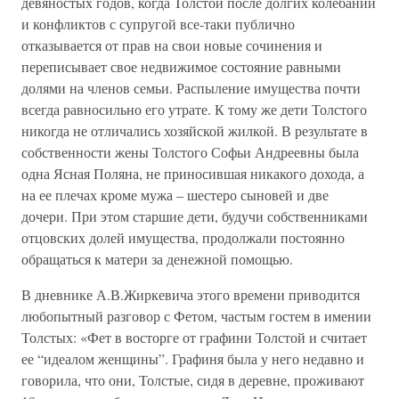
девяностых годов, когда Толстой после долгих колебаний
и конфликтов с супругой все-таки публично
отказывается от прав на свои новые сочинения и
переписывает свое недвижимое состояние равными
долями на членов семьи. Распыление имущества почти
всегда равносильно его утрате. К тому же дети Толстого
никогда не отличались хозяйской жилкой. В результате в
собственности жены Толстого Софьи Андреевны была
одна Ясная Поляна, не приносившая никакого дохода, а
на ее плечах кроме мужа – шестеро сыновей и две
дочери. При этом старшие дети, будучи собственниками
отцовских долей имущества, продолжали постоянно
обращаться к матери за денежной помощью.
В дневнике А.В.Жиркевича этого времени приводится
любопытный разговор с Фетом, частым гостем в имении
Толстых: «Фет в восторге от графини Толстой и считает
ее “идеалом женщины”. Графиня была у него недавно и
говорила, что они, Толстые, сидя в деревне, проживают