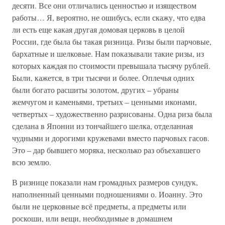
десяти. Все они отличались ценностью и изяществом
работы… Я, вероятно, не ошибусь, если скажу, что едва
ли есть еще какая другая домовая церковь в целой
России, где была бы такая ризница. Ризы были парчовые,
бархатные и шелковые. Нам показывали такие ризы, из
которых каждая по стоимости превышала тысячу рублей.
Были, кажется, в три тысячи и более. Оплечья одних
были богато расшиты золотом, других – убраны
жемчугом и каменьями, третьих – ценными иконами,
четвертых – художественно разрисованы. Одна риза была
сделана в Японии из тончайшего шелка, отделанная
чудными и дорогими кружевами вместо парчовых гасов.
Это – дар бывшего моряка, несколько раз объехавшего
всю землю.
В ризнице показали нам громадных размеров сундук,
наполненный ценными подношениями о. Иоанну. Это
были не церковные всё предметы, а предметы или
роскоши, или вещи, необходимые в домашнем