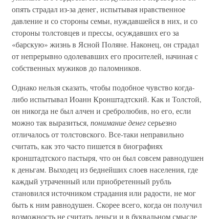
опять страдал из-за денег, испытывая нравственное
давление и со стороны семьи, нуждавшейся в них, и со
стороны толстовцев и прессы, осуждавших его за
«барскую» жизнь в Ясной Поляне. Наконец, он страдал
от непрерывно одолевавших его просителей, начиная с
собственных мужиков до паломников.
Однако нельзя сказать, чтобы подобное чувство когда-
либо испытывал Иоанн Кронштадтский. Как и Толстой,
он никогда не был алчен и сребролюбив, но его, если
можно так выразиться,
понимание денег
серьезно
отличалось от толстовского. Все-таки неправильно
считать, как это часто пишется в биографиях
кронштадтского пастыря, что он был совсем равнодушен
к деньгам. Выходец из беднейших слоев населения, где
каждый утраченный или приобретенный рубль
становился источником страдания или радости, не мог
быть к ним равнодушен. Скорее всего, когда он получил
возможность не считать деньги и в буквальном смысле