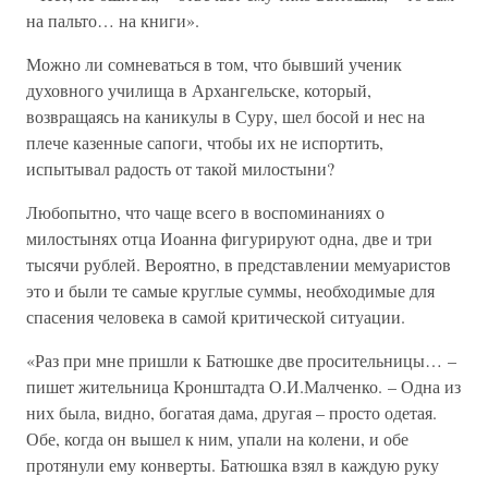
на пальто… на книги».
Можно ли сомневаться в том, что бывший ученик
духовного училища в Архангельске, который,
возвращаясь на каникулы в Суру, шел босой и нес на
плече казенные сапоги, чтобы их не испортить,
испытывал радость от такой милостыни?
Любопытно, что чаще всего в воспоминаниях о
милостынях отца Иоанна фигурируют одна, две и три
тысячи рублей. Вероятно, в представлении мемуаристов
это и были те самые круглые суммы, необходимые для
спасения человека в самой критической ситуации.
«Раз при мне пришли к Батюшке две просительницы… –
пишет жительница Кронштадта О.И.Малченко. – Одна из
них была, видно, богатая дама, другая – просто одетая.
Обе, когда он вышел к ним, упали на колени, и обе
протянули ему конверты. Батюшка взял в каждую руку