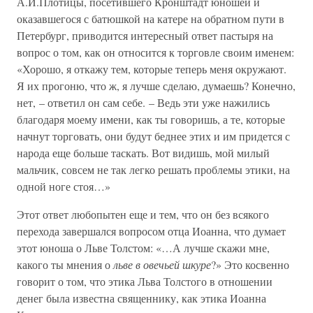
А.И.Плотицы, посетившего Кронштадт юношей и
оказавшегося с батюшкой на катере на обратном пути в
Петербург, приводится интересный ответ пастыря на
вопрос о том, как он относится к торговле своим именем:
«Хорошо, я откажу тем, которые теперь меня окружают.
Я их прогоню, что ж, я лучше сделаю, думаешь? Конечно,
нет, – ответил он сам себе. – Ведь эти уже нажились
благодаря моему имени, как ты говоришь, а те, которые
начнут торговать, они будут беднее этих и им придется с
народа еще больше таскать. Вот видишь, мой милый
мальчик, совсем не так легко решать проблемы этики, на
одной ноге стоя…»
Этот ответ любопытен еще и тем, что он без всякого
перехода завершался вопросом отца Иоанна, что думает
этот юноша о Льве Толстом: «…А лучше скажи мне,
какого ты мнения о
льве в овечьей шкуре
?» Это косвенно
говорит о том, что этика Льва Толстого в отношении
денег была известна священнику, как этика Иоанна