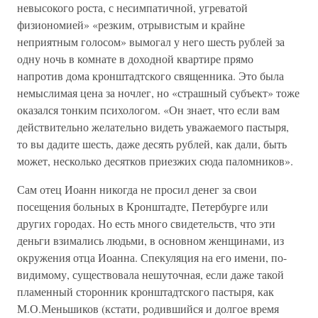
невысокого роста, с несимпатичной, угреватой
физиономией» «резким, отрывистым и крайне
неприятным голосом» вымогал у него шесть рублей за
одну ночь в комнате в доходной квартире прямо
напротив дома кронштадтского священника. Это была
немыслимая цена за ночлег, но «страшный субъект» тоже
оказался тонким психологом. «Он знает, что если вам
действительно желательно видеть уважаемого пастыря,
то вы дадите шесть, даже десять рублей, как дали, быть
может, несколько десятков приезжих сюда паломников».
Сам отец Иоанн никогда не просил денег за свои
посещения больных в Кронштадте, Петербурге или
других городах. Но есть много свидетельств, что эти
деньги взимались людьми, в основном женщинами, из
окружения отца Иоанна. Спекуляция на его имени, по-
видимому, существовала нешуточная, если даже такой
пламенный сторонник кронштадтского пастыря, как
М.О.Меньшиков (кстати, родившийся и долгое время