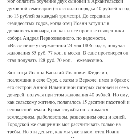
мог оплатить обучение двух сыновей в Архангельской
духовной семинарии (это стоило порядка 40 рублей в год,
по 13 рублей за каждый триместр). До середины
семидесятых годов, когда отец Иоанн вступил в
должность ключаря, он, как и все простые священники
собора Андрея Первоззванного, по ведомости,
«Высочайше утвержденной 24 мая 1806 года», получал
жалования 85 руб. 77 коп. в месяц. В сане протоиерея он
стал получать 128 руб. 70 коп. – ежемесячно.
Зять отца Иоанна Василий Иванович Фиделин,
псаломщик в селе Суре, а затем в Верколе, имел в браке с
его сестрой Анной Ильиничной пятерых сыновей и семь
дочерей, получая при этом жалования 40 рублей. Но ему,
как сельскому жителю, полагалось 15 десятин пахотной и
сенокосной земли. Кроме службы он занимался
земледелием, рыболовством, разведением овец и коней.
Городской же священник мог рассчитывать только на
требы. Но эти деньги, как мы уже знаем, отец Иоанн