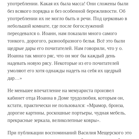
употреблении. Какая их была масса! Они сложены были
без всякого порядка и без особенной бережливости. Об
употреблении их не могло быть и речи. Под церковью в
небольшой комнате, где после богослужений
переодевался о. Иоанн, нам показали много самого
тонкого, дорогого, разнообразного белья. Всё это были
щедрые дары его почитателей. Нам говорили, что у о.
Иоанна так много ряс, что он мог бы каждый день
надевать новую рясу. Некоторые из его почитателей
умоляют его хотя однажды надеть на себя их щедрый
дар…»
Не меньшее впечатление на мемуариста произвел
кабинет отца Иоанна в Доме трудолюбия, которым он,
кстати, практически не пользовался: «Мрамор, бронза,
дорогие картины, роскошные портьеры, чудная мебель,
прекрасные зеркала, великолепные ковры».
При публикации воспоминаний Василия Мещерского это