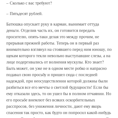
– Сколько с вас требуют?
– Пятьдесят рублей.
Батюшка опускает руку в карман, вынимает оттуда
деньги. Отделив часть их, он готовится передать
просителю, опять-таки делая это между прочим, не
прерывая прежней работы. Теперь он в первый раз
внимательно взглянул на стоявшего перед ним юношу, по
щекам которого текли невольно выступавшие слезы, а на
лице подергивались от волнения мускулы. Кто знает?
Быть может, он уже не в одном месте робко и напрасно
подавал свою просьбу и пришел сюда с последней
надеждой, при неосуществлении которой должны были
разбиться все его мечты о светлой будущности! Если бы
ему отказали здесь, то он ушел бы в полном отчаянии. Но
его просьбе внемлют без всяких оскорбительных
расспросов, без унижения личности, дают ему якорь
спасения так просто, как будто он попросил какой-нибудь