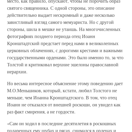
место, как правило, опускают, чтобы не порочить образ
святого священника. С одной стороны, это описание
действительно выдает нескромный и даже несколько
завистливый взгляд самого мемуариста. Но с другой
стороны, шила в мешке не утаишь. На многочисленных
фотографиях позднего периода отец Иоанн
Кронштадтский предстает перед нами в великолепных
церковных облачениях, с дорогими крестами и важными
государственными орденами. Это было именно то, за что
Толстой и критиковал верхние эшелоны православной
иерархии.
Но весьма интересное объяснение этому поведению дает
М.О.Меньшиков, который, кстати, любил Толстого не
меньше, чем Иоанна Кронштадтского. В том, что отец
Иоанн не отказался от внешней роскоши, он увидел как
раз факт смирения, а не гордости.
«Сам он ходил в последние десятилетия в роскошных
подаренных ему шубах и рясах, снимался в орденах и