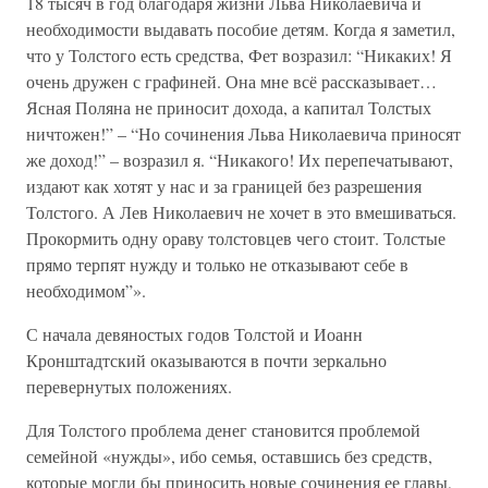
18 тысяч в год благодаря жизни Льва Николаевича и
необходимости выдавать пособие детям. Когда я заметил,
что у Толстого есть средства, Фет возразил: “Никаких! Я
очень дружен с графиней. Она мне всё рассказывает…
Ясная Поляна не приносит дохода, а капитал Толстых
ничтожен!” – “Но сочинения Льва Николаевича приносят
же доход!” – возразил я. “Никакого! Их перепечатывают,
издают как хотят у нас и за границей без разрешения
Толстого. А Лев Николаевич не хочет в это вмешиваться.
Прокормить одну ораву толстовцев чего стоит. Толстые
прямо терпят нужду и только не отказывают себе в
необходимом”».
С начала девяностых годов Толстой и Иоанн
Кронштадтский оказываются в почти зеркально
перевернутых положениях.
Для Толстого проблема денег становится проблемой
семейной «нужды», ибо семья, оставшись без средств,
которые могли бы приносить новые сочинения ее главы,