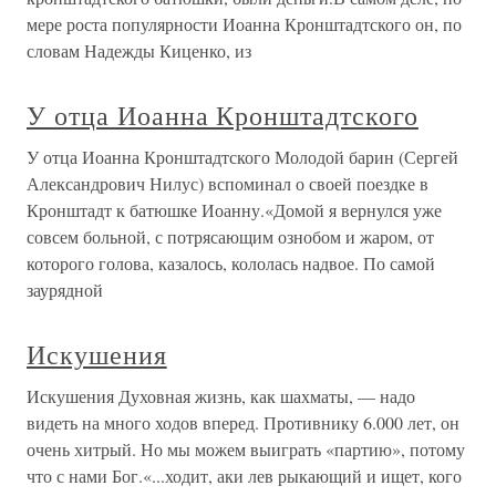
мере роста популярности Иоанна Кронштадтского он, по
словам Надежды Киценко, из
У отца Иоанна Кронштадтского
У отца Иоанна Кронштадтского Молодой барин (Сергей
Александрович Нилус) вспоминал о своей поездке в
Кронштадт к батюшке Иоанну.«Домой я вернулся уже
совсем больной, с потрясающим ознобом и жаром, от
которого голова, казалось, кололась надвое. По самой
заурядной
Искушения
Искушения Духовная жизнь, как шахматы, — надо
видеть на много ходов вперед. Противнику 6.000 лет, он
очень хитрый. Но мы можем выиграть «партию», потому
что с нами Бог.«...ходит, аки лев рыкающий и ищет, кого