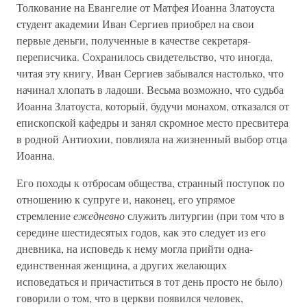
Толкование на Евангелие от Матфея Иоанна Златоуста
студент академии Иван Сергиев приобрел на свои
первые деньги, полученные в качестве секретаря-
переписчика. Сохранилось свидетельство, что иногда,
читая эту книгу, Иван Сергиев забывался настолько, что
начинал хлопать в ладоши. Весьма возможно, что судьба
Иоанна Златоуста, который, будучи монахом, отказался от
епископской кафедры и занял скромное место пресвитера
в родной Антиохии, повлияла на жизненный выбор отца
Иоанна.
Его походы к отбросам общества, странный поступок по
отношению к супруге и, наконец, его упрямое
стремление
ежедневно
служить литургии (при том что в
середине шестидесятых годов, как это следует из его
дневника, на исповедь к нему могла прийти одна-
единственная женщина, а других желающих
исповедаться и причаститься в тот день просто не было)
говорили о том, что в церкви появился человек,