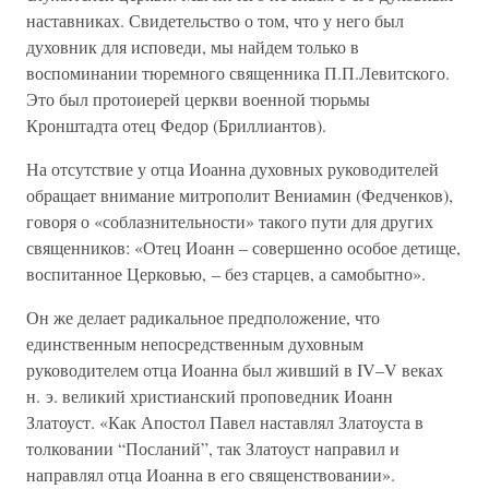
наставниках. Свидетельство о том, что у него был
духовник для исповеди, мы найдем только в
воспоминании тюремного священника П.П.Левитского.
Это был протоиерей церкви военной тюрьмы
Кронштадта отец Федор (Бриллиантов).
На отсутствие у отца Иоанна духовных руководителей
обращает внимание митрополит Вениамин (Федченков),
говоря о «соблазнительности» такого пути для других
священников: «Отец Иоанн – совершенно особое детище,
воспитанное Церковью, – без старцев, а самобытно».
Он же делает радикальное предположение, что
единственным непосредственным духовным
руководителем отца Иоанна был живший в IV–V веках
н. э. великий христианский проповедник Иоанн
Златоуст. «Как Апостол Павел наставлял Златоуста в
толковании “Посланий”, так Златоуст направил и
направлял отца Иоанна в его священствовании».