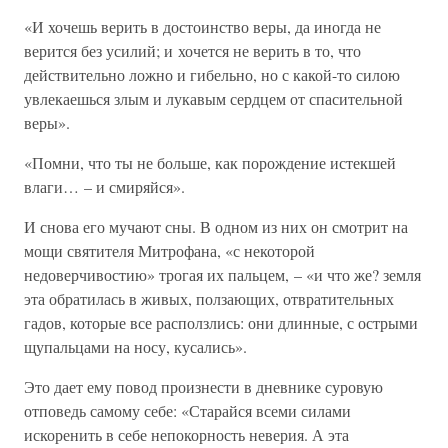
«И хочешь верить в достоинство веры, да иногда не
верится без усилий; и хочется не верить в то, что
действительно ложно и гибельно, но с какой-то силою
увлекаешься злым и лукавым сердцем от спасительной
веры».
«Помни, что ты не больше, как порождение истекшей
влаги… – и смиряйся».
И снова его мучают сны. В одном из них он смотрит на
мощи святителя Митрофана, «с некоторой
недоверчивостию» трогая их пальцем, – «и что же? земля
эта обратилась в живых, ползающих, отвратительных
гадов, которые все расползлись: они длинные, с острыми
щупальцами на носу, кусались».
Это дает ему повод произнести в дневнике суровую
отповедь самому себе: «Старайся всеми силами
искоренить в себе непокорность неверия. А эта