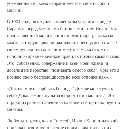
убежденный в своем избранничестве, своей особой
миссии.
В 1904 году, выступая в маленьком уездном городке
Сарапуле перед местными батюшками, отец Иоанн, уже
прославленный молитвенник и чудотворец, высказал
мысль, которую вряд ли ожидали от него услышать. «О
своем душевном состоянии могу я вам сказать, что
исполняю древнее великое правило: познай самого себя.
Это, собственно, содержание и всей моей жизни: и
доселе я не перестаю “познавать самого себя”. Чрез это я
познаю свою беспомощность во всех отношениях».
«Доколе мне оскорблять Господа? Доколе мне мучить
себя? Доколе мне смущаться при чтении молитв?» Эти
строки из раннего дневника батюшки свидетельствуют о
многом.
Любопытно, что, как и Толстой, Иоанн Кронштадтский
придавал огромное значение своим снам, видя в них