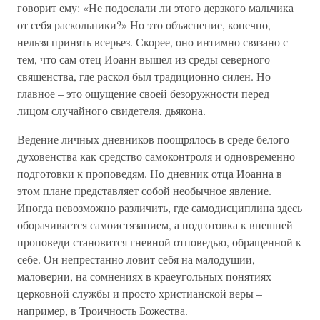
говорит ему: «Не подослали ли этого дерзкого мальчика
от себя раскольники?» Но это объяснение, конечно,
нельзя принять всерьез. Скорее, оно интимно связано с
тем, что сам отец Иоанн вышел из среды северного
священства, где раскол был традиционно силен. Но
главное – это ощущение своей безоружности перед
лицом случайного свидетеля, дьякона.
Ведение личных дневников поощрялось в среде белого
духовенства как средство самоконтроля и одновременно
подготовки к проповедям. Но дневник отца Иоанна в
этом плане представляет собой необычное явление.
Иногда невозможно различить, где самодисциплина здесь
оборачивается самоистязанием, а подготовка к внешней
проповеди становится гневной отповедью, обращенной к
себе. Он непрестанно ловит себя на малодушии,
маловерии, на сомнениях в краеугольных понятиях
церковной службы и просто христианской веры –
например, в Троичность Божества.