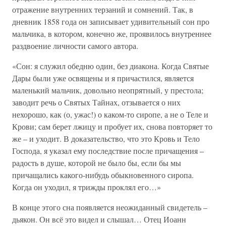
отражение внутренних терзаний и сомнений. Так, в
дневник 1858 года он записывает удивительный сон про
мальчика, в котором, конечно же, проявилось внутреннее
раздвоение личности самого автора.
«Сон: я служил обедню один, без диакона. Когда Святые
Дары были уже освящены и я причастился, является
маленький мальчик, довольно неопрятный, у престола;
заводит речь о Святых Тайнах, отзывается о них
нехорошо, как (о, ужас!) о каком-то сиропе, а не о Теле и
Крови; сам берет лжицу и пробует их, снова повторяет то
же – и уходит. В доказательство, что это Кровь и Тело
Господа, я указал ему последствие после причащения –
радость в душе, которой не было бы, если бы мы
причащались какого-нибудь обыкновенного сиропа.
Когда он уходил, я трижды проклял его…»
В конце этого сна появляется неожиданный свидетель –
дьякон. Он всё это видел и слышал… Отец Иоанн