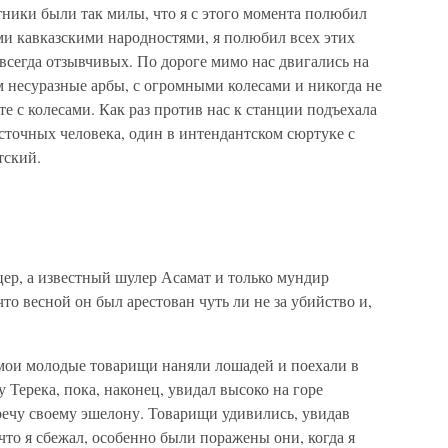
тники были так милы, что я с этого момента полюбил
ими кавказскими народностями, я полюбил всех этих
всегда отзывчивых. По дороге мимо нас двигались на
 несуразные арбы, с огромными колесами и никогда не
 с колесами. Как раз против нас к станции подъехала
осточных человека, один в интендантском сюртуке с
тский.
ицер, а известный шулер Асамат и только мундир
то весной он был арестован чуть ли не за убийство и,
 мои молодые товарищи наняли лошадей и поехали в
у Терека, пока, наконец, увидал высоко на горе
ечу своему эшелону. Товарищи удивились, увидав
что я сбежал, особенно были поражены они, когда я