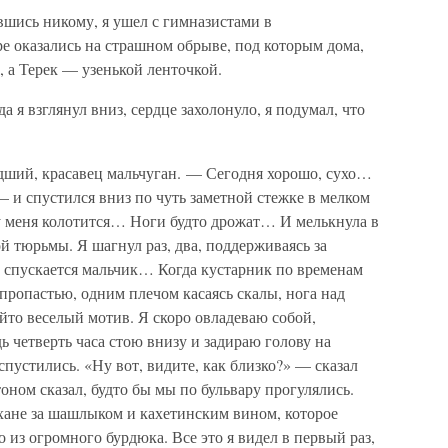
авшись никому, я ушел с гимназистами в
е оказались на страшном обрыве, под которым дома,
 а Терек — узенькой ленточкой.
а я взглянул вниз, сердце захолонуло, я подумал, что
дший, красавец мальчуган. — Сегодня хорошо, сухо…
— и спустился вниз по чуть заметной стежке в мелком
 у меня колотится… Ноги будто дрожат… И мелькнула в
й тюрьмы. Я шагнул раз, два, поддерживаясь за
о спускается мальчик… Когда кустарник по временам
 пропастью, одним плечом касаясь скалы, нога над
ойто веселый мотив. Я скоро овладеваю собой,
ь четверть часа стою внизу и задираю голову на
спустились. «Ну вот, видите, как близко?» — сказал
оном сказал, будто бы мы по бульвару прогулялись.
ухане за шашлыком и кахетинским вином, которое
из огромного бурдюка. Все это я видел в первый раз,