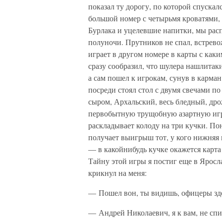
показал ту дорогу, по которой спускал
большой номер с четырьмя кроватями, 
Бурлака и уцелевшие напитки, мы расп
полуночи. Прутников не спал, встрево
играет в другом номере в карты с как
сразу сообразил, что шулера нашлитаки
а сам пошел к игрокам, сунув в карма
посреди стоял стол с двумя свечами по
сыром, Архальский, весь бледный, дро
первобытную трущобную азартную игру
раскладывает колоду на три кучки. По
получает выигрыш тот, у кого нижняя 
— в какойнибудь кучке окажется карта 
Тайну этой игры я постиг еще в Яросл
крикнул на меня:
— Пошел вон, ты видишь, офицеры зд
— Андрей Николаевич, я к вам, не спи