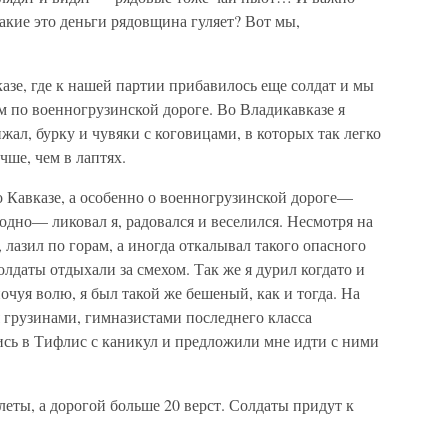
акие это деньги рядовщина гуляет? Вот мы,
азе, где к нашей партии прибавилось еще солдат и мы
по военногрузинской дороге. Во Владикавказе я
ал, бурку и чувяки с коговицами, в которых так легко
чше, чем в лаптях.
 Кавказе, а особенно о военногрузинской дороге—
одно— ликовал я, радовался и веселился. Несмотря на
 лазил по горам, а иногда откалывал такого опасного
олдаты отдыхали за смехом. Так же я дурил когдато и
почуя волю, я был такой же бешеный, как и тогда. На
я грузинами, гимназистами последнего класса
сь в Тифлис с каникул и предложили мне идти с ними
леты, а дорогой больше 20 верст. Солдаты придут к