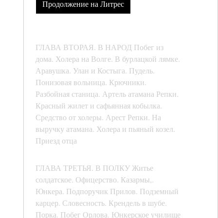
Продолжение на Литрес
ГЛАВА ВТОРАЯ. В НАРОД Побег из
дома. Холера на Волге. В бурлацкой лямке.
Аравушка. Улан и Костыга. Пудель.
Понизовая вольница. Крючники.
Разбойная станица. Артель атамана Репки.
Красный жилет и сафьянная кобылка.
Средство от холеры. Арест Репки. На
выручку атамана. Холера и пьяный козел.
Приезд отца
ГЛАВА ТРЕТЬЯ. В ПОЛКУ Житье
солдатское. Офицерство. Казармы,.
Юнкера. Подпоручик Прилов. Подземный
карцер. Словесность. Крендель в шубе.
Порка. Побег Орлова. Юнкерское училище