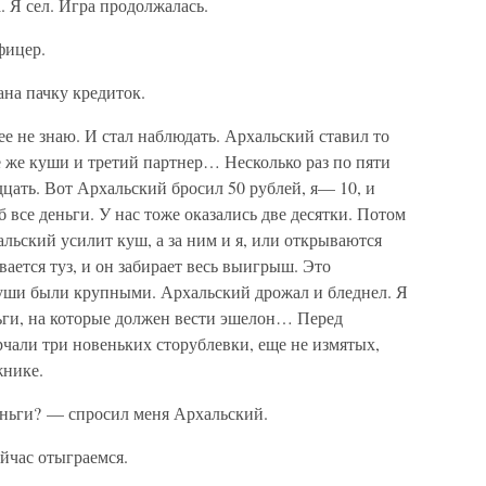
. Я сел. Игра продолжалась.
фицер.
на пачку кредиток.
ее не знаю. И стал наблюдать. Архальский ставил то
ие же куши и третий партнер… Несколько раз по пяти
дцать. Вот Архальский бросил 50 рублей, я— 10, и
б все деньги. У нас тоже оказались две десятки. Потом
альский усилит куш, а за ним и я, или открываются
вается туз, и он забирает весь выигрыш. Это
куши были крупными. Архальский дрожал и бледнел. Я
ньги, на которые должен вести эшелон… Перед
рчали три новеньких сторублевки, еще не измятых,
жнике.
еньги? — спросил меня Архальский.
ейчас отыграемся.