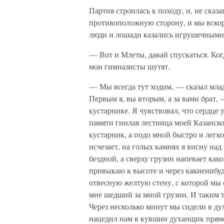
Партия строилась к походу, и, не сказ
противоположную сторону, и мы вскор
люди и лошади казались игрушечными,
— Вот и Млеты, давай спускаться. Когд
мои гимназисты шутят.
— Мы всегда тут ходим, — сказал мла
Первым я, вы вторым, а за вами брат, 
кустарнике. Я чувствовал, что сердце
памяти гнилая лестница моей Казанско
кустарник, а подо мной быстро и легк
исчезает, на голых камнях я висну над
бездной, а сверху грузин напевает как
привыкаю к высоте и через какиенибуд
отвесную желтую стену, с которой мы 
мне шедший за мной грузин. И таким т
Через несколько минут мы сидели в д
нацедил нам в кувшин духанщик прямо 