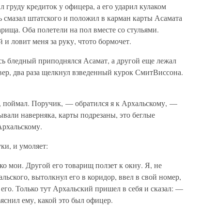
ил груду кредиток у офицера, а его ударил кулаком
ь смазал штатского и положил в карман карты Асамата
рища. Оба полетели на пол вместе со стульями.
и ловит меня за руку, чтото бормочет.
сь бледный приподнялся Асамат, а другой еще лежал
вер, два раза щелкнул взведенный курок СмитВиссона.
ц, поймал. Поручик, — обратился я к Архальскому, —
ывали наверняка, карты подрезаны, это беглые
Архальскому.
ки, и умоляет:
о мои. Другой его товарищ ползет к окну. Я, не
альского, вытолкнул его в коридор, ввел в свой номер,
 его. Только тут Архальский пришел в себя и сказал: —
яснил ему, какой это был офицер.