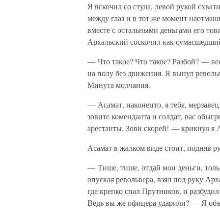
Я вскочил со стула, левой рукой схват
между глаз и в тот же момент наотмаш
вместе с остальными деньгами его това
Архальский соскочил как сумасшедший 
— Что такое? Что такое? Разбой? — ве
на полу без движения. Я вынул револь
Минута молчания.
— Асамат, наконецто, я тебя, мерзаве
зовите коменданта и солдат, вас обыгр
арестанты. Зови скорей! — крикнул я 
Асамат в жалком виде стоит, подняв ру
— Тише, тише, отдай мои деньги, тольк
опуская револьвера, взял под руку Арх
где крепко спал Прутников, и разбудил
Ведь вы же офицера ударили? — Я объ