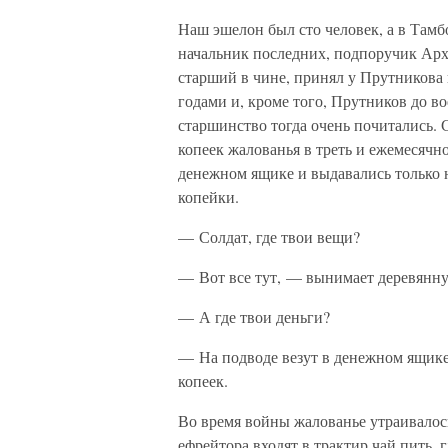
Наш эшелон был сто человек, а в Тамб
начальник последних, подпоручик Арха
старший в чине, принял у Прутникова 
годами и, кроме того, Прутников до 
старшинство тогда очень почитались.
копеек жалованья в треть и ежемесячн
денежном ящике и выдавались только н
копейки.
— Солдат, где твои вещи?
— Вот все тут, — вынимает деревянну
— А где твои деньги?
— На подводе везут в денежном ящике
копеек.
Во время войны жалованье утраивалось 
ефрейтора входят в трактир чай пить,