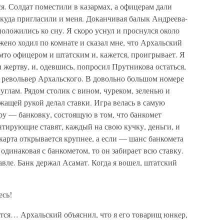
ся. Солдат поместили в казармах, а офицерам дали
куда пригласили и меня. Доканчивая балык Андреева-
оложились ко сну. Я скоро уснул и проснулся около
жено ходил по комнате и сказал мне, что Архальский
имто офицером и штатским и, кажется, проигрывает. Я
 жертву, и, одевшись, попросил Прутникова остаться,
н револьвер Архальского. В довольно большом номере
 углам. Рядом столик с вином, чуреком, зеленью и
жащей рукой делал ставки. Игра велась в самую
 — банковку, состоящую в том, что банкомет
нтирующие ставят, каждый на свою кучку, деньги, и
карта открывается крупнее, а если — шанс банкомета
одинаковая с банкометом, то он забирает всю ставку.
авле. Банк держал Асамат. Когда я вошел, штатский
есь!
тся… Архальский объяснил, что я его товарищ юнкер,