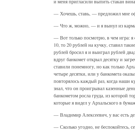
и меня пригласили выпить стакан вина
— Хочешь, ставь, — предложил мне о
— Что ж, можно, — и я вынул из карма
— Вот только посмотрю, в чем игра: я 
10, то 20 рублей на кучку, ставил так
рублей бросил я и выиграл рублей два
вдруг банкомет открыл десятку и загре
ставили понемногу, но как только Арх
четыре десятки, или у банкомета оказы
повторялось каждый раз, когда наши 
знал, что он проигрывал казенные де
банкометом росла груда, из которой то
которые я видел у Архальского в бума
— Владимир Алексеевич, у вас есть д
— Сколько угодно, не беспокойтесь, с