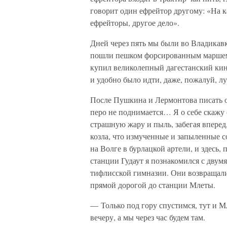
говорит один ефрейтор другому: «На к
ефрейторы, другое дело».
Дней через пять мы были во Владикавк
пошли пешком форсированным маршем 
купил великолепный дагестанский кинж
и удобно было идти, даже, пожалуй, лу
После Пушкина и Лермонтова писать о
перо не поднимается… Я о себе скажу 
страшную жару и пыль, забегая вперед,
козла, что измученные и запыленные с
на Волге в бурлацкой артели, и здесь, 
станции Гудаут я познакомился с двум
тифлисской гимназии. Они возвращали
прямой дорогой до станции Млеты.
— Только под гору спустимся, тут и М
вечеру, а мы через час будем там.