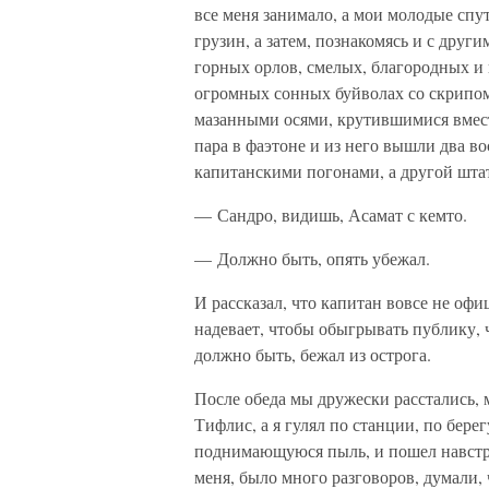
все меня занимало, а мои молодые спу
грузин, а затем, познакомясь и с друг
горных орлов, смелых, благородных и 
огромных сонных буйволах со скрипом
мазанными осями, крутившимися вместе
пара в фаэтоне и из него вышли два в
капитанскими погонами, а другой шта
— Сандро, видишь, Асамат с кемто.
— Должно быть, опять убежал.
И рассказал, что капитан вовсе не оф
надевает, чтобы обыгрывать публику, ч
должно быть, бежал из острога.
После обеда мы дружески расстались,
Тифлис, а я гулял по станции, по берег
поднимающуюся пыль, и пошел навстр
меня, было много разговоров, думали, 