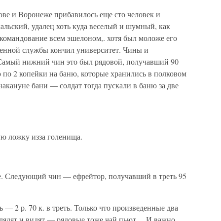
ове и Воронеже прибавилось еще сто человек и
льский, удалец хоть куда веселый и шумный, как
командование всем эшелоном,. хотя был моложе его
военной службы кончил университет. Чины и
 Самый нижний чин это был рядовой, получавший 90
о по 2 копейки на баню, которые хранились в полковом
акануне бани — солдат тогда пускали в баню за две
ю ложку изза голенища.
. Следующий чин — ефрейтор, получавший в треть 95
— 2 р. 70 к. в треть. Только что произведенные два
 глядят и видят — рядовые тоже чай пьют… И важно