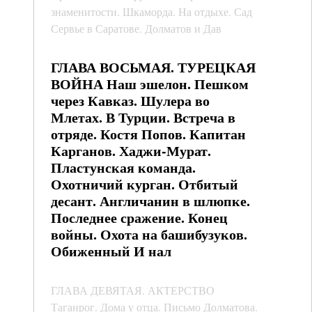
знаменитости. Шкаморда. На отдыхе. Сад
Сервье в Саратове. Долматов и Дав
ГЛАВА ВОСЬМАЯ. ТУРЕЦКАЯ
ВОЙНА Наш эшелон. Пешком
через Кавказ. Шулера во
Млетах. В Турции. Встреча в
отряде. Костя Попов. Капитан
Карганов. Хаджи-Мурат.
Пластунская команда.
Охотничий курган. Отбитый
десант. Англичанин в шлюпке.
Последнее сражение. Конец
войны. Охота на башибузуков.
Обиженный И нал
ГЛАВА ДЕВЯТАЯ. АКТЕРСТВО
Таганрог. Дома у отца. Письмо Долматова.