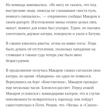
Но команда замешкалась. «Не могу не сказать, что под
выстрелами люди, никогда не слышавшие свиста пуль,
немного смешались», — откровенно сообщал Макаров в
своем рапорте. Изготовление мины отняло целых пять
минут; момент для атаки был упущен. Турки, не пытаясь
уничтожить дерзкие катеры, повернули и ушли к Батуму.
В гавани взвились ракеты, огонь на маяке погас. Пора
было думать об отступлении, поскольку нападение на
стоявшие в гавани суда теперь уже было явно
безрассудным.
В продолжение получаса Макаров сзывал сигналом свои
катеры, но кроме «Наварина» ни один не появился.
Вернувшись на борт «Константина», Макаров прождал
еще несколько часов. Близился рассвет. Перед атакой
Макаров условился с командирами катеров, что в случае
невозможности возвратиться к пароходу они пойдут
самостоятельно в Поти. Решив, что «Чесма» и «Синоп»