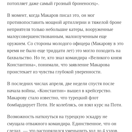
потопляет даже самый грозный броненосец».
В момент, когда Макаров писал это, он мог
противопоставить мощной артиллерии и тяжелой броне
неприятеля только небольшие катеры, вооруженные
малоусовершенствованным, малоизученным еще
оружием. Со стороны молодого офицера (Макарову в это
время не было еще тридцати лет) это могло походить на
бахвальство. Но те, кто знал командира «Великого князя
Константина», понимали, что заявление Макарова
проистекает из чувства глубокой уверенности.
В последних числах апреля, две недели спустя после
начала войны, «Константин» вышел в крейсерство.
Макарову стало известно, что турецкий флот
бомбардирует Поти. Не колеблясь, он взял курс на Поти.
Возможность наткнуться на турецкую эскадру не
смущала отважного командира. Единственное, что он
сделал, — это распорядился уменьшить ход до 4 узлов,