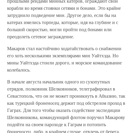
прошлыми рейдами минных катеров, ограждают свои
корабли во время стоянки сетями и бонами. Это крайне
затруднило подведение мин. Другое дело, если бы на
катерах имелись торпеды, которые, идя на глубине и с
большой скоростью, могли пройти под бонами или
преодолеть сетевое заграждение.
Макаров стал настойчиво ходатайствовать о снабжении
его хоть несколькими экземплярами мин Уайтхэда. Но
мины Уайтхэда стоили дорого, и морское командование
колебалось.
В начале августа начальник одного из сухопутных
отрядов, полковник Шелковников, телеграфировал в
Севастополь, что он не может проникнуть в Абхазию, так
как турецкий броненосец держит под обстрелом проход в
Гаграх. Для того чтобы оказать содействие экспедиции
Шелковникова, командующий флотом поручил Макарову
подойти на своем пароходе к Гаграм и потопить
броненосец, либо, в крайнем случае, отвлечь от берега.