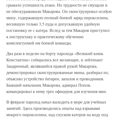
срывало успешность атаки. Но трудности не смущали и
не обескураживали Макарова. Он сконструировал особую
мину, содержавшую полный боевой заряд пироксилина,
весившую только 3,5 пуда и допускавшую удобную
постановку ее с катера. Вслед за тем Макаров приступил
к инструктажу и практическому обучению
комплектуемой им боевой команды.
Два раза в неделю на борту парохода «Великий князь
Константин» собирались все желающие, и лейтенант
Зацаренный, являвшийся правой рукой Макарова,
демонстрировал сконструированные мины, разбирал их,
объяснял устройство батареи, запалов и проводников.
Бывший начальник Макарова, адмирал Попов,
командировал к нему трех офицеров для изучения мин.
В феврале пароход начал выходить в море для учебных
занятий. Здесь производились опыты над взрывами
мокрого пироксилина, над спуском катеров на воду под