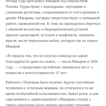
Четыре года прослужил Макаров под начальством
Попова. Груды бумаг с выкладками, чертежами и
сложными расчетами, сохранившиеся от этого времени в
архиве Макарова, наглядно свидетельствуют о громадной
работе, проведенной им. К тому же приходилось бороться
с обычной косностью и бюрократической рутиной
царских канцелярий, вступать в конфликты, наживать
врагов, вести чернильную войну, которую так не терпел
Макаров.
«Я горжусь тем, что не получил никогда ни одной
благодарности даже на словах, — писал Макаров в 1886
году, — а продолжаю настойчиво заниматься им (т. е.
вопросом о непотопляемости) 15 лет».
Работать с Поповым было нелегко: будучи способным
человеком и отличным моряком, он отличался в то же
время необычайной вспыльчивостью, бывал резок, и для
самолюбивого, прямолинейного Макарова служба у
такого начальника была чревата многими горькими