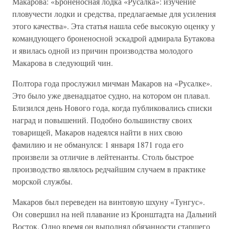
Макарова: «Броненосная лодка «Русалка»: изучение
пловучести лодки и средства, предлагаемые для усиления
этого качества». Эта статья нашла себе высокую оценку у
командующего броненосной эскадрой адмирала Бутакова
и явилась одной из причин производства молодого
Макарова в следующий чин.
Полтора года прослужил мичман Макаров на «Русалке».
Это было уже двенадцатое судно, на котором он плавал.
Близился день Нового года, когда публиковались списки
наград и повышений. Подобно большинству своих
товарищей, Макаров надеялся найти в них свою
фамилию и не обманулся: 1 января 1871 года его
произвели за отличие в лейтенанты. Столь быстрое
производство являлось редчайшим случаем в практике
морской службы.
Макаров был переведен на винтовую шхуну «Тунгус».
Он совершил на ней плавание из Кронштадта на Дальний
Восток. Одно время он выполнял обязанности старшего