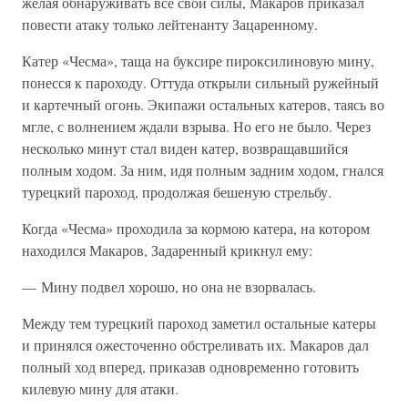
желая обнаруживать все свои силы, Макаров приказал
повести атаку только лейтенанту Зацаренному.
Катер «Чесма», таща на буксире пироксилиновую мину,
понесся к пароходу. Оттуда открыли сильный ружейный
и картечный огонь. Экипажи остальных катеров, таясь во
мгле, с волнением ждали взрыва. Но его не было. Через
несколько минут стал виден катер, возвращавшийся
полным ходом. За ним, идя полным задним ходом, гнался
турецкий пароход, продолжая бешеную стрельбу.
Когда «Чесма» проходила за кормою катера, на котором
находился Макаров, Задаренный крикнул ему:
— Мину подвел хорошо, но она не взорвалась.
Между тем турецкий пароход заметил остальные катеры
и принялся ожесточенно обстреливать их. Макаров дал
полный ход вперед, приказав одновременно готовить
килевую мину для атаки.