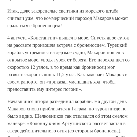
Итак, даже закоренелые скептики из морского штаба
считали уже, что коммерческий пароход Макарова может
сражаться с броненосцем!
4 августа «Константин» вышел в море. Спустя двое суток
на рассвете произошла встреча с броненосцем. Турецкий
корабль устремился на дерзкое судно; Макаров пошел в
открытое море, уводя турок от берега. Его пароход шел со
скоростью 12 узлов, в то время как броненосец мог
развить скорость лишь 11,5 узла. Как замечает Макаров в
своем рапорте, он «приказал уменьшить ход, чтобы
предоставить ему интерес погони».
Начавшийся шторм разъединил корабли. На другой день
Макаров снова приблизится к Гаграм, но турок нигде не
было видно, Шелковников так отзывался об этом смелом
маневре: «Колонну князя Аргутинского рассвет застал в
сфере действительного огня (со стороны броненосца).