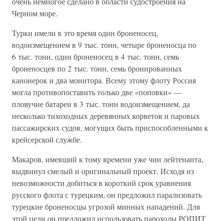
очень немногое сделано в области судостроения на
Черном море.
Турки имели в это время один броненосец,
водоизмещением в 9 тыс. тонн, четыре броненосца по
6 тыс. тонн, один броненосец в 4 тыс. тонн, семь
броненосцев по 2 тыс. тонн, семь бронированных
канонерок и два монитора. Всему этому флоту Россия
могла противопоставить только две «поповки» —
пловучие батареи в 3 тыс. тонн водоизмещением, да
несколько тихоходных деревянных корветов и паровых
пассажирских судов, могущих быть приспособленными к
крейсерской службе.
Макаров, имевший к тому времени уже чин лейтенанта,
выдвинул смелый и оригинальный проект. Исходя из
невозможности добиться в короткий срок уравнения
русского флота с турецким, он предложил парализовать
турецкие броненосцы угрозой минных нападений. Для
этой цели он предложил использовать пароходы РОПИТ