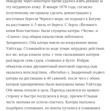
Макарову через некоторое время удалось взять реванш за
эту неудачную атаку. В январе 1878 года, согласно
полученному им приказу сделать демонстрацию у
восточных берегов Черного моря, он подошел к Батуму
на расстояние 4–5 миль от берега. С борта «Великого
князя Константина» были спущены катеры «Чесма» и
«Синоп» под общим начальством лейтенанта
Запаренного. Оба катера имели на вооружении мины
Уайтхэда. Стлавшийся по воде туман затруднял действия;
все же, когда взошла луна, с тихо скользивших катеров
разглядели семь судов, стоявших в бухте. Избрав
объектом атаки двухмачтовый винтовой пароход (как
оказалось впоследствии, «Интибах»), Зацаренный подвел
катеры на дистанцию в 40 саженей, после чего с обоих
катеров одновременно были выпущены мины Уайтхэда.
Обе мины попали в цель. Пароход свалился на правую
сторону и быстро погрузился в воду, причем б?льшая
часть экипажа не успела спастись. Катеры пытались
подобрать утопавших, но винты путались в плававших