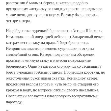
расстоянии 6 миль от берега, и катеры, подобно
призрачному «летучему голландцу», почти невидные во
мраке ночи, двинулись к порту. В атаку было послано
четыре катера.
На рейде стоял турецкий броненосец «Ассари Шевкет».
Командовавший операцией лейтенант Зацаренный велел
катерам вести атаку на правый борт броненосца.
Неприятель заметил, наконец, суденышки и открыл
сильнейший огонь. Катеры под сильным обстрелом
произвели минную атаку и нанесли повреждение
броненосцу. Один из катеров столкнулся со стоявшим у
борта турецким гребным судном. Произошла короткая, но
ожесточенная рукопашная схватка. Командиру катера
проломили веслом голову и чуть было не стащили его
крюком в воду, но матросы отбили своего начальника.
После атаки все катеры благополучно возвратились к
пароходу.