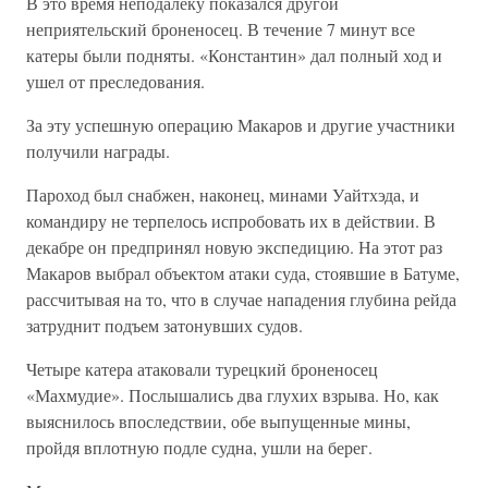
В это время неподалеку показался другой
неприятельский броненосец. В течение 7 минут все
катеры были подняты. «Константин» дал полный ход и
ушел от преследования.
За эту успешную операцию Макаров и другие участники
получили награды.
Пароход был снабжен, наконец, минами Уайтхэда, и
командиру не терпелось испробовать их в действии. В
декабре он предпринял новую экспедицию. На этот раз
Макаров выбрал объектом атаки суда, стоявшие в Батуме,
рассчитывая на то, что в случае нападения глубина рейда
затруднит подъем затонувших судов.
Четыре катера атаковали турецкий броненосец
«Махмудие». Послышались два глухих взрыва. Но, как
выяснилось впоследствии, обе выпущенные мины,
пройдя вплотную подле судна, ушли на берег.