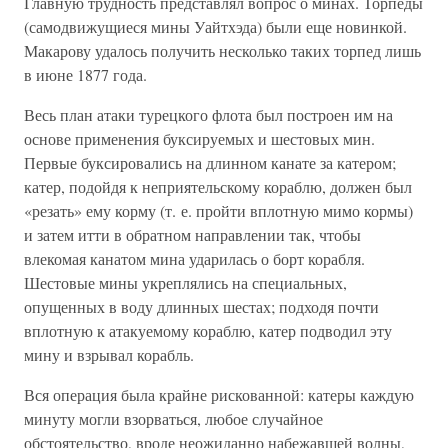
Главную трудность представлял вопрос о минах. Торпеды
(самодвижущиеся мины Уайтхэда) были еще новинкой.
Макарову удалось получить несколько таких торпед лишь
в июне 1877 года.
Весь план атаки турецкого флота был построен им на
основе применения буксируемых и шестовых мин.
Первые буксировались на длинном канате за катером;
катер, подойдя к неприятельскому кораблю, должен был
«резать» ему корму (т. е. пройти вплотную мимо кормы)
и затем итти в обратном направлении так, чтобы
влекомая канатом мина ударилась о борт корабля.
Шестовые мины укреплялись на специальных,
опущенных в воду длинных шестах; подходя почти
вплотную к атакуемому кораблю, катер подводил эту
мину и взрывал корабль.
Вся операция была крайне рискованной: катеры каждую
минуту могли взорваться, любое случайное
обстоятельство, вроде неожиданно набежавшей волны,