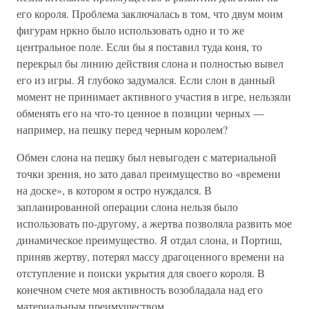
его короля. Проблема заключалась в том, что двум моим
фигурам нркно было использовать одно и то же
центральное поле. Если бы я поставил туда коня, то
перекрыл бы линию действия слона и полностью вывел
его из игры. Я глубоко задумался. Если слон в данный
момент не принимает активного участия в игре, нельзяли
обменять его на что-то ценное в позиции черных —
например, на пешку перед черным королем?
Обмен слона на пешку был невыгоден с материальной
точки зрения, но зато давал преимущество во «времени
на доске», в котором я остро нуждался. В
запланированной операции слона нельзя было
использовать по-другому, а жертва позволяла развить мое
динамическое преимущество. Я отдал слона, и Портиш,
приняв жертву, потерял массу драгоценного времени на
отступление и поиски укрытия для своего короля. В
конечном счете моя активность возобладала над его
материальным преимуществом.