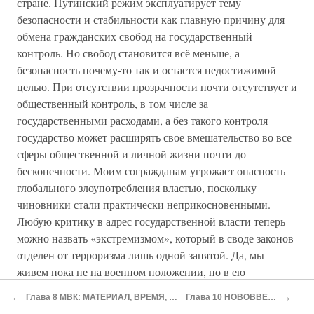
стране. Путинский режим эксплуатирует тему
безопасности и стабильности как главную причину для
обмена гражданских свобод на государственный
контроль. Но свобод становится всё меньше, а
безопасность почему-то так и остается недостижимой
целью. При отсутствии прозрачности почти отсутствует и
общественный контроль, в том числе за
государственными расходами, а без такого контроля
государство может расширять свое вмешательство во все
сферы общественной и личной жизни почти до
бесконечности. Моим согражданам угрожает опасность
глобального злоупотребления властью, поскольку
чиновники стали практически неприкосновенными.
Любую критику в адрес государственной власти теперь
можно назвать «экстремизмом», который в своде законов
отделен от терроризма лишь одной запятой. Да, мы
живем пока не на военном положении, но в ею
«облегченном» варианте. Былые веяния снова в силе,
←
→
Глава 8 МВК: МАТЕРИАЛ, ВРЕМЯ, КАЧЕСТВО
Глава 10 НОВОВВЕДЕНИЯ
изменились лишь детали.