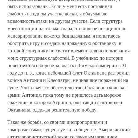
быть использованы. Если у меня есть постоянная
слабость на одном участке доски, я обдумываю
возможность атаки на другом участке. Если структура
моей позиции настолько слаба, что долгое позиционное
маневрирование кажется безнадежным, я попытаюсь
обострить игру и создать напряженную обстановку, в
которой сопернику не хватит времени для использования
моих структурных слабостей. В учебниках по истории
повествуется о борьбе за власть в Римской империи в 31
году до н. э., когда небольшой флот Октавиана разгромил
войска Антония и Клеопатры, не знавшие поражений на
суше. Учитывая это обстоятельство, Октавиан сковывал
армии Антония, пока тому не пришлось дать морское
сражение, в котором Агриппа, блестящий флотоводец
Октавиана, одержал решительную победу.
Такая же борьба, со своими диспропорциями и
компромиссами, существует и в обществе. Американский
антитеррористический закон со звучным названием