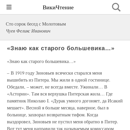
ВикиЧтение
Сто сорок бесед с Молотовым
Чуев Феликс Иванович
«Знаю как старого большевика…»
«Знаю как старого большевика…»
– В 1919 году Зиновьев всячески старался меня
вышибить из Питера. Мы жили в одной гостинице.
Обедали, – может, не всегда вместе. Ужинали… В
«Астории». Там вся верхушка Питерская жила… Где
памятник Николаю I. «Дурак умного догоняет, да Исакий
мешает». Весной я больше месяца, наверное, был в
больнице, захворал возвратным тифом. Когда
выздоровел, Зиновьев не пустил меня обратно в Питер.
Вот тут меня направили так называемым комиссаром