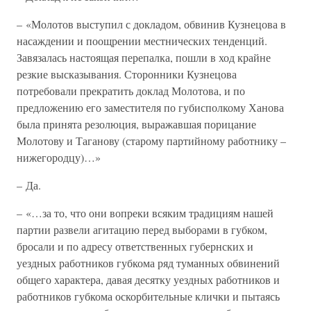
– «Молотов выступил с докладом, обвинив Кузнецова в
насаждении и поощрении местнических тенденций.
Завязалась настоящая перепалка, пошли в ход крайне
резкие высказывания. Сторонники Кузнецова
потребовали прекратить доклад Молотова, и по
предложению его заместителя по губисполкому Ханова
была принята резолюция, выражавшая порицание
Молотову и Таганову (старому партийному работнику –
нижегородцу)…»
– Да.
– «…за то, что они вопреки всяким традициям нашей
партии развели агитацию перед выборами в губком,
бросали и по адресу ответственных губернских и
уездных работников губкома ряд туманных обвинений
общего характера, давая десятку уездных работников и
работников губкома оскорбительные клички и пытаясь