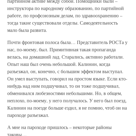
партийном активе между собой. Помощники были –
инструктора по народному образованию, по партийной
работе, по профсоюзным делам, по здравоохранению –
тогда такие существовали отделы. Самодеятельность
мало была развита.
Почти фронтовая полоса была… Представитель РОСТа у
нас, по-моему, был. Примитивная такая пропаганда
велась, на домашний лад. Старались, активно работали.
Опыт наш был очень небольшой. Калинин, когда
разъезжал, он, конечно, с большим эффектом выступал.
Он умел выступать, говорил на простом языке. Если кто-
нибудь над ним подшучивал, то он тоже подшучивал,
обменивался любезностями небольшими. Но, в общем,
неплохо, по-моему, у него получалось. У него был поезд,
Калинин на поезде больше ездил, я не помню, чтоб он на
пароходе разъезжал.
А мне на пароходе пришлось – некоторые районы
таковы…