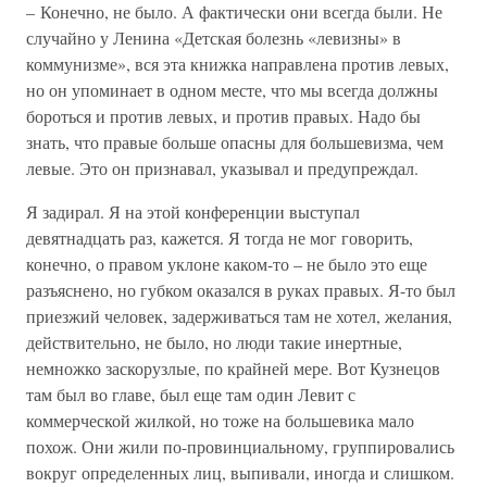
– Конечно, не было. А фактически они всегда были. Не
случайно у Ленина «Детская болезнь «левизны» в
коммунизме», вся эта книжка направлена против левых,
но он упоминает в одном месте, что мы всегда должны
бороться и против левых, и против правых. Надо бы
знать, что правые больше опасны для большевизма, чем
левые. Это он признавал, указывал и предупреждал.
Я задирал. Я на этой конференции выступал
девятнадцать раз, кажется. Я тогда не мог говорить,
конечно, о правом уклоне каком-то – не было это еще
разъяснено, но губком оказался в руках правых. Я-то был
приезжий человек, задерживаться там не хотел, желания,
действительно, не было, но люди такие инертные,
немножко заскорузлые, по крайней мере. Вот Кузнецов
там был во главе, был еще там один Левит с
коммерческой жилкой, но тоже на большевика мало
похож. Они жили по-провинциальному, группировались
вокруг определенных лиц, выпивали, иногда и слишком.