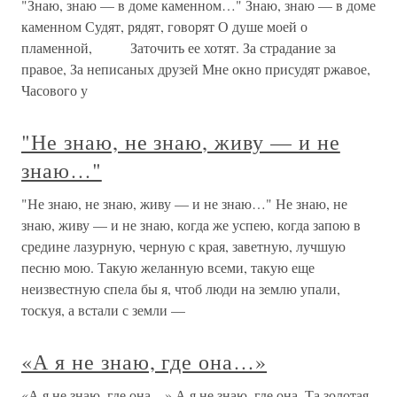
"Знаю, знаю — в доме каменном…" Знаю, знаю — в доме
каменном Судят, рядят, говорят О душе моей о
пламенной, Заточить ее хотят. За страдание за
правое, За неписаных друзей Мне окно присудят ржавое,
Часового у
"Не знаю, не знаю, живу — и не
знаю…"
"Не знаю, не знаю, живу — и не знаю…" Не знаю, не
знаю, живу — и не знаю, когда же успею, когда запою в
средине лазурную, черную с края, заветную, лучшую
песню мою. Такую желанную всеми, такую еще
неизвестную спела бы я, чтоб люди на землю упали,
тоскуя, а встали с земли —
«А я не знаю, где она…»
«А я не знаю, где она…» А я не знаю, где она, Та золотая