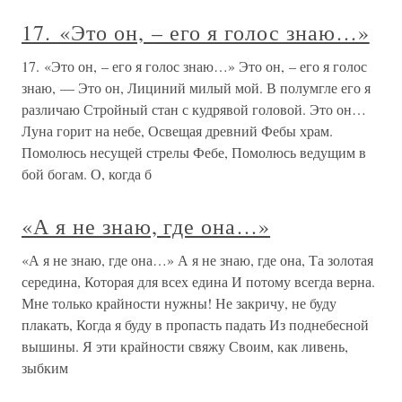
17. «Это он, – его я голос знаю…»
17. «Это он, – его я голос знаю…» Это он, – его я голос
знаю, — Это он, Лициний милый мой. В полумгле его я
различаю Стройный стан с кудрявой головой. Это он…
Луна горит на небе, Освещая древний Фебы храм.
Помолюсь несущей стрелы Фебе, Помолюсь ведущим в
бой богам. О, когда б
«А я не знаю, где она…»
«А я не знаю, где она…» А я не знаю, где она, Та золотая
середина, Которая для всех едина И потому всегда верна.
Мне только крайности нужны! Не закричу, не буду
плакать, Когда я буду в пропасть падать Из поднебесной
вышины. Я эти крайности свяжу Своим, как ливень,
зыбким