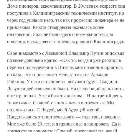
Доме пионеров, аккомпаниатор. В 20-летнем возрасте она
поступила в Калининградский технический институт, но
через год ушла из него, так как профессия инженера ее не
привлекала. Работа стюардессы оказалась более
интересной. Больше было здесь и возможностей для
общения, выходящего за пределы родного Калининграда.
Свое знакомство с Людмилой Владимир Путин описывал
позднее довольно кратко. «Как-то, когда я уже работал в
первом подразделении в Питере, мне позвонил приятель
и сказал, что приглашает меня в театр на Аркадия
Райкина. У него есть билеты, девушки будут. Сходили.
Девушки действительно были. На следующий день опять
в театр пошли. Уже я билеты доставал. И на третий день
то же самое. С одной из них я начал встречаться. Мы
подружились. С Людой, моей будущей женой.
Продолжались эти встречи долго — года три, наверное.
Мне уже было 29 лет, и я привык все планировать. Да и
друзья стали говорить: “Слушай, прекращай ты, давай