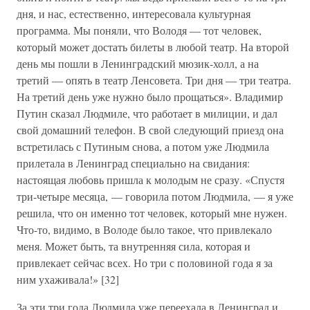
дня, и нас, естественно, интересовала культурная
программа. Мы поняли, что Володя — тот человек,
который может достать билеты в любой театр. На второй
день мы пошли в Ленинградский мюзик-холл, а на
третий — опять в театр Ленсовета. Три дня — три театра.
На третий день уже нужно было прощаться». Владимир
Путин сказал Людмиле, что работает в милиции, и дал
свой домашний телефон. В свой следующий приезд она
встретилась с Путиным снова, а потом уже Людмила
прилетала в Ленинград специально на свидания:
настоящая любовь пришла к молодым не сразу. «Спустя
три-четыре месяца, — говорила потом Людмила, — я уже
решила, что он именно тот человек, который мне нужен.
Что-то, видимо, в Володе было такое, что привлекало
меня. Может быть, та внутренняя сила, которая и
привлекает сейчас всех. Но три с половиной года я за
ним ухаживала!» [32]
За эти три года Людмила уже переехала в Ленинград и