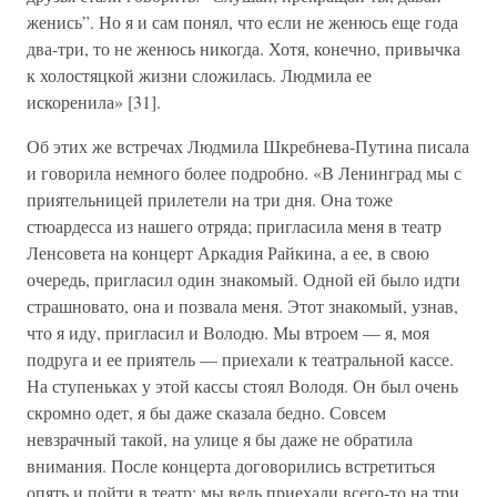
женись”. Но я и сам понял, что если не женюсь еще года
два-три, то не женюсь никогда. Хотя, конечно, привычка
к холостяцкой жизни сложилась. Людмила ее
искоренила» [31].
Об этих же встречах Людмила Шкребнева-Путина писала
и говорила немного более подробно. «В Ленинград мы с
приятельницей прилетели на три дня. Она тоже
стюардесса из нашего отряда; пригласила меня в театр
Ленсовета на концерт Аркадия Райкина, а ее, в свою
очередь, пригласил один знакомый. Одной ей было идти
страшновато, она и позвала меня. Этот знакомый, узнав,
что я иду, пригласил и Володю. Мы втроем — я, моя
подруга и ее приятель — приехали к театральной кассе.
На ступеньках у этой кассы стоял Володя. Он был очень
скромно одет, я бы даже сказала бедно. Совсем
невзрачный такой, на улице я бы даже не обратила
внимания. После концерта договорились встретиться
опять и пойти в театр: мы ведь приехали всего-то на три