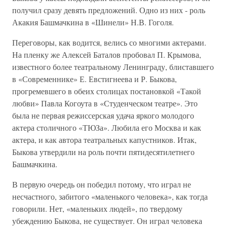
получил сразу девять предложений. Одно из них - роль
Акакия Башмачкина в «Шинели» Н.В. Гоголя.
Переговоры, как водится, велись со многими актерами.
На пленку же Алексей Баталов пробовал П. Крымова,
известного более театральному Ленинграду, блиставшего
в «Современнике» Е. Евстигнеева и Р. Быкова,
прогремевшего в обеих столицах постановкой «Такой
любви» Павла Когоута в «Студенческом театре». Это
была не первая режиссерская удача яркого молодого
актера столичного «ТЮЗа». Любила его Москва и как
актера, и как автора театральных капустников. Итак,
Быкова утвердили на роль почти пятидесятилетнего
Башмачкина.
В первую очередь он победил потому, что играл не
несчастного, забитого «маленького человека», как тогда
говорили. Нет, «маленьких людей», по твердому
убеждению Быкова, не существует. Он играл человека