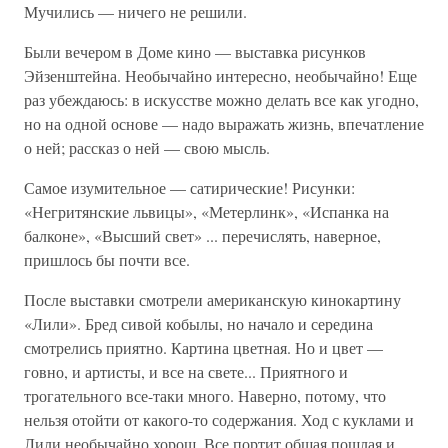
Мучились — ничего не решили.
Были вечером в Доме кино — выставка рисунков
Эйзенштейна. Необычайно интересно, необычайно! Еще
раз убеждаюсь: в искусстве можно делать все как угодно,
но на одной основе — надо выражать жизнь, впечатление
о ней; рассказ о ней — свою мысль.
Самое изумительное — сатирические! Рисунки:
«Негритянские львицы», «Метерлинк», «Испанка на
балконе», «Высший свет» ... перечислять, наверное,
пришлось бы почти все.
После выставки смотрели американскую кинокартину
«Лили». Бред сивой кобылы, но начало и середина
смотрелись приятно. Картина цветная. Но и цвет —
говно, и артисты, и все на свете... Приятного и
трогательного все-таки много. Наверно, потому, что
нельзя отойти от какого-то содержания. Ход с куклами и
Лили необычайно хорош. Все портит общая пошлая и