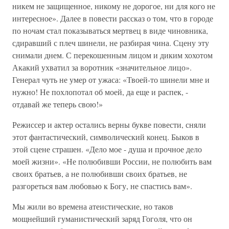
никем не защищенное, никому не дорогое, ни для кого не
интересное». Далее в повести рассказ о том, что в городе
по ночам стал показываться мертвец в виде чиновника,
сдиравший с плеч шинели, не разбирая чина. Сцену эту
снимали днем. С перекошенным лицом и диким хохотом
Акакий ухватил за воротник «значительное лицо».
Генерал чуть не умер от ужаса: «Твоей-то шинели мне и
нужно! Не похлопотал об моей, да еще и распек, -
отдавай же теперь свою!»
Режиссер и актер остались верны букве повести, сняли
этот фантастический, символический конец. Быков в
этой сцене страшен. «Дело мое - душа и прочное дело
моей жизни». «Не полюбивши России, не полюбить вам
своих братьев, а не полюбивши своих братьев, не
разгореться вам любовью к Богу, не спастись вам».
Мы жили во времена атеистические, но таков
мощнейший гуманистический заряд Гоголя, что он