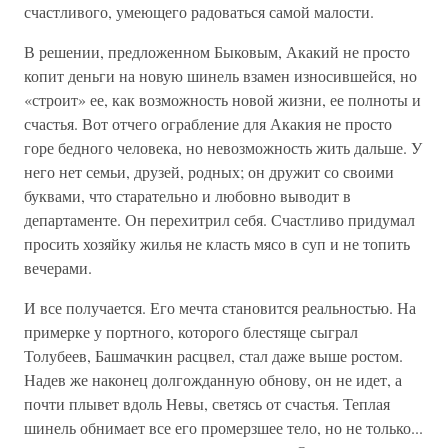
счастливого, умеющего радоваться самой малости.
В решении, предложенном Быковым, Акакий не просто
копит деньги на новую шинель взамен износившейся, но
«строит» ее, как возможность новой жизни, ее полноты и
счастья. Вот отчего ограбление для Акакия не просто
горе бедного человека, но невозможность жить дальше. У
него нет семьи, друзей, родных; он дружит со своими
буквами, что старательно и любовно выводит в
департаменте. Он перехитрил себя. Счастливо придумал
просить хозяйку жилья не класть мясо в суп и не топить
вечерами.
И все получается. Его мечта становится реальностью. На
примерке у портного, которого блестяще сыграл
Толубеев, Башмачкин расцвел, стал даже выше ростом.
Надев же наконец долгожданную обнову, он не идет, а
почти плывет вдоль Невы, светясь от счастья. Теплая
шинель обнимает все его промерзшее тело, но не только...