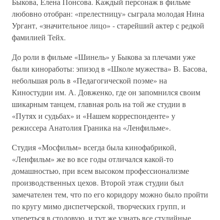
Быкова, Елена Понсова. Каждый персонаж в фильме
любовно отобран: «прелестницу» сыграла молодая Нина
Ургант, «значительное лицо» - старейший актер с редкой
фамилией Тейх.
До роли в фильме «Шинель» у Быкова за плечами уже
были киноработы: эпизод в «Школе мужества» В. Басова,
небольшая роль в «Педагогической поэме» на
Киностудии им. А. Довженко, где он запомнился своим
шикарным танцем, главная роль на той же студии в
«Путях и судьбах» и «Нашем корреспонденте» у
режиссера Анатолия Граника на «Ленфильме».
Студия «Мосфильм» всегда была кинофабрикой,
«Ленфильм» же во все годы отличался какой-то
домашностью, при всем высоком профессионализме
производственных цехов. Второй этаж студии был
замечателен тем, что по его коридору можно было пройти
по кругу мимо диспетчерской, творческих групп, и
упереться в столовую, и тут же узнать все студийные