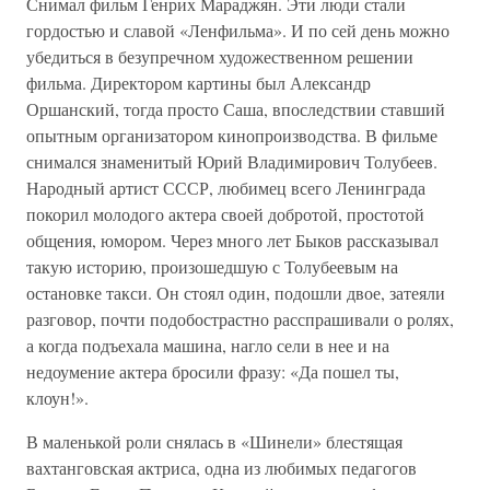
Снимал фильм Генрих Мараджян. Эти люди стали
гордостью и славой «Ленфильма». И по сей день можно
убедиться в безупречном художественном решении
фильма. Директором картины был Александр
Оршанский, тогда просто Саша, впоследствии ставший
опытным организатором кинопроизводства. В фильме
снимался знаменитый Юрий Владимирович Толубеев.
Народный артист СССР, любимец всего Ленинграда
покорил молодого актера своей добротой, простотой
общения, юмором. Через много лет Быков рассказывал
такую историю, произошедшую с Толубеевым на
остановке такси. Он стоял один, подошли двое, затеяли
разговор, почти подобострастно расспрашивали о ролях,
а когда подъехала машина, нагло сели в нее и на
недоумение актера бросили фразу: «Да пошел ты,
клоун!».
В маленькой роли снялась в «Шинели» блестящая
вахтанговская актриса, одна из любимых педагогов