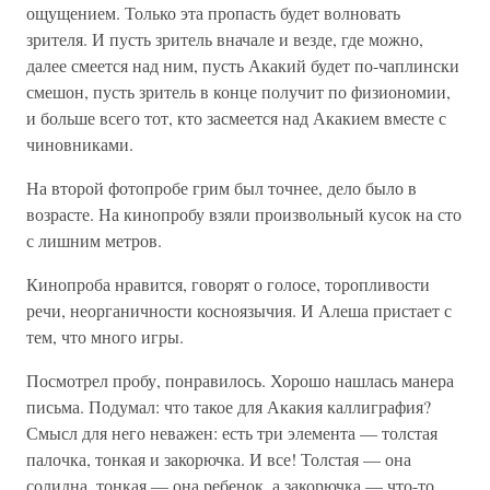
ощущением. Только эта пропасть будет волновать
зрителя. И пусть зритель вначале и везде, где можно,
далее смеется над ним, пусть Акакий будет по-чаплински
смешон, пусть зритель в конце получит по физиономии,
и больше всего тот, кто засмеется над Акакием вместе с
чиновниками.
На второй фотопробе грим был точнее, дело было в
возрасте. На кинопробу взяли произвольный кусок на сто
с лишним метров.
Кинопроба нравится, говорят о голосе, торопливости
речи, неорганичности косноязычия. И Алеша пристает с
тем, что много игры.
Посмотрел пробу, понравилось. Хорошо нашлась манера
письма. Подумал: что такое для Акакия каллиграфия?
Смысл для него неважен: есть три элемента — толстая
палочка, тонкая и закорючка. И все! Толстая — она
солидна, тонкая — она ребенок, а закорючка — что-то