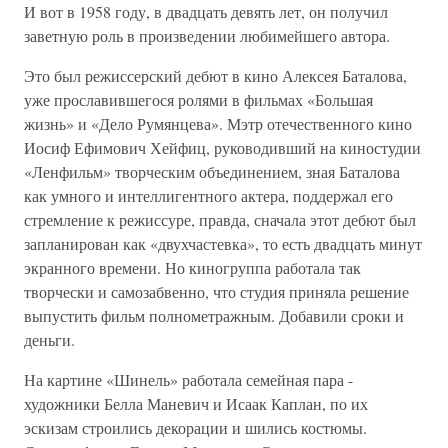
И вот в 1958 году, в двадцать девять лет, он получил
заветную роль в произведении любимейшего автора.
Это был режиссерский дебют в кино Алексея Баталова,
уже прославившегося ролями в фильмах «Большая
жизнь» и «Дело Румянцева». Мэтр отечественного кино
Иосиф Ефимович Хейфиц, руководивший на киностудии
«Ленфильм» творческим объединением, зная Баталова
как умного и интеллигентного актера, поддержал его
стремление к режиссуре, правда, сначала этот дебют был
запланирован как «двухчастевка», то есть двадцать минут
экранного времени. Но киногруппа работала так
творчески и самозабвенно, что студия приняла решение
выпустить фильм полнометражным. Добавили сроки и
деньги.
На картине «Шинель» работала семейная пара -
художники Белла Маневич и Исаак Каплан, по их
эскизам строились декорации и шились костюмы.