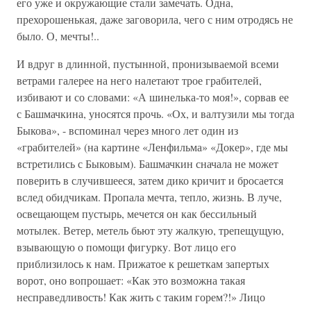
его уже и окружающие стали замечать. Одна,
прехорошенькая, даже заговорила, чего с ним отродясь не
было. О, мечты!..
И вдруг в длинной, пустынной, пронизываемой всеми
ветрами галерее на него налетают трое грабителей,
избивают и со словами: «А шинелька-то моя!», сорвав ее
с Башмачкина, уносятся прочь. «Ох, и валтузили мы тогда
Быкова», - вспоминал через много лет один из
«грабителей» (на картине «Ленфильма» «Докер», где мы
встретились с Быковым). Башмачкин сначала не может
поверить в случившееся, затем дико кричит и бросается
вслед обидчикам. Пропала мечта, тепло, жизнь. В луче,
освещающем пустырь, мечется он как бессильный
мотылек. Ветер, метель бьют эту жалкую, трепещущую,
взывающую о помощи фигурку. Вот лицо его
приблизилось к нам. Прижатое к решеткам запертых
ворот, оно вопрошает: «Как это возможна такая
несправедливость! Как жить с таким горем?!» Лицо