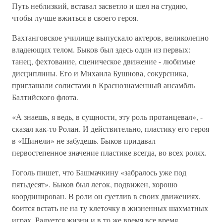
Путь неблизкий, вставал засветло и шел на студию,
чтобы лучше вжиться в своего героя.
Вахтанговское училище выпускало актеров, великолепно
владеющих телом. Быков был здесь один из первых:
танец, фехтование, сценическое движение - любимые
дисциплины. Его и Михаила Бушнова, сокурсника,
приглашали солистами в Краснознаменный ансамбль
Балтийского флота.
«А знаешь, я ведь, в сущности, эту роль протанцевал», -
сказал как-то Ролан. И действительно, пластику его героя
в «Шинели» не забудешь. Быков придавал
первостепенное значение пластике всегда, во всех ролях.
Гоголь пишет, что Башмачкину «забралось уже под
пятьдесят». Быков был легок, подвижен, хорошо
координирован. В роли он суетлив в своих движениях,
боится встать не на ту клеточку в жизненных шахматных
играх. Радуется жизни и в то же время все время