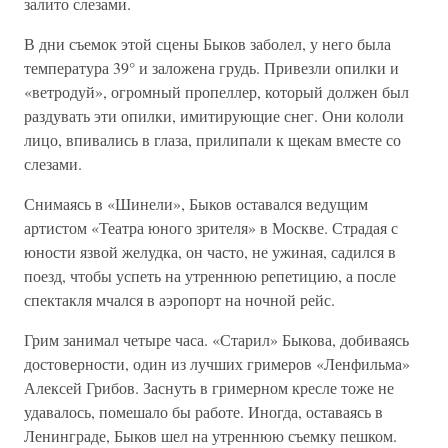
залито слезами.
В дни съемок этой сцены Быков заболел, у него была
температура 39° и заложена грудь. Привезли опилки и
«ветродуй», огромный пропеллер, который должен был
раздувать эти опилки, имитирующие снег. Они кололи
лицо, впивались в глаза, прилипали к щекам вместе со
слезами.
Снимаясь в «Шинели», Быков оставался ведущим
артистом «Театра юного зрителя» в Москве. Страдая с
юности язвой желудка, он часто, не ужиная, садился в
поезд, чтобы успеть на утреннюю репетицию, а после
спектакля мчался в аэропорт на ночной рейс.
Грим занимал четыре часа. «Старил» Быкова, добиваясь
достоверности, один из лучших гримеров «Ленфильма»
Алексей Грибов. Заснуть в гримерном кресле тоже не
удавалось, помешало бы работе. Иногда, оставаясь в
Ленинграде, Быков шел на утреннюю съемку пешком.