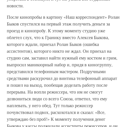
новости.
После кинопробы в картину «Наш корреспондент» Ролан
Быков спустился на первый этаж получить деньги за
проезд и кинопробу. К этому моменту студию уже
облетел слух, что к Гранику вместо Алексея Быкова,
которого ждали, приехал Ролан Быков (ошибка
ассистентов), которого никто не ждал. Он приехал на
студию сам, заставил найти нужный ему костюм и грим,
выпросил маникюрный набор и, придя в киногруппу,
представился телефонным мастером. Подручными
средствами раскурочил до винтика телефонный аппарат
и пошел на выход, пообещав доделать работу после
перерыва. На вопли режиссера, что им не смогут
дозвониться люди со всего Союза, ответил, что ему
наплевать, у него обед. Тут только режиссер
почувствовал подвох, расхохотался и сказал: «Все,
утверждаю без проб!» К моменту получения денег
Быкова у кассы поджидали ассистенты режиссеров, и он