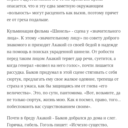
опасается, что и эту едва заметную окружающим
«вольность» могут расценить как вызов, поэтому прячет
ее от греха подальше.
Кульминация фильма «Шинель» - сцена у «значительного
лица». К этому «значительному лицу» по совету доброго
знакомого и приходит Акакий со своей бедой в надежде
на помощь в поисках украденной шинели. От робости
перед таким лицом Акакий теряет дар речи, суетится, а
когда генерал «возвел на него голос», почти лишается
рассудка. Быков придумал в этой сцене стягивать с себя
сюртук, предлагать ему свое жалкое одеяние, трепеща от
страха и ужаса, как бы защищаясь им от гнева «его
величества». Это, по сути, пантомима. «Вот, возьмите, да
не только сюртук, жизнь мою. Как я посмел, право, того...
побеспокоить вас существованием своим».
Почти в бреду Акакий - Быков добрался до дома и слег.
Горячка, гибель. Гоголь пишет: «Исчезло существо,