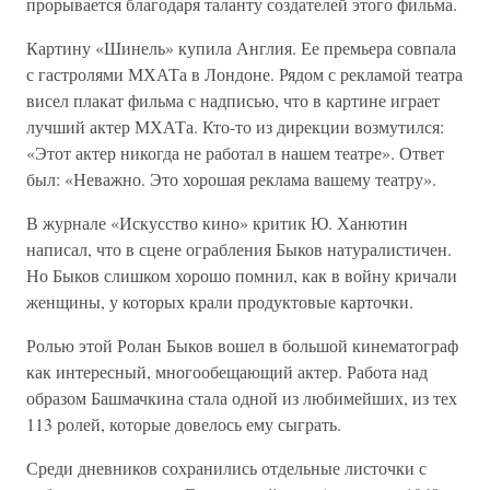
прорывается благодаря таланту создателей этого фильма.
Картину «Шинель» купила Англия. Ее премьера совпала
с гастролями МХАТа в Лондоне. Рядом с рекламой театра
висел плакат фильма с надписью, что в картине играет
лучший актер МХАТа. Кто-то из дирекции возмутился:
«Этот актер никогда не работал в нашем театре». Ответ
был: «Неважно. Это хорошая реклама вашему театру».
В журнале «Искусство кино» критик Ю. Ханютин
написал, что в сцене ограбления Быков натуралистичен.
Но Быков слишком хорошо помнил, как в войну кричали
женщины, у которых крали продуктовые карточки.
Ролью этой Ролан Быков вошел в большой кинематограф
как интересный, многообещающий актер. Работа над
образом Башмачкина стала одной из любимейших, из тех
113 ролей, которые довелось ему сыграть.
Среди дневников сохранились отдельные листочки с