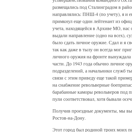
размещались под Сталинградом в райо
направлялись: ПНШ-4 (по учету), я и 
примкнул еще один лейтенант из офице
учета, находящейся в Архиве МО, нас 
выдали направление (одно на всех), с
было сдать личное оружие. Сдал и я с
так как даже в тылу он всегда мог при
личного оружия на фронте вынуждала 
части. До 1943 года обычно личное о
подразделений, а начальники служб ты
связи с этим приведу еще такой приме
на снабжение револьверные боеприпас
барабанные каморы револьверов под пи
пули соответствовал, хотя бывали осеч
Получив проездные документы, мы вы
Ростов-на-Дону.
Этот город был родиной троих моих п