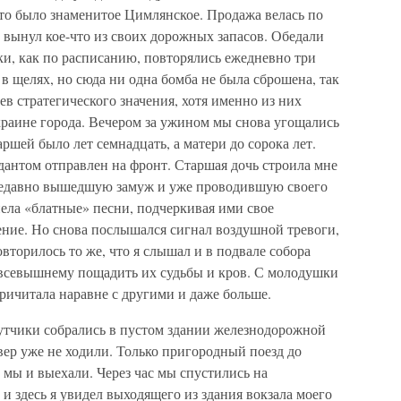
 Это было знаменитое Цимлянское. Продажа велась по
Я вынул кое-что из своих дорожных запасов. Обедали
и, как по расписанию, повторялись ежедневно три
 в щелях, но сюда ни одна бомба не была сброшена, так
ев стратегического значения, хотя именно из них
краине города. Вечером за ужином мы снова угощались
ршей было лет семнадцать, а матери до сорока лет.
дантом отправлен на фронт. Старшая дочь строила мне
 недавно вышедшую замуж и уже проводившую своего
пела «блатные» песни, подчеркивая ими свое
ение. Но снова послышался сигнал воздушной тревоги,
овторилось то же, что я слышал и в подвале собора
 всевышнему пощадить их судьбы и кров. С молодушки
 причитала наравне с другими и даже больше.
путчики собрались в пустом здании железнодорожной
евер уже не ходили. Только пригородный поезд до
 мы и выехали. Через час мы спустились на
 здесь я увидел выходящего из здания вокзала моего