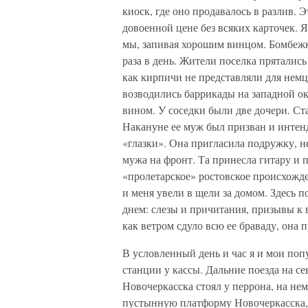
киоск, где оно продавалось в разлив.
довоенной цене без всяких карточек. 
мы, запивая хорошим винцом. Бомбежк
раза в день. Жители поселка прятались
как кирпичи не представляли для немц
возводились баррикады на западной о
вином. У соседки были две дочери. Ста
Накануне ее муж был призван и интен
«глазки». Она пригласила подружку,
мужа на фронт. Та принесла гитару и 
«пролетарское» ростовское происхожд
и меня увели в щели за домом. Здесь п
днем: слезы и причитания, призывы к
как ветром сдуло всю ее браваду, она
В условленный день и час я и мои по
станции у кассы. Дальние поезда на с
Новочеркасска стоял у перрона, на нем
пустынную платформу Новочеркасска, и