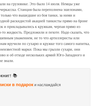
али на грузовике. Это было 14 июля. Немцы уже
черкасска. Станция была переполнена эшелонами,
 только что вышедшие из боя танки, за ними и
дной раскидистой акацией танкисты прямо на броне
ок и прикладывались к кружкам, черпая прямо из
то жидкость. Предложили и пехоте. Надо сказать, что
ушевным уважением, не то что артиллеристы или
нам вручили по сухарю и кружке того самого напитка,
 неизвестной марки. Пока мы грызли сухари, они
ково и об отходе нескольких армий Юго-Западного и
е знали.
книг! 📚
писки в подарок
и наслаждайся