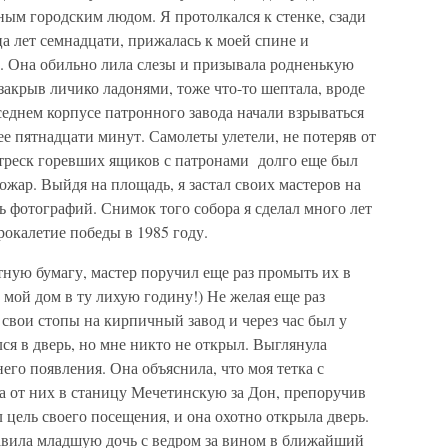
ым городским людом. Я протолкался к стенке, сзади
ца лет семнадцати, прижалась к моей спине и
. Она обильно лила слезы и призывала родненькую
 закрыв личико ладонями, тоже что-то шептала, вроде
еднем корпусе патронного завода начали взрываться
е пятнадцати минут. Самолеты улетели, не потеряв от
треск горевших ящиков с патронами долго еще был
жар. Выйдя на площадь, я застал своих мастеров на
ь фотографий. Снимок того собора я сделал много лет
рокалетие победы в 1985 году.
тную бумагу, мастер поручил еще раз промыть их в
 мой дом в ту лихую годину!) Не желая еще раз
 свои стопы на кирпичный завод и через час был у
ся в дверь, но мне никто не открыл. Выглянула
него появления. Она объяснила, что моя тетка с
 от них в станицу Мечетинскую за Дон, препоручив
 цель своего посещения, и она охотно открыла дверь.
равила младшую дочь с ведром за вином в ближайший