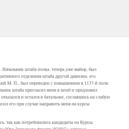
 Начальник штаба полка, теперь уже майор, был
ративного отделения штаба другой дивизии, его
кий М. П., был переведен с повышением в 1137-й полк
льник штаба пригласил меня в штаб и предложил
отказался и остался в батальоне, сославшись на слабую
осил его при случае направить меня на курсы
сь, так как потребовались кандидаты на Курсы
ва Юго-Западного фронта (КУКС), которые