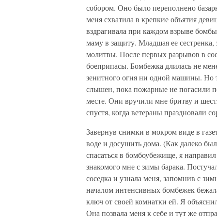
собором. Оно было переполнено базарн
меня схватила в крепкие объятия деви
вздрагивала при каждом взрыве бомбы
маму в защиту. Младшая ее сестренка,
молитвы. После первых разрывов в сос
боеприпасы. Бомбежка длилась не мене
зенитного огня ни одной машины. Но 
слышен, пока пожарные не погасили по
месте. Они вручили мне бритву и шест
спустя, когда ветераны праздновали со
Завернув снимки в мокром виде в газе
воде и досушить дома. (Как далеко был
спасаться в бомбоубежище, я направил
знакомого мне с зимы барака. Постучал
соседка и узнала меня, запомнив с зим
началом интенсивных бомбежек бежала
ключ от своей комнатки ей. Я объяснил
Она позвала меня к себе и тут же отп