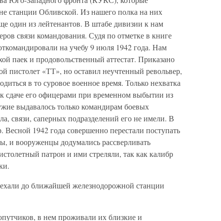
не станции Обливской. Из нашего полка на них
еще один из лейтенантов. В штабе дивизии к нам
ров связи командования. Судя по отметке в книге
откомандировали на учебу 9 июля 1942 года. Нам
ухой паек и продовольственный аттестат. Приказано
вой пистолет «ТТ», но оставил неучтенный револьвер,
годиться в то суровое военное время. Только нехватка
к сдаче его офицерами при временном выбытии из
ружие выдавалось только командирам боевых
ла, связи, саперных подразделений его не имели. В
р. Весной 1942 года совершенно перестали поступать
ы, и вооруженцы додумались рассверливать
столетный патрон и ими стреляли, так как калибр
ки.
ехали до ближайшей железнодорожной станции
опутчиков, в нем проживали их близкие и