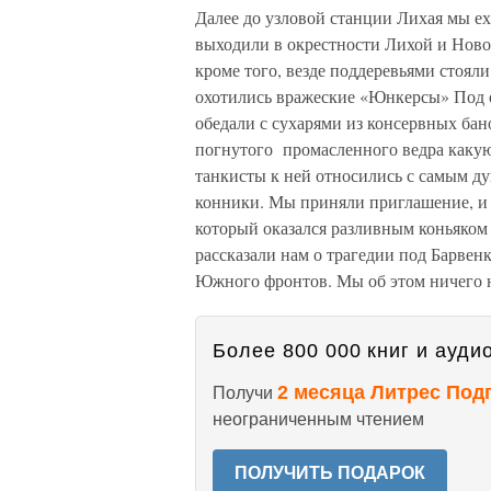
Далее до узловой станции Лихая мы ех
выходили в окрестности Лихой и Ново
кроме того, везде поддеревьями стояли
охотились вражеские «Юнкерсы» Под о
обедали с сухарями из консервных бан
погнутого промасленного ведра какую-
танкисты к ней относились с самым д
конники. Мы приняли приглашение, и 
который оказался разливным коньяком
рассказали нам о трагедии под Барвен
Южного фронтов. Мы об этом ничего н
Более 800 000 книг и аудио
2 месяца Литрес Под
Получи
неограниченным чтением
ПОЛУЧИТЬ ПОДАРОК