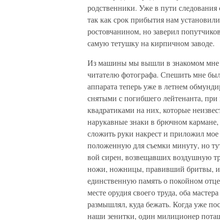
родственники. Уже в пути следования 
так как срок прибытия нам установили
ростовчанином, но заверил попутчиков
самую тетушку на кирпичном заводе.
Из машины мы вышли в знакомом мне це
читателю фотографа. Спешить мне было
аппарата теперь уже в летнем обмунди
снятыми с погибшего лейтенанта, пр
квадратиками на них, которые неизвес
нарукавные знаки в брючном кармане,
сложить руки накрест и приложил мое
положенную для съемки минуту, но ту
вой сирен, возвещавших воздушную тр
ножи, ножницы, правивший бритвы, и 
единственную память о покойном отце
месте орудия своего труда, оба масте
размышлял, куда бежать. Когда уже п
наши зенитки, один милиционер пота