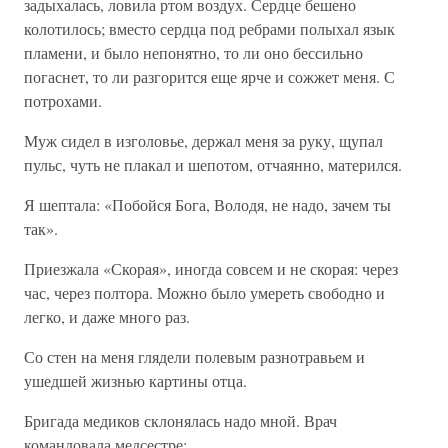
задыхалась, ловила ртом воздух. Сердце бешено
колотилось; вместо сердца под ребрами полыхал язык
пламени, и было непонятно, то ли оно бессильно
погаснет, то ли разгорится еще ярче и сожжет меня. С
потрохами.
Муж сидел в изголовье, держал меня за руку, щупал
пульс, чуть не плакал и шепотом, отчаянно, матерился.
Я шептала: «Побойся Бога, Володя, не надо, зачем ты
так».
Приезжала «Скорая», иногда совсем и не скорая: через
час, через полтора. Можно было умереть свободно и
легко, и даже много раз.
Со стен на меня глядели полевым разнотравьем и
ушедшей жизнью картины отца.
Бригада медиков склонялась надо мной. Врач
командовала медсестре: