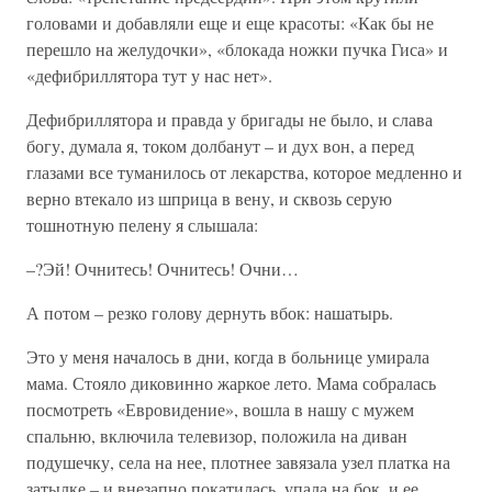
головами и добавляли еще и еще красоты: «Как бы не
перешло на желудочки», «блокада ножки пучка Гиса» и
«дефибриллятора тут у нас нет».
Дефибриллятора и правда у бригады не было, и слава
богу, думала я, током долбанут – и дух вон, а перед
глазами все туманилось от лекарства, которое медленно и
верно втекало из шприца в вену, и сквозь серую
тошнотную пелену я слышала:
–?Эй! Очнитесь! Очнитесь! Очни…
А потом – резко голову дернуть вбок: нашатырь.
Это у меня началось в дни, когда в больнице умирала
мама. Стояло диковинно жаркое лето. Мама собралась
посмотреть «Евровидение», вошла в нашу с мужем
спальню, включила телевизор, положила на диван
подушечку, села на нее, плотнее завязала узел платка на
затылке – и внезапно покатилась, упала на бок, и ее