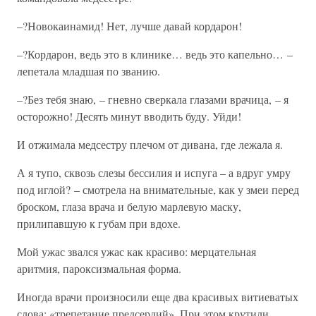
–?Новокаинамид! Нет, лучше давай кордарон!
–?Кордарон, ведь это в клинике… ведь это капельно… –
лепетала младшая по званию.
–?Без тебя знаю, – гневно сверкала глазами врачица, – я
осторожно! Десять минут вводить буду. Уйди!
И отжимала медсестру плечом от дивана, где лежала я.
А я тупо, сквозь слезы бессилия и испуга – а вдруг умру
под иглой? – смотрела на внимательные, как у змеи перед
броском, глаза врача и белую марлевую маску,
прилипавшую к губам при вдохе.
Мой ужас звался ужас как красиво: мерцательная
аритмия, пароксизмальная форма.
Иногда врачи произносили еще два красивых витиеватых
слова: «трепетание предсердий». При этом крутили