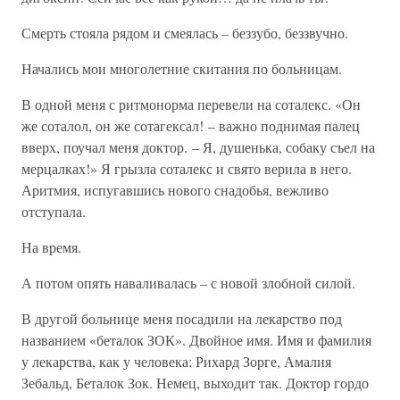
Смерть стояла рядом и смеялась – беззубо, беззвучно.
Начались мои многолетние скитания по больницам.
В одной меня с ритмонорма перевели на соталекс. «Он
же соталол, он же сотагексал! – важно поднимая палец
вверх, поучал меня доктор. – Я, душенька, собаку съел на
мерцалках!» Я грызла соталекс и свято верила в него.
Аритмия, испугавшись нового снадобья, вежливо
отступала.
На время.
А потом опять наваливалась – с новой злобной силой.
В другой больнице меня посадили на лекарство под
названием «беталок ЗОК». Двойное имя. Имя и фамилия
у лекарства, как у человека: Рихард Зорге, Амалия
Зебальд, Беталок Зок. Немец, выходит так. Доктор гордо