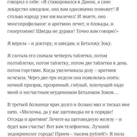
говорил о себе: «Я стажировался в Дании, а само
лекарство шведское, оно вам однозначно поможет! Я
столько народу уже им вылечил! И знаете, оно
многопрофильное: и аритмию лечит, и блокады, и
гипертонию! Шведы не дураки! Точно вам говорю!»
Я верила – и доктору, и шведам, и Беталоку Зоку.
Я глотала его сначала четверть таблетки, потом
полтаблетки, потом таблетку, потом две таблетки в день,
потом горстями. Когда увеличивала дозу – аритмия
исчезала. Через две-три недели она появлялась опять:
ночной призрак, прозрачный, гиблый, хохочущий надо
мной и несчастным неудачником Беталоком Зоком…
В третьей больнице врач долго и больно мял и тискал мне
шею. «Милочка, да у вас щитовидка не в порядке!
Отсюда и аритмия! Лечите-ка щитовидную железу – и
будет вам счастье! Вот вам телефончик. Лучший
эндокринолог города! Прием – тысяча рублей!» Я пила