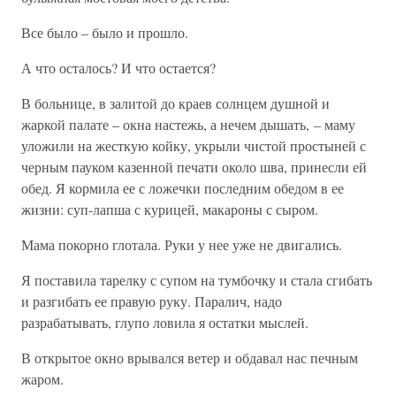
Все было – было и прошло.
А что осталось? И что остается?
В больнице, в залитой до краев солнцем душной и
жаркой палате – окна настежь, а нечем дышать, – маму
уложили на жесткую койку, укрыли чистой простыней с
черным пауком казенной печати около шва, принесли ей
обед. Я кормила ее с ложечки последним обедом в ее
жизни: суп-лапша с курицей, макароны с сыром.
Мама покорно глотала. Руки у нее уже не двигались.
Я поставила тарелку с супом на тумбочку и стала сгибать
и разгибать ее правую руку. Паралич, надо
разрабатывать, глупо ловила я остатки мыслей.
В открытое окно врывался ветер и обдавал нас печным
жаром.