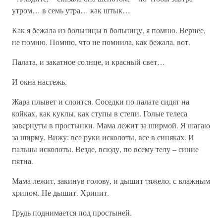
утром… в семь утра… как штык…
Как я бежала из больницы в больницу, я помню. Вернее,
не помню. Помню, что не помнила, как бежала, вот.
Палата, и закатное солнце, и красный свет…
И окна настежь.
Жара плывет и слоится. Соседки по палате сидят на
койках, как куклы, как ступы в степи. Голые телеса
завернуты в простынки. Мама лежит за ширмой. Я шагаю
за ширму. Вижу: все руки исколоты, все в синяках. И
пальцы исколоты. Везде, всюду, по всему телу – синие
пятна.
Мама лежит, закинув голову, и дышит тяжело, с влажным
хрипом. Не дышит. Хрипит.
Грудь поднимается под простыней.