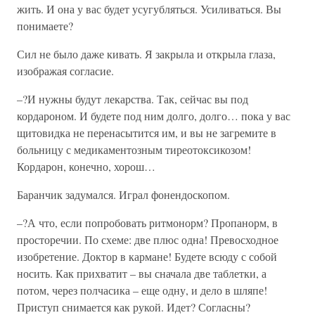
жить. И она у вас будет усугубляться. Усиливаться. Вы
понимаете?
Сил не было даже кивать. Я закрыла и открыла глаза,
изображая согласие.
–?И нужны будут лекарства. Так, сейчас вы под
кордароном. И будете под ним долго, долго… пока у вас
щитовидка не перенасытится им, и вы не загремите в
больницу с медикаментозным тиреотоксикозом!
Кордарон, конечно, хорош…
Баранчик задумался. Играл фонендоскопом.
–?А что, если попробовать ритмонорм? Пропанорм, в
просторечии. По схеме: две плюс одна! Превосходное
изобретение. Доктор в кармане! Будете всюду с собой
носить. Как прихватит – вы сначала две таблетки, а
потом, через полчасика – еще одну, и дело в шляпе!
Приступ снимается как рукой. Идет? Согласны?