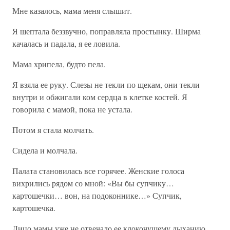
Мне казалось, мама меня слышит.
Я шептала беззвучно, поправляла простынку. Ширма
качалась и падала, я ее ловила.
Мама хрипела, будто пела.
Я взяла ее руку. Слезы не текли по щекам, они текли
внутри и обжигали ком сердца в клетке костей. Я
говорила с мамой, пока не устала.
Потом я стала молчать.
Сидела и молчала.
Палата становилась все горячее. Женские голоса
вихрились рядом со мной: «Вы бы супчику…
картошечки… вон, на подоконнике…» Супчик,
картошечка.
Лицо мамы уже не отвечало ее клокочущему дыханию.