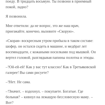
поеду. В тридцать восьмую. Ты позвони в приемный
покой, ладно?
Я позвонила.
Мне ответили: да не вопрос, это же наш врач,
приезжайте, конечно, вызовите «Скорую».
«Скорая» воскресным утром прибыла в таком составе:
шофер, он остался сидеть в машине, и медбрат лет
восемнадцати, с кожаными носилками под мышкой. Он
вертел головой, разглядывая папины полотна и этюды.
–?Ой-ей-ей! Как у вас тут классно! Как в Третьяковской
галерее! Вы сами рисуете?
–?Нет. Не сама.
–?Значит, – вздохнул, – покупаете. Богатые. Где
больная? – кивнул на лежащую бессловесную маму. –
Вот?