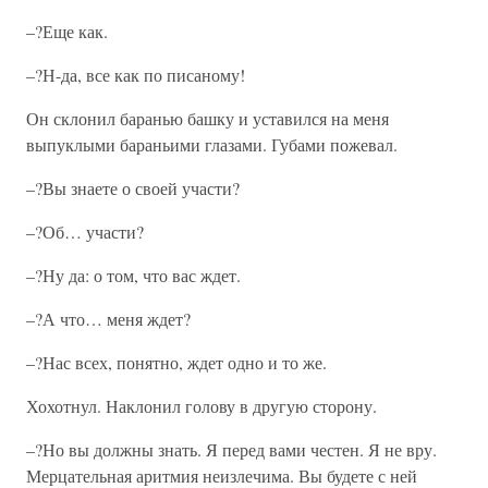
–?Еще как.
–?Н-да, все как по писаному!
Он склонил баранью башку и уставился на меня
выпуклыми бараньими глазами. Губами пожевал.
–?Вы знаете о своей участи?
–?Об… участи?
–?Ну да: о том, что вас ждет.
–?А что… меня ждет?
–?Нас всех, понятно, ждет одно и то же.
Хохотнул. Наклонил голову в другую сторону.
–?Но вы должны знать. Я перед вами честен. Я не вру.
Мерцательная аритмия неизлечима. Вы будете с ней