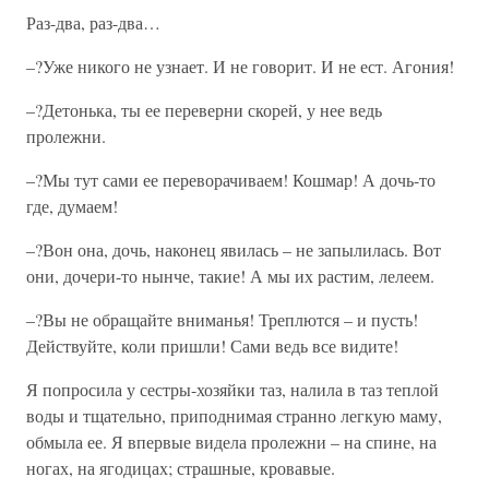
Раз-два, раз-два…
–?Уже никого не узнает. И не говорит. И не ест. Агония!
–?Детонька, ты ее переверни скорей, у нее ведь
пролежни.
–?Мы тут сами ее переворачиваем! Кошмар! А дочь-то
где, думаем!
–?Вон она, дочь, наконец явилась – не запылилась. Вот
они, дочери-то нынче, такие! А мы их растим, лелеем.
–?Вы не обращайте вниманья! Треплются – и пусть!
Действуйте, коли пришли! Сами ведь все видите!
Я попросила у сестры-хозяйки таз, налила в таз теплой
воды и тщательно, приподнимая странно легкую маму,
обмыла ее. Я впервые видела пролежни – на спине, на
ногах, на ягодицах; страшные, кровавые.