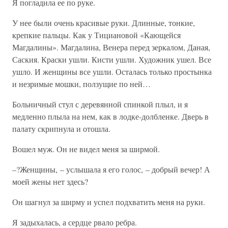
Я погладила ее по руке.
У нее были очень красивые руки. Длинные, тонкие,
крепкие пальцы. Как у Тициановой «Кающейся
Магдалины». Магдалина, Венера перед зеркалом, Даная,
Саския. Краски ушли. Кисти ушли. Художник ушел. Все
ушло. И женщины все ушли. Осталась только простынка
и незримые мошки, ползущие по ней…
Больничный стул с деревянной спинкой плыл, и я
медленно плыла на нем, как в лодке-долбленке. Дверь в
палату скрипнула и отошла.
Вошел муж. Он не видел меня за ширмой.
–?Женщины, – услышала я его голос, – добрый вечер! А
моей жены нет здесь?
Он шагнул за ширму и успел подхватить меня на руки.
Я задыхалась, а сердце рвало ребра.