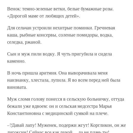
Венок: темно-зеленые ветки, белые бумажные розы.
«Дорогой маме от любящих детей».
Для сельчан устроили нехитрые поминки. Гречневая
каша, рыбные консервы, соленые помидоры, водка,
селедка, ржаной.
Сын и муж пили водку. Я чуть пригубила и сидела
каменно.
В ночь пришла аритмия. Она выворачивала меня
наизнанку, хлестала, лупила. Я во всем перед ней была
виновата.
Муж сломя голову понесся в сельскую больничку, оттуда
бежали уже вдвоем: он и сельская медсестра Марья
Константиновна с медицинской сумкой на плече.
–?Давай лапу! Муженек, подержи жгут! Коргликон, он же
дигоксин! Сейчас все как рукой… да не плачь ты!