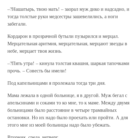
–?Нашатырь, твою мать! – заорал муж дико и надсадно, и
тогда толстые руки медсестры зашевелились, а ноги
забегали.
Кордарон в прозрачной бутыли пузырился и мерцал.
Мерцательная аритмия, мерцательная, мерцают звезды в
небе, мерцает твоя жизнь.
–?Пять утра! – кинула толстая квашня, шаркая тапочками
прочь. – Совесть бы имели!
Под капельницами я пролежала тогда три дня.
Мама лежала в одной больнице, я в другой. Муж бегал с
апельсинами и соками то ко мне, то к маме. Между двумя
больницами было расстояние в четыре трамвайных
остановки. Но их надо было проехать или пройти. А для
этого мне из моей больницы надо было убежать.
Вторник, среда, четверг.