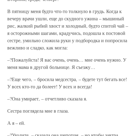
В пятницу меня будто что-то толкнуло в грудь. Когда к
вечеру врачи ушли, еще до скудного ужина – мышиный
рис, жалкий рыбий хвост и холодный, будто спитой чай –
я осторожными шагами, крадучись, подошла к постовой
сестре, умильно сложила руки у подбородка и попросила
вежливо и сладко, как могла:
–?Пожалуйста! Я вас очень, очень… мне очень нужно. У
меня мама в другой больнице. Я съезжу…
–?Еще чего, – бросила медсестра, – будете тут бегать все!
У всех кто-то да болеет! У всех и всегда!
–?Она умирает, – отчетливо сказала я.
Сестра поглядела мне в глаза.
А я – ей.
–?Уходите, – сказала она шепотом, – но чтобы завтра