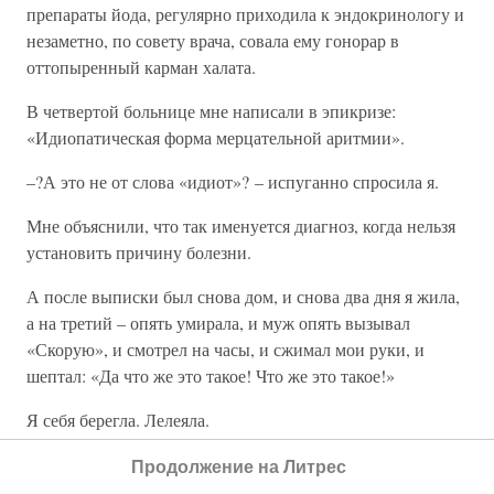
препараты йода, регулярно приходила к эндокринологу и
незаметно, по совету врача, совала ему гонорар в
оттопыренный карман халата.
В четвертой больнице мне написали в эпикризе:
«Идиопатическая форма мерцательной аритмии».
–?А это не от слова «идиот»? – испуганно спросила я.
Мне объяснили, что так именуется диагноз, когда нельзя
установить причину болезни.
А после выписки был снова дом, и снова два дня я жила,
а на третий – опять умирала, и муж опять вызывал
«Скорую», и смотрел на часы, и сжимал мои руки, и
шептал: «Да что же это такое! Что же это такое!»
Я себя берегла. Лелеяла.
Я сидела сиднем, а чаще лежала, как на лежбище тюлень.
Продолжение на Литрес
Мягкие подушки, много подушек, чтобы лежать высоко,