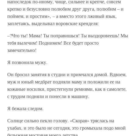
напоследок по-иному, чище, сильнее и крепче, совсем
крепко и безусловно полюбим друг друга, полюбим – и
поймем, и простим», – а вместо этого лживый язык,
заплетаясь, выделывал воровские кренделя:
–?Что ты! Мама! Ты поправишься! Ты выздоровеешь! Мы
тебя вылечим! Поднимем! Все будет просто
замечательно!
Я позвонила мужу.
Он бросил занятия в студии и примчался домой. Вдвоем,
муж и юный медбрат подняли маму и положили ее на
кожаные носилки, пристегнули ремнями, как в самолете,
с трудом подняли и понесли в машину.
Я бежала следом.
Солнце сильно пекло голову. «Скорая» тряслась на
ухабах, и это было не сегодня, это громыхала подо мной
булыжная мостовая моего детства.